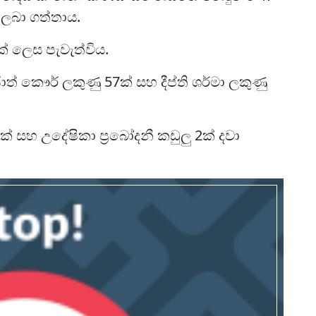
 ලබා ගත්තාය.
් ලෙස පැවැත්විය.
ත් කෞර් ලකුණු 57ක් සහ දීප්ති ශර්මා ලකුණු
් සහ උදේෂිකා ප්‍රබෝදනී කඩුලු 2ක් දවා