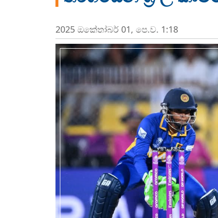
2025 ඔක්‍තෝබර් 01, පෙ.ව. 1:18