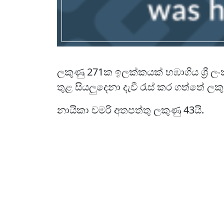
ලකුණු 271ක ඉලක්කයක් හඹාගිය ශ්‍රී ලං
තුළ සියලුදෙනා දැවී රැස් කර ගත්තේ ලක
නායිකා චමරි අතපත්තු ලකුණු 43යි.