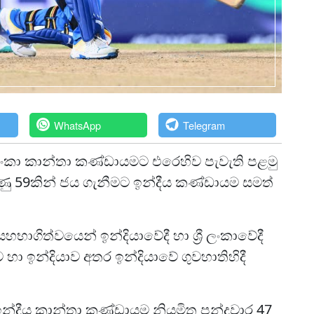
WhatsApp
Telegram
 ලංකා කාන්තා කණ්ඩායමට එරෙහිව පැවැති පළමු
ුණු 59කින් ජය ගැනීමට ඉන්දීය කණ්ඩායම සමත්
ගිත්වයෙන් ඉන්දියාවේදී හා ශ්‍රී ලංකාවේදී
 හා ඉන්දියාව අතර ඉන්දියාවේ ගුවහාතිහිදී
ඉන්දීය කාන්තා කණ්ඩායම නියමිත පන්දුවාර 47