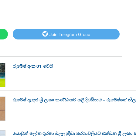
Join Telegram Group
රුමේෂ් අංක 01 වෙයි
රුමේෂ් ඇතුළු ශ්‍රී ලංකා කණ්ඩායම යළි දිවයිනට – රුමේෂ්ගේ න
යොවුන් ලෝක ශූරතා මලල ක්‍රීඩා තරගාවලියට එක්වන ශ්‍රී ලංකා