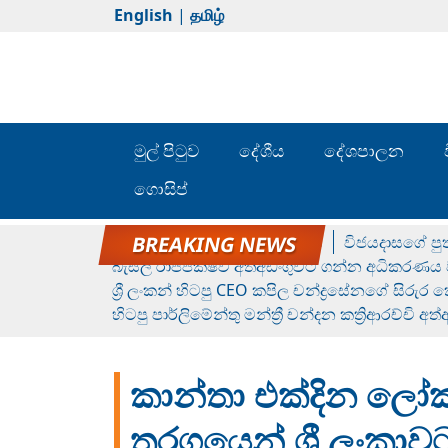
English
|
தமிழ்
මුල් පිටුව
දේශීය
දේශපාලන
ගොසිප්
රන් ගෙනා රුමේෂ්ගේ හෙල්ලය
විජයදාසගේ පුත
බැසිල් රාජපක්ෂව අත්අඩංගුවට ගන්න අධිකරණය ව
ශ්‍රී ලංකන් හිටපු CEO කපිල චන්ද්‍රසේනගේ සිරුර
හිටපු පාර්ලිමේන්තු මන්ත්‍රී චන්දන කත්‍රිආරච්චි අත
කාන්තා එක්දින ලෝ
තරගයෙන් ශ්‍රී ලංකා