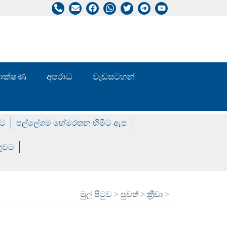
/ තාක්ෂණ
අපරාධ
වැඩසටහන්
වට
පල්ලේගම හේමරතන හිමිට ඇප
ගුවට
මුල් පිටුව
>
පුවත්
>
ක්‍රීඩා
>