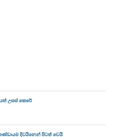
ිලයත් උසස් කෙරේ
 කණ්ඩායම දිවයිනෙන් පිටත් වෙයි