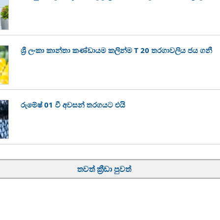
ශ්‍රී ලංකා කාන්තා කණ්ඩායම කලින්ම T 20 තරගාවලිය ජය ගනී
රුමේෂ් 01 වී අවසන් තරගයට එයි
තවත් ක්‍රීඩා පුවත්