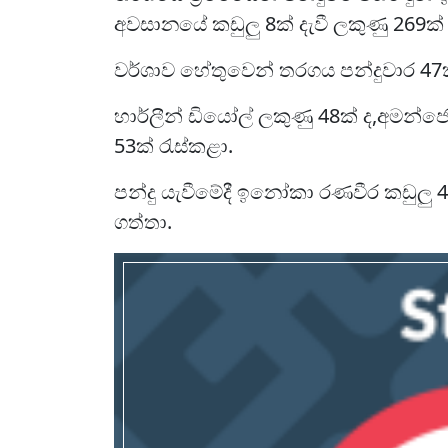
අවසානයේ කඩුලු 8ක් දැවී ලකුණු 269ක්
වර්ශාව හේතුවෙන් තරගය පන්දුවාර 47ක
හාර්ලීන් ඩියෝල් ලකුණු 48ක් ද,අමන්ජො
53ක් රැස්කළා.
පන්දු යැවීමේදී ඉනෝකා රණවීර කඩුලු 4ක
ගත්තා.