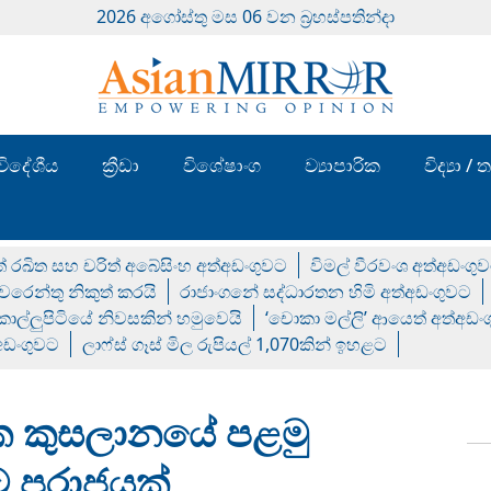
2026 අගෝස්‍තු මස 06 වන බ්‍රහස්පතින්දා
විදේශීය
ක්‍රීඩා
විශේෂාංග
ව්‍යාපාරික
විද්‍යා 
් රඛිත සහ චරිත් අබේසිංහ අත්අඩංගුවට
විමල් වීරවංශ අත්අඩංගු
රෙන්තු නිකුත් කරයි
රාජාංගනේ සද්ධාරතන හිමි අත්අඩංගුවට
 කොල්ලුපිටියේ නිවසකින් හමුවෙයි
‘චොකා මල්ලි’ ආයෙත් අත්අඩං
්අඩංගුවට
ලාෆ්ස් ගෑස් මිල රුපියල් 1,070කින් ඉහළට
ක කුසලානයේ පළමු
වට පරාජයක්