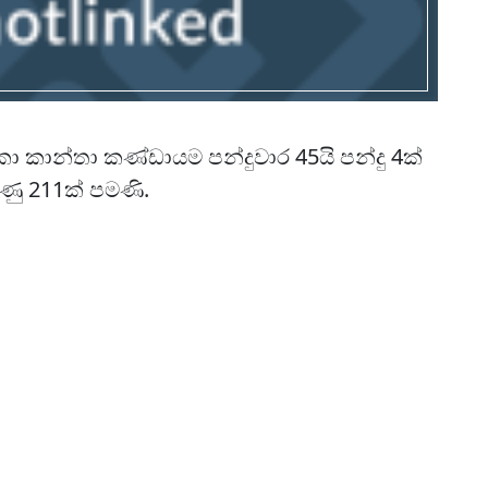
කා කාන්තා කණ්ඩායම පන්දුවාර 45යි පන්දු 4ක්
ුණු 211ක් පමණි.