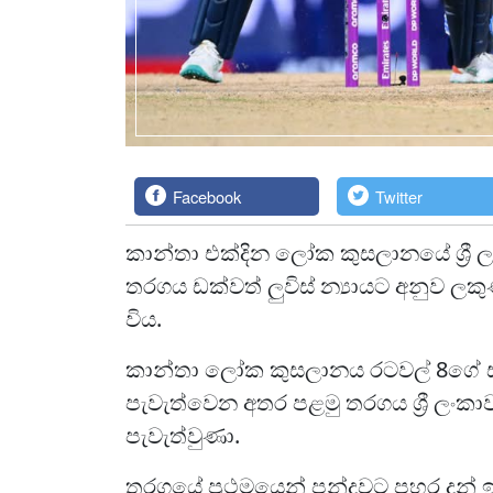
Facebook
Twitter
කාන්තා එක්දින ලෝක කුසලානයේ ශ්‍රී
තරගය ඩක්වත් ලුවිස් න්‍යායට අනුව ලක
විය.
කාන්තා ලෝක කුසලානය රටවල් 8ගේ සහභා
පැවැත්වෙන අතර පළමු තරගය ශ්‍රී ලංකාව
පැවැත්වුණා.
තරගයේ ප්‍රථමයෙන් පන්දුවට පහර දුන් 