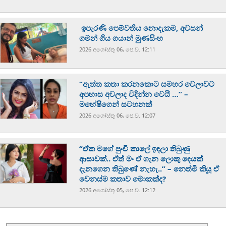
ඉපැරණි පෙම්වතිය නොදැකම, අවසන්
ගමන් ගිය ගයාන් මුණසිංහ
2026 අගෝස්‍තු 06, පෙ.ව. 12:11
“ඇත්ත කතා කරනකොට සමහර වෙලාවට
අපහාස අවලාද විඳින්න වෙයි …” –
මහේෂිගෙන් සටහනක්
2026 අගෝස්‍තු 06, පෙ.ව. 12:07
“ඒක මගේ පුංචි කාලේ ඉඳලා තිබුණු
ආසාවක්.. ඒත් මං ඒ ගැන ලොකු දෙයක්
දැනගෙන තිබුණේ නැහැ..” – නෙත්මි කියූ ඒ
වෙනස්ම කතාව මොකක්ද?
2026 අගෝස්‍තු 05, පෙ.ව. 12:12