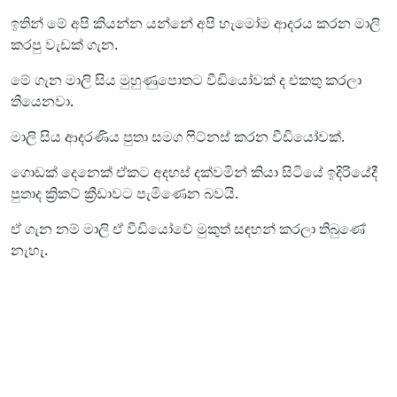
ඉතින් මේ අපි කියන්න යන්නේ අපි හැමෝම ආදරය කරන මාලි
කරපු වැඩක් ගැන.
මේ ගැන මාලි සිය මුහුණුපොතට වීඩියෝවක් ද එකතු කරලා
තියෙනවා.
මාලි සිය ආදරණිය පුතා සමග ෆිට්නස් කරන වීඩියෝවක්.
ගොඩක් දෙනෙක් ඒකට අදහස් දක්වමින් කියා සිටියේ ඉදිරියේදී
පුතාද ක්‍රිකට් ක්‍රීඩාවට පැමිණෙන බවයි.
ඒ ගැන නම් මාලි ඒ වීඩියෝවේ මුකුත් සඳහන් කරලා තිබුණේ
නැහැ.