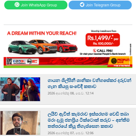
Join WhatsApp Group
Join Telegram Group
ගායන ශිල්පිනී ශානිකා වනිගසේකර දරුවන්
ගැන කියපු සංවේදී කතාව
2026 අගෝස්‍තු 08, පෙ.ව. 12:14
ලයිව් ඇවිත් කැමරාව ඉස්සරහම වෙඩි තබා
මරා දැමූ ජනප්‍රිය ටික්ටොක් තරුව – අන්තිම
තත්පරයේ කියූ තිගැස්සෙන කතාව
2026 අගෝස්‍තු 07, පෙ.ව. 12:06