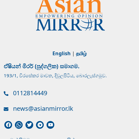
English
|
தமிழ்
ඒෂියන් මිරර් (පුද්ගලික) සමාගම.
193/1, වීරසේකර මාවත, දිවුලපිටිය, බොරලැස්ගමුව.
0112814449
news@asianmirror.lk