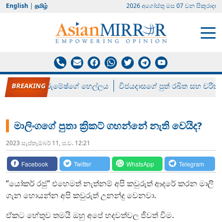
English
|
தமிழ்
2026 අගෝස්‍තු මස 07 වන සිකුරාදා
රන් ගෙනා රුමේෂ්ගේ හෙල්ලය
විජයදාසගේ පුත් රඛිත සහ චරිත්
මාලිංගගේ පුතා ක්‍රිකට් ගහන්නේ නැති වෙයිද?
2023 සැප්‍තැම්‍බර් 11, ප.ව. 12:21
Facebook
Twitter
WhatsApp
Telegram
”යෝකර් රජු” එහෙමත් නැත්නම් අපි කවුරුත් ආදරේ කරන මාලි
ගැන හොයන්න අපි කවුරුත් උනන්දු වෙනවා.
ඒකට හේතුව තමයි ඔහු අපේ හදවත්වල ජීවත් වීම.