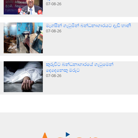
07-08-26
මැගසින් ගැටුමින් බන්ධනාගාරයට දැඩි හානි
07-08-26
කුරුවිට බන්ධනාගාරයේ ගැටුමෙන්
දෙදෙනෙකු මරුට
07-08-26