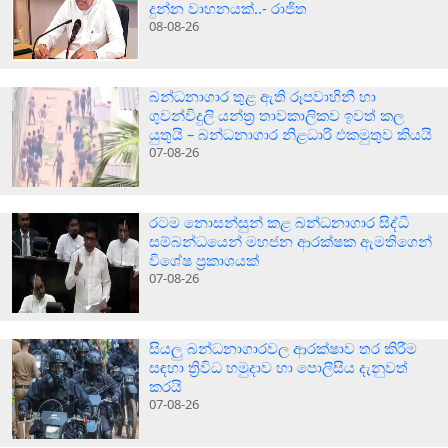
දුන්න වාහනයක්..- රාජිත
08-08-26
බන්ධනාගාර තුළ ඇති රූපවාහිනී හා
ගුවන්විදුලි යන්ත්‍ර තාවකාලිකව ඉවත් කල
යුතුයි – බන්ධනාගාර නිළධාරි එකමුතුව කියයි
07-08-26
රටම නොසන්සුන් කළ බන්ධනාගාර සිද්ධි
සම්බන්ධයෙන් මහජන ආරක්ෂක ඇමතිගෙන්
විශේෂ ප්‍රකාශයක්
07-08-26
සියලු බන්ධනාගාරවල ආරක්ෂාව තර කිරීම
සඳහා ත්‍රිවිධ හමුදාව හා පොලීසිය දැනුවත්
කරයි
07-08-26