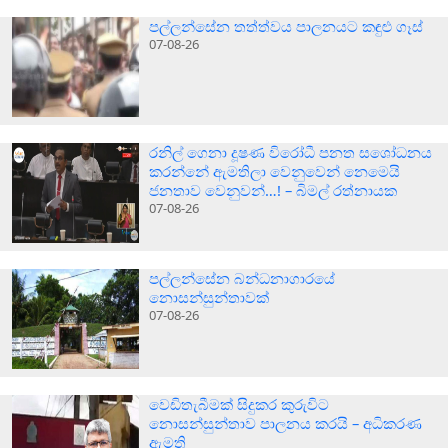
පල්ලන්සේන තත්ත්වය පාලනයට කඳුළු ගෑස්
07-08-26
රනිල් ගෙනා දූෂණ විරෝධී පනත සශෝධනය
කරන්නේ ඇමතිලා වෙනුවෙන් නෙමෙයි
ජනතාව වෙනුවන්…! – බිමල් රත්නායක
07-08-26
පල්ලන්සේන බන්ධනාගාරයේ
නොසන්සුන්තාවක්
07-08-26
වෙඩිතැබීමක් සිදුකර කුරුවිට
නොසන්සුන්තාව පාලනය කරයි – අධිකරණ
ඇමති