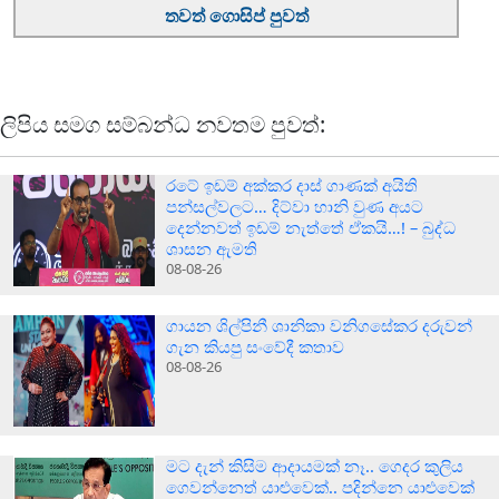
තවත් ගොසිප් පුවත්
ලිපිය සමග සම්බන්ධ නවතම පුවත්:
රටේ ඉඩම් අක්කර දාස් ගාණක් අයිති
පන්සල්වලට… දිට්වා හානි වුණ අයට
දෙන්නවත් ඉඩම් නැත්තේ ඒකයි…! – බුද්ධ
ශාසන ඇමති
08-08-26
ගායන ශිල්පිනී ශානිකා වනිගසේකර දරුවන්
ගැන කියපු සංවේදී කතාව
08-08-26
මට දැන් කිසිම ආදායමක් නෑ.. ගෙදර කුලිය
ගෙවන්නෙත් යාළුවෙක්.. පදින්නෙ යාළුවෙක්