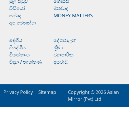
මුල් පිටුව
ගොසිප්
වීඩියෝ
මතවාද
සංවාද
MONEY MATTERS
අප අමතන්න
දේශීය
දේශපාලන
විදේශීය
ක්‍රීඩා
විශේෂාංග
ව්‍යාපාරික
විද්‍යා / තාක්ෂණ
අපරාධ
Privacy Policy
Sitemap
Copyright © 2026
Asian
Mirror (Pvt) Ltd