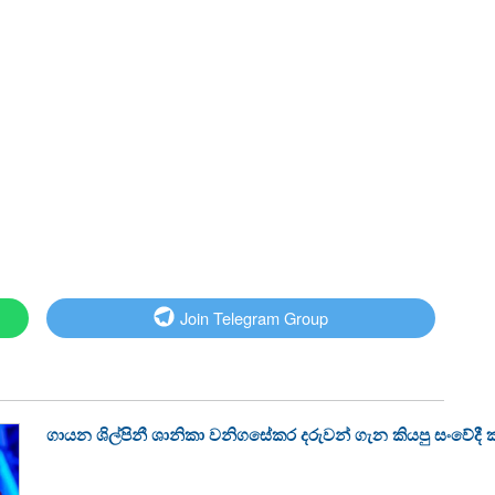
Join Telegram Group
ගායන ශිල්පිනී ශානිකා වනිගසේකර දරුවන් ගැන කියපු සංවේදී