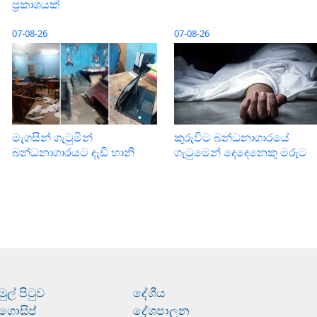
ප්‍රකාශයක්
07-08-26
07-08-26
මැගසින් ගැටුමින්
කුරුවිට බන්ධනාගාරයේ
බන්ධනාගාරයට දැඩි හානි
ගැටුමෙන් දෙදෙනෙකු මරුට
මුල් පිටුව
දේශීය
ගොසිප්
දේශපාලන