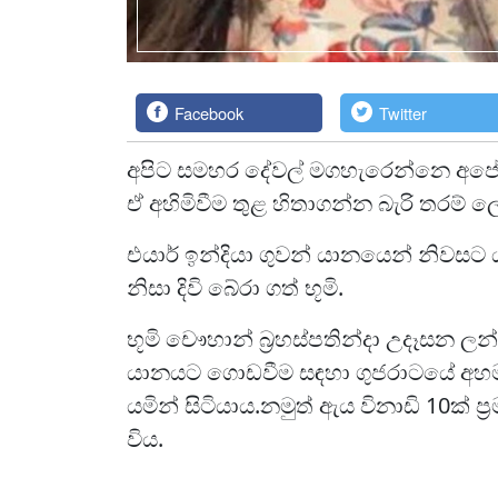
Facebook
Twitter
අපිට සමහර දේවල් මගහැරෙන්නෙ අ
ඒ අහිමිවීම තුළ හිතාගන්න බැරි තරම් ල
එයාර් ඉන්දියා ගුවන් යානයෙන් නිවසට යාම
නිසා දිවි බේරා ගත් භූමි.
භූමි චෞහාන් බ්‍රහස්පතින්දා උදෑසන ලන
යානයට ගොඩවීම සඳහා ගුජරාටයේ අහමදා
යමින් සිටියාය.නමුත් ඇය විනාඩි 10ක් ප
විය.