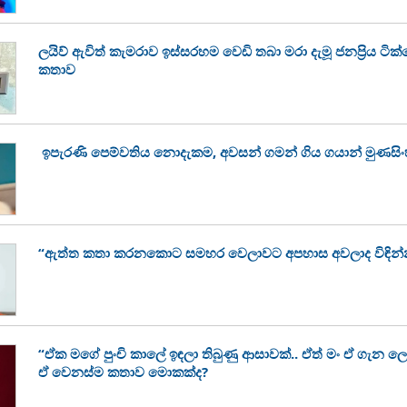
ලයිව් ඇවිත් කැමරාව ඉස්සරහම වෙඩි තබා මරා දැමූ ජනප්‍රිය ටි
කතාව
ඉපැරණි පෙම්වතිය නොදැකම, අවසන් ගමන් ගිය ගයාන් මුණසි
“ඇත්ත කතා කරනකොට සමහර වෙලාවට අපහාස අවලාද විඳින්
“ඒක මගේ පුංචි කාලේ ඉඳලා තිබුණු ආසාවක්.. ඒත් මං ඒ ගැන ල
ඒ වෙනස්ම කතාව මොකක්ද?