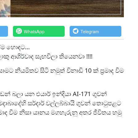
WhatsApp
Telegram
පේම හොඳට…
ොකු ආශිර්වාද සැඟවිලා තියෙනවා !!!!
ට නියමිතව සිටි නමුත් විනාඩි 10 ක් ප්‍රමාද විම
්ඩන් බලා යන එයාර් ඉන්දියා AI-171 ගුවන්
බාදේහි සර්දාර් වල්ලබ්බායි ගුවන් තොටුපළට
්‍රමාද වීම නිසා යානය මගහැරුනු අතර ජීවිතය හමු