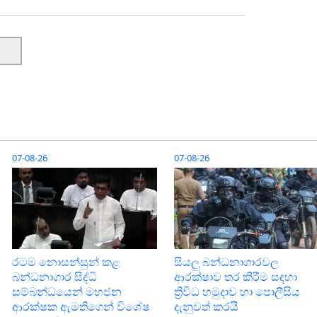
07-08-26
07-08-26
රටම නොසන්සුන් කළ
සියලු බන්ධනාගාරවල
බන්ධනාගාර සිද්ධි
ආරක්ෂාව තර කිරීම සඳහා
සම්බන්ධයෙන් මහජන
ත්‍රිවිධ හමුදාව හා පොලීසිය
ආරක්ෂක ඇමතිගෙන් විශේෂ
දැනුවත් කරයි