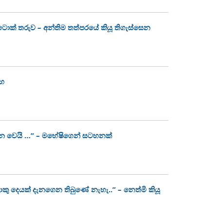
ක්ටොක් තරුව – අන්තිම තත්පරයේ කියූ තිගැස්සෙන
ංහ
න වෙයි …” – මහේෂිගෙන් සටහනක්
ොකු දෙයක් දැනගෙන තිබුණේ නැහැ..” – නෙත්මි කියූ