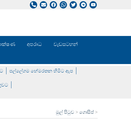
/ තාක්ෂණ
අපරාධ
වැඩසටහන්
වට
පල්ලේගම හේමරතන හිමිට ඇප
ගුවට
මුල් පිටුව
>
ගොසිප්
>