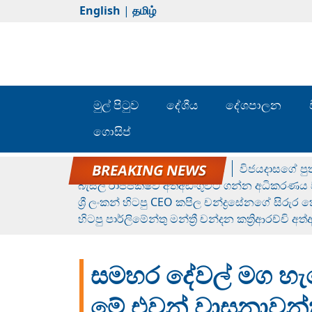
English
|
தமிழ்
මුල් පිටුව
දේශීය
දේශපාලන
ගොසිප්
රන් ගෙනා රුමේෂ්ගේ හෙල්ලය
විජයදාසගේ පුත
බැසිල් රාජපක්ෂව අත්අඩංගුවට ගන්න අධිකරණය ව
ශ්‍රී ලංකන් හිටපු CEO කපිල චන්ද්‍රසේනගේ සිරුර
හිටපු පාර්ලිමේන්තු මන්ත්‍රී චන්දන කත්‍රිආරච්චි අත
සමහර දේවල් මග හ
මේ එවන් වාසනාවන්ත