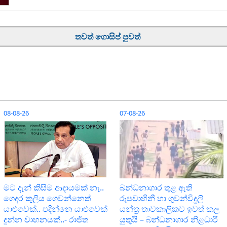
තවත් ගොසිප් පුවත්
08-08-26
07-08-26
මට දැන් කිසිම ආදායමක් නෑ..
බන්ධනාගාර තුළ ඇති
ගෙදර කුලිය ගෙවන්නෙත්
රූපවාහිනී හා ගුවන්විදුලි
යාළුවෙක්.. පදින්නෙ යාළුවෙක්
යන්ත්‍ර තාවකාලිකව ඉවත් කල
දුන්න වාහනයක්..- රාජිත
යුතුයි – බන්ධනාගාර නිළධාරි