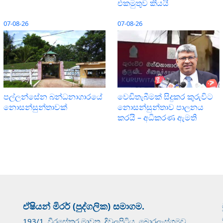
එකමුතුව කියයි
07-08-26
07-08-26
පල්ලන්සේන බන්ධනාගාරයේ
වෙඩිතැබීමක් සිදුකර කුරුවිට
නොසන්සුන්තාවක්
නොසන්සුන්තාව පාලනය
කරයි – අධිකරණ ඇමති
ඒෂියන් මිරර් (පුද්ගලික) සමාගම.
193/1, වීරසේකර මාවත, දිවුලපිටිය, බොරලැස්ගමුව.