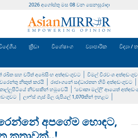
2026 අගෝස්‍තු මස 08 වන සෙනසුරාදා
විදේශීය
ක්‍රීඩා
විශේෂාංග
ව්‍යාපාරික
විද්‍යා 
් රඛිත සහ චරිත් අබේසිංහ අත්අඩංගුවට
විමල් වීරවංශ අත්අඩංගු
රෙන්තු නිකුත් කරයි
රාජාංගනේ සද්ධාරතන හිමි අත්අඩංගුවට
 කොල්ලුපිටියේ නිවසකින් හමුවෙයි
‘චොකා මල්ලි’ ආයෙත් අත්අඩං
්අඩංගුවට
ලාෆ්ස් ගෑස් මිල රුපියල් 1,070කින් ඉහළට
ැරෙන්නේ අපගේම හොඳට,
 කතාවක්..!