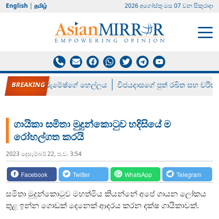
English
|
தமிழ்
2026 අගෝස්‍තු මස 07 වන සිකුරාදා
රන් ගෙනා රුමේෂ්ගේ හෙල්ලය
විජයදාසගේ පුත් රඛිත සහ චරිත්
ගායිකා සමිතා මුදුන්කොටුව හදිසියේ ම
රෝහල්ගත කරයි
2023 දෙසැම්‍බර් 22, ප.ව. 3:54
Facebook
Twitter
WhatsApp
Telegram
සමිතා මුදුන්කොටුව මහත්මිය කියන්නේ අපේ ගායන ලෝකය
තුළ ඉන්න ගොඩක් දෙනෙක් ආදරය කරන දක්ෂ ගායිකාවක්.