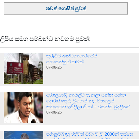
තවත් ගොසිප් පුවත්
ලිපිය සමග සම්බන්ධ නවතම පුවත්:
කුරුවිට බන්ධනාගාරයේත්
නොසන්සුන්තාවක්
07-08-26
අරගලයේදී නාමල්ට පැනලා යන්න පස්ස‍ා
දොරක් ඉතුරු වුනෙත් නෑ, වහලෙත්
කඩාගෙන ඉගිලිලා ගියේ – වසන්ත මුදලිගේ
07-08-26
පරාක‍්‍රමබාහු රජුටත් වඩා වැවු 2000න් පස්සෙ