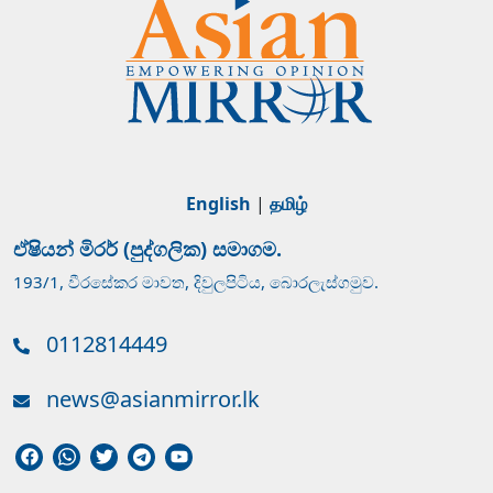
English
|
தமிழ்
ඒෂියන් මිරර් (පුද්ගලික) සමාගම.
193/1, වීරසේකර මාවත, දිවුලපිටිය, බොරලැස්ගමුව.
0112814449
news@asianmirror.lk