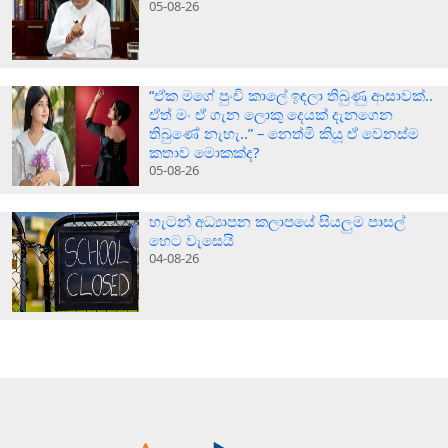
05-08-26
“ඒක මගේ පුංචි කාලේ ඉඳලා තිබුණු ආසාවක්..
ඒත් මං ඒ ගැන ලොකු දෙයක් දැනගෙන
තිබුණේ නැහැ..” – නෙත්මි කියූ ඒ වෙනස්ම
කතාව මොකක්ද?
05-08-26
හැටන් අධ්‍යාපන කලාපයේ සියලුම පාසල්
හෙට වැසෙයි
04-08-26