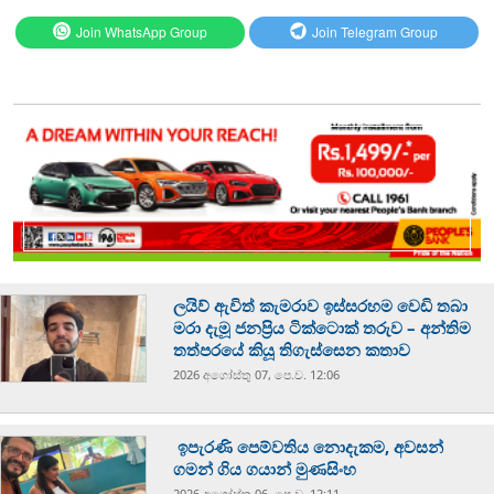
Join WhatsApp Group
Join Telegram Group
ලයිව් ඇවිත් කැමරාව ඉස්සරහම වෙඩි තබා
මරා දැමූ ජනප්‍රිය ටික්ටොක් තරුව – අන්තිම
තත්පරයේ කියූ තිගැස්සෙන කතාව
2026 අගෝස්‍තු 07, පෙ.ව. 12:06
ඉපැරණි පෙම්වතිය නොදැකම, අවසන්
ගමන් ගිය ගයාන් මුණසිංහ
2026 අගෝස්‍තු 06, පෙ.ව. 12:11