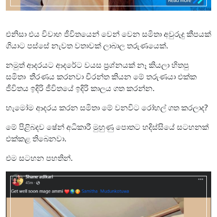
එනිසා එය විවාහ ජීවිතයෙන් වෙන් වෙන සමිතා අවුරුදු කීපයක්
ගියාට පස්සේ නැවත වතාවක් ලාබාල තරුණයෙක්.
නමුත් ආදරයට ආදරේට වයස ප්‍රශ්නයක් නෑ කියලා හිතපු
සමිතා තීරණය කරනවා චිරන්ත කියන මේ තරුණයා එක්ක
ජීවිතය ඉදිරි ජීවිතයේ ඉදිරි කාලය ගත කරන්න.
හැමෝම ආදරය කරන සමිතා මේ වනවිට රෝහල් ගත කරලාද?
මේ පිළිබදව ෂේන් ​​අධිකාරී මුහුණු පොතට හදිස්සියේ සටහනක්
එක්කළ තිබෙනවා.
එම සටහන පහතින්.