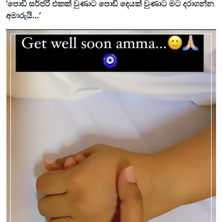
‘පොඩි සර්ජරි එකක් වුණාට පොඩි දෙයක් වුණාට මට දරාගන්න
අමාරුයි…’