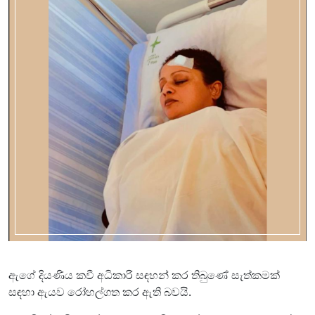
ඇගේ දියණිය කවී අධිකාරි සඳහන් කර තිබුණේ සැත්කමක්
සඳහා ඇයව රෝහල්ගත කර ඇති බවයි.