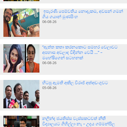
ඉපැරණි පෙම්වතිය නොදැකම, අවසන් ගමන්
ගිය ගයාන් මුණසිංහ
06-08-26
“ඇත්ත කතා කරනකොට සමහර වෙලාවට
අපහාස අවලාද විඳින්න වෙයි …” –
මහේෂිගෙන් සටහනක්
06-08-26
හිටපු ඇමති අකිල විරාජ් අත්අඩංගුවට
05-08-26
නලින්ද ජයතිස්ස වැස්සකටවත් නිතී
විද්‍යාලයට ගිහිල්ලා නෑ – උදය ගම්මන්පිල