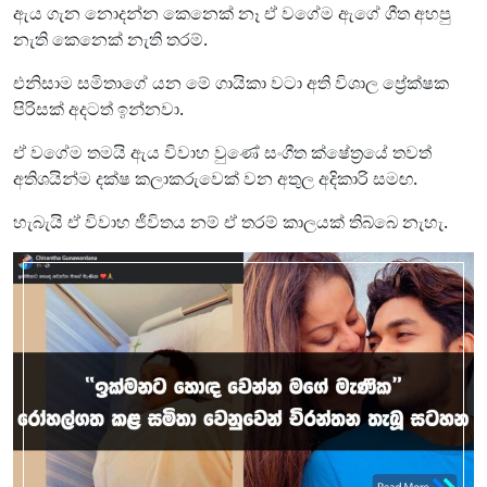
ඇය ගැන නොදන්න කෙනෙක් නෑ ඒ වගේම ඇගේ ගීත අහපු
නැති කෙනෙක් නැති තරම්.
එනිසාම සමිතාගේ යන මේ ගායිකා වටා අති විශාල ප්‍රේක්ෂක
පිරිසක් අදටත් ඉන්නවා.
ඒ වගේම තමයි ඇය විවාහ වුණේ සංගීත ක්ෂේත්‍රයේ තවත්
අතිශයින්ම දක්ෂ කලාකරුවෙක් වන අතුල අදිකාරි සමඟ.
හැබැයි ඒ විවාහ ජීවිතය නම් ඒ තරම් කාලයක් තිබ්බෙ නැහැ.