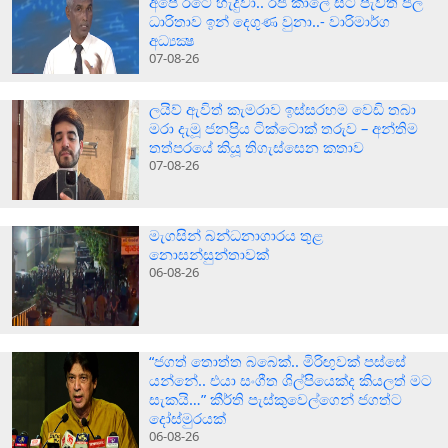
අපේ රටේ හැදුවා.. රජ කාලේ සිට පැවති ජල
ධාරිතාව ඉන් දෙගුණ වුනා..- වාරිමාර්ග
අධ්‍යක්‍ෂ
07-08-26
ලයිව් ඇවිත් කැමරාව ඉස්සරහම වෙඩි තබා
මරා දැමූ ජනප්‍රිය ටික්ටොක් තරුව – අන්තිම
තත්පරයේ කියූ තිගැස්සෙන කතාව
07-08-26
මැගසින් බන්ධනාගාරය තුළ
නොසන්සුන්තාවක්
06-08-26
“ජගත් තොත්ත බබෙක්.. මිරිඟුවක් පස්සේ
යන්නේ.. එයා සංගීත ශිල්පියෙක්ද කියලත් මට
සැකයි…” කීර්ති පැස්කුවෙල්ගෙන් ජගත්ට
දෝස්මුරයක්
06-08-26