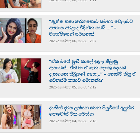
“ඇත්ත කතා කරනකොට සමහර වෙලාවට
අපහාස අවලාද විඳින්න වෙයි …” –
මහේෂිගෙන් සටහනක්
2026 අගෝස්‍තු 06, පෙ.ව. 12:07
“ඒක මගේ පුංචි කාලේ ඉඳලා තිබුණු
ආසාවක්.. ඒත් මං ඒ ගැන ලොකු දෙයක්
දැනගෙන තිබුණේ නැහැ..” – නෙත්මි කියූ ඒ
වෙනස්ම කතාව මොකක්ද?
2026 අගෝස්‍තු 05, පෙ.ව. 12:12
දවසින් දවස ලස්සන වෙන පියුමිගේ අලුත්ම
ෆොටෝස් ටික මෙන්න
2026 අගෝස්‍තු 04, පෙ.ව. 12:18