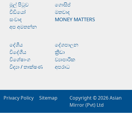
මුල් පිටුව
ගොසිප්
වීඩියෝ
මතවාද
සංවාද
MONEY MATTERS
අප අමතන්න
දේශීය
දේශපාලන
විදේශීය
ක්‍රීඩා
විශේෂාංග
ව්‍යාපාරික
විද්‍යා / තාක්ෂණ
අපරාධ
Privacy Policy
Sitemap
Copyright © 2026
Asian
Mirror (Pvt) Ltd