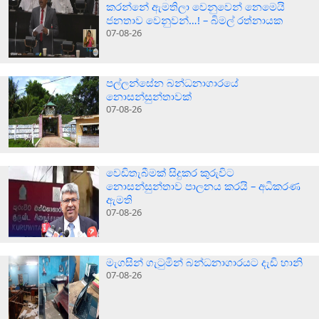
කරන්නේ ඇමතිලා වෙනුවෙන් නෙමෙයි
ජනතාව වෙනුවන්…! – බිමල් රත්නායක
07-08-26
පල්ලන්සේන බන්ධනාගාරයේ
නොසන්සුන්තාවක්
07-08-26
වෙඩිතැබීමක් සිදුකර කුරුවිට
නොසන්සුන්තාව පාලනය කරයි – අධිකරණ
ඇමති
07-08-26
මැගසින් ගැටුමින් බන්ධනාගාරයට දැඩි හානි
07-08-26