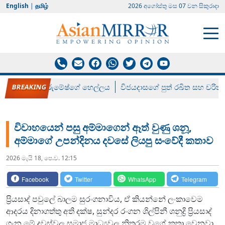
English
|
தமிழ்
2026 අගෝස්‍තු මස 07 වන සිකුරාදා
රන් ගෙනා රුමේෂ්ගේ හෙල්ලය
විජයදාසගේ පුත් රඛිත සහ චරිත්
විවාහයෙන් පසු අම්මාගෙන් ඈත් වුණු ශනූ,
අම්මාගේ උපන්දිනය දවසේ ලියපු සංවේදී කතාව
2026 මැයි 18, පෙ.ව. 12:15
Facebook
Twitter
WhatsApp
Telegram
ප්‍රියසාද් පවුලේ බාලම සුරංගනාවිය, ඒ කියන්නේ ලංකාවෙම
ආදරය දිනාගත්තු අති දක්ෂ, සුන්දර රංගන ශිල්පිනී ශනුද්‍රි ප්‍රියසාද්
ගැන මේ දවස්වල සමාජ මාධ්‍යවල නිතරම වගේ කතා වෙනවා.