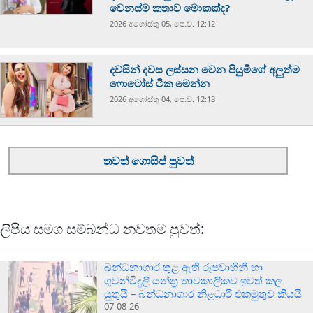
වෙනස්ම කතාව මොකක්ද?
2026 අගෝස්‍තු 05, පෙ.ව. 12:12
දවසින් දවස ලස්සන වෙන පියුමිගේ අලුත්ම
ෆොටෝස් ටික මෙන්න
2026 අගෝස්‍තු 04, පෙ.ව. 12:18
තවත් ගොසිප් පුවත්
ලිපිය සමග සම්බන්ධ නවතම පුවත්:
බන්ධනාගාර තුළ ඇති රූපවාහිනී හා
ගුවන්විදුලි යන්ත්‍ර තාවකාලිකව ඉවත් කල
යුතුයි – බන්ධනාගාර නිළධාරි එකමුතුව කියයි
07-08-26