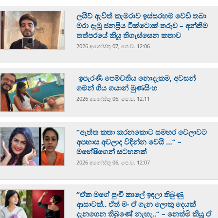
ලයිව් ඇවිත් කැමරාව ඉස්සරහම වෙඩි තබා
මරා දැමූ ජනප්‍රිය ටික්ටොක් තරුව – අන්තිම
තත්පරයේ කියූ තිගැස්සෙන කතාව
2026 අගෝස්‍තු 07, පෙ.ව. 12:06
ඉපැරණි පෙම්වතිය නොදැකම, අවසන්
ගමන් ගිය ගයාන් මුණසිංහ
2026 අගෝස්‍තු 06, පෙ.ව. 12:11
“ඇත්ත කතා කරනකොට සමහර වෙලාවට
අපහාස අවලාද විඳින්න වෙයි …” –
මහේෂිගෙන් සටහනක්
2026 අගෝස්‍තු 06, පෙ.ව. 12:07
“ඒක මගේ පුංචි කාලේ ඉඳලා තිබුණු
ආසාවක්.. ඒත් මං ඒ ගැන ලොකු දෙයක්
දැනගෙන තිබුණේ නැහැ..” – නෙත්මි කියූ ඒ