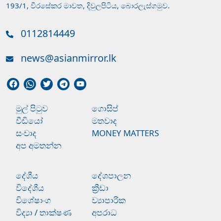
193/1, වීරසේකර මාවත, දිවුලපිටිය, බොරලැස්ගමුව.
0112814449
news@asianmirror.lk
මුල් පිටුව
ගොසිප්
වීඩියෝ
මතවාද
සංවාද
MONEY MATTERS
අප අමතන්න
දේශීය
දේශපාලන
විදේශීය
ක්‍රීඩා
විශේෂාංග
ව්‍යාපාරික
විද්‍යා / තාක්ෂණ
අපරාධ