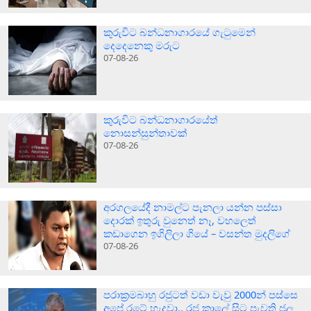
කුරුවිට බන්ධනාගාරයේ ගැටුමෙන්
දෙදෙනෙකු මරුට
07-08-26
කුරුවිට බන්ධනාගාරයේත්
නොසන්සුන්තාවක්
07-08-26
අරගලයේදී නාමල්ට පැනලා යන්න පස්ස‍ා
දොරක් ඉතුරු වුනෙත් නෑ, වහලෙත්
කඩාගෙන ඉගිලිලා ගියේ – වසන්ත මුදලිගේ
07-08-26
පරාක‍්‍රමබාහු රජුටත් වඩා වැවු 2000න් පස්සෙ
අපේ රටේ හැදුවා.. රජ කාලේ සිට පැවති ජල