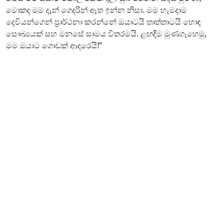
මොකද මම දැන් ගෙදරින් ඈත ඉන්න නිසා. මම හැමදාම
දෙවියන්ගෙන් ප්‍රාර්ථනා කරන්නේ ඔයාටයි තාත්තාටයි හොඳ
සෞඛ්‍යයක් සහ මනසේ සාමය විතරමයි. ළඟදීම මුණගැහෙමු,
මම ඔයාට ගොඩක් ආදරෙයි!”