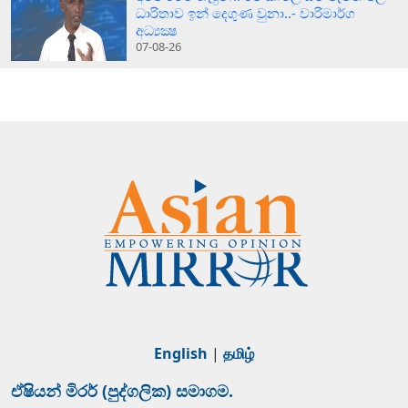
ධාරිතාව ඉන් දෙගුණ වුනා..- වාරිමාර්ග
අධ්‍යක්‍ෂ
07-08-26
English
|
தமிழ்
ඒෂියන් මිරර් (පුද්ගලික) සමාගම.