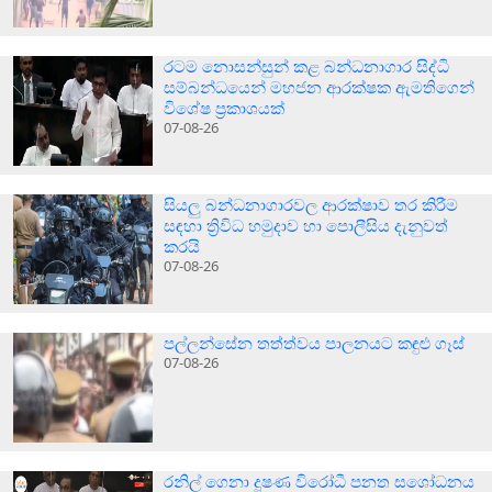
රටම නොසන්සුන් කළ බන්ධනාගාර සිද්ධි
සම්බන්ධයෙන් මහජන ආරක්ෂක ඇමතිගෙන්
විශේෂ ප්‍රකාශයක්
07-08-26
සියලු බන්ධනාගාරවල ආරක්ෂාව තර කිරීම
සඳහා ත්‍රිවිධ හමුදාව හා පොලීසිය දැනුවත්
කරයි
07-08-26
පල්ලන්සේන තත්ත්වය පාලනයට කඳුළු ගෑස්
07-08-26
රනිල් ගෙනා දූෂණ විරෝධී පනත සශෝධනය