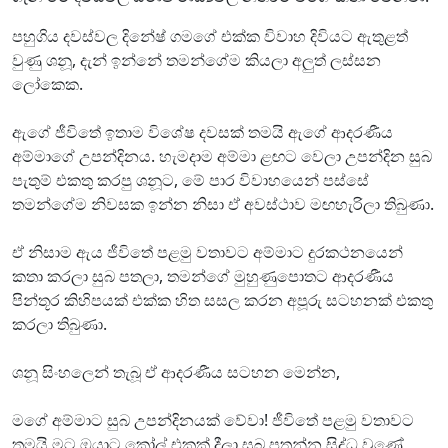
පහුගිය දවස්වල දිනේෂ් ගමගේ එක්ක විවාහ දිවියට ඇතුළත්
වුණු ශනූ, දැන් ඉන්නේ තමන්ගේම කියලා අලුත් ලස්සන
ලෝකෙක.
ඇගේ ජීවිතේ ඉතාම විශේෂ දවසක් තමයි ඇගේ ආදරණීය
අම්මාගේ උපන්දිනය. හැමදාම අම්මා ළඟට වෙලා උපන්දින සුබ
පැතුම් එකතු කරපු ශනූට, මේ පාර විවාහයෙන් පස්සේ
තමන්ගේම නිවසක ඉන්න නිසා ඒ අවස්ථාව මඟහැරිලා තිබුණා.
ඒ නිසාම ඇය ජීවිතේ පළමු වතාවට අම්මාට දුරකථනයෙන්
කතා කරලා සුබ පතලා, තමන්ගේ මුහුණුපොතට ආදරණීය
පින්තූර කිහිපයක් එක්ක හිත සසල කරන අපූරු සටහනක් එකතු
කරලා තිබුණා.
ශනූ සිංහලෙන් තැබූ ඒ ආදරණීය සටහන මෙන්න,
මගේ අම්මාට සුබ උපන්දිනයක් වේවා! ජීවිතේ පළමු වතාවට
තමයි මට ඔයාට කෝල් එකක් දීලා සුබ පතන්න සිද්ධ වුණේ,