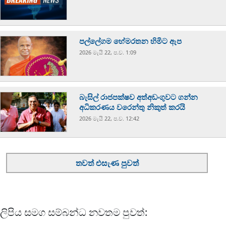
පල්ලේගම හේමරතන හිමිට ඇප
2026 මැයි 22, ප.ව. 1:09
බැසිල් රාජපක්ෂව අත්අඩංගුවට ගන්න
අධිකරණය වරෙන්තු නිකුත් කරයි
2026 මැයි 22, ප.ව. 12:42
තවත් එසැණ පුවත්
ලිපිය සමග සම්බන්ධ නවතම පුවත්: