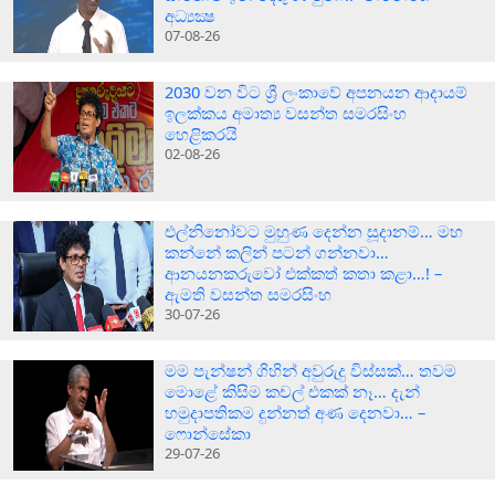
අධ්‍යක්‍ෂ
07-08-26
2030 වන විට ශ්‍රී ලංකාවේ අපනයන ආදායම්
ඉලක්කය අමාත්‍ය වසන්ත සමරසිංහ
හෙළිකරයි
02-08-26
එල්නිනෝවට මුහුණ දෙන්න සූදානම්… මහ
කන්නේ කලින් පටන් ගන්නවා…
ආනයනකරුවෝ එක්කත් කතා කළා…! –
ඇමති වසන්ත සමරසිංහ
30-07-26
මම පැන්ෂන් ගිහින් අවුරුදු විස්සක්… තවම
මොළේ කිසිම කචල් එකක් නෑ… දැන්
හමුදාපතිකම දුන්නත් අණ දෙනවා… –
ෆොන්සේකා
29-07-26