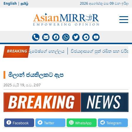
English
|
தமிழ்
2026 අගෝස්‍තු මස 09 වන ඉරිදා
රන් ගෙනා රුමේෂ්ගේ හෙල්ලය
විජයදාසගේ පුත් රඛිත සහ චරිත්
මිලාන් ජයතිලකට ඇප
2025 මැයි 19, ප.ව. 2:07
Facebook
Twitter
WhatsApp
Telegram