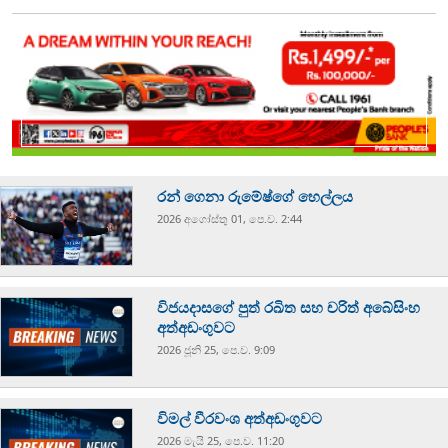
රන් ගෙනා රුමේෂ්ගේ හෙල්ලය
2026 අගෝස්‍තු 01, පෙ.ව. 2:44
විජයදාසගේ පුත් රඛිත සහ චරිත් අබේසිංහ
අත්අඩංගුවට
2026 ජූනි 25, පෙ.ව. 9:09
විමල් වීරවංශ අත්අඩංගුවට
2026 මැයි 25, පෙ.ව. 11:20