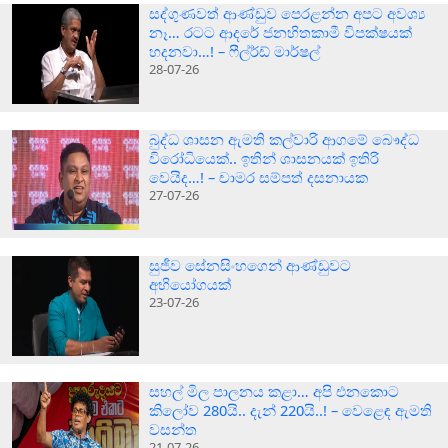
සද්ගුණවත් ආණ්ඩුව පෙරළන්න අපට අවශ්‍ය
නෑ… රටට ආදරේ ජනහිතකාමී විපක්ෂයක්
හදනවා…! – ෆීල්ර්ඩ් මාර්ෂල්
28-07-26
බුද්ධ ශාසන ඇමති කල්වාරි ආගමේ බෞද්ධ
විරෝධියෙක්.. ඉතින් ශාසනයක් ඉතිරි
වෙයිද…! – චාමර සම්පත් දසනායක
27-07-26
සුජීව සේනසිංහගෙන් ආණ්ඩුවට
අභියෝගයක්
23-07-26
සහල් මිල පාලනය කළා… අපි එනකොට
කිලෝව 280යි.. දැන් 220යි..! – වෙළෙඳ ඇමති
වසන්ත
21-07-26