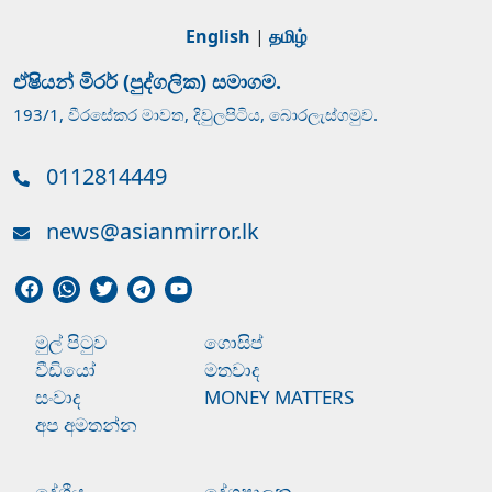
English
|
தமிழ்
ඒෂියන් මිරර් (පුද්ගලික) සමාගම.
193/1, වීරසේකර මාවත, දිවුලපිටිය, බොරලැස්ගමුව.
0112814449
news@asianmirror.lk
මුල් පිටුව
ගොසිප්
වීඩියෝ
මතවාද
සංවාද
MONEY MATTERS
අප අමතන්න
දේශීය
දේශපාලන