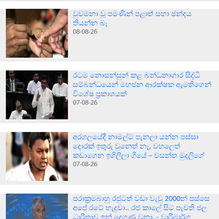
වුවමනා වූ පමණින් පළාත් සභා ඡන්දය
තියන්න බෑ
08-08-26
රටම නොසන්සුන් කළ බන්ධනාගාර සිද්ධි
සම්බන්ධයෙන් මහජන ආරක්ෂක ඇමතිගෙන්
විශේෂ ප්‍රකාශයක්
07-08-26
අරගලයේදී නාමල්ට පැනලා යන්න පස්ස‍ා
දොරක් ඉතුරු වුනෙත් නෑ, වහලෙත්
කඩාගෙන ඉගිලිලා ගියේ – වසන්ත මුදලිගේ
07-08-26
පරාක‍්‍රමබාහු රජුටත් වඩා වැවු 2000න් පස්සෙ
අපේ රටේ හැදුවා.. රජ කාලේ සිට පැවති ජල
ධාරිතාව ඉන් දෙගුණ වුනා..- වාරිමාර්ග