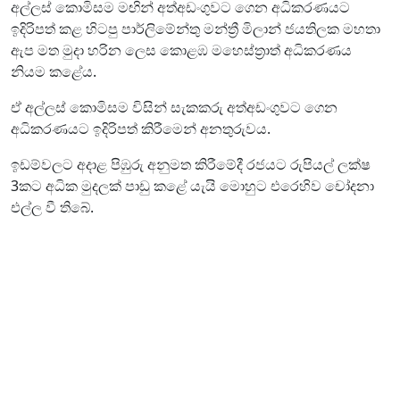
අල්ලස් කොමිසම මඟින් අත්අඩංගුවට ගෙන අධිකරණයට
ඉදිරිපත් කළ හිටපු පාර්ලිමේන්තු මන්ත්‍රී මිලාන් ජයතිලක මහතා
ඇප මත මුදා හරින ලෙස කොළඹ මහෙස්ත්‍රාත් අධිකරණය
නියම කළේය.
ඒ අල්ලස් කොමිසම විසින් සැකකරු අත්අඩංගුවට ගෙන
අධිකරණයට ඉදිරිපත් කිරීමෙන් අනතුරුවය.
ඉඩම්වලට අදාළ පිඹුරු අනුමත කිරීමේදී රජයට රුපියල් ලක්ෂ
3කට අධික මුදලක් පාඩු කළේ යැයි මොහුට එරෙහිව චෝදනා
එල්ල වී තිබේ.