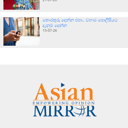
තොරතුරු දෙන්න එපා.. වහාම පොලීසියට
දැනුම් දෙන්න
15-07-26