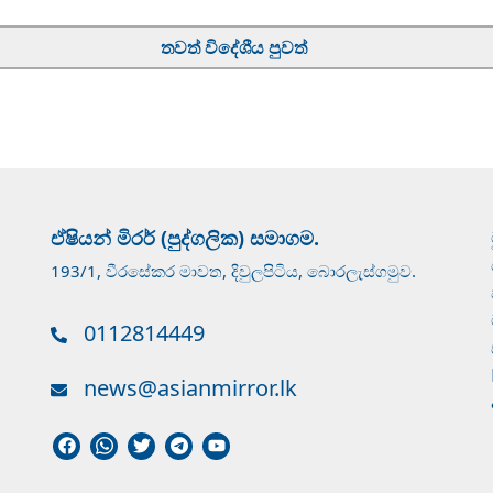
තවත් විදේශීය පුවත්
ඒෂියන් මිරර් (පුද්ගලික) සමාගම.
193/1, වීරසේකර මාවත, දිවුලපිටිය, බොරලැස්ගමුව.
0112814449
news@asianmirror.lk