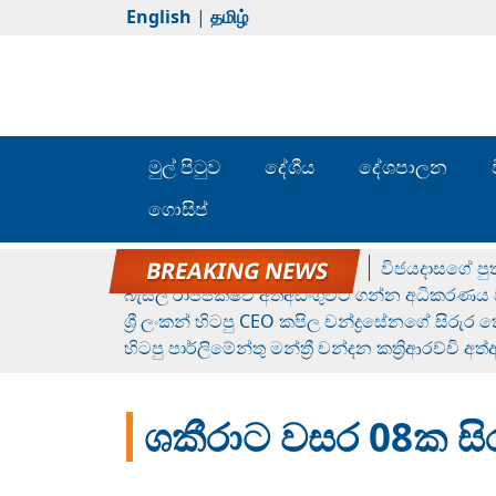
English
|
தமிழ்
මුල් පිටුව
දේශීය
දේශපාලන
ගොසිප්
රන් ගෙනා රුමේෂ්ගේ හෙල්ලය
විජයදාසගේ පුත
බැසිල් රාජපක්ෂව අත්අඩංගුවට ගන්න අධිකරණය ව
ශ්‍රී ලංකන් හිටපු CEO කපිල චන්ද්‍රසේනගේ සිරුර
හිටපු පාර්ලිමේන්තු මන්ත්‍රී චන්දන කත්‍රිආරච්චි අත
ශකීරාට වසර 08ක සි