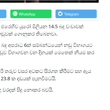
WhatsApp
Telegram
එරෙහිව යුරෝ මිලියන 14.5 බදු වංචාවක්
නඩුවක් ගොනුකර තිබෙනවා.
 බදු අපරාධ 6ක් සම්බන්ධයෙන් නඩු විභාගයට
ඩුව විභාගවන වන දිනයක් මෙතෙක් නියම කර
පිරි තරුව වසර අටකට සිරගත කිරීමට සහ ඇය
23.8 ක දඩයක් පැනවීමටයි.
ඳු වරදක් සිදු නොකර බවයි.