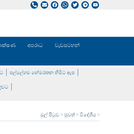
/ තාක්ෂණ
අපරාධ
වැඩසටහන්
වට
පල්ලේගම හේමරතන හිමිට ඇප
ගුවට
මුල් පිටුව
>
පුවත්
>
විදේශීය
>