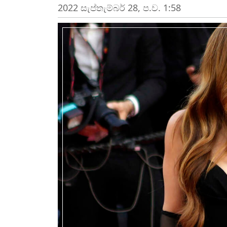
2022 සැප්‍තැම්‍බර් 28, ප.ව. 1:58