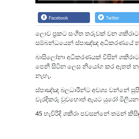
Facebook
Twitter
ලොව ප්‍රකට සංගීත තරුවක් වන ශකිරාට 
සම්බන්ධයෙන් ස්පාඤ්ඤ අධිකරණයේ 
බාසිලෝනා අධිකරණයක් විසින් ශකිරාට
පෙනී සිටින ලෙස නියෝග කර ඇතත් න
නැහැ.
ස්පාඤ්ඤ බලධාරීන්ට අවශ්‍ය වන්නේ සු
වැරදිකරු වුවහොත් ඇයට යුරෝ මිලියන 
45 හැවිරිදි ශකිරා පවසන්නේ තමන් කිසි