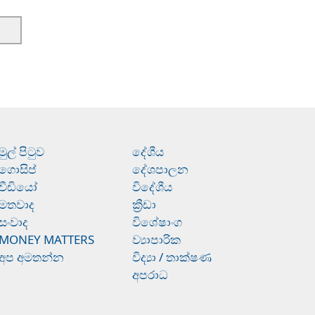
මුල් පිටුව
දේශීය
ගොසිප්
දේශපාලන
වීඩියෝ
විදේශීය
මතවාද
ක්‍රීඩා
සංවාද
විශේෂාංග
MONEY MATTERS
ව්‍යාපාරික
අප අමතන්න
විද්‍යා / තාක්ෂණ
අපරාධ