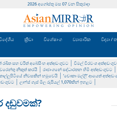
2026 අගෝස්‍තු මස 07 වන සිකුරාදා
විදේශීය
ක්‍රීඩා
විශේෂාංග
ව්‍යාපාරික
විද්‍යා 
් රඛිත සහ චරිත් අබේසිංහ අත්අඩංගුවට
විමල් වීරවංශ අත්අඩංගු
රෙන්තු නිකුත් කරයි
රාජාංගනේ සද්ධාරතන හිමි අත්අඩංගුවට
 කොල්ලුපිටියේ නිවසකින් හමුවෙයි
‘චොකා මල්ලි’ ආයෙත් අත්අඩං
්අඩංගුවට
ලාෆ්ස් ගෑස් මිල රුපියල් 1,070කින් ඉහළට
ර දඬුවමක්?