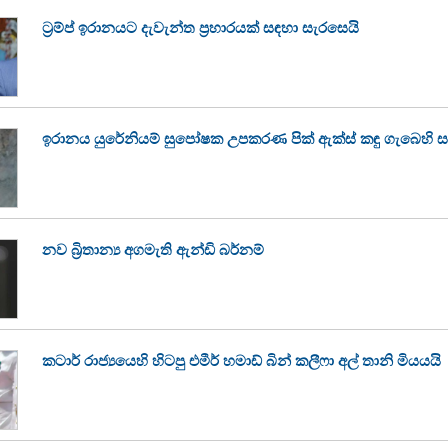
ට්‍රම්ප් ඉරානයට දැවැන්ත ප්‍රහාරයක් සඳහා සැරසෙයි
ඉරානය යුරේනියම් සුපෝෂක උපකරණ පික් ඇක්ස් කඳු ගැබෙහි 
නව බ්‍රිතාන්‍ය අගමැති ඇන්ඩි බර්නම්
කටාර් රාජ්‍යයෙහි හිටපු එමීර් හමාඩ් බින් කලීෆා අල් තානි මියයයි