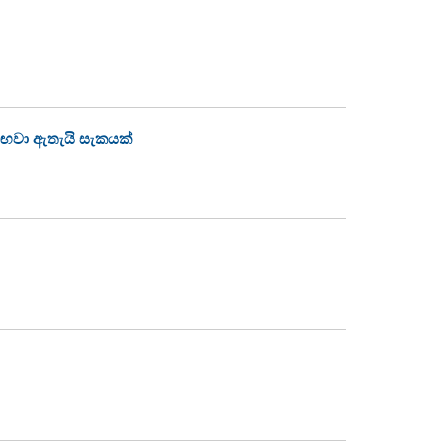
සඟවා ඇතැයි සැකයක්