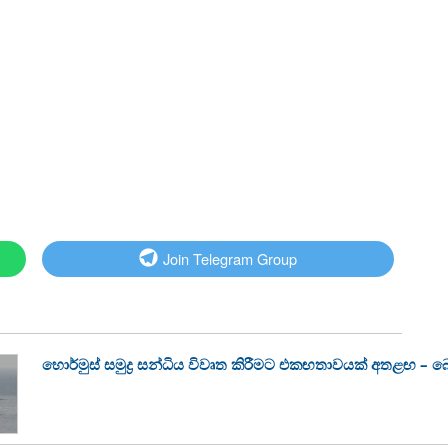
Join Telegram Group
හොර්මුස් සමුද්‍ර සන්ධිය විවෘත කිරීමට එකඟතාවයක් අතළඟ – බ