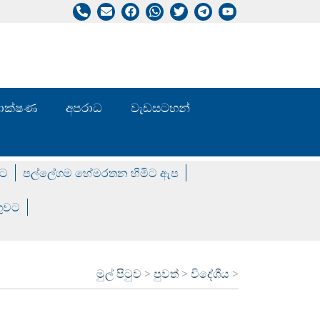
/ තාක්ෂණ
අපරාධ
වැඩසටහන්
වට
පල්ලේගම හේමරතන හිමිට ඇප
ගුවට
මුල් පිටුව
>
පුවත්
>
විදේශීය
>