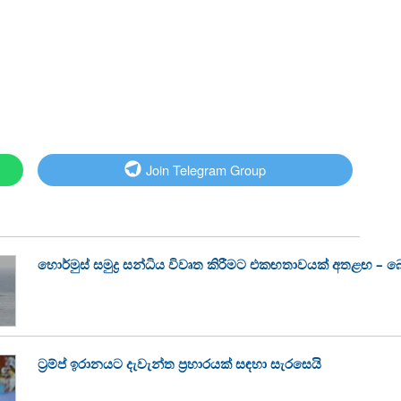
Join Telegram Group
හොර්මුස් සමුද්‍ර සන්ධිය විවෘත කිරීමට එකඟතාවයක් අතළඟ – බ
ට්‍රම්ප් ඉරානයට දැවැන්ත ප්‍රහාරයක් සඳහා සැරසෙයි