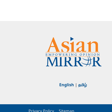
English
|
தமிழ்
Privacy Policy
Sitemap