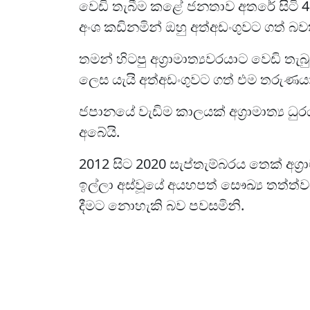
වෙඩි තැබීම කළේ ජනතාව අතරේ සිටි 41
අංශ කඩිනමින් ඔහු අත්අඩංගුවට ගත් බ
තමන් හිටපු අග්‍රාමාත්‍යවරයාට වෙඩි තැ
ලෙස යැයි අත්අඩංගුවට ගත් එම තරුණය
ජපානයේ වැඩිම කාලයක් අග්‍රාමාත්‍ය ධු
අබේයි.
2012 සිට 2020 සැප්තැම්බරය තෙක් අග්‍රාම
ඉල්ලා අස්වූයේ අයහපත් සෞඛ්‍ය තත්
දීමට නොහැකි බව පවසමිනි.