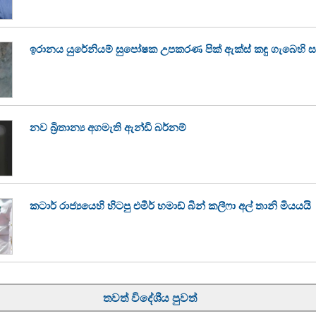
ඉරානය යුරේනියම් සුපෝෂක උපකරණ පික් ඇක්ස් කඳු ගැබෙහි 
නව බ්‍රිතාන්‍ය අගමැති ඇන්ඩි බර්නම්
කටාර් රාජ්‍යයෙහි හිටපු එමීර් හමාඩ් බින් කලීෆා අල් තානි මියයයි
තවත් විදේශීය පුවත්