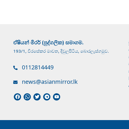
ඒෂියන් මිරර් (පුද්ගලික) සමාගම.
193/1, වීරසේකර මාවත, දිවුලපිටිය, බොරලැස්ගමුව.
0112814449
news@asianmirror.lk