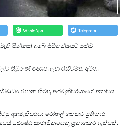
WhatsApp
Telegram
ගමැති ෂින්සෝ අබේ ජීවිතක්ෂයට පත්ව
්ලවී තිබුණේ දේශපාලන රැස්වීමක් අමතා
ෙස් මාධ්‍ය ජපාන හිටපු අගමැතිවරයාගේ අභාවය
හිටපු අගමැතිවරයා රෝහල් ගතකර ප්‍රතිකාර
්ෂයේ ජ්‍යෙෂ්ඨ සාමාජිකයෙකු ප්‍රකාශකර ඇත්තේ.