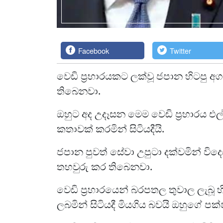
Facebook
Twitter
වෙඩි ප්‍රහාරයකට ලක්වූ ජපාන හිටපු අ
තිබෙනවා.
ඔහුට අද උදෑසන මෙම වෙඩි ප්‍රහාරය එල
කතාවක් කරමින් සිටියදීයි.
ජපාන පුවත් සේවා උපුටා දක්වමින් විද
තහවුරු කර තිබෙනවා.
වෙඩි ප්‍රහාරයෙන් බරපතල තුවාල ලැබූ 
ලබමින් සිටියදී මියගිය බවයි ඔහුගේ පක