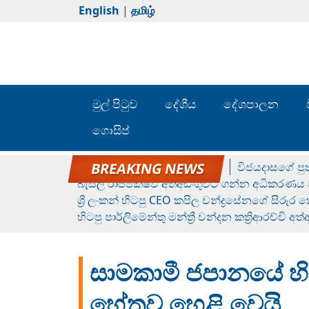
English
|
தமிழ்
මුල් පිටුව
දේශීය
දේශපාලන
ගොසිප්
රන් ගෙනා රුමේෂ්ගේ හෙල්ලය
විජයදාසගේ පුත
බැසිල් රාජපක්ෂව අත්අඩංගුවට ගන්න අධිකරණය ව
ශ්‍රී ලංකන් හිටපු CEO කපිල චන්ද්‍රසේනගේ සිරුර
හිටපු පාර්ලිමේන්තු මන්ත්‍රී චන්දන කත්‍රිආරච්චි අත
සාමකාමී ජපානයේ හිට
හේතුව හෙළි වෙයි