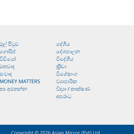
මුල් පිටුව
දේශීය
ගොසිප්
දේශපාලන
වීඩියෝ
විදේශීය
මතවාද
ක්‍රීඩා
සංවාද
විශේෂාංග
MONEY MATTERS
ව්‍යාපාරික
අප අමතන්න
විද්‍යා / තාක්ෂණ
අපරාධ
Copyright © 2026
Asian Mirror (Pvt) Ltd