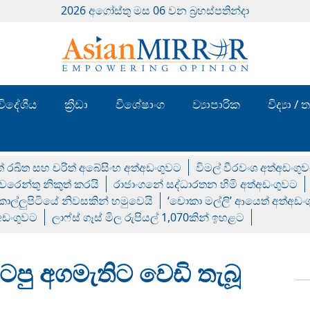
2026 අගෝස්‍තු මස 06 වන බ්‍රහස්පතින්දා
විදේශීය
ක්‍රීඩා
විශේෂාංග
ව්‍යාපාරික
විද්‍යා 
් රඛිත සහ චරිත් අබේසිංහ අත්අඩංගුවට
විමල් වීරවංශ අත්අඩංගු
රෙන්තු නිකුත් කරයි
රාජාංගනේ සද්ධාරතන හිමි අත්අඩංගුවට
 කොල්ලුපිටියේ නිවසකින් හමුවෙයි
‘චොකා මල්ලි’ ආයෙත් අත්අඩං
්අඩංගුවට
ලාෆ්ස් ගෑස් මිල රුපියල් 1,070කින් ඉහළට
පු අගමැතිට වෙඩි තැබූ