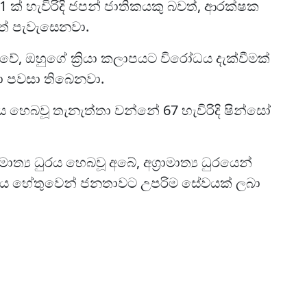
 ක් හැවිරිදි ජපන් ජාතිකයකු බවත්, ආරක්ෂක
වත් පැවැසෙනවා.
බුවේ, ඔහුගේ ක්‍රියා කලාපයට විරෝධය දැක්වීමක්
ා පවසා තිබෙනවා.
රය හෙබවූ තැනැත්තා වන්නේ 67 හැවිරිදි ෂින්සෝ
ාත්‍ය ධුරය හෙබවූ අබේ, අග්‍රාමාත්‍ය ධුරයෙන්
ත්වය හේතුවෙන් ජනතාවට උපරිම සේවයක් ලබා