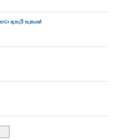
සඟවා ඇතැයි සැකයක්