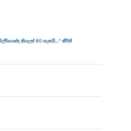
ල්පියෙක්ද කියලත් මට සැකයි…” කීර්ති