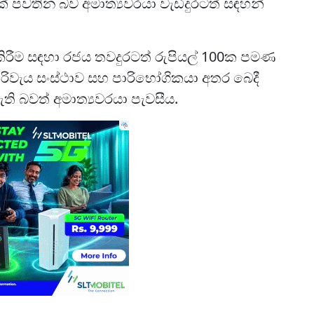
 පවතින බව අමාත්‍යවරයා වැඩිදුරටත් සඳහන්
රීම සඳහා රජය තවදුරටත් රුපියල් 100ක පමණ
පිරිවැය සංස්ථාව සහ පාරිභෝගිකයා අතර බෙදී
ි බවත් අමාත්‍යවරයා පැවසීය.