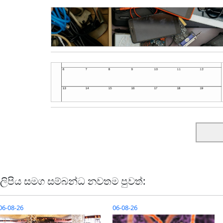
ලිපිය සමග සම්බන්ධ නවතම පුවත්:
06-08-26
06-08-26