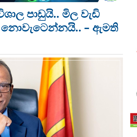
ශාල පාඩුයි.. මිල වැඩි
නොවැටෙන්නයි.. – ඇමති