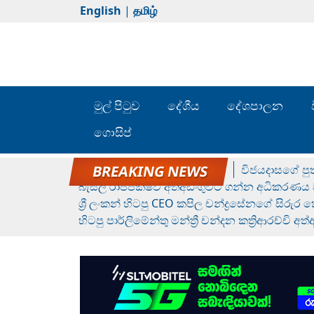
English
|
தமிழ்
මුල් පිටුව
දේශීය
දේශපාලන
ගොසිප්
රන් ගෙනා රුමේෂ්ගේ හෙල්ලය
විජයදාසගේ පුත
බැසිල් රාජපක්ෂව අත්අඩංගුවට ගන්න අධිකරණය ව
ශ්‍රී ලංකන් හිටපු CEO කපිල චන්ද්‍රසේනගේ සිරුර
හිටපු පාර්ලිමේන්තු මන්ත්‍රී චන්දන කත්‍රිආරච්චි අත