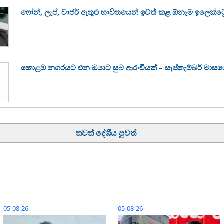
ෆෝන්, ලැප්, චාජර් ඇතුළු භාවිතයෙන් ඉවත් කළ ඕනෑම ඉලෙක්ට
කොළඹ නගරයට එන ඔයාට සුබ ආරංචියක් – සැප්තැම්බර් මාසයේ ස
තවත් දේශීය පුවත්
05-08-26
05-08-26