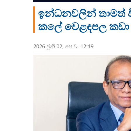
ඉන්ධනවලින් තාමත් වි
කලේ වෙළඳපල කඩා 
2026 ජූනි 02, පෙ.ව. 12:19