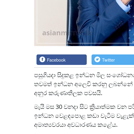
Facebook
Twitter
පසුගියදා සිදුකළ ඉන්ධන මිල සංශෝධනය
තවමත් ඉන්ධන අලෙවි කරනු ලබන්නේ විශ
අනුර කරුණාතිලක පවසයි.
මැයි මස 30 වනදා සිට ක්‍රියාත්මක වන 
ඉන්ධන වෙළඳපොළ කඩා වැටීම වැළැක්
අමාත්‍යවරයා අවධාරණය කළේය.