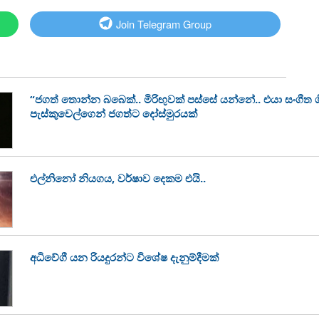
Join Telegram Group
“ජගත් තොන්න බබෙක්.. මිරිඟුවක් පස්සේ යන්නේ.. එයා සංගීත ශි
පැස්කුවෙල්ගෙන් ජගත්ට දෝස්මුරයක්
එල්නිනෝ නියගය, වර්ෂාව දෙකම එයි..
අධිවේගී යන රියදුරන්ට විශේෂ දැනුම්දීමක්