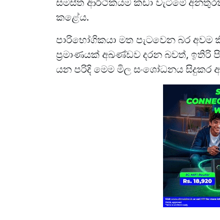
සමස්ත ආර්ථිකයම කඩා වැටීමේ අනතුරක්
කළේය.
පාරිභෝගිකයා මත පැටවෙන බර අවම කි
ප්‍රමාණයක් අඛණ්ඩව දරන බවත්, ඉතිරි 
යන පරිදි මෙම මිල සංශෝධනය සිදුකර ඇත