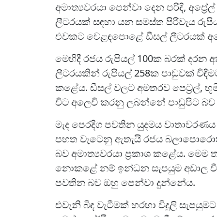
අමාත්‍යවරයා පෙන්වා දෙන පරිදි, අප්‍ර
ලීටරයක් සඳහා යන සමස්ත පිරිවැය රුප
එවකට වෙළඳපොළේ ඩීසල් ලීටරයක් අලෙ
මෙහිදී රජය රුපියල් 100ක බරක් දරන අ
ලීටරයකින් රුපියල් 258ක පාඩුවක් විඳ
කළේය. ඩීසල් වලට අමතරව පෙට්‍රල්, භූ
විට අලෙවි කරනු ලබන්නේ පාඩුපිට බව 
මැද පෙරදිග පවතින යුදමය වාතාවර
පහත වැටෙනු ඇතැයි රජය බලාපොරොත්ත
බව අමාත්‍යවරයා ප්‍රකාශ කළේය. මෙම 
නොකළේ නම් ඉන්ධන සැපයුම අඩාල ව
පවතින බව ඔහු පෙන්වා දුන්නේය.
එවැනි බිඳ වැටීමක් හරහා විදුලි සැපයු