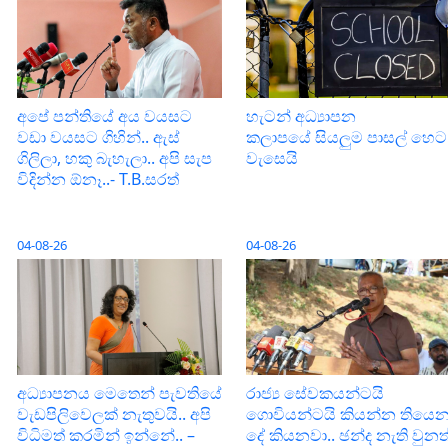
අපේ පන්තියේ අය වයසට
හැටන් අධ්‍යාපන
වඩා වයසට ගිහින්.. ඇස්
කලාපයේ සියලුම පාසල් හෙට
ගිලිලා, හකු බැහැලා.. අපි සැප
වැසෙයි
විදින්න ඕනෑ..- T.B.සරත්
04-08-26
04-08-26
අධ්‍යාපනය මෙතෙන් පැවතියේ
රාජ්‍ය සේවකයන්ටයි
වැඩපිලිවෙලක් නැතුවයි.. අපි
ගොවියන්ටයි කියන්න තියෙ
විධිමත් කරමින් ඉන්නේ.. –
දේ කියනවා.. ඡන්ද නැති වුනත