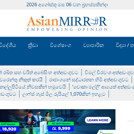
2026 අගෝස්‍තු මස 06 වන බ්‍රහස්පතින්දා
විදේශීය
ක්‍රීඩා
විශේෂාංග
ව්‍යාපාරික
විද්‍යා 
් රඛිත සහ චරිත් අබේසිංහ අත්අඩංගුවට
විමල් වීරවංශ අත්අඩංගු
රෙන්තු නිකුත් කරයි
රාජාංගනේ සද්ධාරතන හිමි අත්අඩංගුවට
 කොල්ලුපිටියේ නිවසකින් හමුවෙයි
‘චොකා මල්ලි’ ආයෙත් අත්අඩං
්අඩංගුවට
ලාෆ්ස් ගෑස් මිල රුපියල් 1,070කින් ඉහළට