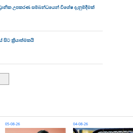
්‍රොනික උපකරණ සම්බන්ධයෙන් විශේෂ දැනුම්දීමක්
ිට ක්‍රියාත්මකයි
05-08-26
04-08-26