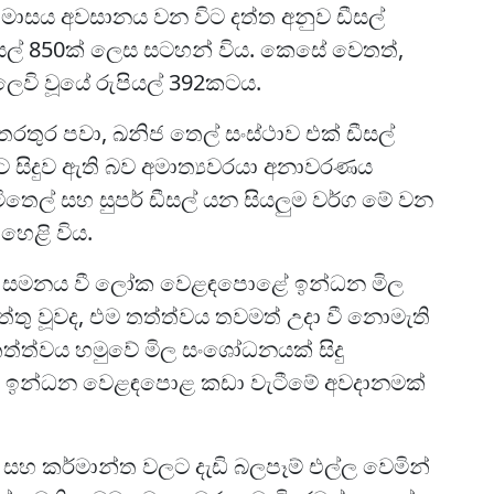
ේල් මාසය අවසානය වන විට දත්ත අනුව ඩීසල්
ියල් 850ක් ලෙස සටහන් විය. කෙසේ වෙතත්,
වි වූයේ රුපියල් 392කටය.
තරතුර පවා, ඛනිජ තෙල් සංස්ථාව එක් ඩීසල්
ීමට සිදුව ඇති බව අමාත්‍යවරයා අනාවරණය
මිතෙල් සහ සුපර් ඩීසල් යන සියලුම වර්ග මේ වන
හෙළි විය.
ණය සමනය වී ලෝක වෙළඳපොළේ ඉන්ධන මිල
ු වූවද, එම තත්ත්වය තවමත් උදා වී නොමැති
තත්ත්වය හමුවේ මිල සංශෝධනයක් සිදු
ී ඉන්ධන වෙළඳපොළ කඩා වැටීමේ අවදානමක්
මට සහ කර්මාන්ත වලට දැඩි බලපෑම් එල්ල වෙමින්