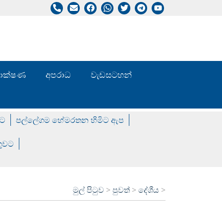
/ තාක්ෂණ
අපරාධ
වැඩසටහන්
වට
පල්ලේගම හේමරතන හිමිට ඇප
ගුවට
මුල් පිටුව
>
පුවත්
>
දේශීය
>