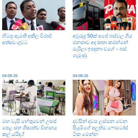
හිටපු ඇමති අකිල විරාජ්
අවුරුදු 50ක් අපේ බස්වල ගිය
අත්අඩංගුවට
ජනතාව අද කතා කරන්නේ
මැරිලා ඉපදුනා වගේ – බස්
ගැමුණු
04-08-26
04-08-26
මහ වැසි හේතුවෙන් උසස්
දවසින් දවස ලස්සන වෙන
පෙළ සහ ශිෂ්‍යත්ව විභාගය
පියුමිගේ අලුත්ම ෆොටෝස්
කල් යයිද.?
ටික මෙන්න