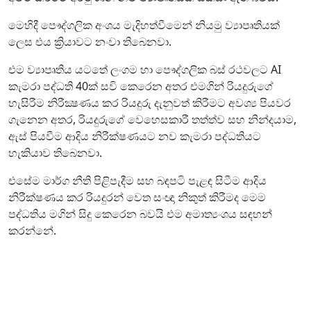
මෙහිදී පෞද්ගලික අංශය මැදිහත්වීමෙන් නියමු ව්‍යාපෘතියක්
ලෙස එය ක්‍රියාවට නංවා තිබෙනවා.
එම ව්‍යාපෘතිය යටතේ ලංගම හා පෞද්ගලික බස් රථවලට AI
කැමරා පද්ධති 40ක් සවි කෙරෙන අතර එමගින් රියදුරුගේ
හැසිරීම නිරීක්‍ෂණය කර රියදුරු දැනුවත් කිරීමට අවශ්‍ය පියවර
ගැනෙන අතර, රියදුරුගේ වෙහෙසකාරී තත්ත්ව සහ නින්දයාම,
ඇස් පියවීම ආදිය නිරීක්ෂණයට නව කැමරා පද්ධතියට
හැකියාව තිබෙනවා.
එසේම මාර්ග නීති පිළිපැදීම සහ බඳපටි පැළඳ සිටීම ආදිය
නිරීක්ෂණය කර රියදුරන් වෙත සංඥා නිකුත් කිරීමද මෙම
පද්ධතිය මගින් සිදු කෙරෙන බවයි එම අමාත්‍යංශය සඳහන්
කරන්නේ.