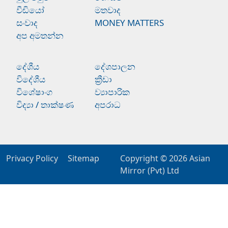
වීඩියෝ
මතවාද
සංවාද
MONEY MATTERS
අප අමතන්න
දේශීය
දේශපාලන
විදේශීය
ක්‍රීඩා
විශේෂාංග
ව්‍යාපාරික
විද්‍යා / තාක්ෂණ
අපරාධ
Privacy Policy
Sitemap
Copyright © 2026
Asian
Mirror (Pvt) Ltd