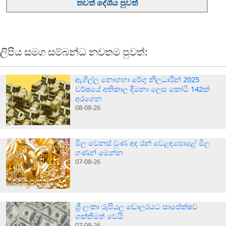
තවත් දේශීය පුවත්
ලිපිය සමග සම්බන්ධ නවතම පුවත්:
ඇගිල්ල නොගහා රේගු නිලධාරින් 2025
වර්ෂයේ අතිකාල දීමනා ලෙස කෝටි 142ක්
අරගෙන
08-08-26
මිල වෙනස් වුණ අද රන් වෙළඳපොළේ මිල
ගණන් මෙන්න
07-08-26
ශ්‍රී ලංකා රුපියල ඩොලරයට සාපේක්ෂව
ශක්තිමත් වෙයි
07-08-26