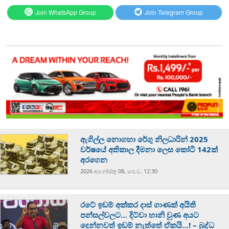
Join WhatsApp Group
Join Telegram Group
ඇගිල්ල නොගහා රේගු නිලධාරින් 2025
වර්ෂයේ අතිකාල දීමනා ලෙස කෝටි 142ක්
අරගෙන
2026 අගෝස්‍තු 08, පෙ.ව. 12:30
රටේ ඉඩම් අක්කර දාස් ගාණක් අයිති
පන්සල්වලට… දිට්වා හානි වුණ අයට
දෙන්නවත් ඉඩම් නැත්තේ ඒකයි…! – බුද්ධ