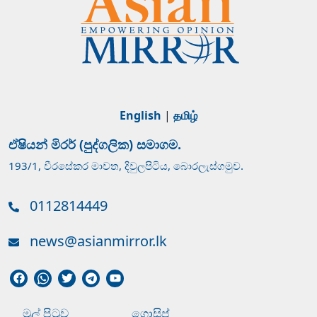
English
|
தமிழ்
ඒෂියන් මිරර් (පුද්ගලික) සමාගම.
193/1, වීරසේකර මාවත, දිවුලපිටිය, බොරලැස්ගමුව.
0112814449
news@asianmirror.lk
මුල් පිටුව
ගොසිප්