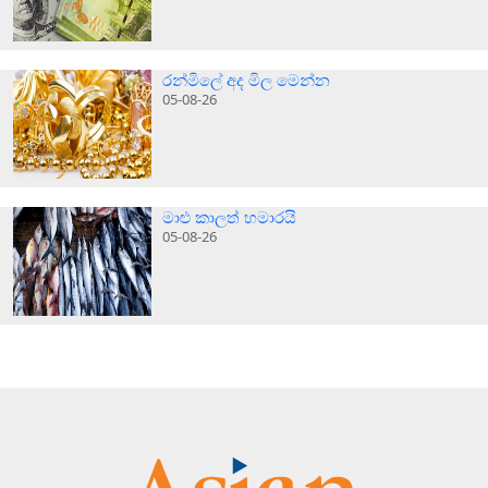
රන්මිලේ අද මිල මෙන්න
05-08-26
මාළු කාලත් හමාරයි
05-08-26