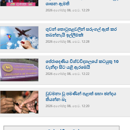
ශාසන ඇමති
2026 අගෝස්‍තු 08, පෙ.ව. 12:29
ගුවන් තොටුපළවලින් සරුංගල් ඈත් කර
තබන්නැයි ඉල්ලීමක්!
2026 අගෝස්‍තු 08, පෙ.ව. 12:28
පේරාදෙණිය විශ්වවිද්‍යාලයේ කටයුතු 10
වැනිදා සිට යළි ඇරඹෙයි
2026 අගෝස්‍තු 08, පෙ.ව. 12:22
වුවමනා වූ පමණින් පළාත් සභා ඡන්දය
තියන්න බෑ
2026 අගෝස්‍තු 08, පෙ.ව. 12:20