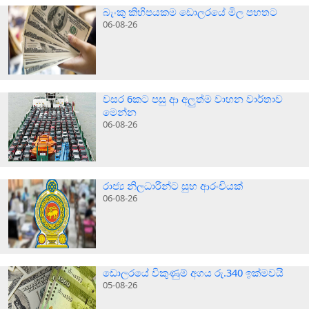
බැංකු කිහිපයකම ඩොලරයේ මිල පහතට
06-08-26
වසර 6කට පසු ආ අලුත්ම වාහන වාර්තාව
මෙන්න
06-08-26
රාජ්‍ය නිලධාරීන්ට සුභ ආරංචියක්
06-08-26
ඩොලරයේ විකුණුම් අගය රු.340 ඉක්මවයි
05-08-26