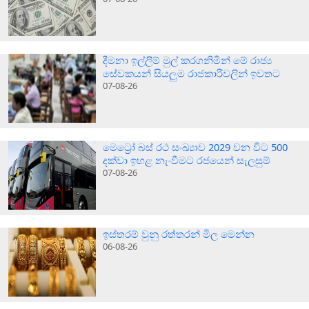
දීමනා ඉල්ලීම් මුල් කරගනිමින් මේ රාජ්‍ය
සේවකයන් සියලුම රාජකාරිවලින් ඉවතට
07-08-26
මෙට්‍රෝ බස් රථ සංඛ්‍යාව 2029 වන විට 500
දක්වා ඉහළ නැංවීමට රජයෙන් සැලසුම්
07-08-26
ඉස්තරම් වුනු රත්තරන් මිල මෙන්න
06-08-26