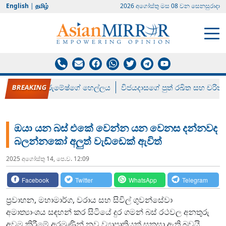
English
|
தமிழ்
2026 අගෝස්‍තු මස 08 වන සෙනසුරාදා
රන් ගෙනා රුමේෂ්ගේ හෙල්ලය
විජයදාසගේ පුත් රඛිත සහ චරිත්
ඔයා යන බස් එකේ වෙන්න යන වෙනස දන්නවද
බලන්නකෝ අලුත් වැඩ්ඩෙක් ඇවිත්
2025 අගෝස්‍තු 14, පෙ.ව. 12:09
Facebook
Twitter
WhatsApp
Telegram
ප්‍රවාහන, මහාමාර්ග, වරාය සහ සිවිල් ගුවන්සේවා
අමාත්‍යාංශය සඳහන් කර සිටියේ දුර ගමන් බස් රථවල අනතුරු
අවම කිරීමේ අරමුණින් නව ව්‍යාපෘතියක් සකසා ඇති බවයි.