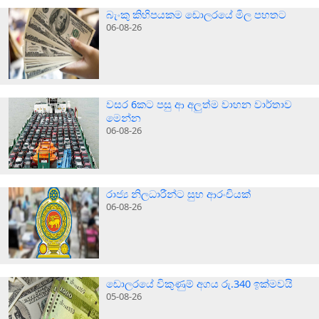
බැංකු කිහිපයකම ඩොලරයේ මිල පහතට
06-08-26
වසර 6කට පසු ආ අලුත්ම වාහන වාර්තාව
මෙන්න
06-08-26
රාජ්‍ය නිලධාරීන්ට සුභ ආරංචියක්
06-08-26
ඩොලරයේ විකුණුම් අගය රු.340 ඉක්මවයි
05-08-26