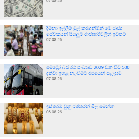
07-08-26
දීමනා ඉල්ලීම් මුල් කරගනිමින් මේ රාජ්‍ය
සේවකයන් සියලුම රාජකාරිවලින් ඉවතට
07-08-26
මෙට්‍රෝ බස් රථ සංඛ්‍යාව 2029 වන විට 500
දක්වා ඉහළ නැංවීමට රජයෙන් සැලසුම්
07-08-26
ඉස්තරම් වුනු රත්තරන් මිල මෙන්න
06-08-26