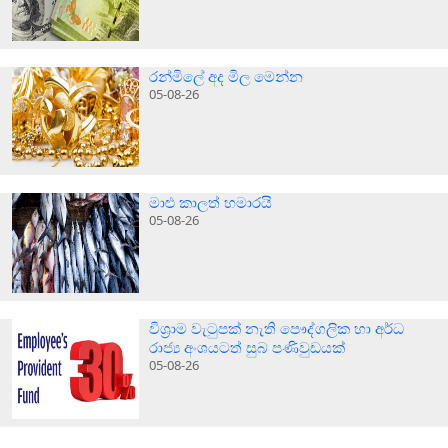
රන්මිලේ අද මිල මෙන්න
05-08-26
මාළු කාලත් හමාරයි
05-08-26
විශ්‍රාම වැටුපක් නැති පෞද්ගලික හා අර්ධ
රාජ්‍ය අංශයටත් සුබ පණිවුඩයක්
05-08-26