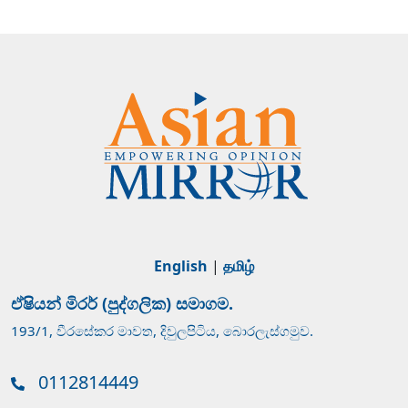
English
|
தமிழ்
ඒෂියන් මිරර් (පුද්ගලික) සමාගම.
193/1, වීරසේකර මාවත, දිවුලපිටිය, බොරලැස්ගමුව.
0112814449