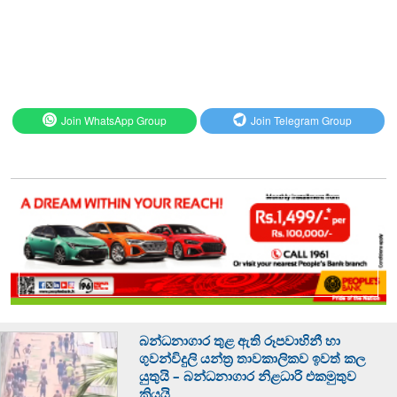
Join WhatsApp Group
Join Telegram Group
බන්ධනාගාර තුළ ඇති රූපවාහිනී හා
ගුවන්විදුලි යන්ත්‍ර තාවකාලිකව ඉවත් කල
යුතුයි – බන්ධනාගාර නිළධාරි එකමුතුව
කියයි