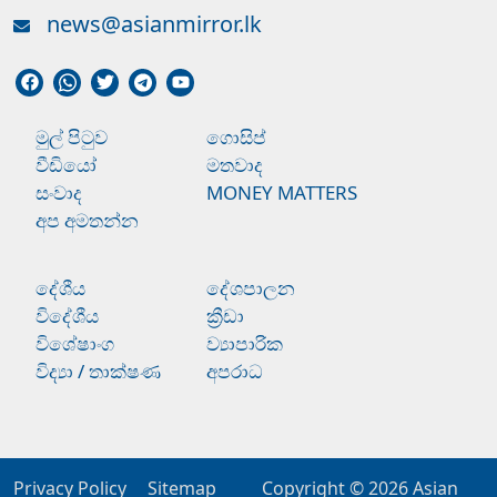
news@asianmirror.lk
මුල් පිටුව
ගොසිප්
වීඩියෝ
මතවාද
සංවාද
MONEY MATTERS
අප අමතන්න
දේශීය
දේශපාලන
විදේශීය
ක්‍රීඩා
විශේෂාංග
ව්‍යාපාරික
විද්‍යා / තාක්ෂණ
අපරාධ
Privacy Policy
Sitemap
Copyright © 2026
Asian