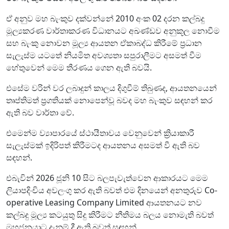
ඒ අනුව මහ බැංකුව දක්වන්නේ 2010 අංක 02 දරන කල්බදු
මූල්‍යකරණ වාර්තාකරණ විධානයට අඛණ්ඩව අනුකූල නොවීම
සහ බැංකු නොවන මූල්‍ය ආයතන ඒකාබද්ධ කිරීමේ ප්‍රධාන
සැලැස්ම යටතේ නියමිත අවශ්‍යතා සපුරාලීමට අසමත් වීම
හේතුවෙන් මෙම තීරණය ගෙන ඇති බවයි.
එසේම වරින් වර ලබාදුන් කාලය දිගුවීම් තිබුණද, ආයතනයෙන්
තෘප්තිමත් ප්‍රගතියක් නොපෙන්වූ බවද මහ බැංකුව සඳහන් කර
ඇති බව වාර්තා වේ.
එමෙන්ම ව්‍යාපාරයේ ස්ථායීතාවය වෙනුවෙන් ක්‍රියාකාරී
සැලැස්මක් ඉදිරිපත් කිරීමටද ආයතනය අසමත් වී ඇති බව
සඳහන්.
එබැවින් 2026 ජූනි 10 සිට බලපැවැත්වෙන ආකාරයට මෙම
ලියාපදිංචිය අවලංගු කර ඇති බවත් එම දිනයෙන් අනතුරුව Co-
operative Leasing Company Limited ආයතනයට නව
කල්බදු මූල්‍ය කටයුතු සිදු කිරීමට නීතිමය බලය නොමැති බවත්
මහජනයාට දැනුම් දී ඇති බවත් සඳහන්.