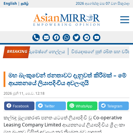
English
|
தமிழ்
2026 අගෝස්‍තු මස 07 වන සිකුරාදා
රන් ගෙනා රුමේෂ්ගේ හෙල්ලය
විජයදාසගේ පුත් රඛිත සහ චරිත්
මහ බැංකුවෙන් ජනතාවට දැනුවත් කිරීමක් – මේ
ආයතනයේ ලියාපදිංචිය අවලංගුයි
2026 ජූනි 11, පෙ.ව. 12:18
Facebook
Twitter
WhatsApp
Telegram
කල්බදු මූල්‍යකරණ පනත යටතේ ලියාපදිංචි වූ Co-operative
Leasing Company Limited ආයතනයේ ලියාපදිංචිය ශ්‍රී ලංකා
මහ බැංකුව විසින් අවලංගු කර තිබෙන බව සඳහන්.