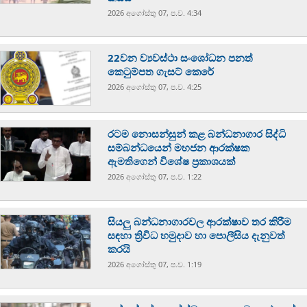
2026 අගෝස්‍තු 07, ප.ව. 4:34
22වන ව්‍යවස්ථා සංශෝධන පනත්
කෙටුම්පත ගැසට් කෙරේ
2026 අගෝස්‍තු 07, ප.ව. 4:25
රටම නොසන්සුන් කළ බන්ධනාගාර සිද්ධි
සම්බන්ධයෙන් මහජන ආරක්ෂක
ඇමතිගෙන් විශේෂ ප්‍රකාශයක්
2026 අගෝස්‍තු 07, ප.ව. 1:22
සියලු බන්ධනාගාරවල ආරක්ෂාව තර කිරීම
සඳහා ත්‍රිවිධ හමුදාව හා පොලීසිය දැනුවත්
කරයි
2026 අගෝස්‍තු 07, ප.ව. 1:19