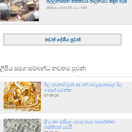
පල්ලන්සේන තත්ත්වය පාලනයට කඳුළු ගෑස්
2026 අගෝස්‍තු 07, ප.ව. 1:04
තවත් දේශීය පුවත්
ලිපිය සමග සම්බන්ධ නවතම පුවත්:
මිල වෙනස් වුණ අද රන් වෙළඳපොළේ මිල
ගණන් මෙන්න
07-08-26
ශ්‍රී ලංකා රුපියල ඩොලරයට සාපේක්ෂව
ශක්තිමත් වෙයි