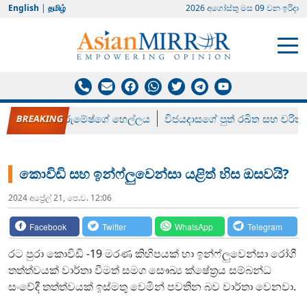
English
|
தமிழ்
2026 අගෝස්‍තු මස 09 වන ඉරිදා
රන් ගෙනා රුමේෂ්ගේ හෙල්ලය
විජයදාසගේ පුත් රඛිත සහ චරිත්
කොවිඩි සහ ඉන්ෆ්ලුවෙන්සා යළිත් හිස ඔසවයි?
2024 අප්‍රේල් 21, පෙ.ව. 12:06
Facebook
Twitter
WhatsApp
Telegram
රට පුරා කොවිඩි -19 මරණ කිහිපයක් හා ඉන්ෆ්ලුවෙන්සා රෝගී
තත්ත්වයක් වාර්තා වීමත් සමග සෞඛ්‍ය ක්ෂේත්‍රය සම්බන්ධ
සංවේදී තත්ත්වයක් ඉස්මතු වෙමින් පවතින බව වාර්තා වෙනවා.