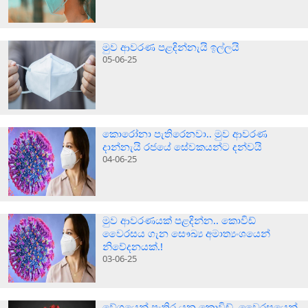
මුව ආවරණ පළදින්නැයි ඉල්ලයි
05-06-25
කොරෝනා පැතිරෙනවා.. මුව ආවරණ
දාන්නැයි රජයේ සේවකයන්ට දන්වයි
04-06-25
මුව ආවරණයක් පළදින්න.. කොවිඩ්
වෛරසය ගැන සෞඛ්‍ය අමාත්‍යංශයෙන්
නිවේදනයක්.!
03-06-25
වේගයෙන් පැතිර යන කොවිඩ්..වෛරසයෙන්