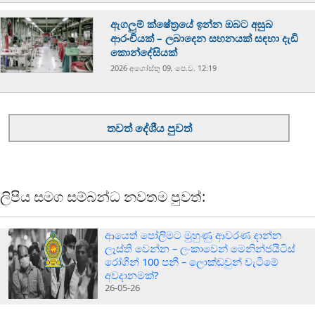
ඇගලුම් ක්ෂේත්‍රයේ ඉන්න ඔබට අසුබ
ආරංචියක් – ලබාදෙන සහනයක් සඳහා දැඩි
කොන්දේසියක්
2026 අගෝස්‍තු 09, පෙ.ව. 12:19
තවත් දේශීය පුවත්
ලිපිය සමග සම්බන්ධ නවතම පුවත්:
ආයෙත් පෝලිමට මුහුණු ආවරණ දාන්න
ලෑස්ති වෙන්න – ලංකාවෙන් මෙනින්ජයිටිස්
රෝගීන් 100 පනී – ලොක්ඩවුන් වැටීමේ
අවදානමක්?
26-05-26