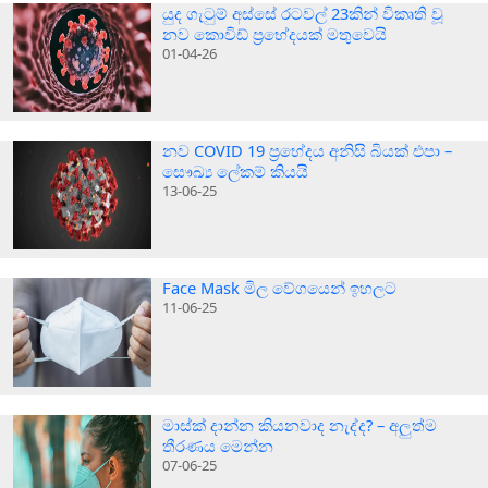
යුද ගැටුම් අස්සේ රටවල් 23කින් විකෘති වූ
නව කොවිඩ් ප්‍රභේදයක් මතුවෙයි
01-04-26
නව COVID 19 ප්‍රභේදය අනිසි බියක් එපා –
සෞඛ්‍ය ලේකම් කියයි
13-06-25
Face Mask මිල වේගයෙන් ඉහලට
11-06-25
මාස්ක් දාන්න කියනවාද නැද්ද? – අලුත්ම
තීරණය මෙන්න
07-06-25