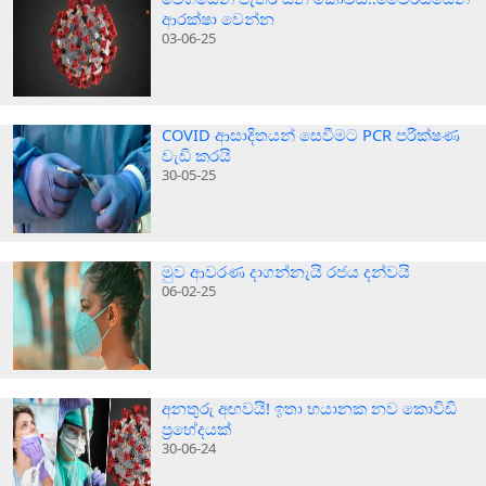
ආරක්ෂා වෙන්න
03-06-25
COVID ආසාදිතයන් සෙවීමට PCR පරීක්ෂණ
වැඩි කරයි
30-05-25
මුව ආවරණ දාගන්නැයි රජය දන්වයි
06-02-25
අනතුරු අඟවයි! ඉතා භයානක නව කොවිඩි
ප්‍රභේදයක්
30-06-24