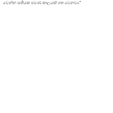
වෙන්න සතියක පමණ කාලයක් ගත වෙනවා.”