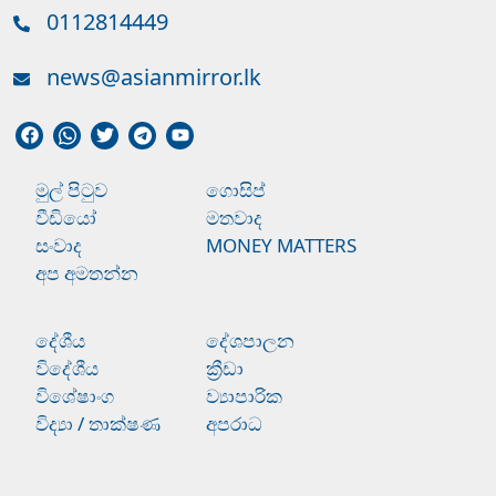
0112814449
news@asianmirror.lk
මුල් පිටුව
ගොසිප්
වීඩියෝ
මතවාද
සංවාද
MONEY MATTERS
අප අමතන්න
දේශීය
දේශපාලන
විදේශීය
ක්‍රීඩා
විශේෂාංග
ව්‍යාපාරික
විද්‍යා / තාක්ෂණ
අපරාධ