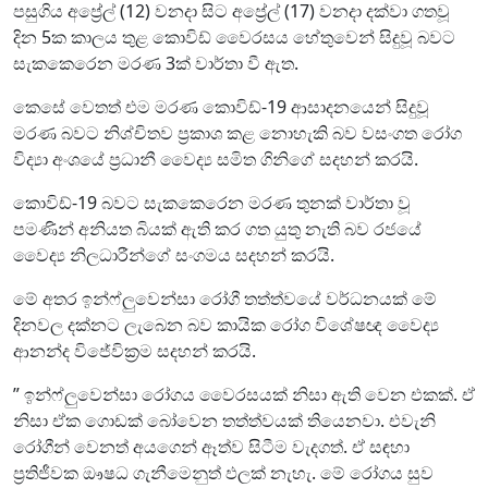
පසුගිය අප්‍රේල් (12) වනදා සිට අප්‍රේල් (17) වනදා දක්වා ගතවූ
දින 5ක කාලය තුළ කොවිඩ් වෛරසය හේතුවෙන් සිදුවූ බවට
සැකකෙරෙන මරණ 3ක් වාර්තා වී ඇත.
කෙසේ වෙතත් එම මරණ කොවිඩ්-19 ආසාදනයෙන් සිදුවූ
මරණ බවට නිශ්චිතව ප්‍රකාශ කළ නොහැකි බව වසංගත රෝග
විද්‍යා අංශයේ ප්‍රධානී වෛද්‍ය සමිත ගිනිගේ සදහන් කරයි.
කොවිඩ්-19 බවට සැකකෙරෙන මරණ තුනක් වාර්තා වූ
පමණින් අනියත බියක් ඇති කර ගත යුතු නැති බව රජයේ
වෛද්‍ය නිලධාරීන්ගේ සංගමය සදහන් කරයි.
මේ අතර ඉන්ෆ්ලුවෙන්සා රෝගී තත්ත්වයේ වර්ධනයක් මේ
දිනවල දක්නට ලැබෙන බව කායික රෝග විශේෂඥ වෛද්‍ය
ආනන්ද විජේවික්‍රම සදහන් කරයි.
” ඉන්ෆ්ලුවෙන්සා රෝගය වෛරසයක් නිසා ඇති වෙන එකක්. ඒ
නිසා ඒක ගොඩක් බෝවෙන තත්ත්වයක් තියෙනවා. එවැනි
රෝගීන් වෙනත් අයගෙන් ඈත්ව සිටීම වැදගත්. ඒ සඳහා
ප්‍රතිජීවක ඖෂධ ගැනීමෙනුත් ඵලක් නැහැ. මේ රෝගය සුව