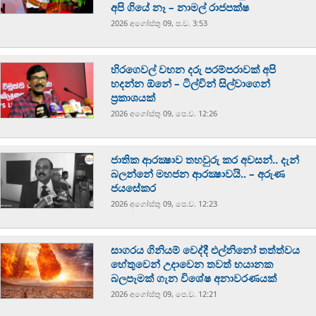
අපි ගියේ නෑ – නාමල් රාජපක්ෂ
2026 අගෝස්‍තු 09, ප.ව. 3:53
හිරගෙවල් වහන දරු පරම්පරාවක් අපි
හදන්න ඕනේ – ටිල්වින් සිල්වාගෙන්
ප්‍රකාශයක්
2026 අගෝස්‍තු 09, පෙ.ව. 12:26
ජාතික ආරක්‍ෂාව තහවුරු කර අවසන්.. දැන්
බලන්නේ මහජන ආරක්‍ෂාවයි.. – අරුණ
ජයසේකර
2026 අගෝස්‍තු 09, පෙ.ව. 12:23
සාගරය ගිනියම් වෙද්දී එල්නිනෝ තත්ත්වය
හේතුවෙන් උදාවෙන තවත් භයානක
බලපෑමක් ගැන විශේෂ අනාවරණයක්
2026 අගෝස්‍තු 09, පෙ.ව. 12:21