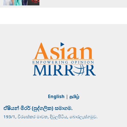
English
|
தமிழ்
ඒෂියන් මිරර් (පුද්ගලික) සමාගම.
193/1, වීරසේකර මාවත, දිවුලපිටිය, බොරලැස්ගමුව.