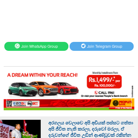
Join WhatsApp Group
Join Telegram Group
අරගලය වෙලාවෙ අපි අඩියක් පස්සට ගත්තා
අපි ජීවිත නැති කරලා, දරුවෝ මරලා, ඒ
දරුවන්ගේ ජීවිත උඩින් ආණ්ඩුවක් රකින්න