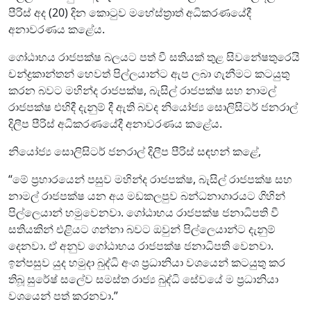
පීරිස් අද (20) දින කොටුව මහේස්ත්‍රාත් අධිකරණයේදී
අනාවරණය කළේය.
ගෝඨාභය රාජපක්ෂ බලයට පත් වී සතියක් තුළ සිවනේෂතුරෙයි
චන්ද්‍රකාන්තන් හෙවත් පිල්ලයාන්ට ඇප ලබා ගැනීමට කටයුතු
කරන බවට මහින්ද රාජපක්ෂ, බැසිල් රාජපක්ෂ සහ නාමල්
රාජපක්ෂ එහිදී දැනුම් දී ඇති බවද නියෝජ්‍ය සොලිසිටර් ජනරාල්
දිලීප පීරිස් අධිකරණයේදී අනාවරණය කළේය.
නියෝජ්‍ය සොලිසිටර් ජනරාල් දිලීප පීරිස් සඳහන් කළේ,
“මේ ප්‍රහාරයෙන් පසුව මහින්ද රාජපක්ෂ, බැසිල් රාජපක්ෂ සහ
නාමල් රාජපක්ෂ යන අය මඩකලපුව බන්ධනාගාරයට ගිහින්
පිල්ලෙයාන් හමුවෙනවා. ගෝඨාභය රාජපක්ෂ ජනාධිපති වී
සතියකින් එළියට ගන්නා බවට ඔවුන් පිල්ලෙයාන්ට දැනුම්
දෙනවා. ඒ අනුව ගෝඨාභය රාජපක්ෂ ජනාධිපති වෙනවා.
ඉන්පසුව යුද හමුදා බුද්ධි අංශ ප්‍රධානියා වශයෙන් කටයුතු කර
තිබූ සුරේෂ් සලේව සමස්ත රාජ්‍ය බුද්ධි සේවයේ ම ප්‍රධානියා
වශයෙන් පත් කරනවා.”