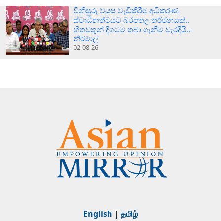
විනිසුරු වයස වැඩිකිරීම අධිකරණ
ස්වාධීනත්වයට බරපතල තර්ජනයක්..
හිතවතුන් දිගටම තබා ගැනීම වැරදියි..-
නිර්මාල්
02-08-26
English
|
தமிழ்