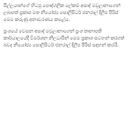
පිල්ලයාන්ගේ හිටපු පෞද්ගලික ලේකම් අසාද් මවුලානාගෙන්
ලබාගත් ප්‍රකාශ මත නියෝජ්‍ය සොලිසිටර් ජනරාල් දිලීප පීරිස්
මෙම කරුණු අනාවරණය කළේය.
ප්‍රංශයේ වෙසන අසාද් මවුලානාගෙන් ප්‍රංශ තානාපති
කාර්යාලයේදී විමර්ශන නිලධාරීන් මෙම ප්‍රකාශ සටහන් කරගත්
බවද නියෝජ්‍ය සොලිසිටර් ජනරාල් දිලීප පීරිස් සඳහන් කරයි.