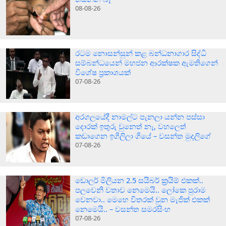
08-08-26
රටම නොසන්සුන් කළ බන්ධනාගාර සිද්ධි
සම්බන්ධයෙන් මහජන ආරක්ෂක ඇමතිගෙන්
විශේෂ ප්‍රකාශයක්
07-08-26
අරගලයේදී නාමල්ට පැනලා යන්න පස්ස‍ා
දොරක් ඉතුරු වුනෙත් නෑ, වහලෙත්
කඩාගෙන ඉගිලිලා ගියේ – වසන්ත මුදලිගේ
07-08-26
ඩොලර් මිලියන 2.5 සයිබර් ක‍්‍රයිම් එකක්..
පලවෙනි වතාව නෙමෙයි.. ලෝකෙ පුරාම
වෙනවා.. මෙහෙ විතරක් වුන මැජික් එකක්
නෙමෙයි.. – වසන්ත සමරසිංහ
07-08-26