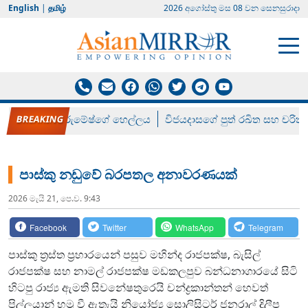
English
|
தமிழ்
2026 අගෝස්‍තු මස 08 වන සෙනසුරාදා
රන් ගෙනා රුමේෂ්ගේ හෙල්ලය
විජයදාසගේ පුත් රඛිත සහ චරිත්
පාස්කු නඩුවේ බරපතල අනාවරණයක්
2026 මැයි 21, පෙ.ව. 9:43
Facebook
Twitter
WhatsApp
Telegram
පාස්කු ත්‍රස්ත ප්‍රහාරයෙන් පසුව මහින්ද රාජපක්ෂ, බැසිල්
රාජපක්ෂ සහ නාමල් රාජපක්ෂ මඩකලපුව බන්ධනාගාරයේ සිටි
හිටපු රාජ්‍ය ඇමති සිවනේෂතුරෙයි චන්ද්‍රකාන්තන් හෙවත්
පිල්ලයාන් හමු වී ඇතැයි නියෝජ්‍ය සොලිසිටර් ජනරාල් දිලීප