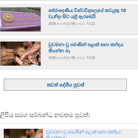
පේරාදෙණිය විශ්වවිද්‍යාලයේ කටයුතු 10
වැනිදා සිට යළි ඇරඹෙයි
2026 අගෝස්‍තු 08, පෙ.ව. 12:22
වුවමනා වූ පමණින් පළාත් සභා ඡන්දය
තියන්න බෑ
2026 අගෝස්‍තු 08, පෙ.ව. 12:20
තවත් දේශීය පුවත්
ලිපිය සමග සම්බන්ධ නවතම පුවත්:
වුවමනා වූ පමණින් පළාත් සභා ඡන්දය
තියන්න බෑ