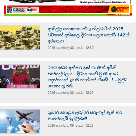
ඇගිල්ල නොගහා රේගු නිලධාරින් 2025
වර්ෂයේ අතිකාල දීමනා ලෙස කෝටි 142ක්
අරගෙන
2026 අගෝස්‍තු 08, පෙ.ව. 12:30
රටේ ඉඩම් අක්කර දාස් ගාණක් අයිති
පන්සල්වලට… දිට්වා හානි වුණ අයට
දෙන්නවත් ඉඩම් නැත්තේ ඒකයි…! – බුද්ධ
ශාසන ඇමති
2026 අගෝස්‍තු 08, පෙ.ව. 12:29
ගුවන් තොටුපළවලින් සරුංගල් ඈත් කර
තබන්නැයි ඉල්ලීමක්!
2026 අගෝස්‍තු 08, පෙ.ව. 12:28