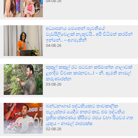
04-08-26
අධ්‍යාපනය මෙතෙන් පැවතියේ
වැඩපිලිවෙලක් නැතුවයි.. අපි විධිමත් කරමින්
ඉන්නේ.. – අගමැතිනි
04-08-26
කුකුල් කකුල් රට පටවන කර්මාන්ත ශාලාවක්
ළඟදිම විවෘත කරනවා…! – නි. ඇමති නාමල්
කරුණාරත්න
03-08-26
බන්ධනාගාර පද්ධතියකට තාවකාලික
පැලැස්තර යෙදීම නතර කර, එම පද්ධතිය
ප්‍රතිසංස්කරණය කිරීමට රජය වහා පියවර ගත
යුතුය – නාමල් රාජපක්ෂ
02-08-26