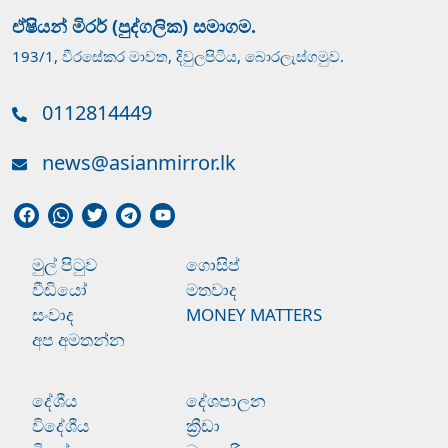
ඒෂියන් මිරර් (පුද්ගලික) සමාගම.
193/1, වීරසේකර මාවත, දිවුලපිටිය, බොරලැස්ගමුව.
0112814449
news@asianmirror.lk
මුල් පිටුව
ගොසිප්
වීඩියෝ
මතවාද
සංවාද
MONEY MATTERS
අප අමතන්න
දේශීය
දේශපාලන
විදේශීය
ක්‍රීඩා