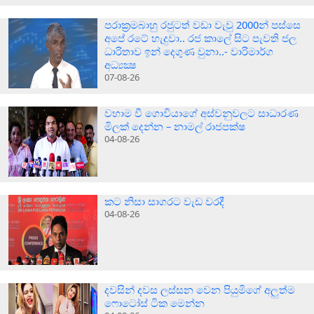
පරාක‍්‍රමබාහු රජුටත් වඩා වැවු 2000න් පස්සෙ
අපේ රටේ හැදුවා.. රජ කාලේ සිට පැවති ජල
ධාරිතාව ඉන් දෙගුණ වුනා..- වාරිමාර්ග
අධ්‍යක්‍ෂ
07-08-26
වහාම වී ගොවියාගේ අස්වනුවලට සාධාරණ
මිලක් දෙන්න – නාමල් රාජපක්ෂ
04-08-26
කට නිසා සාගරට වැඩ වරදී
04-08-26
දවසින් දවස ලස්සන වෙන පියුමිගේ අලුත්ම
ෆොටෝස් ටික මෙන්න