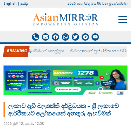
English
|
தமிழ்
2026 අගෝස්‍තු මස 06 වන බ්‍රහස්පතින්දා
රන් ගෙනා රුමේෂ්ගේ හෙල්ලය
විජයදාසගේ පුත් රඛිත සහ චරිත්
ලංකාව දැඩි බලශක්ති අර්බුධයක – ශ්‍රී ලංකාවේ
ආර්ථිකයට ලෝකයෙන් අනතුරු ඇඟවීමක්
2026 ජූනි 12, පෙ.ව. 12:03