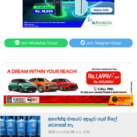
Join WhatsApp Group
Join Telegram Group
අගෝස්තු මාසයට අදාළව ගෑස් මිලේ
වෙනසක් නෑ
2026 අගෝස්‍තු 06, ප.ව. 5:32