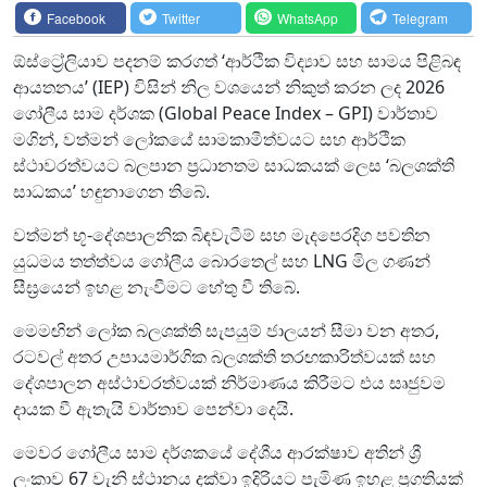
Facebook
Twitter
WhatsApp
Telegram
ඕස්ට්‍රේලියාව පදනම් කරගත් ‘ආර්ථික විද්‍යාව සහ සාමය පිළිබඳ
ආයතනය’ (IEP) විසින් නිල වශයෙන් නිකුත් කරන ලද 2026
ගෝලීය සාම දර්ශක (Global Peace Index – GPI) වාර්තාව
මගින්, වත්මන් ලෝකයේ සාමකාමීත්වයට සහ ආර්ථික
ස්ථාවරත්වයට බලපාන ප්‍රධානතම සාධකයක් ලෙස ‘බලශක්ති
සාධකය’ හඳුනාගෙන තිබේ.
වත්මන් භූ-දේශපාලනික බිඳවැටීම් සහ මැදපෙරදිග පවතින
යුධමය තත්ත්වය ගෝලීය බොරතෙල් සහ LNG මිල ගණන්
සීඝ්‍රයෙන් ඉහළ නැංවීමට හේතු වී තිබේ.
මෙමඟින් ලෝක බලශක්ති සැපයුම් ජාලයන් සීමා වන අතර,
රටවල් අතර උපායමාර්ගික බලශක්ති තරඟකාරිත්වයක් සහ
දේශපාලන අස්ථාවරත්වයක් නිර්මාණය කිරීමට එය සෘජුවම
දායක වී ඇතැයි වාර්තාව පෙන්වා දෙයි.
මෙවර ගෝලීය සාම දර්ශකයේ දේශීය ආරක්ෂාව අතින් ශ්‍රී
ලංකාව 67 වැනි ස්ථානය දක්වා ඉදිරියට පැමිණ ඉහළ ප්‍රගතියක්