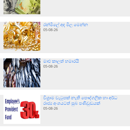
රන්මිලේ අද මිල මෙන්න
05-08-26
මාළු කාලත් හමාරයි
05-08-26
විශ්‍රාම වැටුපක් නැති පෞද්ගලික හා අර්ධ
රාජ්‍ය අංශයටත් සුබ පණිවුඩයක්
05-08-26