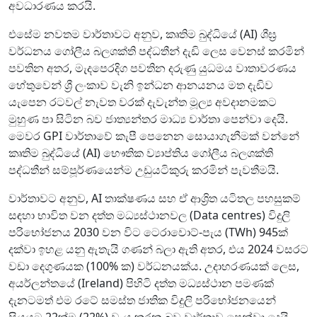
අවධාරණය කරයි.
එසේම නවතම වාර්තාවට අනුව, කෘතිම බුද්ධියේ (AI) ශීඝ්‍ර
වර්ධනය ගෝලීය බලශක්ති පද්ධතීන් දැඩි ලෙස වෙනස් කරමින්
පවතින අතර, මැදපෙරදිග පවතින දරුණු යුධමය වාතාවරණය
හේතුවෙන් ශ්‍රී ලංකාව වැනි ඉන්ධන ආනයනය මත දැඩිව
යැපෙන රටවල් නැවත වරක් දැවැන්ත මූල්‍ය අවදානමකට
මුහුණ පා සිටින බව ජාත්‍යන්තර මාධ්‍ය වාර්තා පෙන්වා දෙයි.
මෙවර GPI වාර්තාවේ කැපී පෙනෙන සොයාගැනීමක් වන්නේ
කෘතිම බුද්ධියේ (AI) භෞතික ව්‍යාප්තිය ගෝලීය බලශක්ති
පද්ධතීන් සම්පූර්ණයෙන්ම උඩුයටිකුරු කරමින් පැවතීමයි.
වාර්තාවට අනුව, AI තාක්ෂණය සහ ඒ ආශ්‍රිත යටිතල පහසුකම්
සඳහා භාවිත වන දත්ත මධ්‍යස්ථානවල (Data centres) විදුලි
පරිභෝජනය 2030 වන විට ටෙරාවොට්-පැය (TWh) 945ක්
දක්වා ඉහළ යනු ඇතැයි ගණන් බලා ඇති අතර, එය 2024 වසරට
වඩා දෙගුණයක (100% ක) වර්ධනයක්ය. උදාහරණයක් ලෙස,
අයර්ලන්තයේ (Ireland) පිහිටි දත්ත මධ්‍යස්ථාන පමණක්
දැනටමත් එම රටේ සමස්ත ජාතික විදුලි පරිභෝජනයෙන්
සියයට 22ක්ම (22%) වැය කරන බව වාර්තාව පෙන්වා දෙයි.