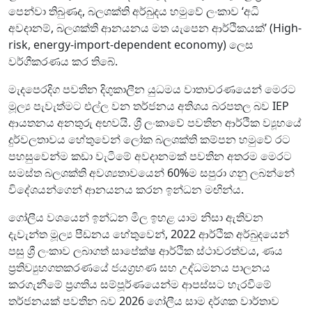
පෙන්වා තිබුණද, බලශක්ති අර්බුදය හමුවේ ලංකාව ‘අධි
අවදානම්, බලශක්ති ආනයනය මත යැපෙන ආර්ථිකයක්’ (High-
risk, energy-import-dependent economy) ලෙස
වර්ගීකරණය කර තිබේ.
මැදපෙරදිග පවතින දිගුකාලීන යුධමය වාතාවරණයෙන් මෙරට
මූල්‍ය පැවැත්මට එල්ල වන තර්ජනය අතිශය බරපතල බව IEP
ආයතනය අනතුරු අඟවයි. ශ්‍රී ලංකාවේ පවතින ආර්ථික ව්‍යූහයේ
දුර්වලතාවය හේතුවෙන් ලෝක බලශක්ති කම්පන හමුවේ රට
පහසුවෙන්ම කඩා වැටීමේ අවදානමක් පවතින අතරම මෙරට
සමස්ත බලශක්ති අවශ්‍යතාවයෙන් 60%ම සපුරා ගනු ලබන්නේ
විදේශයන්ගෙන් ආනයනය කරන ඉන්ධන මඟින්ය.
ගෝලීය වශයෙන් ඉන්ධන මිල ඉහළ යාම නිසා ඇතිවන
දැවැන්ත මූල්‍ය පීඩනය හේතුවෙන්, 2022 ආර්ථික අර්බුදයෙන්
පසු ශ්‍රී ලංකාව ලබාගත් සාපේක්ෂ ආර්ථික ස්ථාවරත්වය, ණය
ප්‍රතිව්‍යුහගතකරණයේ ජයග්‍රහණ සහ උද්ධමනය පාලනය
කරගැනීමේ ප්‍රගතිය සම්පූර්ණයෙන්ම ආපස්සට හැරවීමේ
තර්ජනයක් පවතින බව 2026 ගෝලීය සාම දර්ශක වාර්තාව