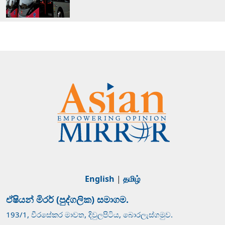
English
|
தமிழ்
ඒෂියන් මිරර් (පුද්ගලික) සමාගම.
193/1, වීරසේකර මාවත, දිවුලපිටිය, බොරලැස්ගමුව.