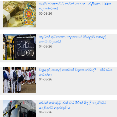
රටේ ජනතාවට තවත් සහන.. බිලියන 100ක
පැකේජයක්…
05-08-26
හැටන් අධ්‍යාපන කලාපයේ සියලුම පාසල්
හෙට වැසෙයි
04-08-26
වැසුණු පාසල් හෙටත් වැසෙනවාද? – තීරණය
මෙන්න
04-08-26
තවත් මෙට්‍රෝ බස් රථ 50ක් මිලදී ගැනීමට
කැබිනට් අනුමැතිය
04-08-26