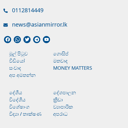
0112814449
news@asianmirror.lk
මුල් පිටුව
ගොසිප්
වීඩියෝ
මතවාද
සංවාද
MONEY MATTERS
අප අමතන්න
දේශීය
දේශපාලන
විදේශීය
ක්‍රීඩා
විශේෂාංග
ව්‍යාපාරික
විද්‍යා / තාක්ෂණ
අපරාධ