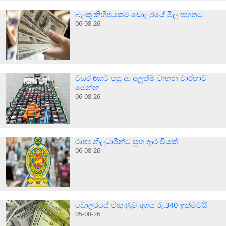
බැංකු කිහිපයකම ඩොලරයේ මිල පහතට
06-08-26
වසර 6කට පසු ආ අලුත්ම වාහන වාර්තාව
මෙන්න
06-08-26
රාජ්‍ය නිලධාරීන්ට සුභ ආරංචියක්
06-08-26
ඩොලරයේ විකුණුම් අගය රු.340 ඉක්මවයි
05-08-26