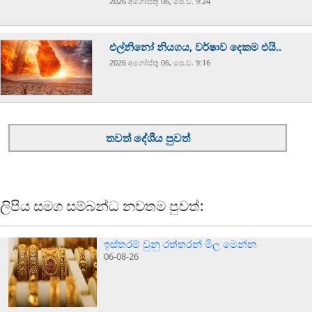
2026 අගෝස්‍තු 06, පෙ.ව. 9:24
එල්නිනෝ නියගය, වර්ෂාව දෙකම එයි..
2026 අගෝස්‍තු 06, පෙ.ව. 9:16
තවත් දේශීය පුවත්
ලිපිය සමග සම්බන්ධ නවතම පුවත්:
ඉස්තරම් වුනු රත්තරන් මිල මෙන්න
06-08-26