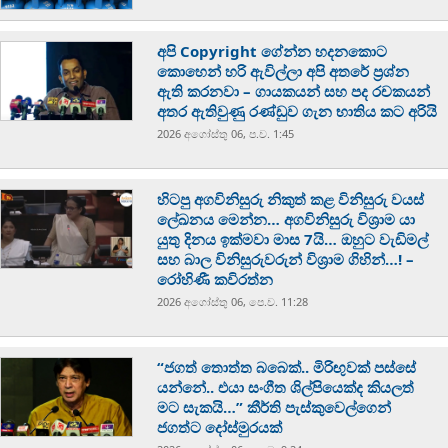
අපි Copyright ගේන්න හදනකොට
කොහෙන් හරි ඇවිල්ලා අපි අතරේ ප්‍රශ්න
ඇති කරනවා – ගායකයන් සහ පද රචකයන්
අතර ඇතිවුණු රණ්ඩුව ගැන භාතිය කට අරියි
2026 අගෝස්‍තු 06, ප.ව. 1:45
හිටපු අගවිනිසුරු නිකුත් කළ විනිසුරු වයස්
ලේඛනය මෙන්න… අගවිනිසුරු විශ්‍රාම යා
යුතු දිනය ඉක්මවා මාස 7යි… ඔහුට වැඩිමල්
සහ බාල විනිසුරුවරුන් විශ්‍රාම ගිහින්…! –
රෝහිණී කවිරත්න
2026 අගෝස්‍තු 06, පෙ.ව. 11:28
“ජගත් තොත්ත බබෙක්.. මිරිඟුවක් පස්සේ
යන්නේ.. එයා සංගීත ශිල්පියෙක්ද කියලත්
මට සැකයි…” කීර්ති පැස්කුවෙල්ගෙන්
ජගත්ට දෝස්මුරයක්