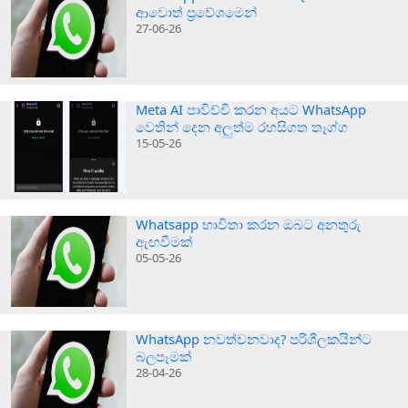
ආවොත් ප්‍රවේශමෙන්
27-06-26
Meta AI පාවිච්චි කරන අයට WhatsApp
වෙතින් දෙන අලුත්ම රහසිගත තෑග්ග
15-05-26
Whatsapp භාවිතා කරන ඔබට අනතුරු
ඇඟවීමක්
05-05-26
WhatsApp නවත්වනවාද? පරිශීලකයින්ට
බලපෑමක්
28-04-26