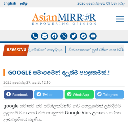
English
|
தமிழ்
2026 අගෝස්‍තු මස 09 වන ඉරිදා
රන් ගෙනා රුමේෂ්ගේ හෙල්ලය
විජයදාසගේ පුත් රඛිත සහ චරිත්
GOOGLE සමාගමෙන් අලුත්ම පහසුකමක්.!
2025 අගෝස්‍තු 27, පෙ.ව. 12:10
Facebook
Twitter
WhatsApp
Telegram
google සමාගම තම පරිශීලකයින්ට නව පහසුකමක් ලබාදීමට
සූදානම් වන අතර එම පහසුකම Google Vids උපාංගය හරහා
ලබාගැනිමට හැකිය.