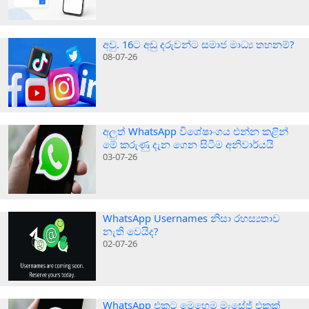
අවු. 16ට අඩු දරුවන්ට සමාජ මාධ්‍ය තහනම්?
08-07-26
අලුත් WhatsApp විශේෂාංගය එන්න කළින්
මේ කරුණු දැන ගෙන සිටීම අනිවාර්යයි
03-07-26
WhatsApp Usernames නිසා රහස්‍යතාව
නැති වෙයිද?
02-07-26
WhatsApp එකට මෙහෙම මැසේජ් එකක්