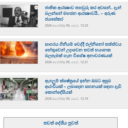
ජාතික ආරක්‍ෂාව තහවුරු කර අවසන්.. දැන්
බලන්නේ මහජන ආරක්‍ෂාවයි.. – අරුණ
ජයසේකර
2026 අගෝස්‍තු 09, පෙ.ව. 12:23
සාගරය ගිනියම් වෙද්දී එල්නිනෝ තත්ත්වය
හේතුවෙන් උදාවෙන තවත් භයානක
බලපෑමක් ගැන විශේෂ අනාවරණයක්
2026 අගෝස්‍තු 09, පෙ.ව. 12:21
ඇගලුම් ක්ෂේත්‍රයේ ඉන්න ඔබට අසුබ
ආරංචියක් – ලබාදෙන සහනයක් සඳහා දැඩි
කොන්දේසියක්
2026 අගෝස්‍තු 09, පෙ.ව. 12:19
තවත් දේශීය පුවත්