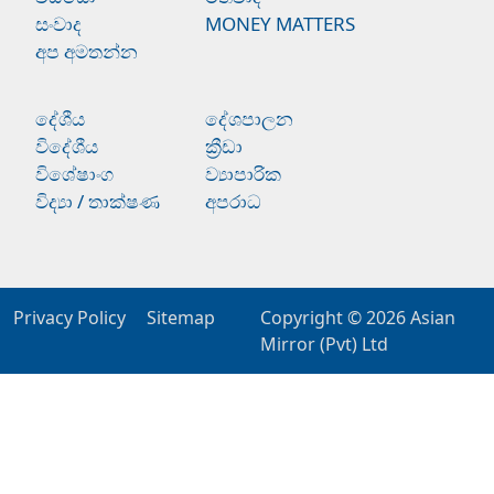
සංවාද
MONEY MATTERS
අප අමතන්න
දේශීය
දේශපාලන
විදේශීය
ක්‍රීඩා
විශේෂාංග
ව්‍යාපාරික
විද්‍යා / තාක්ෂණ
අපරාධ
Privacy Policy
Sitemap
Copyright © 2026
Asian
Mirror (Pvt) Ltd