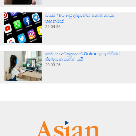
වයස 16ට අඩු දරුවන්ට සමාජ මාධ්‍ය
තහනමක්
25-04-26
ඉන්ධන අර්බුදයෙන් Online ඉගැන්වීමට
තීන්දුවක් ගන්න යයි
29-03-26