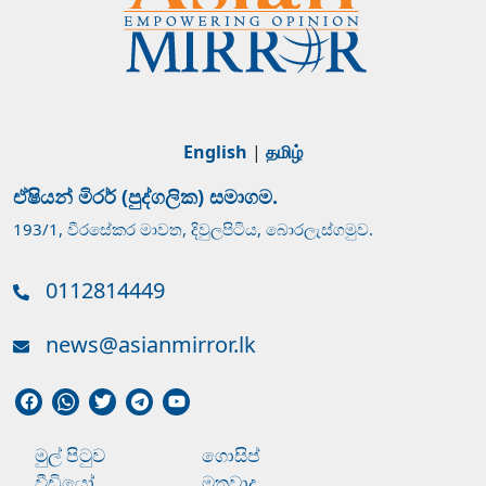
English
|
தமிழ்
ඒෂියන් මිරර් (පුද්ගලික) සමාගම.
193/1, වීරසේකර මාවත, දිවුලපිටිය, බොරලැස්ගමුව.
0112814449
news@asianmirror.lk
මුල් පිටුව
ගොසිප්
වීඩියෝ
මතවාද