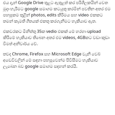
එය දැන් Google Drive තුළට ඇතුළත් කර පරිශීලකයින් වෙත
මුදා හැරීමට google සමාගම කටයුතු කරමින් පවතින අතර එම
පහසුකම තුළින් photos, edits කිරීමය සහ video එකකට
තමන් කැමති ගීතයක් එකතු කරගැනිමට හැකියාව ඇත.
එකවරකට මිනිත්තු 35ක vedio එකක් මේ හරහා upload
කිරීමේ හැකියාව තිබෙන අතර එම videos, 4GBකට වඩා කුඩා
වීමත් අනිවාර්ය වේ.
තවද Chrome, Firefox සහ Microsoft Edge වැනි වෙබ්
අඩෙවිවලින් මේ සඳහා පහසුවෙන්ම පිවිසීමට හැකියාව
ලැබෙන බව google සමාගම සඳහන් කරයි.