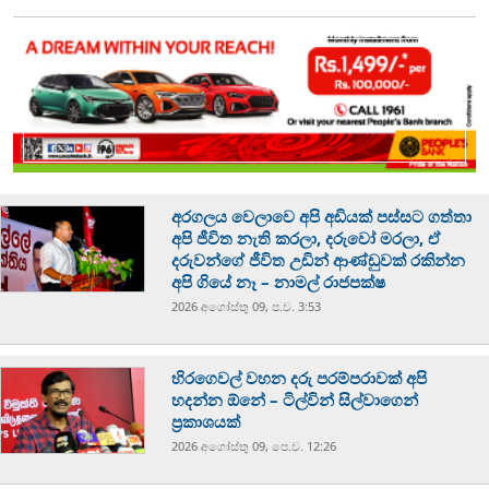
අරගලය වෙලාවෙ අපි අඩියක් පස්සට ගත්තා
අපි ජීවිත නැති කරලා, දරුවෝ මරලා, ඒ
දරුවන්ගේ ජීවිත උඩින් ආණ්ඩුවක් රකින්න
අපි ගියේ නෑ – නාමල් රාජපක්ෂ
2026 අගෝස්‍තු 09, ප.ව. 3:53
හිරගෙවල් වහන දරු පරම්පරාවක් අපි
හදන්න ඕනේ – ටිල්වින් සිල්වාගෙන්
ප්‍රකාශයක්
2026 අගෝස්‍තු 09, පෙ.ව. 12:26