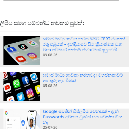
ලිපිය සමග සම්බන්ධ නවතම පුවත්:
සමාජ මාධ්‍ය භාවිත කරන ඔබට CERT එකෙන්
රතු එළියක් – ඉන්දියාවේ සිට ක්‍රියාත්මක වන
මහා පරිමාණ කප්පම් ජාවාරමක් අහුවෙයි
09-08-26
සමාජ මාධ්‍ය භාවිතා කරනවද? මහජනතාවට
අනතුරු ඇඟවීමක්
05-08-26
Google වෙතින් විප්ලවීය වෙනසක් – දැන්
Passwords අමතක වුණත් භය වෙන්න ඕන
නෑ
25-07-26