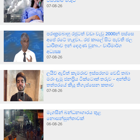
වසරකම මරුට
07-08-26
පරාක‍්‍රමබාහු රජුටත් වඩා වැවු 2000න් පස්සෙ
අපේ රටේ හැදුවා.. රජ කාලේ සිට පැවති ජල
ධාරිතාව ඉන් දෙගුණ වුනා..- වාරිමාර්ග
අධ්‍යක්‍ෂ
07-08-26
ලයිව් ඇවිත් කැමරාව ඉස්සරහම වෙඩි තබා
මරා දැමූ ජනප්‍රිය ටික්ටොක් තරුව – අන්තිම
තත්පරයේ කියූ තිගැස්සෙන කතාව
07-08-26
මැගසින් බන්ධනාගාරය තුළ
නොසන්සුන්තාවක්
06-08-26