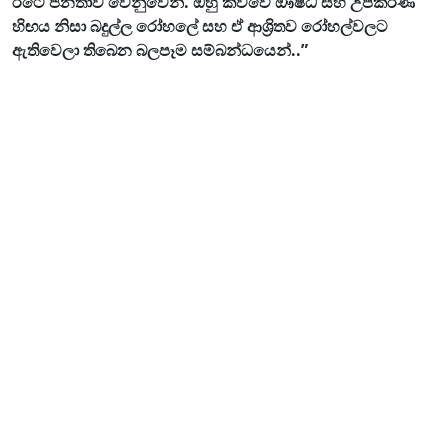
රටේ ජනතාව වෙනුවෙන්. ඔහු කිව්වේ ඖෂධ සහ උපකරණ
හිඟය නිසා බදුල්ල රෝහලේ සහ ඒ ආශ්‍රිතව රෝහල්වලට
ඇතිවෙලා තිබෙන බලපෑම සම්බන්ධයෙන්..”