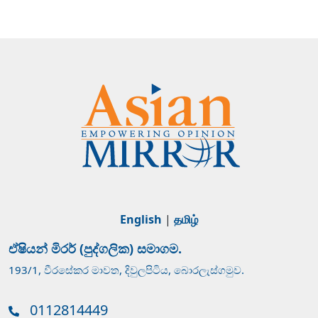
English
|
தமிழ்
ඒෂියන් මිරර් (පුද්ගලික) සමාගම.
193/1, වීරසේකර මාවත, දිවුලපිටිය, බොරලැස්ගමුව.
0112814449