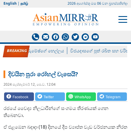
English
|
தமிழ்
2026 අගෝස්‍තු මස 06 වන බ්‍රහස්පතින්දා
රන් ගෙනා රුමේෂ්ගේ හෙල්ලය
විජයදාසගේ පුත් රඛිත සහ චරිත්
දිවයින පුරා රෝහල් වැසෙයි?
2024 සැප්‍තැම්‍බර් 12, පෙ.ව. 12:04
Facebook
Twitter
WhatsApp
Telegram
රජයේ වෛද්‍ය නිලධාරීන්ගේ සංගමය තීරණයක් ගෙන
තිබෙනවා.
ඒ එළඹෙන බදාදා (18) දිනයේ දීප ව්‍යාප්ත වැඩ වර්ජනයක නිරත