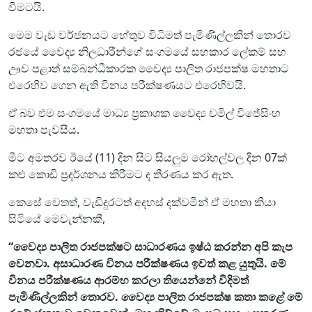
වීමටයි.
මෙම වැඩ වර්ජනයට හේතුව විධිමත් පැමිණිල්ලකින් තොරව
රජයේ වෛද්‍ය නිලධාරීන්ගේ සංගමයේ සහකාර ලේකම් සහ
ඌව පළාත් සම්බන්ධීකාරක වෛද්‍ය පාලිත රාජපක්ෂ මහතාට
එරෙහිව ගෙන ඇති විනය පරීක්ෂණයට එරෙහිවයි.
ඒ බව එම සංගමයේ මාධ්‍ය ප්‍රකාශක වෛද්‍ය චමිල් විජේසිංහ
මහතා පැවසීය.
මීට අමතරව ඊයේ (11) දින සිට සියලුම රෝහල්වල දින 07ක්
කළු කොඩි ප්‍රදර්ශනය කිරීමට ද තීරණය කර ඇත.
කෙසේ වෙතත්, වැඩිදුරටත් අදහස් දක්වමින් ඒ මහතා කියා
සිටියේ මෙවැන්නකී,
“වෛද්‍ය පාලිත රාජපක්ෂට සාධාරණය ඉෂ්ඨ කරන්න අපි කැප
වෙනවා. අසාධාරණ විනය පරීක්ෂණය ඉවත් කළ යුතුයි. මේ
විනය පරීක්ෂණය ආරම්භ කරලා තියෙන්නේ විදිමත්
පැමිණිල්ලකින් තොරව. වෛද්‍ය පාලිත රාජපක්ෂ කතා කළේ මේ