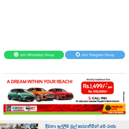
Join WhatsApp Group
Join Telegram Group
දීමනා ඉල්ලීම් මුල් කරගනිමින් මේ රාජ්‍ය