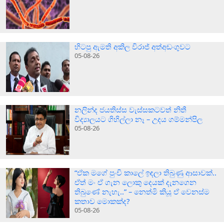
හිටපු ඇමති අකිල විරාජ් අත්අඩංගුවට
05-08-26
නලින්ද ජයතිස්ස වැස්සකටවත් නිතී
විද්‍යාලයට ගිහිල්ලා නෑ – උදය ගම්මන්පිල
05-08-26
“ඒක මගේ පුංචි කාලේ ඉඳලා තිබුණු ආසාවක්..
ඒත් මං ඒ ගැන ලොකු දෙයක් දැනගෙන
තිබුණේ නැහැ..” – නෙත්මි කියූ ඒ වෙනස්ම
කතාව මොකක්ද?
05-08-26