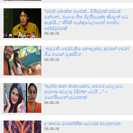
“ජගත් තොත්ත බබෙක්.. මිරිඟුවක් පස්සේ
යන්නේ.. එයා සංගීත ශිල්පියෙක්ද කියලත් මට
සැකයි…” කීර්ති පැස්කුවෙල්ගෙන් ජගත්ට
දෝස්මුරයක්
06-08-26
ඉපැරණි පෙම්වතිය නොදැකම, අවසන් ගමන්
ගිය ගයාන් මුණසිංහ
06-08-26
“ඇත්ත කතා කරනකොට සමහර වෙලාවට
අපහාස අවලාද විඳින්න වෙයි …” –
මහේෂිගෙන් සටහනක්
06-08-26
ලංකාවම මාරාන්තික වෛරස් අවදානමක
06-08-26