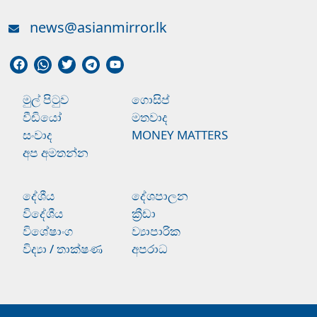
news@asianmirror.lk
මුල් පිටුව
ගොසිප්
වීඩියෝ
මතවාද
සංවාද
MONEY MATTERS
අප අමතන්න
දේශීය
දේශපාලන
විදේශීය
ක්‍රීඩා
විශේෂාංග
ව්‍යාපාරික
විද්‍යා / තාක්ෂණ
අපරාධ