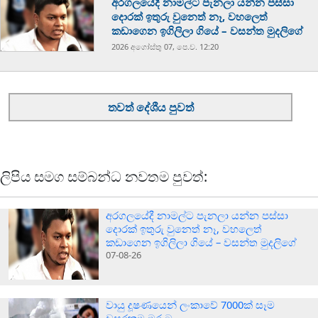
අරගලයේදී නාමල්ට පැනලා යන්න පස්ස‍ා
දොරක් ඉතුරු වුනෙත් නෑ, වහලෙත්
කඩාගෙන ඉගිලිලා ගියේ – වසන්ත මුදලිගේ
2026 අගෝස්‍තු 07, පෙ.ව. 12:20
තවත් දේශීය පුවත්
ලිපිය සමග සම්බන්ධ නවතම පුවත්:
අරගලයේදී නාමල්ට පැනලා යන්න පස්ස‍ා
දොරක් ඉතුරු වුනෙත් නෑ, වහලෙත්
කඩාගෙන ඉගිලිලා ගියේ – වසන්ත මුදලිගේ
07-08-26
වායු දූෂණයෙන් ලංකාවේ 7000ක් සෑම