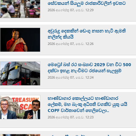
සේවකයන් සියලුම රාජකාරිවලින් ඉවතට
2026 අගෝස්‍තු 07, පෙ.ව. 12:29
අවුරුදු දෙකකින් ඩෙංගු නසන හැටි ඇමති
නලින්ද කියයි
2026 අගෝස්‍තු 07, පෙ.ව. 12:26
මෙට්‍රෝ බස් රථ සංඛ්‍යාව 2029 වන විට 500
දක්වා ඉහළ නැංවීමට රජයෙන් සැලසුම්
2026 අගෝස්‍තු 07, පෙ.ව. 12:24
භාණ්ඩාගාර කොල්ලයට භාණ්ඩාගාර
ලේකම්, මහ බැංකු අධිපති වගකිව යුතු යයි
COPF වාර්තාවෙන් හෙලිවෙලා..
2026 අගෝස්‍තු 07, පෙ.ව. 12:23