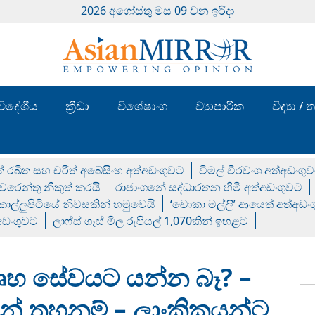
2026 අගෝස්‍තු මස 09 වන ඉරිදා
විදේශීය
ක්‍රීඩා
විශේෂාංග
ව්‍යාපාරික
විද්‍යා 
් රඛිත සහ චරිත් අබේසිංහ අත්අඩංගුවට
විමල් වීරවංශ අත්අඩංගු
රෙන්තු නිකුත් කරයි
රාජාංගනේ සද්ධාරතන හිමි අත්අඩංගුවට
 කොල්ලුපිටියේ නිවසකින් හමුවෙයි
‘චොකා මල්ලි’ ආයෙත් අත්අඩං
්අඩංගුවට
ලාෆ්ස් ගෑස් මිල රුපියල් 1,070කින් ඉහළට
ෘහ සේවයට යන්න බෑ? –
් තහනම් – ලාංකිකයන්ට