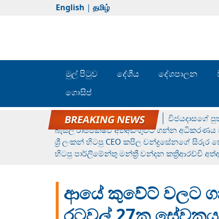
English
|
தமிழ்
මුල් පිටුව
දේශීය
දේශපාලන
ගොසිප්
රන් ගෙනා රුමේෂ්ගේ හෙල්ලය
විජයදාසගේ පුත
බැසිල් රාජපක්ෂව අත්අඩංගුවට ගන්න අධිකරණය ව
ශ්‍රී ලංකන් හිටපු CEO කපිල චන්ද්‍රසේනගේ සිරුර
හිටපු පාර්ලිමේන්තු මන්ත්‍රී චන්දන කත්‍රිආරච්චි අත
ආයේ කුවේට් වලට ග
රටවල් 27ක සේවකයන