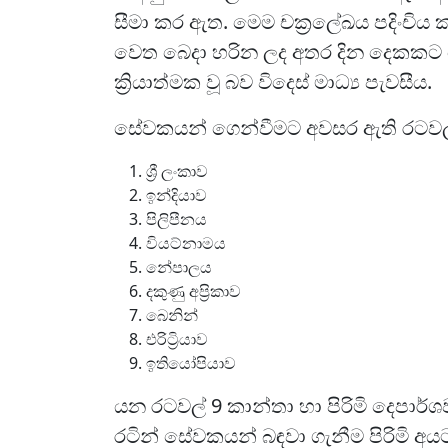
සීමා කර ඇත. මෙම චක්‍රලේඛය පදිංචිය 
වෙත බෙදා හරින ලද අතර දින දෙකකට 
ක්‍රියාත්මක වූ බව විදෙස් මාධ්‍ය පැවසීය.
සේවකයන් ගෙන්වීමට අවසර ඇති රටවල්
ශ්‍රී ලංකාව
ඉන්දියාව
පිලිපීනය
වියට්නාමය
නේපාලය
දකුණු අප්‍රිකාව
බෙනින්
එරිට්‍රියාව
ඉතියෝපියාව
යන රටවල් 9 කාන්තා හා පිරිමි දෙපා
රටින් සේවකයන් බඳවා ගැනීම පිරිමි අ