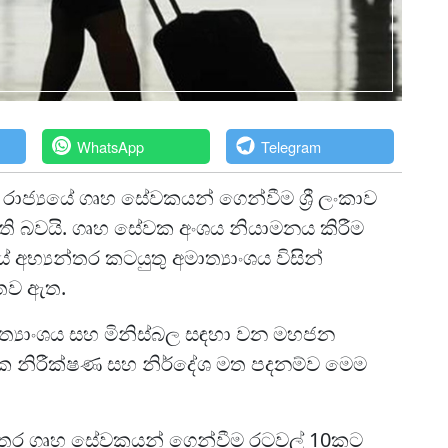
WhatsApp
Telegram
 රාජ්‍යයේ ගෘහ සේවකයන් ගෙන්වීම ශ්‍රී ලංකාව
ි බවයි. ගෘහ සේවක අංශය නියාමනය කිරීම
 අභ්‍යන්තර කටයුතු අමාත්‍යාංශය විසින්
ගතව ඇත.
මාත්‍යාංශය සහ මිනිස්බල සඳහා වන මහජන
ක නිරීක්ෂණ සහ නිර්දේශ මත පදනම්ව මෙම
අතර ගෘහ සේවකයන් ගෙන්වීම රටවල් 10කට