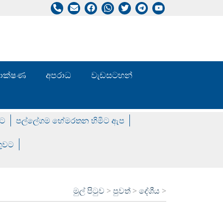
/ තාක්ෂණ
අපරාධ
වැඩසටහන්
වට
පල්ලේගම හේමරතන හිමිට ඇප
ගුවට
මුල් පිටුව
>
පුවත්
>
දේශීය
>