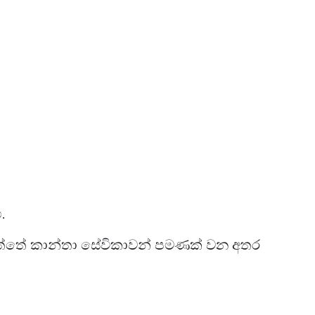
.
ඇත්තේ කාන්තා සේවිකාවන් පමණක් වන අතර
ත.