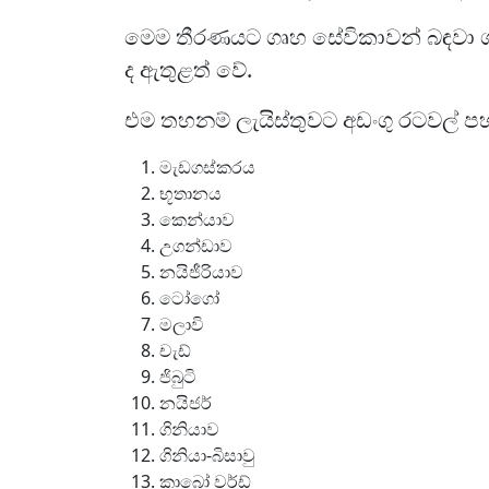
මෙම තීරණයට ගෘහ සේවිකාවන් බඳවා ගැ
ද ඇතුළත් වේ.
එම තහනම් ලැයිස්තුවට අඩංගු රටවල් ප
මැඩගස්කරය
භූතානය
කෙන්යාව
උගන්ඩාව
නයිජීරියාව
ටෝගෝ
මලාවි
චැඩ්
ජිබුටි
නයිජර්
ගිනියාව
ගිනියා-බිසාවු
කාබෝ වර්ඩ්