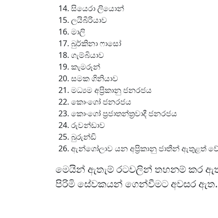
සියෙරා ලියොන්
ලයිබීරියාව
මාලි
බුර්කිනා ෆාසෝ
ගැම්බියාව
කැමරූන්
සමක ගිනියාව
මධ්‍යම අප්‍රිකානු ජනරජය
කොංගෝ ජනරජය
කොංගෝ ප්‍රජාතන්ත්‍රවාදී ජනරජය
රුවන්ඩාව
බුරුන්ඩි
ඇන්ගෝලාව යන අප්‍රිකානු ජාතීන් ඇතුළත් වේ
මෙයින් ඇතැම් රටවලින් තහනම් කර 
පිරිමි සේවකයන් ගෙන්වීමට අවසර ඇ