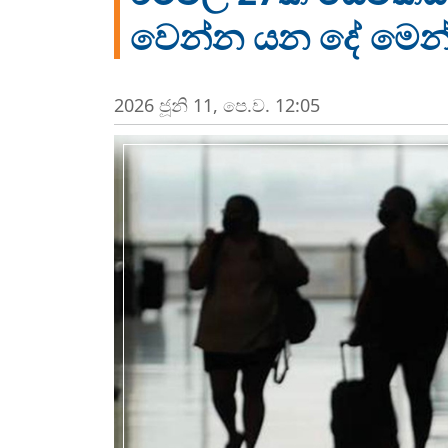
වෙන්න යන දේ මෙන
2026 ජූනි 11, පෙ.ව. 12:05