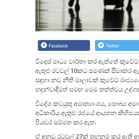
Facebook
Twitter
විදෙස් මාධ්‍ය වාර්තා කර ඇත්තේ කුවේට්
ඇතුළු රටවල් 10කට පමණක් සීමාකර ඇත
සඳහා නව නීති මාලාවක් කුවේට් රාජ්‍යයේ
හඳුන්වාදීමත් සමඟ මෙම තත්ත්වය උද්
විදේශ කටයුතු අමාත්‍යාංශය, සෞඛ්‍ය අ
අධිකාරිය ඇතුළු රජයේ ආයතන කිහිපය
පියවර සම්මත කර ඇත.
ඒ අනුව රටවල් 27ක් තහනම් කර ඇති 