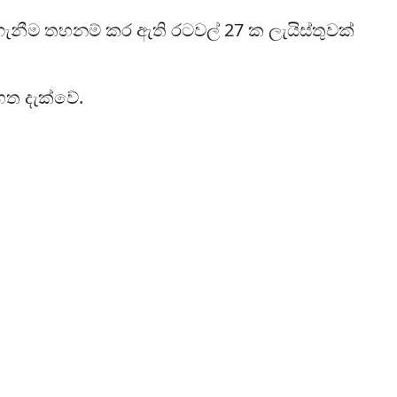
නීම තහනම් කර ඇති රටවල් 27 ක ලැයිස්තුවක්
හත දැක්වේ.