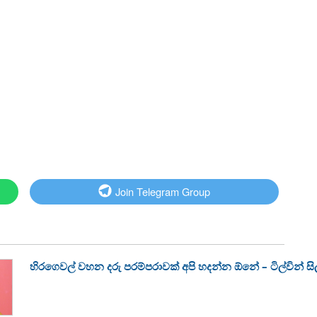
Join Telegram Group
හිරගෙවල් වහන දරු පරම්පරාවක් අපි හදන්න ඕනේ – ටිල්වින් සිල