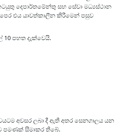
කටයුතු දෙපාර්තමේන්තු සහ සේවා මධ්‍යස්ථාන
පෙර එය යාවත්කාලීන කිරීමෙන් පසුව
 10 පහත දැක්වෙයි.
ර්ශවයටම අවසර ලබා දී ඇති අතර සෙනගාලය යන
යට පමණක් සීමාකර තිබේ.