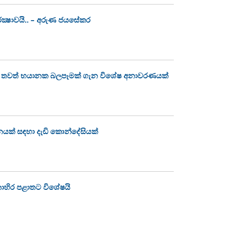
ක්‍ෂාවයි.. – අරුණ ජයසේකර
වෙන තවත් භයානක බලපෑමක් ගැන විශේෂ අනාවරණයක්
නයක් සඳහා දැඩි කොන්දේසියක්
නාහිර පළාතට විශේෂයි