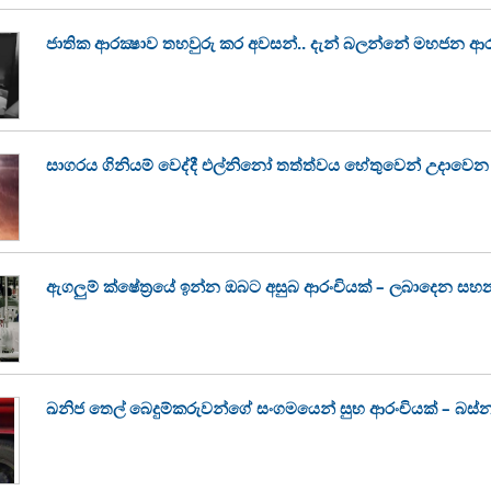
ජාතික ආරක්‍ෂාව තහවුරු කර අවසන්.. දැන් බලන්නේ මහජන ආර
සාගරය ගිනියම් වෙද්දී එල්නිනෝ තත්ත්වය හේතුවෙන් උදා
ඇගලුම් ක්ෂේත්‍රයේ ඉන්න ඔබට අසුබ ආරංචියක් – ලබාදෙන සහ
ඛනිජ තෙල් බෙදුම්කරුවන්ගේ සංගමයෙන් සුභ ආරංචියක් – බස්