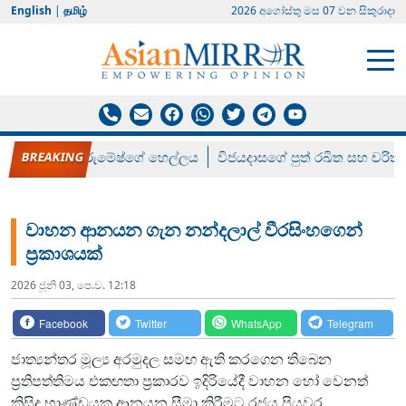
English
|
தமிழ்
2026 අගෝස්‍තු මස 07 වන සිකුරාදා
රන් ගෙනා රුමේෂ්ගේ හෙල්ලය
විජයදාසගේ පුත් රඛිත සහ චරිත්
වාහන ආනයන ගැන නන්දලාල් වීරසිංහගෙන්
ප්‍රකාශයක්
2026 ජූනි 03, පෙ.ව. 12:18
Facebook
Twitter
WhatsApp
Telegram
ජාත්‍යන්තර මූල්‍ය අරමුදල සමඟ ඇති කරගෙන තිබෙන
ප්‍රතිපත්තිමය එකඟතා ප්‍රකාරව ඉදිරියේදී වාහන හෝ වෙනත්
කිසිදු භාණ්ඩයක ආනයන සීමා කිරීමට රජය පියවර