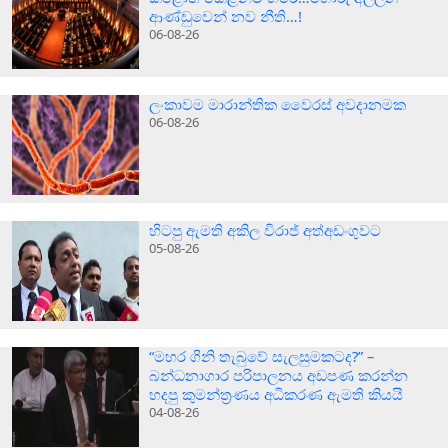
ආණ්ඩුවෙන් නව නීති…!
06-08-26
ලංකාවම මාරාන්තික වෛරස් අවදානමක
06-08-26
හිටපු ඇමති අකිල විරාජ් අත්අඩංගුවට
05-08-26
“මහර ගිනි තැබුවේ සැලසුමකටද?” –
බන්ධනාගාර පරිපාලනය අඩපණ කරන්න
හදපු කුමන්ත්‍රණය අධිකරණ ඇමති කියයි
04-08-26