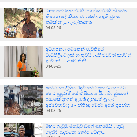
රාජ්‍ය සේවකයන්ටයි ගොවියන්ටයි කියන්න
තියෙන දේ කියනවා.. ඡන්ද නැති වුනත්
කමක් නෑ…- ලාල්කාන්ත
04-08-26
අධ්‍යාපනය මෙතෙන් පැවතියේ
වැඩපිලිවෙලක් නැතුවයි.. අපි විධිමත් කරමින්
ඉන්නේ.. – අගමැතිනි
04-08-26
බන්ධ පොලිසිය රැඳවියන්ට දසවධ දෙනවා…
මහර පුපුරා ගියේ ඒ පීඩනනයි… මීගමුවෙන්
පාඩමක් නූගත් ඇමති දැනවත් ඉල්ලා
අස්වෙනවාද..! – නීතිඥ මේජර් අජිත් ප්‍රසන්න
04-08-26
මහර ගැටුම මීගමුව වගේ නෙමෙයි.. කුඩු
නැතිව රැදවියෝ කෝප වෙලා…