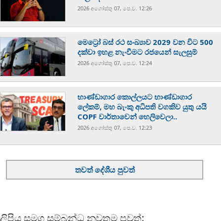
2026 අගෝස්‍තු 07, පෙ.ව. 12:26
මෙට්‍රෝ බස් රථ සංඛ්‍යාව 2029 වන විට 500
දක්වා ඉහළ නැංවීමට රජයෙන් සැලසුම්
2026 අගෝස්‍තු 07, පෙ.ව. 12:24
භාණ්ඩාගාර කොල්ලයට භාණ්ඩාගාර
ලේකම්, මහ බැංකු අධිපති වගකිව යුතු යයි
COPF වාර්තාවෙන් හෙලිවෙලා..
2026 අගෝස්‍තු 07, පෙ.ව. 12:23
තවත් දේශීය පුවත්
ලිපිය සමග සම්බන්ධ නවතම පුවත්: