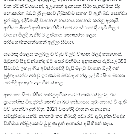
වන රටක් වශයෙන්, අලුතෙන් ආනයන සීමා පැනවීමක් සිදු
නොකරන බවට ශ්‍රී ලංකාව ලිඛිතවම එකඟ වී ඇති බව පෙන්වා
දුන් ඔහු, ඉදිරියේදී වාහන ආනයනය තහනම් කරනු ඇතැයි
අනියත බියක් ඇති කරගනිමින් මේ අවස්ථාවේදී වැඩි මිලට
වාහන මිලදී ගැනීමට උත්සාහ නොකරන ලෙස
පාරිභෝගිකයන්ගෙන් ඉල්ලා සිටියා.
යමෙකු එලෙස කලබල වී වැඩි මිලට වාහන මිලදී ගතහොත්,
ඔවුන්ට සිදු වන්නේද මීට පෙර විනිමය අනුපාතය රුපියල් 350
සීමාවට ඉහළ ගිය අවස්ථාවේදී වැඩි මිලට වාහන මිලදී ගත්
පුද්ගලයන්ට අත් වූ ඉරණමම බවටද නන්දලාල් වීරසිංහ මහතා
මෙහිදී අනතුරු ඇඟවීමක් කළා.
ආනයන සීමා කිරීම සාම්ප්‍රදායික සටන් පාඨයක් වුවද, එය
ප්‍රායෝගික විසඳුමක් නොවන බව ඉතිහාසය පුරා සනාථ වී ඇති
බව පෙන්වා දුන් ඔහු, 2021 වසරේදී වාහන ආනයනය
සම්පූර්ණයෙන්ම තහනම් කර තිබියදී පවා රට දැවැන්ත විදේශ
විනිමය අර්බුදයකට මුහුණ දුන් ආකාරය ද සිහිපත් කළා.