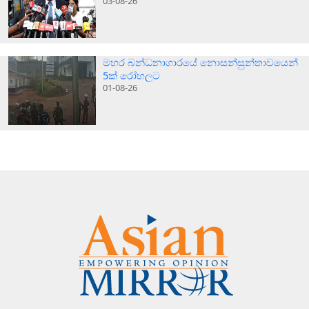
03-08-26
මහර බන්ධනාගාරයේ නොසන්සුන්තාවයෙන්
5ක් රෝහලට
01-08-26