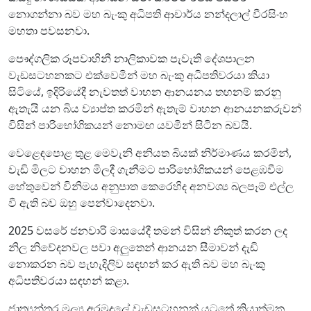
නොගන්නා බව මහ බැංකු අධිපති ආචාර්ය නන්දලාල් වීරසිංහ
මහතා පවසනවා.
පෞද්ගලික රූපවාහිනී නාලිකාවක පැවැති දේශපාලන
වැඩසටහනකට එක්වෙමින් මහ බැංකු අධිපතිවරයා කියා
සිටියේ, ඉදිරියේදී නැවතත් වාහන ආනයනය තහනම් කරනු
ඇතැයි යන බිය ව්‍යාප්ත කරමින් ඇතැම් වාහන ආනයනකරුවන්
විසින් පාරිභෝගිකයන් නොමඟ යවමින් සිටින බවයි.
වෙළෙඳපොළ තුළ මෙවැනි අනියත බියක් නිර්මාණය කරමින්,
වැඩි මිලට වාහන මිලදී ගැනීමට පාරිභෝගිකයන් පෙළඹවීම
හේතුවෙන් විනිමය අනුපාත කෙරෙහිද අනවශ්‍ය බලපෑම් එල්ල
වී ඇති බව ඔහු පෙන්වාදෙනවා.
2025 වසරේ ජනවාරි මාසයේදී තමන් විසින් නිකුත් කරන ලද
නිල නිවේදනවල පවා අලුතෙන් ආනයන සීමාවන් දැඩි
නොකරන බව පැහැදිලිව සඳහන් කර ඇති බව මහ බැංකු
අධිපතිවරයා සඳහන් කළා.
ජාත්‍යන්තර මූල්‍ය අරමුදලේ වැඩසටහනක් යටතේ ක්‍රියාත්මක