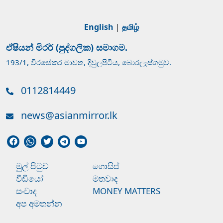
English
|
தமிழ்
ඒෂියන් මිරර් (පුද්ගලික) සමාගම.
193/1, වීරසේකර මාවත, දිවුලපිටිය, බොරලැස්ගමුව.
0112814449
news@asianmirror.lk
මුල් පිටුව
ගොසිප්
වීඩියෝ
මතවාද
සංවාද
MONEY MATTERS
අප අමතන්න