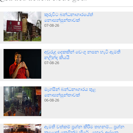
කුරුවිට බන්ධනාගාරයේත්
නොසන්සුන්තාවක්
07-08-26
අවුරුදු දෙකකින් ඩෙංගු නසන හැටි ඇමති
නලින්ද කියයි
07-08-26
මැගසින් බන්ධනාගාරය තුළ
නොසන්සුන්තාවක්
06-08-26
ඇමති වත්කම් ප්‍රශ්න කිරීම තහනම්… ප්‍රශ්න
කළොත් කෙළින්ම හිරේ…හොරු අල්ලන