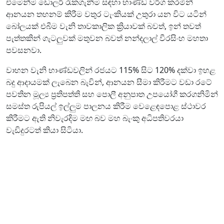
එමෙන්ම ඩොලර් රැකගැනීම සඳහා භාණ්ඩ වර්ග කරමින්
ආනයන තහනම් කිරීම වතුර ටැංකියක් උතුරා යන විට යටින්
බෝලයක් එබීම වැනි තාවකාලික ක්‍රියාවක් බවත්, ඉන් තවත්
පැත්තකින් ගැටලුවක් මතුවන බවත් නන්දලාල් වීරසිංහ මහතා
පවසනවා.
වාහන වැනි භාණ්ඩවලින් රජයට 115% සිට 120% දක්වා ඉහළ
බදු ආදායමක් ලැබෙන බැවින්, ආනයන සීමා කිරීමට වඩා රටේ
පවතින මූල්‍ය ප්‍රතිපත්ති සහ පොලී අනුපාත උපයෝගී කරගනිමින්
සමස්ත රුපියල් ඉල්ලුම පාලනය කිරීම වෙළෙඳපොළ ස්ථාවර
කිරීමට ඇති නිවැරදිම මඟ බව මහ බැංකු අධිපතිවරයා
වැඩිදුරටත් කියා සිටියා.