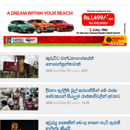
කුරුවිට බන්ධනාගාරයේත්
නොසන්සුන්තාවක්
2026 අගෝස්‍තු 07, පෙ.ව. 8:07
දීමනා ඉල්ලීම් මුල් කරගනිමින් මේ රාජ්‍ය
සේවකයන් සියලුම රාජකාරිවලින් ඉවතට
2026 අගෝස්‍තු 07, පෙ.ව. 12:29
අවුරුදු දෙකකින් ඩෙංගු නසන හැටි ඇමති
නලින්ද කියයි