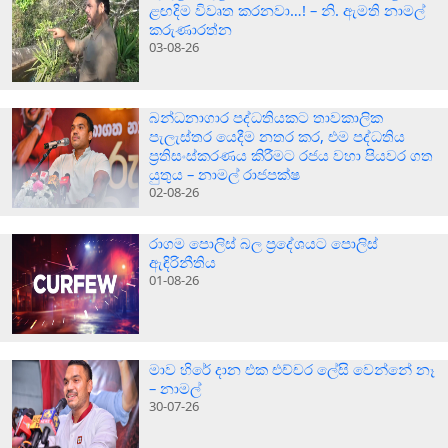
ළඟදිම විවෘත කරනවා…! – නි. ඇමති නාමල්
කරුණාරත්න
03-08-26
බන්ධනාගාර පද්ධතියකට තාවකාලික
පැලැස්තර යෙදීම නතර කර, එම පද්ධතිය
ප්‍රතිසංස්කරණය කිරීමට රජය වහා පියවර ගත
යුතුය – නාමල් රාජපක්ෂ
02-08-26
රාගම පොලිස් බල ප්‍රදේශයට පොලිස්
ඇඳිරිනීතිය
01-08-26
මාව හිරේ දාන එක එච්චර ලේසි වෙන්නේ නෑ
– නාමල්
30-07-26