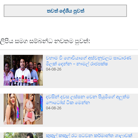
තවත් දේශීය පුවත්
ලිපිය සමග සම්බන්ධ නවතම පුවත්:
වහාම වී ගොවියාගේ අස්වනුවලට සාධාරණ
මිලක් දෙන්න – නාමල් රාජපක්ෂ
04-08-26
දවසින් දවස ලස්සන වෙන පියුමිගේ අලුත්ම
ෆොටෝස් ටික මෙන්න
04-08-26
කුකුල් කකුල් රට පටවන කර්මාන්ත ශාලාවක්