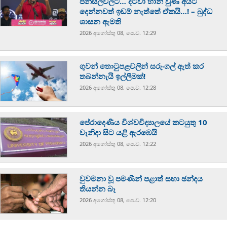
පන්සල්වලට… දිට්වා හානි වුණ අයට
දෙන්නවත් ඉඩම් නැත්තේ ඒකයි…! – බුද්ධ
ශාසන ඇමති
2026 අගෝස්‍තු 08, පෙ.ව. 12:29
ගුවන් තොටුපළවලින් සරුංගල් ඈත් කර
තබන්නැයි ඉල්ලීමක්!
2026 අගෝස්‍තු 08, පෙ.ව. 12:28
පේරාදෙණිය විශ්වවිද්‍යාලයේ කටයුතු 10
වැනිදා සිට යළි ඇරඹෙයි
2026 අගෝස්‍තු 08, පෙ.ව. 12:22
වුවමනා වූ පමණින් පළාත් සභා ඡන්දය
තියන්න බෑ
2026 අගෝස්‍තු 08, පෙ.ව. 12:20