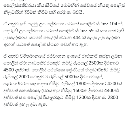
පොලිස්පතිවරයා කියාසිටියේ මෙමඟින් සේවයේ නියතු පොලිස්
නිලධාරීන් දිරිමත් කිරීම එහි අරමුණ බවයි.
ඒ අනුව ඉහි පළමු උප ලේඛනය යටතේ පොලිස් ස්ථාන 104 ක්,
දෙවැනි උපලේඛනය යටතේ පොලිස් ස්ථාන 59 ක් සහ තෙවැනි
උපලේඛනය යටතේ පොලිස් ස්ථාන 444 ක් ලෙස උප ලේඛන
තුනක් යටතේ පොලිස් ස්ථාන වෙන්කර ඇත.
ඒ අනුව වර්තමානයේ රථවාහන අංශයේ රාජකාරී කරනු ලබන
පොලිස් ස්ථානාධිපතිවරයකුට හිමිවූ රුපියල් 2500ක දීමනාව
4500 දක්වාත්, පොලිස් පරීක්ෂක ශ්‍රේණියේ නිලධාරීන්ට හිමිවූ
රුපියල් 2000 වෙනුවට රුපියල් 5000ක දීමනාවකුත්,
සැරයන්වරයෙකු සඳහා හිමිවූ රුපියල් 1800ක දීමනාව 4200ක්
දක්වාත් කොස්තාපල්වරයකුට හිමිවූ 1600ක දීමනාව 4400ක්
දක්වාත් සහ පොලිස් රියැදුරකුට හිමිවූ 1200ක දීමනාව 2800
දක්වාත් ඉහළ දමා ඇත.