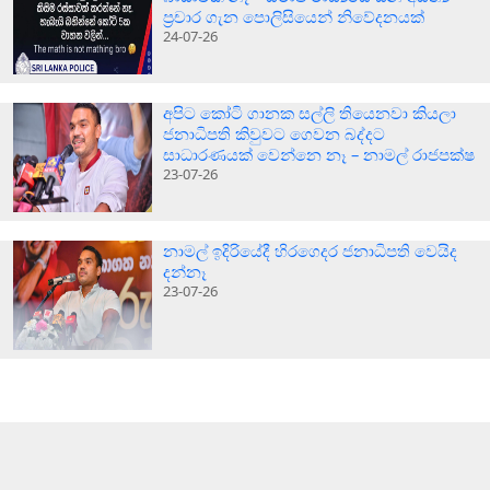
ප්‍රචාර ගැන පොලිසියෙන් නිවේදනයක්
24-07-26
අපිට කෝටි ගානක සල්ලි තියෙනවා කියලා
ජනාධිපති කිවුවට ගෙවන බද්දට
සාධාරණයක් වෙන්නෙ නෑ – නාමල් රාජපක්ෂ
23-07-26
නාමල් ඉදිරියේදී හිරගෙදර ජනාධිපති වෙයිද
දන්නෑ
23-07-26