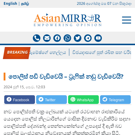
English
|
தமிழ்
2026 අගෝස්‍තු මස 07 වන සිකුරාදා
රන් ගෙනා රුමේෂ්ගේ හෙල්ලය
විජයදාසගේ පුත් රඛිත සහ චරිත්
පොලිස් පඩි වැඩිවෙයි – ට්‍රැෆික් නඩු වැඩිවෙයි?
2024 ජූනි 15, පෙ.ව. 12:03
Facebook
Twitter
WhatsApp
Telegram
නව පොලිස්පති චක්‍ර ලේඛයක් යටතේ රථවාහන රාජකාරියේ
යෙදෙන පොලිස් නිලධාරීන්ගේ මාසික දීමනාව වැඩිකිරීම සදහා
පොලිස්පති දේශබන්දු තෙන්නකෝන්ගේ උපදෙස් දී ඇති බව
පොලිස් මූලස්ථානය නිවේදනයක් නිකුත්කරමින් කියා සිටී,