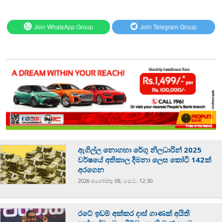
Join WhatsApp Group
Join Telegram Group
ඇගිල්ල නොගහා රේගු නිලධාරින් 2025
වර්ෂයේ අතිකාල දීමනා ලෙස කෝටි 142ක්
අරගෙන
2026 අගෝස්‍තු 08, පෙ.ව. 12:30
රටේ ඉඩම් අක්කර දාස් ගාණක් අයිති