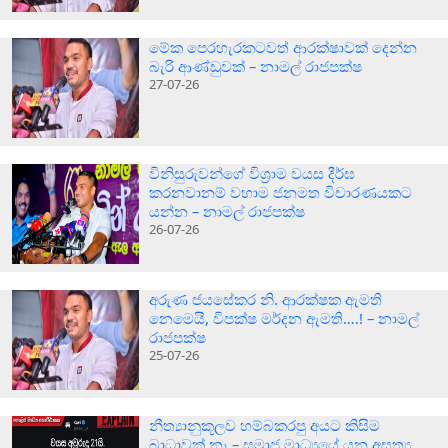
මේක පෙරහැරකටවත් ආරක්ෂාවක් දෙන්න
බැරි ආණ්ඩුවක් – නාමල් රාජපක්ෂ
27-07-26
විනිසුරුවන්ගේ විශ්‍රාම වයස දීර්ඝ
කරනවානම් වහාම ජනමත විචාරණයකට
යන්න – නාමල් රාජපක්ෂ
26-07-26
අරුණ ජයසේකර නි. ආරක්ෂක ඇමති
නෙමෙයි, විපක්ෂ මර්දන ඇමති….! – නාමල්
රාජපක්ෂ
25-07-26
නීත්‍යානුකූලව හම්බකරපු අයට කිසිම
බාධාවක් නෑ – සමාජ මාධ්‍යයේ යන අසත්‍ය