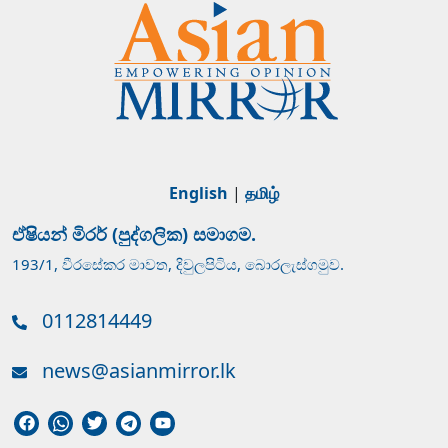
English
|
தமிழ்
ඒෂියන් මිරර් (පුද්ගලික) සමාගම.
193/1, වීරසේකර මාවත, දිවුලපිටිය, බොරලැස්ගමුව.
0112814449
news@asianmirror.lk