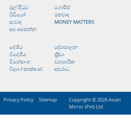
මුල් පිටුව
ගොසිප්
වීඩියෝ
මතවාද
සංවාද
MONEY MATTERS
අප අමතන්න
දේශීය
දේශපාලන
විදේශීය
ක්‍රීඩා
විශේෂාංග
ව්‍යාපාරික
විද්‍යා / තාක්ෂණ
අපරාධ
Privacy Policy
Sitemap
Copyright © 2026
Asian
Mirror (Pvt) Ltd