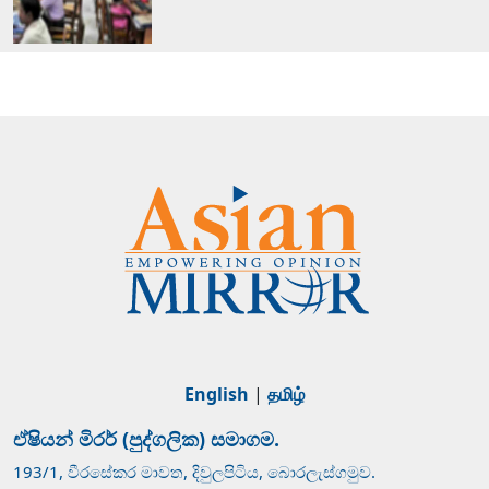
English
|
தமிழ்
ඒෂියන් මිරර් (පුද්ගලික) සමාගම.
193/1, වීරසේකර මාවත, දිවුලපිටිය, බොරලැස්ගමුව.