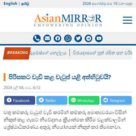
English
|
தமிழ்
2026 අගෝස්‍තු මස 10 වන සඳුදා
රන් ගෙනා රුමේෂ්ගේ හෙල්ලය
විජයදාසගේ පුත් රඛිත සහ චරිත්
පිරිසකට වැඩි කළ වැටුප් යළි අත්හිටුවයි?
2024 ජූලි 04, ප.ව. 6:12
Facebook
Twitter
WhatsApp
Telegram
වතු කම්කරු වැටුප් වැඩි කරමින් කම්කරු අමාත්‍යවරයා විසින්
නිකුත් කළ ගැසට් නිවේදනය ක්‍රියාත්මක කිරීම වළක්වාලමින්
ශ්‍රේෂ්ඨාධිකරණය අතුරු නියෝගයක් නිකුත් කර තිබෙනවා.