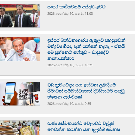
සාගර කාරියවසම් අත්අඩංගුවට
2026 අගෝස්‍තු 10, පෙ.ව. 11:03
ඉස්සර බන්ධනාගාරය ඇතුලට පහසුවෙන්
මත්ද්‍රව්‍ය ගියා, දැන් යන්නේ නැහැ – ඒකයි
මේ ප්‍රශ්නෙට හේතුව – වාසුදේව
නානායක්කාර
2026 අගෝස්‍තු 10, පෙ.ව. 10:21
QR ක්‍රමවේදය සහ ඉන්ධන ලබාදීමේ
සීමාවන් සම්බන්ධයෙන් දිවයිනටම සතුටු
හිතෙන ආරංචියක්
2026 අගෝස්‍තු 10, පෙ.ව. 9:55
රාජ්‍ය සේවකයන්ට වේලාවට වැටුප්
ගෙවන්න කරන්න යන අලුත්ම වෙනස