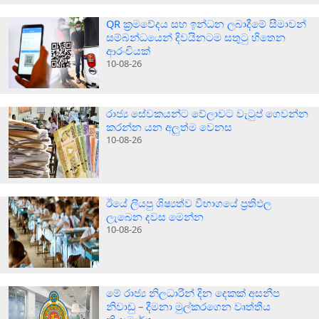
QR ක්‍රමවේදය සහ ඉන්ධන ලබාදීමේ සීමාවන්
සම්බන්ධයෙන් දිවයිනටම සතුටු හිතෙන
ආරංචියක්
10-08-26
රාජ්‍ය සේවකයන්ට වේලාවට වැටුප් ගෙවන්න
කරන්න යන අලුත්ම වෙනස
10-08-26
ඊයේ ලියපු ශිෂ්‍යත්ව විභාගයේ ප්‍රතිඵල
ලැබෙන දවස මෙන්න
10-08-26
මේ රාජ්‍ය නිලධාරීන් දින දෙකක් අසනීප
නිවාඩු – දීමනා මුල්කරගෙන වෘත්තීය