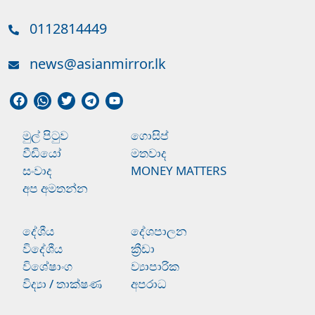
0112814449
news@asianmirror.lk
මුල් පිටුව
ගොසිප්
වීඩියෝ
මතවාද
සංවාද
MONEY MATTERS
අප අමතන්න
දේශීය
දේශපාලන
විදේශීය
ක්‍රීඩා
විශේෂාංග
ව්‍යාපාරික
විද්‍යා / තාක්ෂණ
අපරාධ