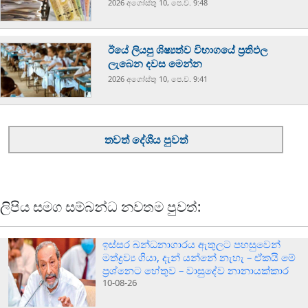
2026 අගෝස්‍තු 10, පෙ.ව. 9:48
ඊයේ ලියපු ශිෂ්‍යත්ව විභාගයේ ප්‍රතිඵල
ලැබෙන දවස මෙන්න
2026 අගෝස්‍තු 10, පෙ.ව. 9:41
තවත් දේශීය පුවත්
ලිපිය සමග සම්බන්ධ නවතම පුවත්:
ඉස්සර බන්ධනාගාරය ඇතුලට පහසුවෙන්
මත්ද්‍රව්‍ය ගියා, දැන් යන්නේ නැහැ – ඒකයි මේ
ප්‍රශ්නෙට හේතුව – වාසුදේව නානායක්කාර
10-08-26