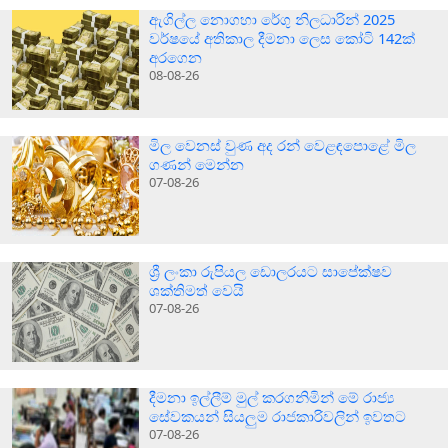
ඇගිල්ල නොගහා රේගු නිලධාරින් 2025
වර්ෂයේ අතිකාල දීමනා ලෙස කෝටි 142ක්
අරගෙන
08-08-26
මිල වෙනස් වුණ අද රන් වෙළඳපොළේ මිල
ගණන් මෙන්න
07-08-26
ශ්‍රී ලංකා රුපියල ඩොලරයට සාපේක්ෂව
ශක්තිමත් වෙයි
07-08-26
දීමනා ඉල්ලීම් මුල් කරගනිමින් මේ රාජ්‍ය
සේවකයන් සියලුම රාජකාරිවලින් ඉවතට
07-08-26