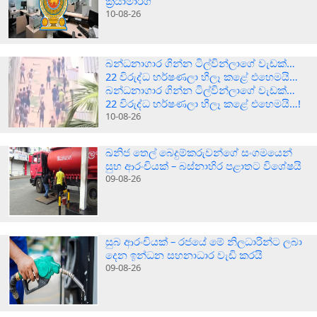
ක්‍රියාමාර්ග
10-08-26
බන්ධනාගාර ගින්න ටිල්වින්ලාගේ වැඩක්…
22 විරුද්ධ හර්ෂණලා හීලෑ කළේ එහෙමයි…
බන්ධනාගාර ගින්න ටිල්වින්ලාගේ වැඩක්…
22 විරුද්ධ හර්ෂණලා හීලෑ කළේ එහෙමයි…!
10-08-26
ඛනිජ තෙල් බෙදුම්කරුවන්ගේ සංගමයෙන්
සුභ ආරංචියක් – බස්නාහිර පළාතට විශේෂයි
09-08-26
සුබ ආරංචියක් – රජයේ මේ නිලධාරින්ට ලබා
දෙන ඉන්ධන සහනාධාර වැඩි කරයි
09-08-26