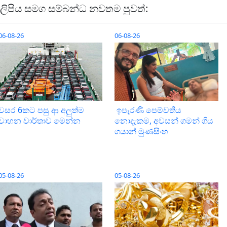
ලිපිය සමග සම්බන්ධ නවතම පුවත්:
06-08-26
06-08-26
වසර 6කට පසු ආ අලුත්ම
ඉපැරණි පෙම්වතිය
වාහන වාර්තාව මෙන්න
නොදැකම, අවසන් ගමන් ගිය
ගයාන් මුණසිංහ
05-08-26
05-08-26