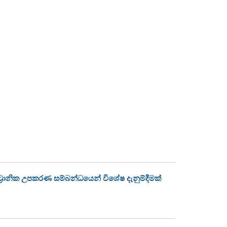
්‍රොනික උපකරණ සම්බන්ධයෙන් විශේෂ දැනුම්දීමක්