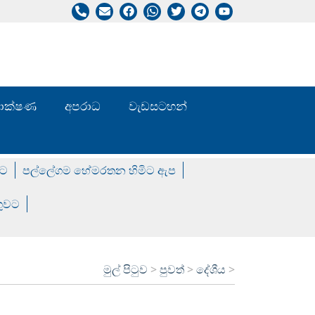
/ තාක්ෂණ
අපරාධ
වැඩසටහන්
වට
පල්ලේගම හේමරතන හිමිට ඇප
ගුවට
මුල් පිටුව
>
පුවත්
>
දේශීය
>