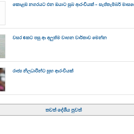
කොළඹ නගරයට එන ඔයාට සුබ ආරංචියක් – සැප්තැම්බර් මාසයේ ස
වසර 6කට පසු ආ අලුත්ම වාහන වාර්තාව මෙන්න
රාජ්‍ය නිලධාරීන්ට සුභ ආරංචියක්
තවත් දේශීය පුවත්