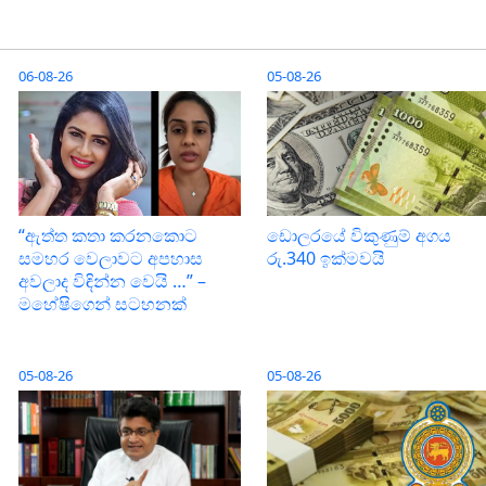
06-08-26
05-08-26
“ඇත්ත කතා කරනකොට
ඩොලරයේ විකුණුම් අගය
සමහර වෙලාවට අපහාස
රු.340 ඉක්මවයි
අවලාද විඳින්න වෙයි …” –
මහේෂිගෙන් සටහනක්
05-08-26
05-08-26