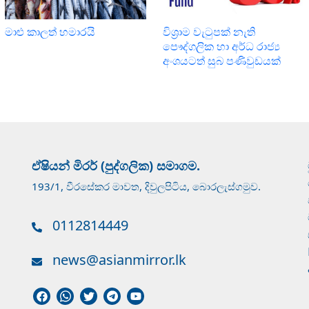
මාළු කාලත් හමාරයි
විශ්‍රාම වැටුපක් නැති
පෞද්ගලික හා අර්ධ රාජ්‍ය
අංශයටත් සුබ පණිවුඩයක්
ඒෂියන් මිරර් (පුද්ගලික) සමාගම.
193/1, වීරසේකර මාවත, දිවුලපිටිය, බොරලැස්ගමුව.
0112814449
news@asianmirror.lk