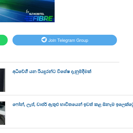
Join Telegram Group
අධිවේගී යන රියදුරන්ට විශේෂ දැනුම්දීමක්
ෆෝන්, ලැප්, චාජර් ඇතුළු භාවිතයෙන් ඉවත් කළ ඕනෑම ඉලෙක්ට