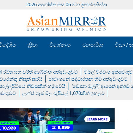
2026 අගෝස්‍තු මස 06 වන බ්‍රහස්පතින්දා
විදේශීය
ක්‍රීඩා
විශේෂාංග
ව්‍යාපාරික
විද්‍යා 
් රඛිත සහ චරිත් අබේසිංහ අත්අඩංගුවට
විමල් වීරවංශ අත්අඩංගු
රෙන්තු නිකුත් කරයි
රාජාංගනේ සද්ධාරතන හිමි අත්අඩංගුවට
 කොල්ලුපිටියේ නිවසකින් හමුවෙයි
‘චොකා මල්ලි’ ආයෙත් අත්අඩං
්අඩංගුවට
ලාෆ්ස් ගෑස් මිල රුපියල් 1,070කින් ඉහළට