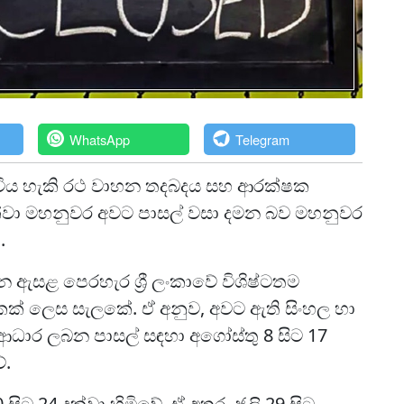
WhatsApp
Telegram
විය හැකි රථ වාහන තදබදය සහ ආරක්ෂක
 දක්වා මහනුවර අවට පාසල් වසා දමන බව මහනුවර
.
ෙන ඇසළ පෙරහැර ශ්‍රී ලංකාවේ විශිෂ්ටතම
කක් ලෙස සැලකේ. ඒ අනුව, අවට ඇති සිංහල හා
ධාර ලබන පාසල් සඳහා අගෝස්තු 8 සිට 17
ේ.
සිට 24 දක්වා හිමිවේ. ඒ අතර, ජූලි 29 සිට