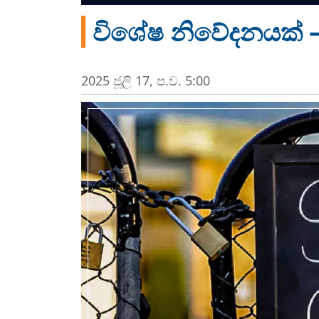
විශේෂ නිවේදනයක් –
2025 ජූලි 17, ප.ව. 5:00