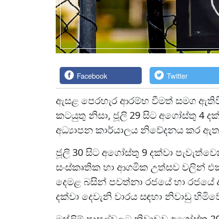
Facebook
Twitter
ඇසළ පෙරහැර ආරම්භ වීමත් සමග ඇති
කටයුතු නිසා, ජූලි 29 සිට අගෝස්තු 4
අධ්‍යාපන කාර්යාලය නිවේදනය කර ඇත
ජූලි 30 සිට අගෝස්තු 9 දක්වා පැවැත්ව
සංස්කෘතික හා ආගමික උත්සව වලින් එ
දෙමළ බසින් පවත්නා රජයේ හා රජයේ ආ
දක්වා දෙවැනි වාරය සඳහා නිවාඩු හිමිව
මුස්ලිම් පාසල්වලට නිවාඩුව අගෝස්තු 20 