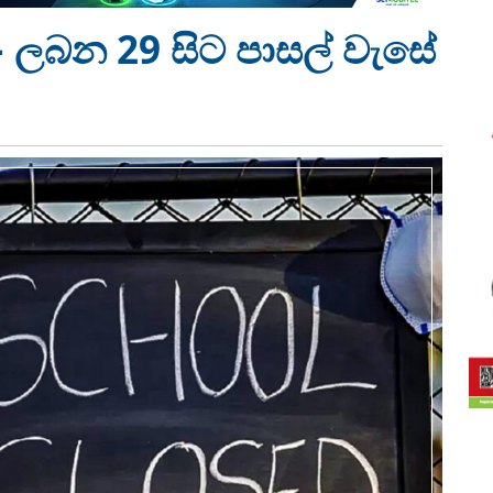
 ලබන 29 සිට පාසල් වැසේ