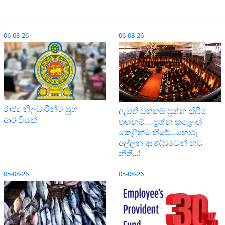
06-08-26
06-08-26
රාජ්‍ය නිලධාරීන්ට සුභ
ඇමති වත්කම් ප්‍රශ්න කිරීම
ආරංචියක්
තහනම්… ප්‍රශ්න කළොත්
කෙළින්ම හිරේ…හොරු
අල්ලන ආණ්ඩුවෙන් නව
නීති…!
05-08-26
05-08-26