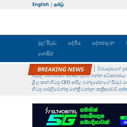
English
|
தமிழ்
මුල් පිටුව
දේශීය
දේශපාලන
ගොසිප්
රන් ගෙනා රුමේෂ්ගේ හෙල්ලය
විජයදාසගේ පුත
බැසිල් රාජපක්ෂව අත්අඩංගුවට ගන්න අධිකරණය ව
ශ්‍රී ලංකන් හිටපු CEO කපිල චන්ද්‍රසේනගේ සිරුර
හිටපු පාර්ලිමේන්තු මන්ත්‍රී චන්දන කත්‍රිආරච්චි අත