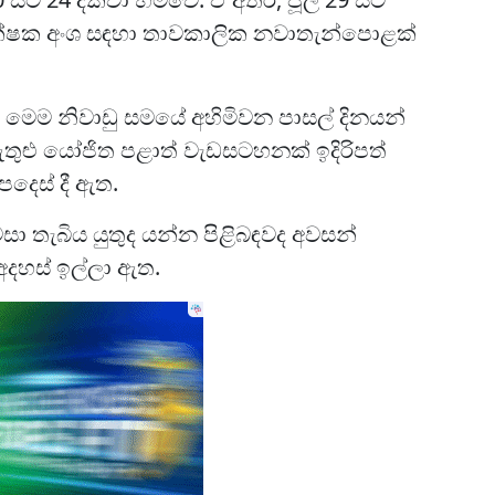
ආරක්ෂක අංශ සඳහා තාවකාලික නවාතැන්පොළක්
්, මෙම නිවාඩු සමයේ අහිමිවන පාසල් දිනයන්
 ඇතුළු යෝජිත පළාත් වැඩසටහනක් ඉදිරිපත්
දෙස් දී ඇත.
සා තැබිය යුතුද යන්න පිළිබඳවද අවසන්
 අදහස් ඉල්ලා ඇත.