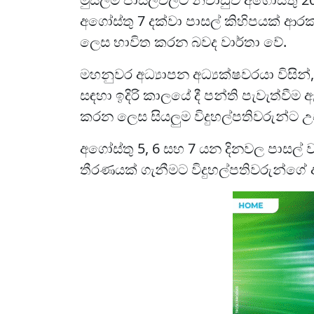
අගෝස්තු 7 දක්වා පාසල් කිහිපයක් 
ලෙස භාවිත කරන බවද වාර්තා වේ.
මහනුවර අධ්‍යාපන අධ්‍යක්ෂවරයා විසින
සඳහා ඉදිරි කාලයේ දී පන්ති පැවැත්වීම
කරන ලෙස සියලුම විදුහල්පතිවරුන්ට උප
අගෝස්තු 5, 6 සහ 7 යන දිනවල පාසල් ව
තීරණයක් ගැනීමට විදුහල්පතිවරුන්ගේ