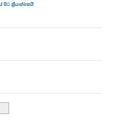
ිට ක්‍රියාත්මකයි