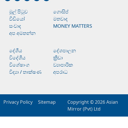
මුල් පිටුව
ගොසිප්
වීඩියෝ
මතවාද
සංවාද
MONEY MATTERS
අප අමතන්න
දේශීය
දේශපාලන
විදේශීය
ක්‍රීඩා
විශේෂාංග
ව්‍යාපාරික
විද්‍යා / තාක්ෂණ
අපරාධ
Privacy Policy
Sitemap
Copyright © 2026
Asian
Mirror (Pvt) Ltd