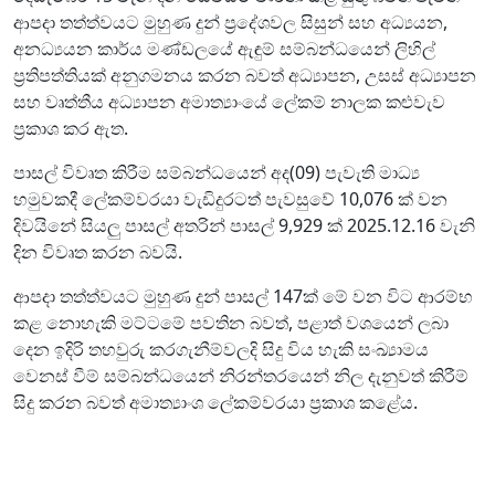
ආපදා තත්ත්වයට මුහුණ දුන් ප්‍රදේශවල සිසුන් සහ අධ්‍යයන,
අනධ්‍යයන කාර්ය මණ්ඩලයේ ඇඳුම් සම්බන්ධයෙන් ලිහිල්
ප්‍රතිපත්තියක් අනුගමනය කරන බවත් අධ්‍යාපන, උසස් අධ්‍යාපන
සහ වෘත්තීය අධ්‍යාපන අමාත්‍යාංයේ ලේකම් නාලක කළුවැව
ප්‍රකාශ කර ඇත.
පාසල් විවෘත කිරීම සම්බන්ධයෙන් අද(09) පැවැති මාධ්‍ය
හමුවකදී ලේකම්වරයා වැඩිදුරටත් පැවසුවේ 10,076 ක් වන
දිවයිනේ සියලු පාසල් අතරින් පාසල් 9,929 ක් 2025.12.16 වැනි
දින විවෘත කරන බවයි.
ආපදා තත්ත්වයට මුහුණ දුන් පාසල් 147ක් මේ වන විට ආරම්භ
කළ නොහැකි මට්ටමේ පවතින බවත්, පළාත් වශයෙන් ලබා
දෙන ඉදිරි තහවුරු කරගැනීම්වලදි සිදු විය හැකි සංඛ්‍යාමය
වෙනස් වීම් සම්බන්ධයෙන් නිරන්තරයෙන් නිල දැනුවත් කිරීම්
සිදු කරන බවත් අමාත්‍යාංශ ලේකම්වරයා ප්‍රකාශ කළේය.