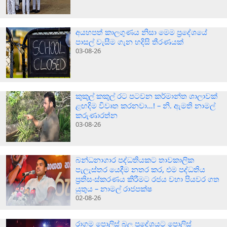
අයහපත් කාලගුණය නිසා මෙම ප්‍රදේශයේ
පාසල් වැසීම ගැන හදිසි තීරණයක්
03-08-26
කුකුල් කකුල් රට පටවන කර්මාන්ත ශාලාවක්
ළඟදිම විවෘත කරනවා…! – නි. ඇමති නාමල්
කරුණාරත්න
03-08-26
බන්ධනාගාර පද්ධතියකට තාවකාලික
පැලැස්තර යෙදීම නතර කර, එම පද්ධතිය
ප්‍රතිසංස්කරණය කිරීමට රජය වහා පියවර ගත
යුතුය – නාමල් රාජපක්ෂ
02-08-26
රාගම පොලිස් බල ප්‍රදේශයට පොලිස්