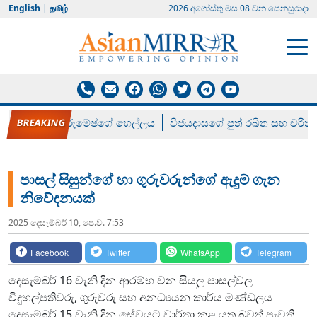
English
|
தமிழ்
2026 අගෝස්‍තු මස 08 වන සෙනසුරාදා
රන් ගෙනා රුමේෂ්ගේ හෙල්ලය
විජයදාසගේ පුත් රඛිත සහ චරිත්
පාසල් සිසුන්ගේ හා ගුරුවරුන්ගේ ඇදුම් ගැන
නිවේදනයක්
2025 දෙසැම්‍බර් 10, පෙ.ව. 7:53
Facebook
Twitter
WhatsApp
Telegram
දෙසැම්බර් 16 වැනි දින ආරම්භ වන සියලු පාසල්වල
විදුහල්පතිවරු, ගුරුවරු සහ අනධ්‍යයන කාර්ය මණ්ඩලය
දෙසැම්බර් 15 වැනි දින සේවයට වාර්තා කළ යුතු බවත් පැවති