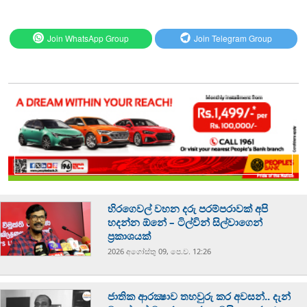
Join WhatsApp Group
Join Telegram Group
හිරගෙවල් වහන දරු පරම්පරාවක් අපි
හදන්න ඕනේ – ටිල්වින් සිල්වාගෙන්
ප්‍රකාශයක්
2026 අගෝස්‍තු 09, පෙ.ව. 12:26
ජාතික ආරක්‍ෂාව තහවුරු කර අවසන්.. දැන්