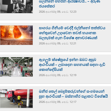
බලන්නේ මහජන ආරක්‍ෂාවයි.. – අරුණ
ජයසේකර
2026 අගෝස්‍තු 09, පෙ.ව. 12:23
සාගරය ගිනියම් වෙද්දී එල්නිනෝ තත්ත්වය
හේතුවෙන් උදාවෙන තවත් භයානක
බලපෑමක් ගැන විශේෂ අනාවරණයක්
2026 අගෝස්‍තු 09, පෙ.ව. 12:21
ඇගලුම් ක්ෂේත්‍රයේ ඉන්න ඔබට අසුබ
ආරංචියක් – ලබාදෙන සහනයක් සඳහා දැඩි
කොන්දේසියක්
2026 අගෝස්‍තු 09, පෙ.ව. 12:19
ඛනිජ තෙල් බෙදුම්කරුවන්ගේ සංගමයෙන්
සුභ ආරංචියක් – බස්නාහිර පළාතට විශේෂයි
2026 අගෝස්‍තු 09, පෙ.ව. 12:17