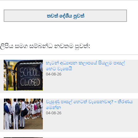
තවත් දේශීය පුවත්
ලිපිය සමග සම්බන්ධ නවතම පුවත්:
හැටන් අධ්‍යාපන කලාපයේ සියලුම පාසල්
හෙට වැසෙයි
04-08-26
වැසුණු පාසල් හෙටත් වැසෙනවාද? – තීරණය
මෙන්න
04-08-26