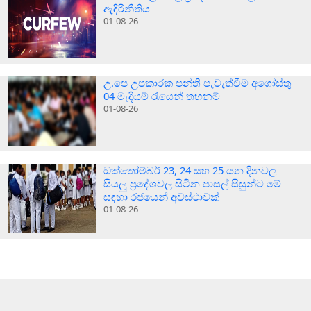
ඇඳිරිනීතිය
01-08-26
උ.පෙ උපකාරක පන්ති පැවැත්වීම අගෝස්තු
04 මැදියම් රැයෙන් තහනම්
01-08-26
ඔක්තෝම්බර් 23, 24 සහ 25 යන දිනවල
සියලු ප්‍රදේශවල සිටින පාසල් සිසුන්ට මේ
සඳහා රජයෙන් අවස්ථාවක්
01-08-26