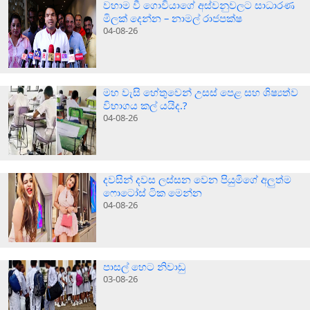
වහාම වී ගොවියාගේ අස්වනුවලට සාධාරණ
මිලක් දෙන්න – නාමල් රාජපක්ෂ
04-08-26
මහ වැසි හේතුවෙන් උසස් පෙළ සහ ශිෂ්‍යත්ව
විභාගය කල් යයිද.?
04-08-26
දවසින් දවස ලස්සන වෙන පියුමිගේ අලුත්ම
ෆොටෝස් ටික මෙන්න
04-08-26
පාසල් හෙට නිවාඩු
03-08-26