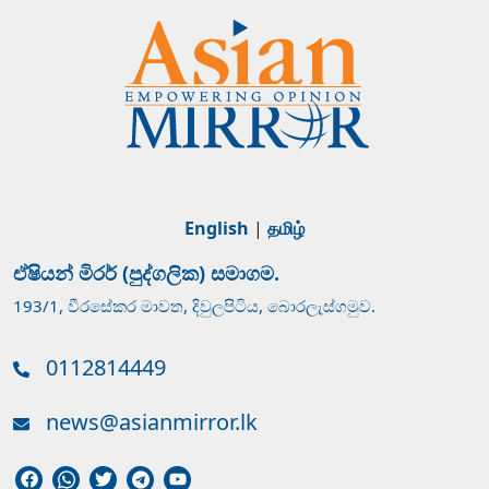
English
|
தமிழ்
ඒෂියන් මිරර් (පුද්ගලික) සමාගම.
193/1, වීරසේකර මාවත, දිවුලපිටිය, බොරලැස්ගමුව.
0112814449
news@asianmirror.lk