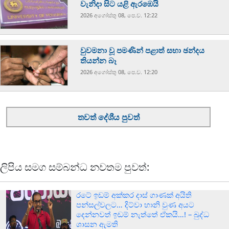
වැනිදා සිට යළි ඇරඹෙයි
2026 අගෝස්‍තු 08, පෙ.ව. 12:22
වුවමනා වූ පමණින් පළාත් සභා ඡන්දය
තියන්න බෑ
2026 අගෝස්‍තු 08, පෙ.ව. 12:20
තවත් දේශීය පුවත්
ලිපිය සමග සම්බන්ධ නවතම පුවත්:
රටේ ඉඩම් අක්කර දාස් ගාණක් අයිති
පන්සල්වලට… දිට්වා හානි වුණ අයට
දෙන්නවත් ඉඩම් නැත්තේ ඒකයි…! – බුද්ධ
ශාසන ඇමති