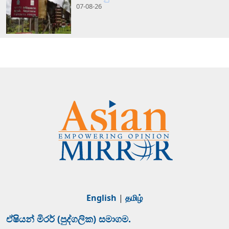
07-08-26
English
|
தமிழ்
ඒෂියන් මිරර් (පුද්ගලික) සමාගම.