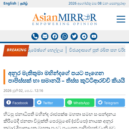
English
|
தமிழ்
2026 අගෝස්‍තු මස 08 වන සෙනසුරාදා
රන් ගෙනා රුමේෂ්ගේ හෙල්ලය
විජයදාසගේ පුත් රඛිත සහ චරිත්
අනුර මැතිතුමා මහින්දගේ පයට පෑගෙන
පාපිස්සක් හා සමානයි – තිස්ස කුට්ටිආරච්චි කියයි
2026 ජූනි 02, පෙ.ව. 12:16
Facebook
Twitter
WhatsApp
Telegram
හිටපු ජනාධිපති මහින්ද රාජපක්ෂ මහතා සමඟ සංසන්දනය
කිරීමේදී ජනතා විමුක්ති පෙරමුණේ (ජවිපෙ) නායක අනුර
කුමාර දිසානායක මහතා පයට පෑගෙන පාපිස්සක් වැනි බව