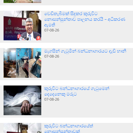
වෙඩිතැබීමක් සිදුකර කුරුවිට
නොසන්සුන්තාව පාලනය කරයි – අධිකරණ
ඇමති
07-08-26
මැගසින් ගැටුමින් බන්ධනාගාරයට දැඩි හානි
07-08-26
කුරුවිට බන්ධනාගාරයේ ගැටුමෙන්
දෙදෙනෙකු මරුට
07-08-26
කුරුවිට බන්ධනාගාරයේත්
නොසන්සුන්තාවක්