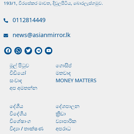
193/1, වීරසේකර මාවත, දිවුලපිටිය, බොරලැස්ගමුව.
0112814449
news@asianmirror.lk
මුල් පිටුව
ගොසිප්
වීඩියෝ
මතවාද
සංවාද
MONEY MATTERS
අප අමතන්න
දේශීය
දේශපාලන
විදේශීය
ක්‍රීඩා
විශේෂාංග
ව්‍යාපාරික
විද්‍යා / තාක්ෂණ
අපරාධ