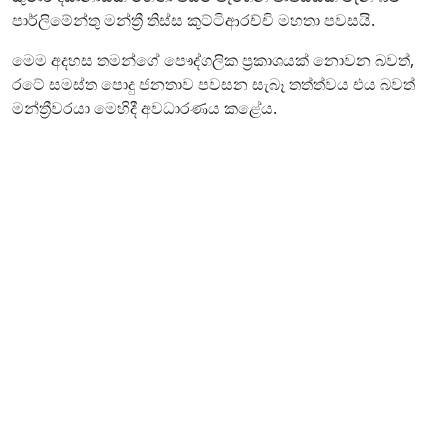
පාර්ලිමේන්තු මන්ත්‍රී තිස්ස කුට්ටිආරච්චි මහතා පවසයි.
මෙම අදහස තමන්ගේ පෞද්ගලික ප්‍රකාශයක් නොවන බවත්,
රටේ සමස්ත පොදු ජනතාව පවසන සැබෑ තත්ත්වය එය බවත්
මන්ත්‍රීවරයා මෙහිදී අවධාරණය කළේය.