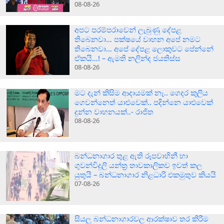
08-08-26
අපට පරම්පරාවෙන් ලැබුණු දේපළ
තිබෙනවා… පක්ෂයේ වාහන අපේ නමට
තිබෙනවා… අපේ දේපළ ලොකුවට පේන්නේ
ඒකයි…! – ඇමති නලින්ද ජයතිස්ස
08-08-26
මට දැන් කිසිම ආදායමක් නෑ.. ගෙදර කුලිය
ගෙවන්නෙත් යාළුවෙක්.. පදින්නෙ යාළුවෙක්
දුන්න වාහනයක්..- රාජිත
08-08-26
බන්ධනාගාර තුළ ඇති රූපවාහිනී හා
ගුවන්විදුලි යන්ත්‍ර තාවකාලිකව ඉවත් කල
යුතුයි – බන්ධනාගාර නිළධාරි එකමුතුව කියයි
07-08-26
සියලු බන්ධනාගාරවල ආරක්ෂාව තර කිරීම