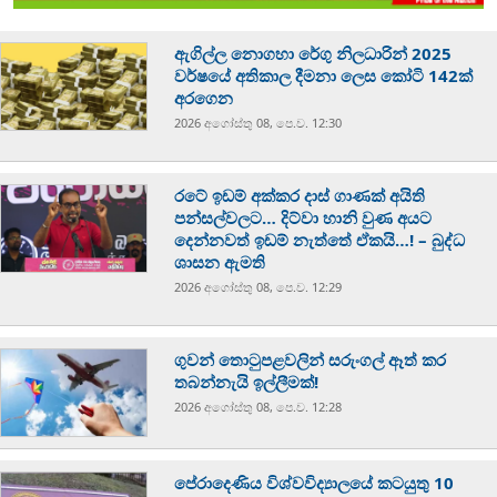
ඇගිල්ල නොගහා රේගු නිලධාරින් 2025
වර්ෂයේ අතිකාල දීමනා ලෙස කෝටි 142ක්
අරගෙන
2026 අගෝස්‍තු 08, පෙ.ව. 12:30
රටේ ඉඩම් අක්කර දාස් ගාණක් අයිති
පන්සල්වලට… දිට්වා හානි වුණ අයට
දෙන්නවත් ඉඩම් නැත්තේ ඒකයි…! – බුද්ධ
ශාසන ඇමති
2026 අගෝස්‍තු 08, පෙ.ව. 12:29
ගුවන් තොටුපළවලින් සරුංගල් ඈත් කර
තබන්නැයි ඉල්ලීමක්!
2026 අගෝස්‍තු 08, පෙ.ව. 12:28
පේරාදෙණිය විශ්වවිද්‍යාලයේ කටයුතු 10