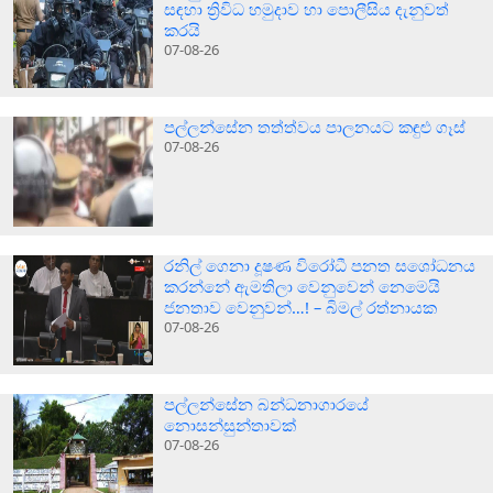
සඳහා ත්‍රිවිධ හමුදාව හා පොලීසිය දැනුවත්
කරයි
07-08-26
පල්ලන්සේන තත්ත්වය පාලනයට කඳුළු ගෑස්
07-08-26
රනිල් ගෙනා දූෂණ විරෝධී පනත සශෝධනය
කරන්නේ ඇමතිලා වෙනුවෙන් නෙමෙයි
ජනතාව වෙනුවන්…! – බිමල් රත්නායක
07-08-26
පල්ලන්සේන බන්ධනාගාරයේ
නොසන්සුන්තාවක්
07-08-26