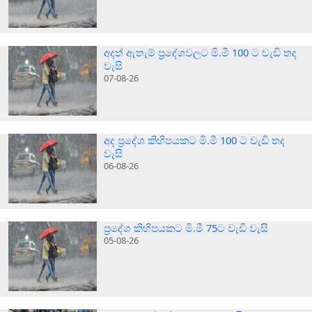
අදත් ඇතැම් ප්‍රදේශවලට මි.මී 100 ට වැඩි තද
වැසි
07-08-26
අද ප්‍රදේශ කිහිපයකට මි.මී 100 ට වැඩි තද
වැසි
06-08-26
ප්‍රදේශ කිහිපයකට මි.මී 75ට වැඩි වැසි
05-08-26