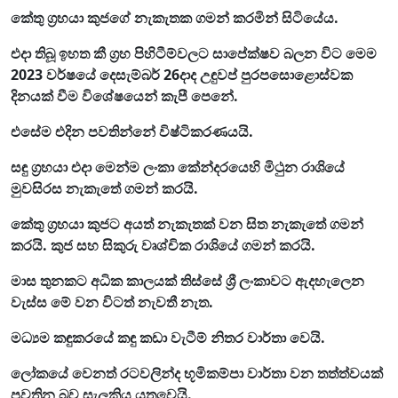
කේතු ග්‍රහයා කුජගේ නැකැතක ගමන් කරමින් සිටියේය.
එදා තිබූ ඉහත කී ග්‍රහ පිහිටීම්වලට සාපේක්ෂව බලන විට මෙම
2023 වර්ෂයේ දෙසැම්බර් 26දාද උඳුවප් පුරපසොළොස්වක
දිනයක් වීම විශේෂයෙන් කැපී පෙනේ.
එසේම එදින පවතින්නේ විෂ්ටිකරණයයි.
සඳු ග්‍රහයා එදා මෙන්ම ලංකා කේන්දරයෙහි මිථුන රාශියේ
මුවසිරස නැකැතේ ගමන් කරයි.
කේතු ග්‍රහයා කුජට අයත් නැකැතක් වන සිත නැකැතේ ගමන්
කරයි. කුජ සහ සිකුරු වෘශ්චික රාශියේ ගමන් කරයි.
මාස තුනකට අධික කාලයක් තිස්සේ ශ්‍රී ලංකාවට ඇදහැලෙන
වැස්ස මේ වන විටත් නැවතී නැත.
මධ්‍යම කඳුකරයේ කඳු කඩා වැටීම් නිතර වාර්තා වෙයි.
ලෝකයේ වෙනත් රටවලින්ද භූමිකම්පා වාර්තා වන තත්ත්වයක්
පවතින බව සැලකිය යුතුවෙයි.