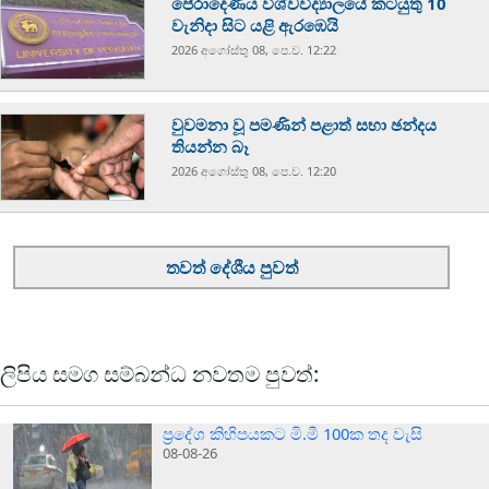
පේරාදෙණිය විශ්වවිද්‍යාලයේ කටයුතු 10
වැනිදා සිට යළි ඇරඹෙයි
2026 අගෝස්‍තු 08, පෙ.ව. 12:22
වුවමනා වූ පමණින් පළාත් සභා ඡන්දය
තියන්න බෑ
2026 අගෝස්‍තු 08, පෙ.ව. 12:20
තවත් දේශීය පුවත්
ලිපිය සමග සම්බන්ධ නවතම පුවත්:
ප්‍රදේශ කිහිපයකට මි.මී 100ක තද වැසි
08-08-26