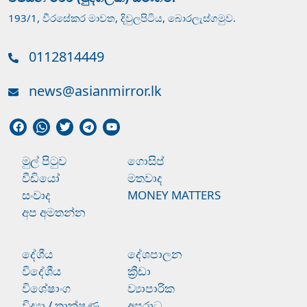
193/1, වීරසේකර මාවත, දිවුලපිටිය, බොරලැස්ගමුව.
0112814449
news@asianmirror.lk
මුල් පිටුව
ගොසිප්
වීඩියෝ
මතවාද
සංවාද
MONEY MATTERS
අප අමතන්න
දේශීය
දේශපාලන
විදේශීය
ක්‍රීඩා
විශේෂාංග
ව්‍යාපාරික
විද්‍යා / තාක්ෂණ
අපරාධ