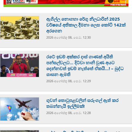
ඇගිල්ල නොගහා රේගු නිලධාරින් 2025
වර්ෂයේ අතිකාල දීමනා ලෙස කෝටි 142ක්
අරගෙන
2026 අගෝස්‍තු 08, පෙ.ව. 12:30
රටේ ඉඩම් අක්කර දාස් ගාණක් අයිති
පන්සල්වලට… දිට්වා හානි වුණ අයට
දෙන්නවත් ඉඩම් නැත්තේ ඒකයි…! – බුද්ධ
ශාසන ඇමති
2026 අගෝස්‍තු 08, පෙ.ව. 12:29
ගුවන් තොටුපළවලින් සරුංගල් ඈත් කර
තබන්නැයි ඉල්ලීමක්!
2026 අගෝස්‍තු 08, පෙ.ව. 12:28