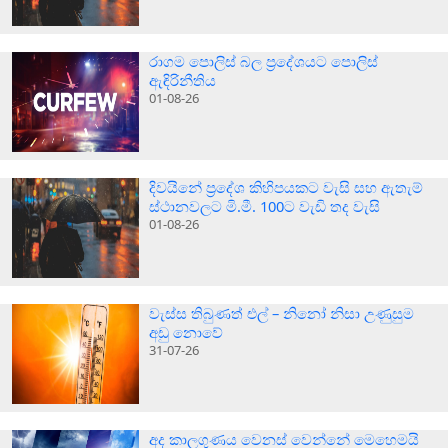
රාගම පොලිස් බල ප්‍රදේශයට පොලිස්
ඇඳිරිනීතිය
01-08-26
දිවයිනේ ප්‍රදේශ කිහිපයකට වැසි සහ ඇතැම්
ස්ථානවලට මි.මී. 100ට වැඩි තද වැසි
01-08-26
වැස්ස තිබුණත් එල් – නිනෝ නිසා උණුසුම
අඩු නොවේ
31-07-26
අද කාලගුණය වෙනස් වෙන්නේ මෙහෙමයි