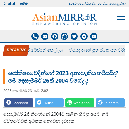
English
|
தமிழ்
2026 අගෝස්‍තු මස 08 වන සෙනසුරාදා
රන් ගෙනා රුමේෂ්ගේ හෙල්ලය
විජයදාසගේ පුත් රඛිත සහ චරිත්
ජෝතිෂ්‍යවේදීන්ගේ 2023 අනාවැකිය හරියයිද?
මේ දෙසැම්බර් 26ත් 2004 වගේලු!
2023 දෙසැම්‍බර් 23, ප.ව. 2:02
Facebook
Twitter
WhatsApp
Telegram
දෙසැම්බර් 26 කියන්නේ 2004ට කලින් හිටපු අයට නම්
ජීවිතයටවත් අමතක නොවන දවසක්.