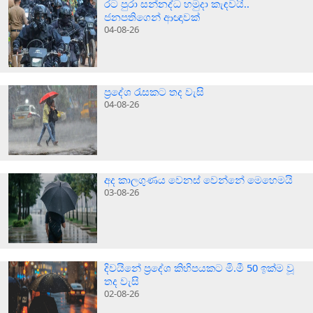
රට පුරා සන්නද්ධ හමුදා කැඳවයි..
ජනපතිගෙන් ආඥාවක්
04-08-26
ප්‍රදේශ රැසකට තද වැසි
04-08-26
අද කාලගුණය වෙනස් වෙන්නේ මෙහෙමයි
03-08-26
දිවයිනේ ප්‍රදේශ කිහිපයකට මි.මී 50 ඉක්ම වූ
තද වැසි
02-08-26