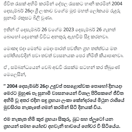
ජීවිත රැසක් අහිමි කරමින් දේපල රැසකට හානි කරමින් 2004
දෙසැම්බර් 26දා ශ්‍රී ලංකාව වගේම මුළු මහත් ලෝකයම රුදුරු
සුනාමි රකුසට බිලි වුණා.
ඉතින් ඒ දෙසැම්බර් 26 වගේම 2023 දෙසැම්බර් 26 ගැනත්
බොහෝ දෙනෙක් විවිධ අනතුරු ඇඟවීම් සිදු කරනවා.
මොකද එදා මෙන්ම මෙදා පාරත් පවතින ග්‍රහ තත්ත්වය මත
ජෝතිශ්‍යව්දින් පවා තවත් ව්‍යසනයක පෙර නිමිති කියාපානවා.
ඒ , සම්බන්ධයෙන් වෙබ් අඩවි රැසක්ම සටහන් කර තිබුණේ
මෙලෙසින්,
” 2004 දෙසැම්බර් 26දා උඳුවප් පසළොස්වක පොහෝ දිනයදා
මෙරට මුහුණ පෑ සුනාමි ව්‍යසනයෙන් විශාල පිරිසකගේ ජීවිත
අහිමි වූ අතර එදින සඳු ග්‍රහයා ලංකා කේන්දරයේ මිථුන රාශියේ
මුවසිරස නැකැතේ ගමන් කරමින් සිටි දිනයක් විය.
එම නැකැත හිමි කුජ ග්‍රහයා සිකුරු, බුධ සහ ප්ලූටෝ යන
ග්‍රහයන් සමඟ යෝගව දහවැනි භාවයේ ගෝචර වී සිටියේය.