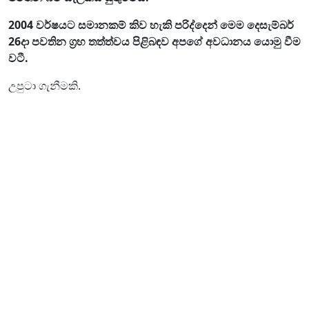
2004 වර්ෂයට සමානකම් කිව හැකි පරිද්දෙන් මෙම දෙසැම්බර්
26දා පවතින ග්‍රහ තත්ත්වය පිළිබඳව අපගේ අවධානය යොමු වීම
වටී.
උපුටා ගැනීමකි.