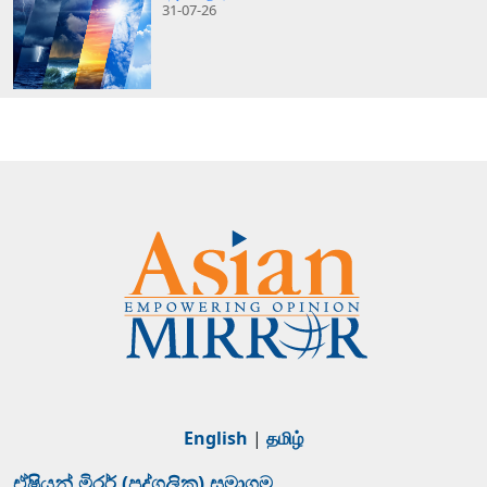
31-07-26
English
|
தமிழ்
ඒෂියන් මිරර් (පුද්ගලික) සමාගම.