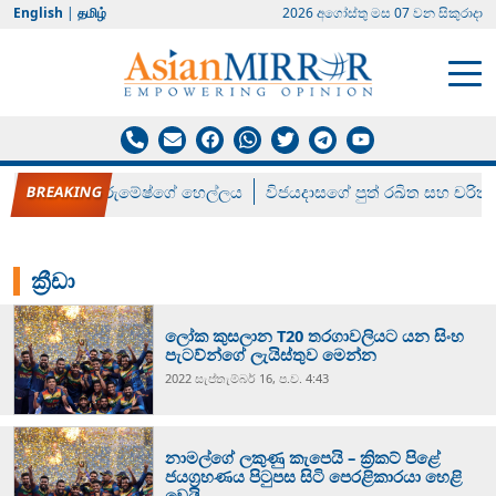
English
|
தமிழ்
2026 අගෝස්‍තු මස 07 වන සිකුරාදා
රන් ගෙනා රුමේෂ්ගේ හෙල්ලය
විජයදාසගේ පුත් රඛිත සහ චරිත්
ක්‍රීඩා
ලෝක කුසලාන T20 තරගාවලියට යන සිංහ
පැටව්න්ගේ ලැයිස්තුව මෙන්න
2022 සැප්‍තැම්‍බර් 16, ප.ව. 4:43
නාමල්ගේ ලකුණු කැපෙයි – ක්‍රිකට් පිළේ
ජයග්‍රහණය පිටුපස සිටි පෙරළිකාරයා හෙළි
වෙයි