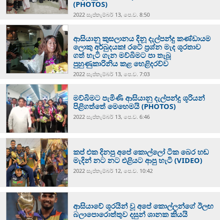
(PHOTOS)
2022 සැප්‍තැම්‍බර් 13, පෙ.ව. 8:50
ආසියානු කුසලානය දිනූ දැල්පන්දු කණ්ඩායම
ලොකු අර්බුදයක! රටේ ප්‍රශ්න මැද ශූරතාව
ගත් හැටි ගැන මව්බිමට පා තැබූ
පුහුණුකාරිනිය කළ හෙළිදරව්ව
2022 සැප්‍තැම්‍බර් 13, පෙ.ව. 7:03
මව්බිමට පැමිණි ආසියානු දැල්පන්දු ශූරියන්
පිළිගත්තේ මෙහෙමයි (PHOTOS)
2022 සැප්‍තැම්‍බර් 13, පෙ.ව. 6:46
කප් එක දිනපු අපේ කොල්ලෝ ටික බෙර හඬ
මැදින් නට නට එළියට ආපු හැටි (VIDEO)
2022 සැප්‍තැම්‍බර් 12, පෙ.ව. 10:42
ආසියාවේ ශූරයින් වූ අපේ කොල්ලන්ගේ ඊලඟ
බලාපොරොත්තුව දසුන් ශානක කියයි