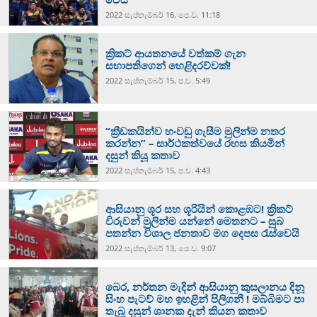
2022 සැප්‍තැම්‍බර් 16, පෙ.ව. 11:18
ක්‍රිකට් ආයතනයේ වත්කම් ගැන
සභාපතිගෙන් හෙළිදරව්වක්!
2022 සැප්‍තැම්‍බර් 15, ප.ව. 5:49
“ක්‍රීඩකයින්ව හංවඩු ගැසීම මුලින්ම නතර
කරන්න” – සාර්ථකත්වයේ රහස කියමින්
දසුන් කියූ කතාව
2022 සැප්‍තැම්‍බර් 15, ප.ව. 4:43
ආසියානු ශූර සහ ශූරියින් කොළඹට! ක්‍රිකට්
විරුවන් මුලින්ම යන්නේ මෙතනට – සුබ
පතන්න විශාල ජනතාව මග දෙපස රැස්වෙයි
2022 සැප්‍තැම්‍බර් 13, පෙ.ව. 9:07
බෙර, නර්තන මැදින් ආසියානු කුසලානය දිනූ
සිංහ පැටව් මහ ඉහළින් පිලිගනී ! මබ්බිමට පා
තැබූ දසුන් ශානක දැන් කියන කතාව