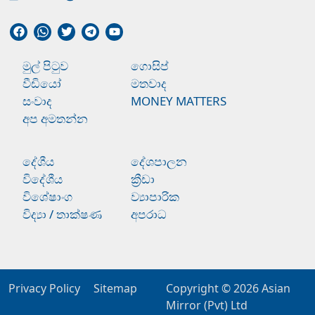
මුල් පිටුව
ගොසිප්
වීඩියෝ
මතවාද
සංවාද
MONEY MATTERS
අප අමතන්න
දේශීය
දේශපාලන
විදේශීය
ක්‍රීඩා
විශේෂාංග
ව්‍යාපාරික
විද්‍යා / තාක්ෂණ
අපරාධ
Privacy Policy
Sitemap
Copyright © 2026
Asian
Mirror (Pvt) Ltd