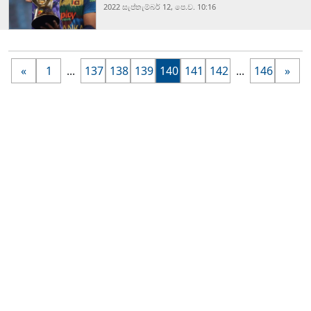
2022 සැප්‍තැම්‍බර් 12, පෙ.ව. 10:16
«
1
...
137
138
139
140
141
142
...
146
»