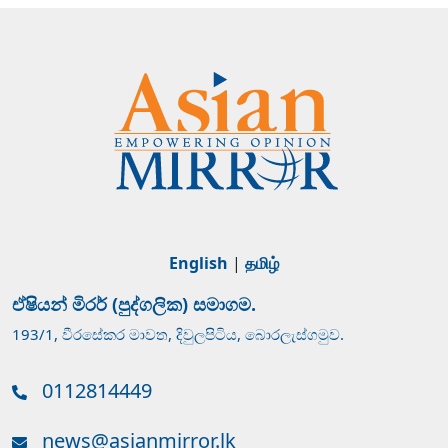
English
|
தமிழ்
ඒෂියන් මිරර් (පුද්ගලික) සමාගම.
193/1, වීරසේකර මාවත, දිවුලපිටිය, බොරලැස්ගමුව.
0112814449
news@asianmirror.lk