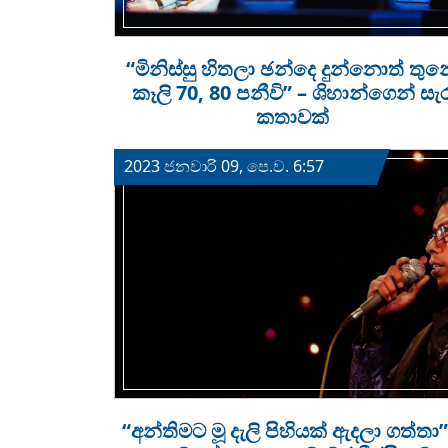
“මිනිස්සු හිතලා ඡන්දෙ දුන්නොත් තු
කෑලි 70, 80 පනීවි” – ශිහාන්ගෙන් සැ
කතාවක්
2023 ජනවාරි 09, පෙ.ව. 6:57
“අන්තිමට මූ දැලි පිහියක් ඇදලා ගත්තා”