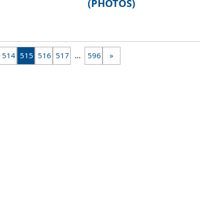
(PHOTOS)
...
514
515
516
517
596
»