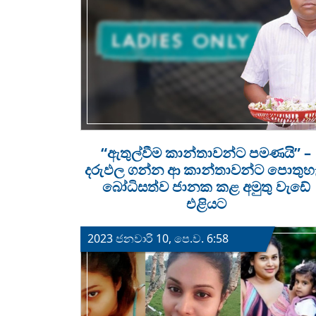
“ඇතුල්වීම කාන්තාවන්ට පමණයි” –
දරුඵල ගන්න ආ කාන්තාවන්ට පොතුහ
බෝධිසත්ව ජානක කළ අමුතු වැඩේ
එළියට
2023 ජනවාරි 10, පෙ.ව. 6:58