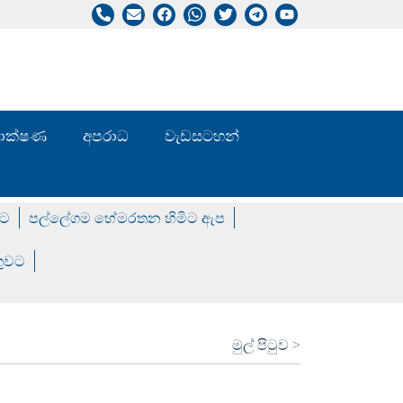
/ තාක්ෂණ
අපරාධ
වැඩසටහන්
වට
පල්ලේගම හේමරතන හිමිට ඇප
ගුවට
මුල් පිටුව
>