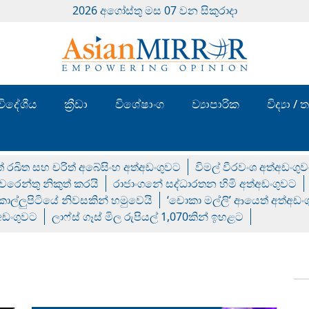
2026 අගෝස්‍තු මස 07 වන සිකුරාදා
විදේශීය
ක්‍රීඩා
විශේෂාංග
ව්‍යාපාරික
විද්‍යා 
් රඛිත සහ චරිත් අබේසිංහ අත්අඩංගුවට
විමල් වීරවංශ අත්අඩංගු
රෙන්තු නිකුත් කරයි
රාජාංගනේ සද්ධාරතන හිමි අත්අඩංගුවට
 කොල්ලුපිටියේ නිවසකින් හමුවෙයි
‘චොකා මල්ලි’ ආයෙත් අත්අඩං
්අඩංගුවට
ලාෆ්ස් ගෑස් මිල රුපියල් 1,070කින් ඉහළට