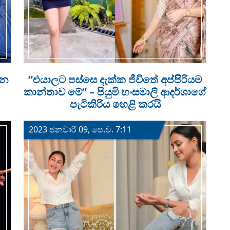
ැන
“එයාලට පස්සෙ දැක්ක ජීවිතේ අප්පිිරියම
කාන්තාව මේ” – පියුමි හංසමාලි ආදර්ශාගේ
පැටිකිරිය හෙළි කරයි
2023 ජනවාරි 09, පෙ.ව. 7:11