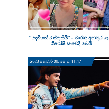
“දෙවියන්ට ස්තුතියි” – මාරක අනතුර ග
ශිරෝෂි සංවේදී වෙයි
2023 ජනවාරි 09, පෙ.ව. 11:47