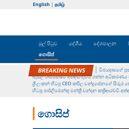
English
|
தமிழ்
මුල් පිටුව
දේශීය
දේශපාලන
ගොසිප්
රන් ගෙනා රුමේෂ්ගේ හෙල්ලය
විජයදාසගේ පුත
බැසිල් රාජපක්ෂව අත්අඩංගුවට ගන්න අධිකරණය ව
ශ්‍රී ලංකන් හිටපු CEO කපිල චන්ද්‍රසේනගේ සිරුර
හිටපු පාර්ලිමේන්තු මන්ත්‍රී චන්දන කත්‍රිආරච්චි අත
ගොසිප්