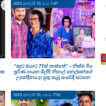
2023 ජනවාරි 10, ප.ව. 1:47
“අදට ඔයාට 77ක් තාත්තේ” – නික්ම ගිය
මික
ප්‍රවීණ ගායන ශිල්පි නිහාල් නෙල්සන්ගේ
උපන්දිනය දා පුතු තැබූ සංවේදී සටහන
2023 ජනවාරි 10, පෙ.ව. 7:52