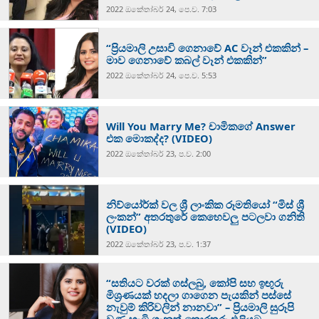
2022 ඔක්‍තෝබර් 24, පෙ.ව. 7:03
“ප‍්‍රියමාලි උසාවි ගෙනාවේ AC වෑන් එකකින් –
මාව ගෙනාවේ කබල් වෑන් එකකින්”
2022 ඔක්‍තෝබර් 24, පෙ.ව. 5:53
Will You Marry Me? චාමිකගේ Answer
එක මොකද්ද? (VIDEO)
2022 ඔක්‍තෝබර් 23, ප.ව. 2:00
නිව්යෝර්ක් වල ශ්‍රී ලාංකික රූමතියෝ “මිස් ශ්‍රී
ලංකන්” අතරතුරේ කෙහෙවලු පටලවා ගනිති
(VIDEO)
2022 ඔක්‍තෝබර් 23, ප.ව. 1:37
“සතියට වරක් ගස්ලබු, කෝපි සහ ඉඟුරු
මිශ්‍රණයක් හදලා ගාගෙන පැයකින් පස්සේ
නැවුම් කිරිවලින් නානවා” – ප්‍රියමාලි සුරූපි