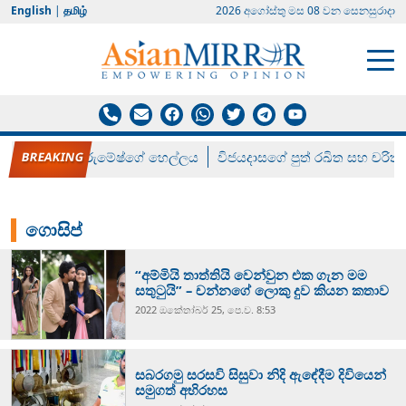
English
|
தமிழ்
2026 අගෝස්‍තු මස 08 වන සෙනසුරාදා
රන් ගෙනා රුමේෂ්ගේ හෙල්ලය
විජයදාසගේ පුත් රඛිත සහ චරිත්
ගොසිප්
“අම්මියි තාත්තියි වෙන්වුන එක ගැන මම
සතුටුයි” – චන්නගේ ලොකු දුව කියන කතාව
2022 ඔක්‍තෝබර් 25, පෙ.ව. 8:53
සබරගමු සරසවි සිසුවා නිදි ඇඳේදීම දිවියෙන්
සමුගත් අභිරහස