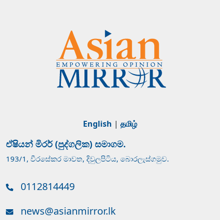
English
|
தமிழ்
ඒෂියන් මිරර් (පුද්ගලික) සමාගම.
193/1, වීරසේකර මාවත, දිවුලපිටිය, බොරලැස්ගමුව.
0112814449
news@asianmirror.lk