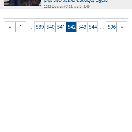
වුණු හැටි ගැනත් තොරතුරු එළියට
2022 ඔක්‍තෝබර් 23, පෙ.ව. 5:46
«
1
...
539
540
541
542
543
544
...
596
»