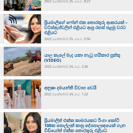
2022 ඔක්‍තෝබර් 25, පෙ.ව. 8:27
ප්‍රියමාලිගේ ෆෝන් එක තොරතුරු ආකරයක් –
වට්ස්ඇප්වලින් එළියට ආපු රහස් පළමු වරට
එළියට
2022 ඔක්‍තෝබර් 25, පෙ.ව. 5:50
යාල කැලේ මැද යකා නැටූ හයිකාර පුත්තු
(VIDEO)
2022 ඔක්‍තෝබර් 24, ප.ව. 2:36
අනුෂා දමයන්ති විවාහ වෙයි
2022 ඔක්‍තෝබර් 24, ප.ව. 1:22
ප්‍රියමාලිත් එක්ක කාමරයකට රිංගා කෝටි
100ක පොල්ලක් කාපු ‌දේශපාලඥයෙක් ගැන
වීඩියෝත් එක්ක තොරතුරු එළියට