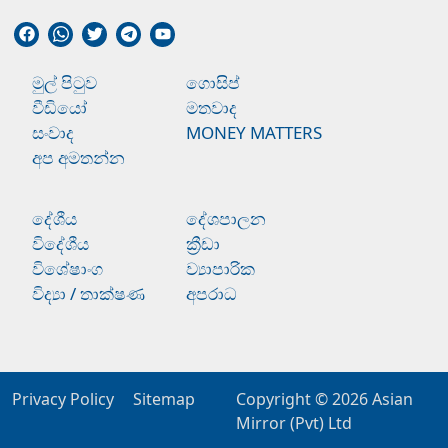
මුල් පිටුව
ගොසිප්
වීඩියෝ
මතවාද
සංවාද
MONEY MATTERS
අප අමතන්න
දේශීය
දේශපාලන
විදේශීය
ක්‍රීඩා
විශේෂාංග
ව්‍යාපාරික
විද්‍යා / තාක්ෂණ
අපරාධ
Privacy Policy
Sitemap
Copyright © 2026
Asian
Mirror (Pvt) Ltd