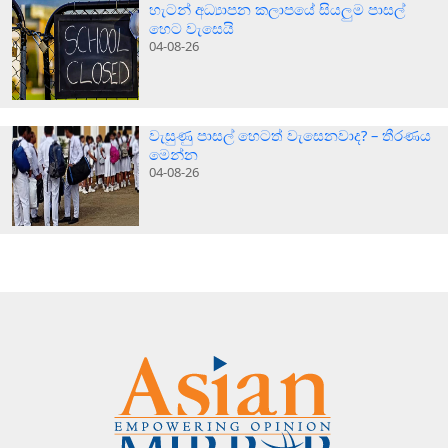
හැටන් අධ්‍යාපන කලාපයේ සියලුම පාසල්
හෙට වැසෙයි
04-08-26
වැසුණු පාසල් හෙටත් වැසෙනවාද? – තීරණය
මෙන්න
04-08-26