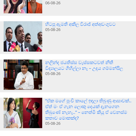
06-08-26
හිටපු ඇමති අකිල විරාජ් අත්අඩංගුවට
05-08-26
නලින්ද ජයතිස්ස වැස්සකටවත් නිතී
විද්‍යාලයට ගිහිල්ලා නෑ – උදය ගම්මන්පිල
05-08-26
“ඒක මගේ පුංචි කාලේ ඉඳලා තිබුණු ආසාවක්..
ඒත් මං ඒ ගැන ලොකු දෙයක් දැනගෙන
තිබුණේ නැහැ..” – නෙත්මි කියූ ඒ වෙනස්ම
කතාව මොකක්ද?
05-08-26