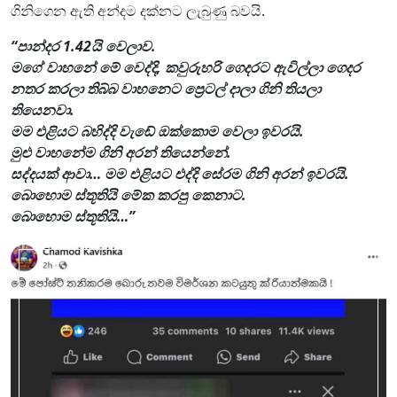
ගිනිගෙන ඇති අන්දම දක්නට ලැබුණු බවයි.
“පාන්දර 1.42යි වෙලාව.
මගේ වාහනේ මේ වෙද්දි, කවුරුහරි ගෙදරට ඇවිල්ලා ගෙදර
නතර කරලා තිබ්බ වාහනෙට ප්‍රෙටල් දාලා ගිනි තියලා
තියෙනවා.
මම එළියට බහිද්දි වැඩේ ඔක්කොම වෙලා ඉවරයි.
මුළු වාහනේම ගිනි අරන් තියෙන්නේ.
සද්දයක් ආවා… මම එළියට එද්දි සේරම ගිනි අරන් ඉවරයි.
බොහොම ස්තූතියි මේක කරපු කෙනාට.
බොහොම ස්තූතියි…”