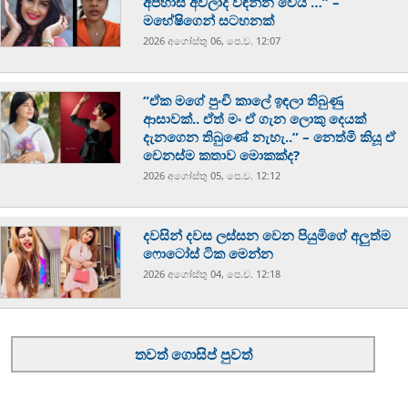
අපහාස අවලාද විඳින්න වෙයි …” –
මහේෂිගෙන් සටහනක්
2026 අගෝස්‍තු 06, පෙ.ව. 12:07
“ඒක මගේ පුංචි කාලේ ඉඳලා තිබුණු
ආසාවක්.. ඒත් මං ඒ ගැන ලොකු දෙයක්
දැනගෙන තිබුණේ නැහැ..” – නෙත්මි කියූ ඒ
වෙනස්ම කතාව මොකක්ද?
2026 අගෝස්‍තු 05, පෙ.ව. 12:12
දවසින් දවස ලස්සන වෙන පියුමිගේ අලුත්ම
ෆොටෝස් ටික මෙන්න
2026 අගෝස්‍තු 04, පෙ.ව. 12:18
තවත් ගොසිප් පුවත්