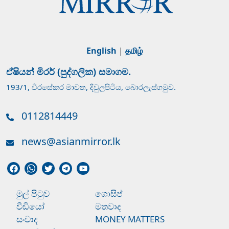
English
|
தமிழ்
ඒෂියන් මිරර් (පුද්ගලික) සමාගම.
193/1, වීරසේකර මාවත, දිවුලපිටිය, බොරලැස්ගමුව.
0112814449
news@asianmirror.lk
මුල් පිටුව
ගොසිප්
වීඩියෝ
මතවාද
සංවාද
MONEY MATTERS