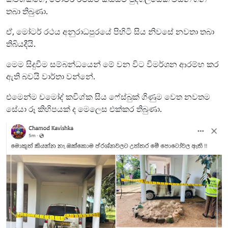
තබා තිබුණා.
ඒ, මෝටර් රථය අනුරාධපුරයේ පිහිටි සිය නිවසේ නවතා තබා
තිබියදීයි.
මෙම සිදුවීම සම්බන්ධයෙන් මේ වන විට විමර්ශන ආරම්භ කර
ඇති බවයි වාර්තා වන්නේ.
එමෙන්ම චමෝද් කවිශ්ක සිය ෆේස්බුක් ගිණුම වෙත නවතම
සේයා රූ කිහිපයක් ද මෙලෙස එක්කර තිබුණා.