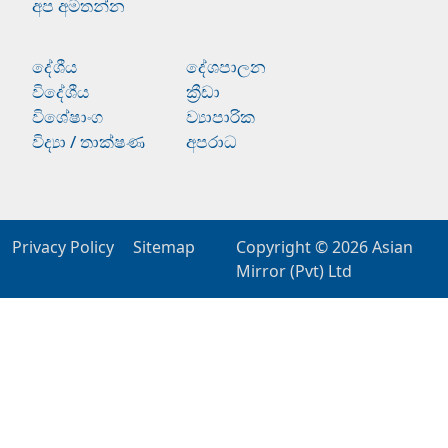
අප අමතන්න
දේශීය
දේශපාලන
විදේශීය
ක්‍රීඩා
විශේෂාංග
ව්‍යාපාරික
විද්‍යා / තාක්ෂණ
අපරාධ
Privacy Policy
Sitemap
Copyright © 2026
Asian
Mirror (Pvt) Ltd