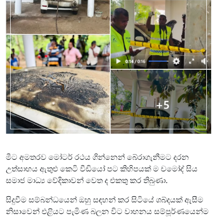
මීට අමතරව මෝටර් රථය ගින්නෙන් බේරාගැනීමට දරන
උත්සාහය ඇතුළු කෙටි වීඩියෝ පට කිහිපයක් ම චමෝද් සිය
සමාජ මාධ්‍ය වේදිකාවන් වෙත ද එකතු කර තිබුණා.
සිදුවීම සම්බන්ධයෙන් ඔහු සඳහන් කර සිටියේ ශබ්දයක් ඇසීම
නිසාවෙන් එළියට පැමිණ බලන විට වාහනය සම්පූර්ණයෙන්ම