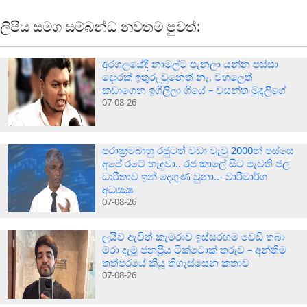
ලිපිය සමග සම්බන්ධ නවතම පුවත්:
අරගලයේදී නාමල්ට පැනලා යන්න පස්ස‍ා
දොරක් ඉතුරු වුනෙත් නෑ, වහලෙත්
කඩාගෙන ඉගිලිලා ගියේ – වසන්ත මුදලිගේ
07-08-26
පරාක‍්‍රමබාහු රජුටත් වඩා වැවු 2000න් පස්සෙ
අපේ රටේ හැදුවා.. රජ කාලේ සිට පැවති ජල
ධාරිතාව ඉන් දෙගුණ වුනා..- වාරිමාර්ග
අධ්‍යක්‍ෂ
07-08-26
ලයිව් ඇවිත් කැමරාව ඉස්සරහම වෙඩි තබා
මරා දැමූ ජනප්‍රිය ටික්ටොක් තරුව – අන්තිම
තත්පරයේ කියූ තිගැස්සෙන කතාව
07-08-26