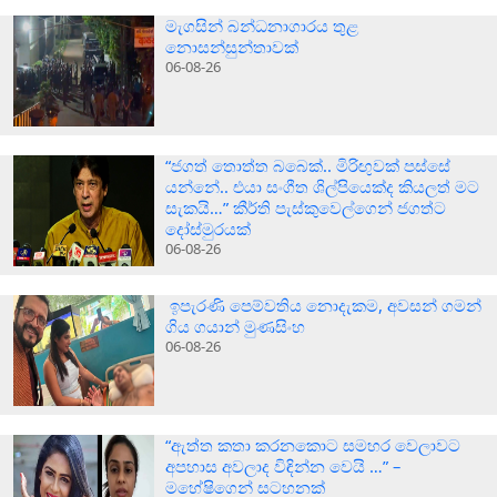
මැගසින් බන්ධනාගාරය තුළ
නොසන්සුන්තාවක්
06-08-26
“ජගත් තොත්ත බබෙක්.. මිරිඟුවක් පස්සේ
යන්නේ.. එයා සංගීත ශිල්පියෙක්ද කියලත් මට
සැකයි…” කීර්ති පැස්කුවෙල්ගෙන් ජගත්ට
දෝස්මුරයක්
06-08-26
ඉපැරණි පෙම්වතිය නොදැකම, අවසන් ගමන්
ගිය ගයාන් මුණසිංහ
06-08-26
“ඇත්ත කතා කරනකොට සමහර වෙලාවට
අපහාස අවලාද විඳින්න වෙයි …” –
මහේෂිගෙන් සටහනක්