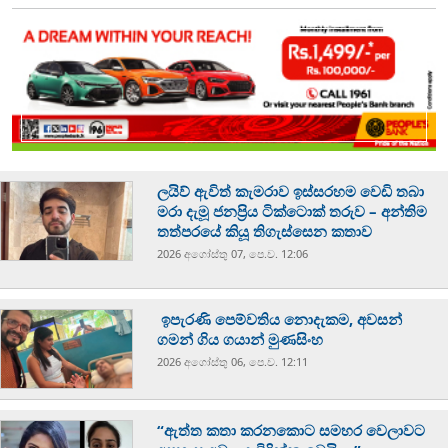
ලයිව් ඇවිත් කැමරාව ඉස්සරහම වෙඩි තබා
මරා දැමූ ජනප්‍රිය ටික්ටොක් තරුව – අන්තිම
තත්පරයේ කියූ තිගැස්සෙන කතාව
2026 අගෝස්‍තු 07, පෙ.ව. 12:06
ඉපැරණි පෙම්වතිය නොදැකම, අවසන්
ගමන් ගිය ගයාන් මුණසිංහ
2026 අගෝස්‍තු 06, පෙ.ව. 12:11
“ඇත්ත කතා කරනකොට සමහර වෙලාවට