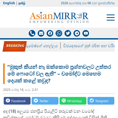
English
|
தமிழ்
2026 අගෝස්‍තු මස 06 වන බ්‍රහස්පතින්දා
රන් ගෙනා රුමේෂ්ගේ හෙල්ලය
විජයදාසගේ පුත් රඛිත සහ චරිත්
“මුකුත් කියන් නෑ ඔක්කොම ප්‍රශ්නවලට උත්තර
මේ ෆොටෝ වල ඇති” – චමෝද්ට මෙහෙම
දෙයක් කළේ කවුද?
2025 මාර්තු 18, ප.ව. 2:31
Facebook
Twitter
WhatsApp
Telegram
අද (18) අලුයම ජනප්‍රිය රියැලිටි තරුවක් වන චමෝද්
කවිශ්කගේ, මෝටර් රථයට කිසියම් පුද්ගලයෙක් විසින් ගිනි