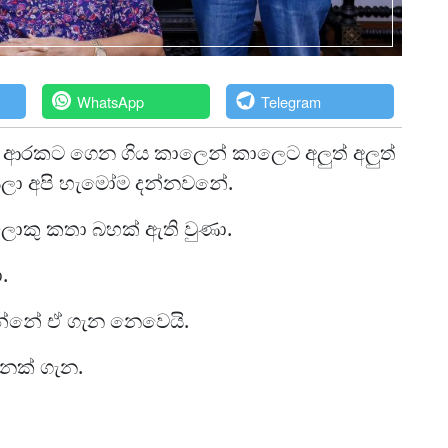
WhatsApp
Telegram
ආරකට ගෙන ගිය කාලෙන් කාලෙට අලුත් අලුත්
ලා අපි හැමෝම දන්නවනේ.
 ලොකු කතා බහක් ඇති වුණා.
.
්නේ ඒ ගැන නෙවෙයි.
නක් ගැන.