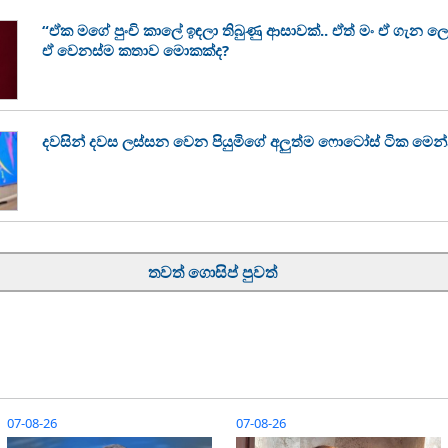
“ඒක මගේ පුංචි කාලේ ඉඳලා තිබුණු ආසාවක්.. ඒත් මං ඒ ගැන ල
ඒ වෙනස්ම කතාව මොකක්ද?
දවසින් දවස ලස්සන වෙන පියුමිගේ අලුත්ම ෆොටෝස් ටික මෙන
තවත් ගොසිප් පුවත්
07-08-26
07-08-26