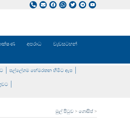
/ තාක්ෂණ
අපරාධ
වැඩසටහන්
වට
පල්ලේගම හේමරතන හිමිට ඇප
ගුවට
මුල් පිටුව
>
ගොසිප්
>