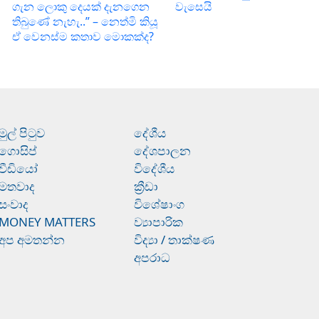
ගැන ලොකු දෙයක් දැනගෙන
වැසෙයි
තිබුණේ නැහැ..” – නෙත්මි කියූ
ඒ වෙනස්ම කතාව මොකක්ද?
මුල් පිටුව
දේශීය
ගොසිප්
දේශපාලන
වීඩියෝ
විදේශීය
මතවාද
ක්‍රීඩා
සංවාද
විශේෂාංග
MONEY MATTERS
ව්‍යාපාරික
අප අමතන්න
විද්‍යා / තාක්ෂණ
අපරාධ