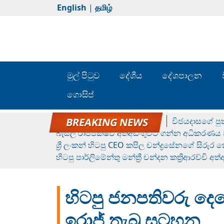
English
|
தமிழ்
මුල් පිටුව
දේශීය
දේශපාලන
ගොසිප්
රන් ගෙනා රුමේෂ්ගේ හෙල්ලය
විජයදාසගේ පුත
බැසිල් රාජපක්ෂව අත්අඩංගුවට ගන්න අධිකරණය ව
ශ්‍රී ලංකන් හිටපු CEO කපිල චන්ද්‍රසේනගේ සිරුර
හිටපු පාර්ලිමේන්තු මන්ත්‍රී චන්දන කත්‍රිආරච්චි අත
හිටපු ජනපතිවරු දෙද
ඉරාජ් තැබූ සටහන