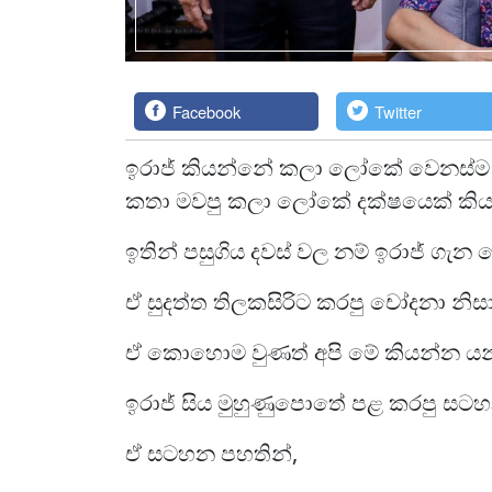
Facebook
Twitter
ඉරාජ් කියන්නේ කලා ලෝකේ වෙනස්ම 
කතා මවපු කලා ලෝකේ දක්ෂයෙක් කිය
ඉතින් පසුගිය දවස් වල නම් ඉරාජ් ගැන
ඒ සුදත්ත තිලකසිරිට කරපු චෝදනා නිසා
ඒ කොහොම වුණත් අපි මේ කියන්න යන
ඉරාජ් සිය මුහුණුපොතේ පළ කරපු සටහ
ඒ සටහන පහතින්,