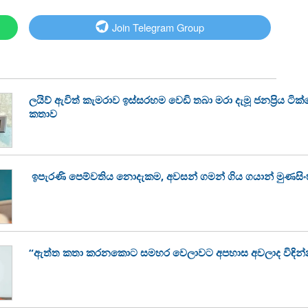
Join Telegram Group
ලයිව් ඇවිත් කැමරාව ඉස්සරහම වෙඩි තබා මරා දැමූ ජනප්‍රිය ටි
කතාව
ඉපැරණි පෙම්වතිය නොදැකම, අවසන් ගමන් ගිය ගයාන් මුණසි
“ඇත්ත කතා කරනකොට සමහර වෙලාවට අපහාස අවලාද විඳින්