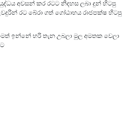
ිරු යුද්ධය අවසන් කර රටට නිදහස ලබා දුන් හිටපු
වදුරින් රට බේරා ගත් ගෝඨාභය රාජපක්ෂ හිටපු
 තාමත් ඉන්නේ හරි තැන උබලා මුල අමතක වෙලා
ාට