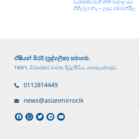
වැස්සකටවත් නිතී විද්‍යාලයට
ගිහිල්ලා නෑ – උදය ගම්මන්පිල
ඒෂියන් මිරර් (පුද්ගලික) සමාගම.
193/1, වීරසේකර මාවත, දිවුලපිටිය, බොරලැස්ගමුව.
0112814449
news@asianmirror.lk