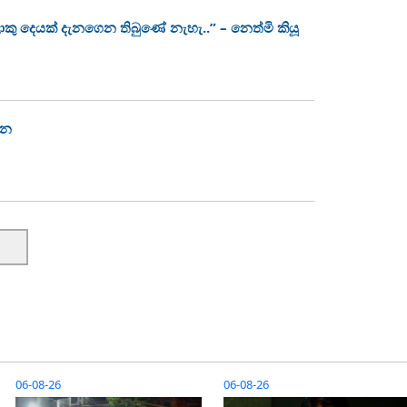
ොකු දෙයක් දැනගෙන තිබුණේ නැහැ..” – නෙත්මි කියූ
්න
06-08-26
06-08-26