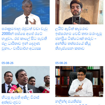
පරාක‍්‍රමබාහු රජුටත් වඩා වැවු
ලයිව් ඇවිත් කැමරාව
2000න් පස්සෙ අපේ රටේ
ඉස්සරහම වෙඩි තබා මරා දැමූ
හැදුවා.. රජ කාලේ සිට පැවති
ජනප්‍රිය ටික්ටොක් තරුව –
ජල ධාරිතාව ඉන් දෙගුණ
අන්තිම තත්පරයේ කියූ
වුනා..- වාරිමාර්ග අධ්‍යක්‍ෂ
තිගැස්සෙන කතාව
05-08-26
05-08-26
හිටපු ඇමති අකිල විරාජ්
නලින්ද ජයතිස්ස
අත්අඩංගුවට