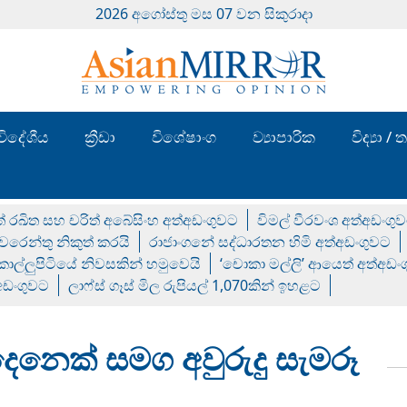
2026 අගෝස්‍තු මස 07 වන සිකුරාදා
විදේශීය
ක්‍රීඩා
විශේෂාංග
ව්‍යාපාරික
විද්‍යා 
් රඛිත සහ චරිත් අබේසිංහ අත්අඩංගුවට
විමල් වීරවංශ අත්අඩංගු
රෙන්තු නිකුත් කරයි
රාජාංගනේ සද්ධාරතන හිමි අත්අඩංගුවට
 කොල්ලුපිටියේ නිවසකින් හමුවෙයි
‘චොකා මල්ලි’ ආයෙත් අත්අඩං
්අඩංගුවට
ලාෆ්ස් ගෑස් මිල රුපියල් 1,070කින් ඉහළට
ෙනෙක් සමග අවුරුදු සැමරූ