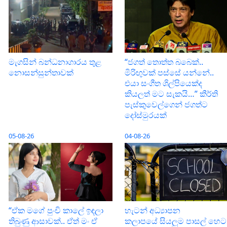
“ජගත් තොත්ත බබෙක්..
මැගසින් බන්ධනාගාරය තුළ
මිරිඟුවක් පස්සේ යන්නේ..
නොසන්සුන්තාවක්
එයා සංගීත ශිල්පියෙක්ද
කියලත් මට සැකයි…” කීර්ති
පැස්කුවෙල්ගෙන් ජගත්ට
දෝස්මුරයක්
05-08-26
04-08-26
“ඒක මගේ පුංචි කාලේ ඉඳලා
හැටන් අධ්‍යාපන
තිබුණු ආසාවක්.. ඒත් මං ඒ
කලාපයේ සියලුම පාසල් හෙට