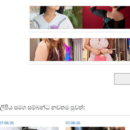
ලිපිය සමග සම්බන්ධ නවතම පුවත්:
07-08-26
07-08-26