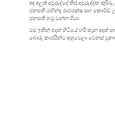
අද අලුත් අවුරුද්දේ තිස් අවුරුද්දක කුර
ජනපති මහින්ද රාජපක්ෂ සහ කොවිඩ් උ
ජනපති හමු වන්න ගියා
මම ඉතින් එදත් හිටියේ හරි තැන අදත්
බොරු කාරයින්ට අහුවෙලා වෙනස් වුන