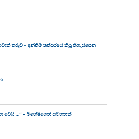
ක්ටොක් තරුව – අන්තිම තත්පරයේ කියූ තිගැස්සෙන
ංහ
න වෙයි …” – මහේෂිගෙන් සටහනක්