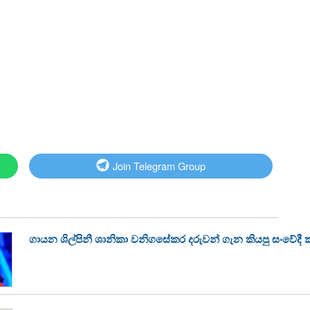
Join Telegram Group
ගායන ශිල්පිනී ශානිකා වනිගසේකර දරුවන් ගැන කියපු සංවේදී