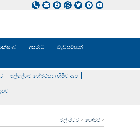
/ තාක්ෂණ
අපරාධ
වැඩසටහන්
වට
පල්ලේගම හේමරතන හිමිට ඇප
ගුවට
මුල් පිටුව
>
ගොසිප්
>