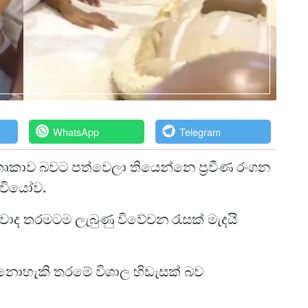
WhatsApp
Telegram
තෘකාව බවට පත්වෙලා තියෙන්නෙ ප්‍රවීණ රංගන
 වියෝව.
්වාද තරමටම ලැබුණු විවේචන රැසක් මැදයි
 නොහැකි තරමේ විශාල හිඩැසක් බව