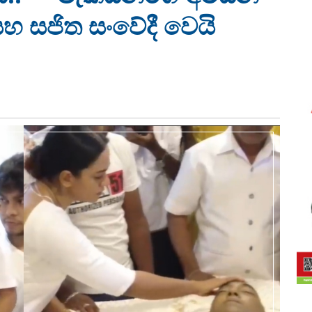
 සජිත සංවේදී වෙයි