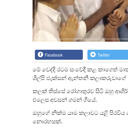
Facebook
Twitter
මේ වෙද්දි රටම සංවේදී කළ කාගෙත් මා
ශිල්පි ජැක්සන් ඇන්තනී කලාකරුවාගේ
කලක් තිස්සේ රෝගාතුරව සිටි ඔහු ආශිර
එලෙස අවසන් ගමන් ගියේ.
ඔහුගේ නික්ම යාම කලාවට යළි පිරවිය
නොරහසක්.