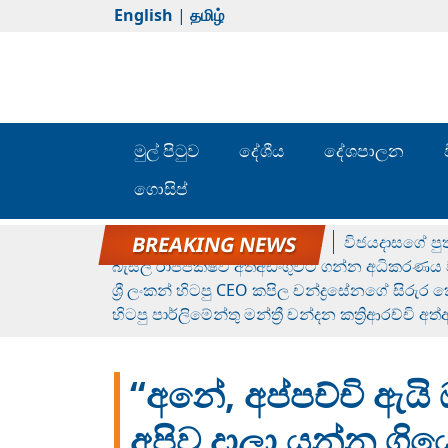
English
|
தமிழ்
මුල් පිටුව
දේශීය
දේශපාලන
ගොසිප්
රන් ගෙනා රුමේෂ්ගේ හෙල්ලය
විජයදාසගේ පුත
බැසිල් රාජපක්ෂව අත්අඩංගුවට ගන්න අධිකරණය ව
ශ්‍රී ලංකන් හිටපු CEO කපිල චන්ද්‍රසේනගේ සිරුර
හිටපු පාර්ලිමේන්තු මන්ත්‍රී චන්දන කත්‍රිආරච්චි අත
“අනේ, අප්පච්චි ඇය
අපිව දාලා යන්න ගිය