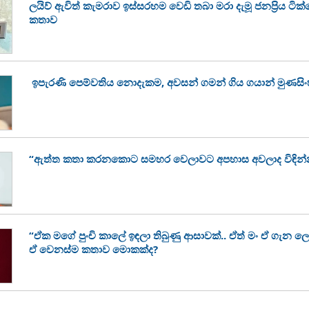
ලයිව් ඇවිත් කැමරාව ඉස්සරහම වෙඩි තබා මරා දැමූ ජනප්‍රිය ටි
කතාව
ඉපැරණි පෙම්වතිය නොදැකම, අවසන් ගමන් ගිය ගයාන් මුණසි
“ඇත්ත කතා කරනකොට සමහර වෙලාවට අපහාස අවලාද විඳින්
“ඒක මගේ පුංචි කාලේ ඉඳලා තිබුණු ආසාවක්.. ඒත් මං ඒ ගැන ල
ඒ වෙනස්ම කතාව මොකක්ද?