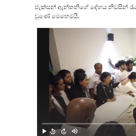
ජැක්සන් ඇන්තනීගේ දේහය නිවසින් රැ
වුණේ මෙහෙමයි.