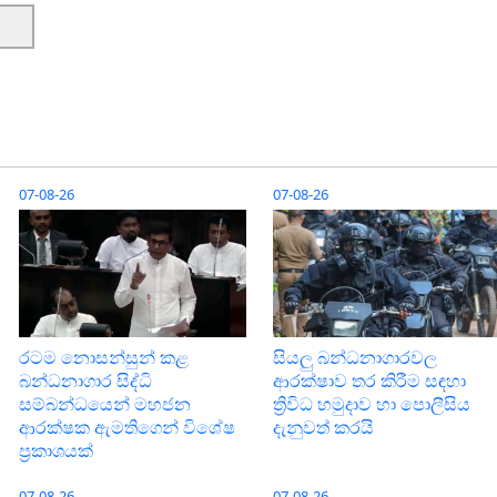
07-08-26
07-08-26
රටම නොසන්සුන් කළ
සියලු බන්ධනාගාරවල
බන්ධනාගාර සිද්ධි
ආරක්ෂාව තර කිරීම සඳහා
සම්බන්ධයෙන් මහජන
ත්‍රිවිධ හමුදාව හා පොලීසිය
ආරක්ෂක ඇමතිගෙන් විශේෂ
දැනුවත් කරයි
ප්‍රකාශයක්
07-08-26
07-08-26