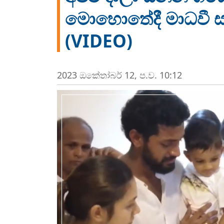
මොහොතේදී මාධවී සහ
(VIDEO)
2023 ඔක්‍තෝබර් 12, ප.ව. 10:12