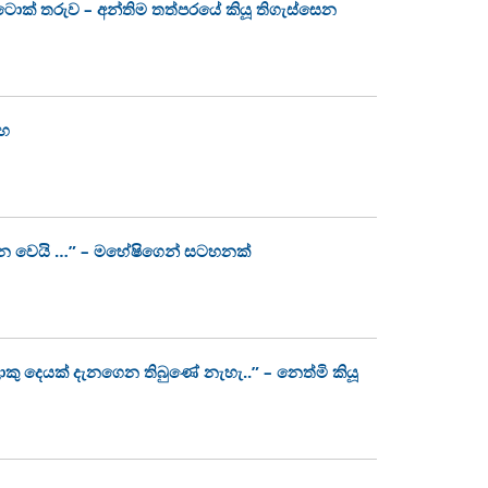
ක්ටොක් තරුව – අන්තිම තත්පරයේ කියූ තිගැස්සෙන
ංහ
න වෙයි …” – මහේෂිගෙන් සටහනක්
ොකු දෙයක් දැනගෙන තිබුණේ නැහැ..” – නෙත්මි කියූ