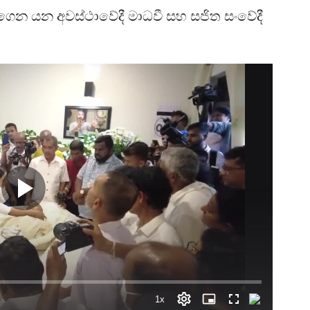
ගෙන යන අවස්ථාවේදී මාධවී සහ සජිත සංවේදී