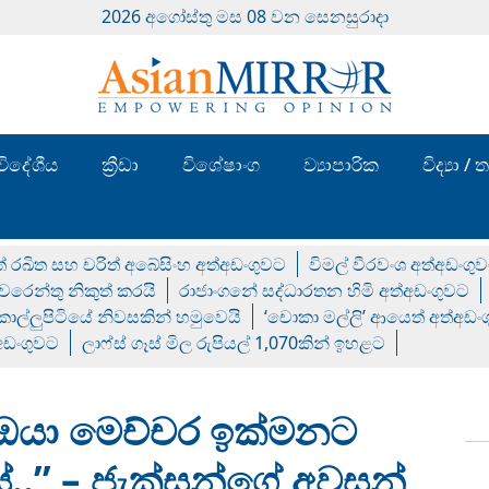
2026 අගෝස්‍තු මස 08 වන සෙනසුරාදා
විදේශීය
ක්‍රීඩා
විශේෂාංග
ව්‍යාපාරික
විද්‍යා 
් රඛිත සහ චරිත් අබේසිංහ අත්අඩංගුවට
විමල් වීරවංශ අත්අඩංගු
රෙන්තු නිකුත් කරයි
රාජාංගනේ සද්ධාරතන හිමි අත්අඩංගුවට
 කොල්ලුපිටියේ නිවසකින් හමුවෙයි
‘චොකා මල්ලි’ ආයෙත් අත්අඩං
්අඩංගුවට
ලාෆ්ස් ගෑස් මිල රුපියල් 1,070කින් ඉහළට
ි ඔයා මෙච්චර ඉක්මනට
ේ..” – ජැක්සන්ගේ අවසන්