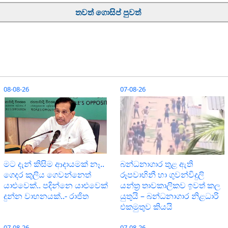
තවත් ගොසිප් පුවත්
08-08-26
07-08-26
මට දැන් කිසිම ආදායමක් නෑ..
බන්ධනාගාර තුළ ඇති
ගෙදර කුලිය ගෙවන්නෙත්
රූපවාහිනී හා ගුවන්විදුලි
යාළුවෙක්.. පදින්නෙ යාළුවෙක්
යන්ත්‍ර තාවකාලිකව ඉවත් කල
දුන්න වාහනයක්..- රාජිත
යුතුයි – බන්ධනාගාර නිළධාරි
එකමුතුව කියයි
07-08-26
07-08-26