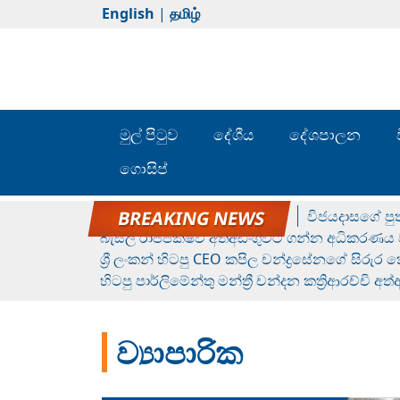
English
|
தமிழ்
මුල් පිටුව
දේශීය
දේශපාලන
ගොසිප්
රන් ගෙනා රුමේෂ්ගේ හෙල්ලය
විජයදාසගේ පුත
බැසිල් රාජපක්ෂව අත්අඩංගුවට ගන්න අධිකරණය ව
ශ්‍රී ලංකන් හිටපු CEO කපිල චන්ද්‍රසේනගේ සිරුර
හිටපු පාර්ලිමේන්තු මන්ත්‍රී චන්දන කත්‍රිආරච්චි අත
ව්‍යාපාරික