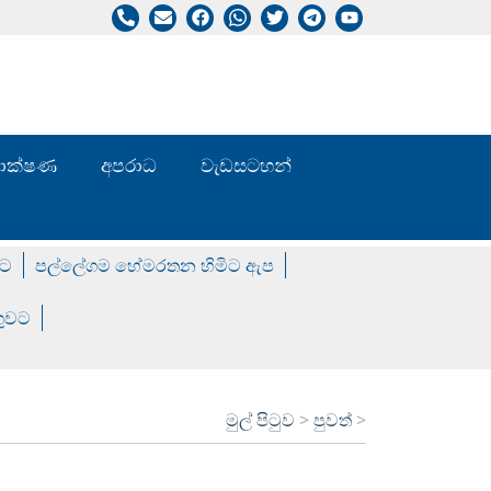
/ තාක්ෂණ
අපරාධ
වැඩසටහන්
වට
පල්ලේගම හේමරතන හිමිට ඇප
ගුවට
මුල් පිටුව
>
පුවත්
>