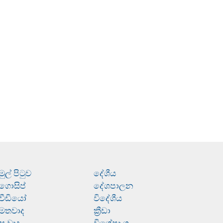
මුල් පිටුව
දේශීය
ගොසිප්
දේශපාලන
වීඩියෝ
විදේශීය
මතවාද
ක්‍රීඩා
සංවාද
විශේෂාංග