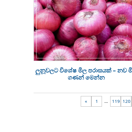
ලුනූවලට විශේෂ මිල පරාසයක් – නව ම
ගණන් මෙන්න
...
«
1
119
120