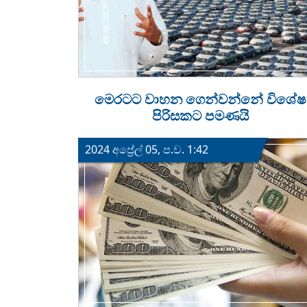
මෙරටට වාහන ගෙන්වන්නේ විශේෂ
පිරිසකට පමණයි
2024 අප්‍රේල් 05, ප.ව. 1:42