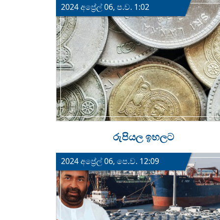
2024 අප්‍රේල් 06, ප.ව. 1:02
රුපියල ඉහලට
2024 අප්‍රේල් 06, පෙ.ව. 12:09