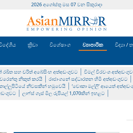
2026 අගෝස්‍තු මස 07 වන සිකුරාදා
විදේශීය
ක්‍රීඩා
විශේෂාංග
ව්‍යාපාරික
විද්‍යා 
් රඛිත සහ චරිත් අබේසිංහ අත්අඩංගුවට
විමල් වීරවංශ අත්අඩංගු
රෙන්තු නිකුත් කරයි
රාජාංගනේ සද්ධාරතන හිමි අත්අඩංගුවට
 කොල්ලුපිටියේ නිවසකින් හමුවෙයි
‘චොකා මල්ලි’ ආයෙත් අත්අඩං
්අඩංගුවට
ලාෆ්ස් ගෑස් මිල රුපියල් 1,070කින් ඉහළට