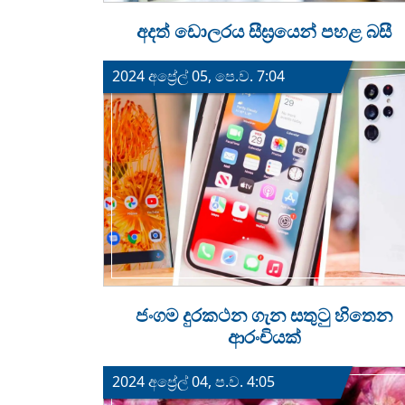
අදත් ඩොලරය සීඝ්‍රයෙන් පහළ බසී
2024 අප්‍රේල් 05, පෙ.ව. 7:04
ජංගම දුරකථන ගැන සතුටු හිතෙන
ආරංචියක්
2024 අප්‍රේල් 04, ප.ව. 4:05