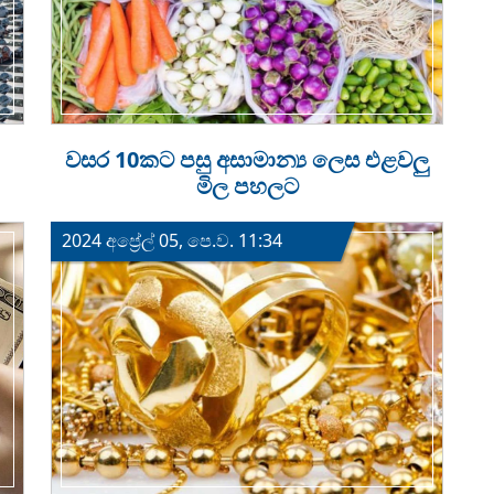
වසර 10කට පසු අසාමාන්‍ය ලෙස එළවලු
මිල පහලට
2024 අප්‍රේල් 05, පෙ.ව. 11:34