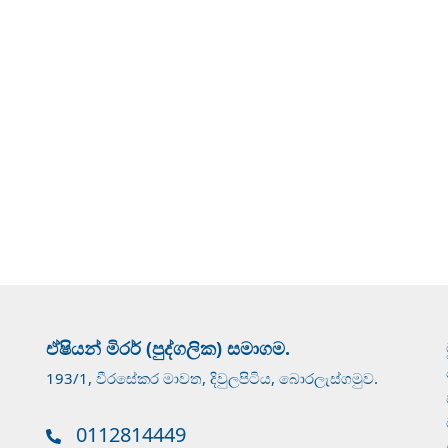
ඒෂියන් මිරර් (පුද්ගලික) සමාගම.
193/1, වීරසේකර මාවත, දිවුලපිටිය, බොරලැස්ගමුව.
0112814449