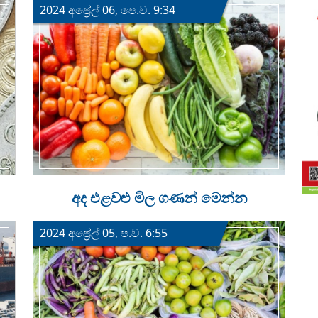
2024 අප්‍රේල් 06, පෙ.ව. 9:34
අද එළවළු මිල ගණන් මෙන්න
2024 අප්‍රේල් 05, ප.ව. 6:55