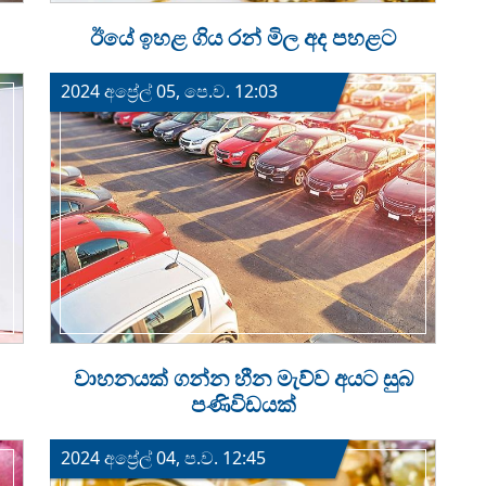
ඊයේ ඉහළ ගිය රන් මිල අද පහළට
2024 අප්‍රේල් 05, පෙ.ව. 12:03
වාහනයක් ගන්න හීන මැව්ව අයට සුබ
පණිවිඩයක්
2024 අප්‍රේල් 04, ප.ව. 12:45