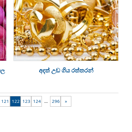
ිල
අදත් උඩ ගිය රත්තරන්
...
121
122
123
124
296
»