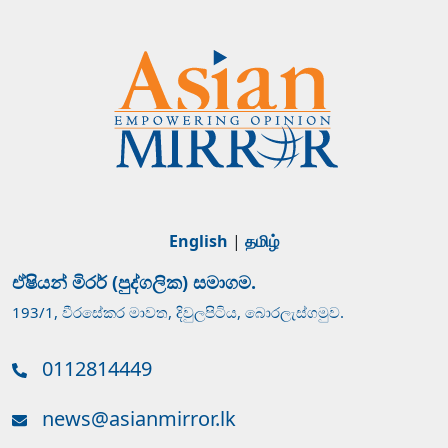
English
|
தமிழ்
ඒෂියන් මිරර් (පුද්ගලික) සමාගම.
193/1, වීරසේකර මාවත, දිවුලපිටිය, බොරලැස්ගමුව.
0112814449
news@asianmirror.lk