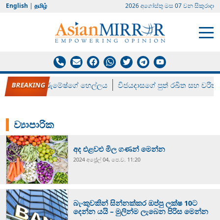
English
|
தமிழ்
2026 අගෝස්‍තු මස 07 වන සිකුරාදා
රන් ගෙනා රුමේෂ්ගේ හෙල්ලය
විජයදාසගේ පුත් රඛිත සහ චරිත්
ව්‍යාපාරික
අද එළවළු මිල ගණන් මෙන්න
2024 අප්‍රේල් 04, පෙ.ව. 11:20
බැංකුවකින් සින්නක්කර ඔප්පු ලක්ෂ 10ට
දෙන්න යයි – මුලින්ම ලැබෙන පිරිස මෙන්න