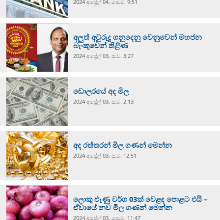
2024 අප්‍රේල් 04, පෙ.ව. 9:51
අලුත් අවුරුදු ගනුදෙනු වෙනුවෙන් මහජන
බැංකුවෙන් තිළිණ
2024 අප්‍රේල් 03, ප.ව. 3:27
ඩොලරයේ අද මිල
2024 අප්‍රේල් 03, ප.ව. 2:13
අද රත්තරන් මිල ගණන් මෙන්න
2024 අප්‍රේල් 03, ප.ව. 12:51
ලොකු ළුෑණු වර්ග 03ක් වෙළඳ පොළට එයි –
ඒවායේ නව මිල ගණන් මෙන්න
2024 අප්‍රේල් 03, පෙ.ව. 11:47