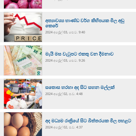
අත්‍යාවශ්‍ය භාණ්ඩ වර්ග කිහිපයක මිල අඩු
කෙරේ
2024 අප්‍රේල් 03, පෙ.ව. 9:40
මැයි මස වැටුපට එකතු වන දීමනාව
2024 අප්‍රේල් 03, පෙ.ව. 9:26
සතොස හරහා අද සිට සහන මල්ලක්
2024 අප්‍රේල් 02, ප.ව. 4:48
අද මධ්‍යම රාත්‍රියේ සිට බිත්තරයක මිල පහළට
2024 අප්‍රේල් 02, ප.ව. 4:37