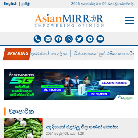
English
|
தமிழ்
2026 අගෝස්‍තු මස 06 වන බ්‍රහස්පතින්දා
රන් ගෙනා රුමේෂ්ගේ හෙල්ලය
විජයදාසගේ පුත් රඛිත සහ චරිත්
ව්‍යාපාරික
අද දිනයේ එළවලු මිල ගණන් මෙන්න
2024 අප්‍රේල් 08, ප.ව. 1:28