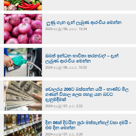
ලූණු ගැන දැන් ලැබුණ ආරංචිය මෙන්න
2024 අප්‍රේල් 08, පෙ.ව. 10:34
ඔබත් ඉන්ධන භාවිතා කරනවද? – දැන්
ලැබුණ ආරංචිය මෙන්න
2024 අප්‍රේල් 08, පෙ.ව. 10:32
ඩොලරය 200ට බස්සන්න යයි – භාණ්ඩ මිල
ගණන් විශාල ලෙස පහළ යන බවට
දැනුම්දීමක්
2024 අප්‍රේල් 07, ප.ව. 2:22
දින 06ක් දිවයින පුරා මත්පැන්හල් වසා දමයි –
එම දින මෙන්න
2024 අප්‍රේල් 07, ප.ව. 2:20