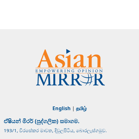
English
|
தமிழ்
ඒෂියන් මිරර් (පුද්ගලික) සමාගම.
193/1, වීරසේකර මාවත, දිවුලපිටිය, බොරලැස්ගමුව.