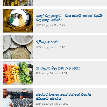
තෙල් මිල ඉහළට – මාස 06කට පස්සේ වැඩිම
මිල ඉහළ යාමක්?
2024 අප්‍රේල් 06, ප.ව. 4:20
රුපියල ඉහලට
2024 අප්‍රේල් 06, ප.ව. 1:02
අද එළවළු මිල ගණන් මෙන්න
2024 අප්‍රේල් 06, පෙ.ව. 9:34
මෙරටට වාහන ගෙන්වන්නේ විශේෂ
පිරිසකට පමණයි
2024 අප්‍රේල් 06, පෙ.ව. 12:09