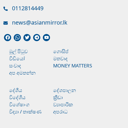
0112814449
news@asianmirror.lk
මුල් පිටුව
ගොසිප්
වීඩියෝ
මතවාද
සංවාද
MONEY MATTERS
අප අමතන්න
දේශීය
දේශපාලන
විදේශීය
ක්‍රීඩා
විශේෂාංග
ව්‍යාපාරික
විද්‍යා / තාක්ෂණ
අපරාධ