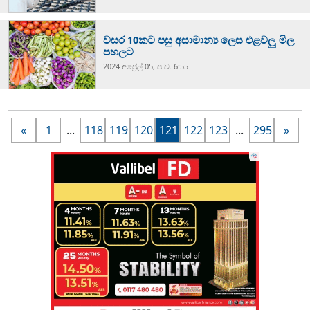
වසර 10කට පසු අසාමාන්‍ය ලෙස එළවලු මිල
පහලට
2024 අප්‍රේල් 05, ප.ව. 6:55
«
1
...
118
119
120
121
122
123
...
295
»