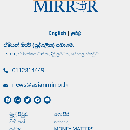
English
|
தமிழ்
ඒෂියන් මිරර් (පුද්ගලික) සමාගම.
193/1, වීරසේකර මාවත, දිවුලපිටිය, බොරලැස්ගමුව.
0112814449
news@asianmirror.lk
මුල් පිටුව
ගොසිප්
වීඩියෝ
මතවාද
සංවාද
MONEY MATTERS