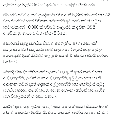
ඇමරිකානු බලධාරීන්ගේ අවධානය යොමුව තිබෙනවා.
මීට සමගාමීව දැනට ප්‍රදේශයට එවා ඇති මැරීන් භටයන් සහ 82
වන එයාර්බෝර්න් ඩිවිෂන භටයන්ට අමතරව තවත් හමුදා
සාමාජිකයන් 10,000 ක් එවීමේ සැලැස්මක් ද වන බවයි
ඇමරිකානු මාධ්‍ය වාර්තා කියා සිටියේ.
හොර්මුස් සමුද්‍ර සන්ධිය විවෘත කරගැනීම සඳහා හෝ එහි
පාලනය තමන් සතු කරගැනීම සඳහා හෝ ඇමරිකානු හමුදා
මෙහෙයුම් දියත් කිරීමට සැලසුම් සකස් වී තිබෙන බවයි වාර්තා
වන්නේ.
මෙහිදී විකල්ප කිහිපයක් සලකා බලා ඇති අතර කාර්ග් දූපත
අල්ලාගැනීම, ලරාක් දූපත අල්ලාගැනීම, අබු මුසා දූපත හා ඒ
ආසන්න තවත් දූපත් දෙකක් අල්ලාගැනීම සහ හෝර්මුස් සමුද්‍ර
සන්ධිය හරහා ගමන් කරන ඉරාන නෞකා අත්පත් කරගැනීම
යන විකල්පයන් ඒ අතර වනවා.
කාර්ග් දූපත යනු ඉරාන තෙල් අපනයනයන්ගෙන් සියයට 90 ක්
නිකුත් කෙරෙන දිවයිනයි. එයට මෑතකදී ඇමරිකානු ප්‍රහාර එල්ල