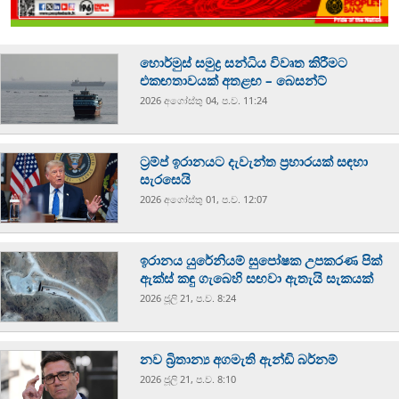
හොර්මුස් සමුද්‍ර සන්ධිය විවෘත කිරීමට
එකඟතාවයක් අතළඟ – බෙසන්ට්
2026 අගෝස්‍තු 04, ප.ව. 11:24
ට්‍රම්ප් ඉරානයට දැවැන්ත ප්‍රහාරයක් සඳහා
සැරසෙයි
2026 අගෝස්‍තු 01, ප.ව. 12:07
ඉරානය යුරේනියම් සුපෝෂක උපකරණ පික්
ඇක්ස් කඳු ගැබෙහි සඟවා ඇතැයි සැකයක්
2026 ජූලි 21, ප.ව. 8:24
නව බ්‍රිතාන්‍ය අගමැති ඇන්ඩි බර්නම්
2026 ජූලි 21, ප.ව. 8:10