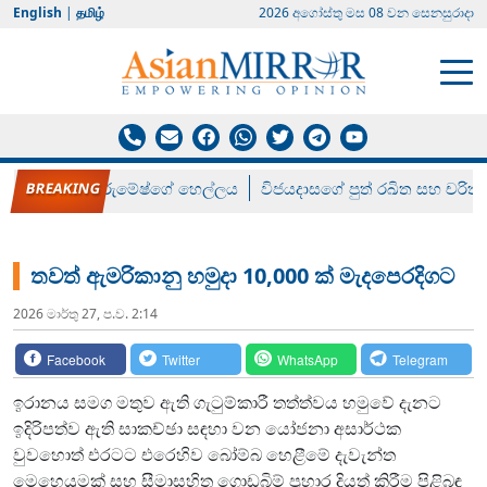
English
|
தமிழ்
2026 අගෝස්‍තු මස 08 වන සෙනසුරාදා
රන් ගෙනා රුමේෂ්ගේ හෙල්ලය
විජයදාසගේ පුත් රඛිත සහ චරිත්
තවත් ඇමරිකානු හමුදා 10,000 ක් මැදපෙරදිගට
2026 මාර්තු 27, ප.ව. 2:14
Facebook
Twitter
WhatsApp
Telegram
ඉරානය සමග මතුව ඇති ගැටුම්කාරී තත්ත්වය හමුවේ දැනට
ඉදිරිපත්ව ඇති සාකච්ඡා සඳහා වන යෝජනා අසාර්ථක
වුවහොත් එරටට එරෙහිව බෝම්බ හෙළීමේ දැවැන්ත
මෙහෙයුමක් සහ සීමාසහිත ගොඩබිම් ප්‍රහාර දියත් කිරීම පිළිබඳ