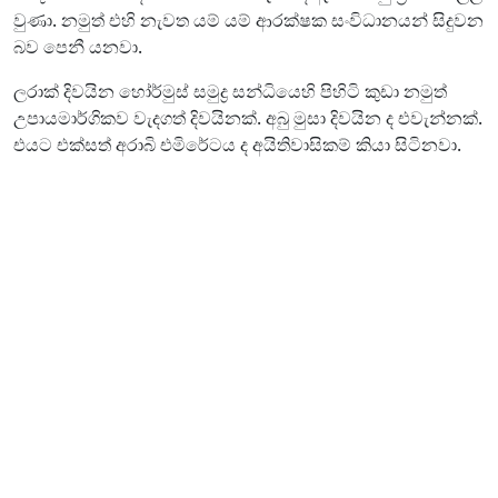
වුණා. නමුත් එහි නැවත යම් යම් ආරක්ෂක සංවිධානයන් සිදුවන
බව පෙනී යනවා.
ලරාක් දිවයින හෝර්මුස් සමුද්‍ර සන්ධියෙහි පිහිටි කුඩා නමුත්
උපායමාර්ගිකව වැදගත් දිවයිනක්. අබු මුසා දිවයින ද එවැන්නක්.
එයට එක්සත් අරාබි එමිරේටය ද අයිතිවාසිකම් කියා සිටිනවා.