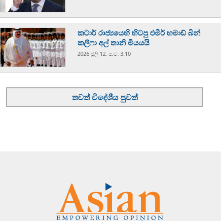
කටාර් රාජ්‍යයෙහි හිටපු එමීර් හමාඩ් බින්
කලීෆා අල් තානි මියයයි
2026 ජූලි 12, ප.ව. 3:10
තවත් විදේශීය පුවත්