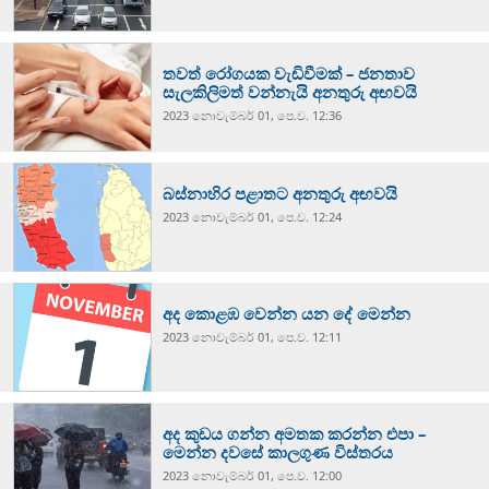
තවත් රෝගයක වැඩිවීමක් – ජනතාව
සැලකිලිමත් වන්නැයි අනතුරු අඟවයි
2023 නොවැම්‍බර් 01, පෙ.ව. 12:36
බස්නාහිර පළාතට අනතුරු අඟවයි
2023 නොවැම්‍බර් 01, පෙ.ව. 12:24
අද කොළඹ වෙන්න යන දේ මෙන්න
2023 නොවැම්‍බර් 01, පෙ.ව. 12:11
අද කුඩය ගන්න අමතක කරන්න එපා –
මෙන්න දවසේ කාලගුණ විස්තරය
2023 නොවැම්‍බර් 01, පෙ.ව. 12:00