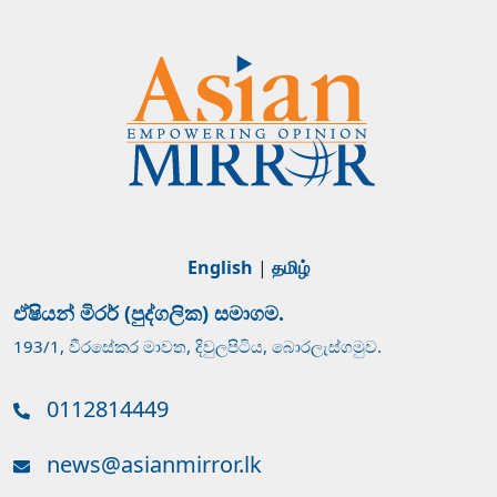
English
|
தமிழ்
ඒෂියන් මිරර් (පුද්ගලික) සමාගම.
193/1, වීරසේකර මාවත, දිවුලපිටිය, බොරලැස්ගමුව.
0112814449
news@asianmirror.lk