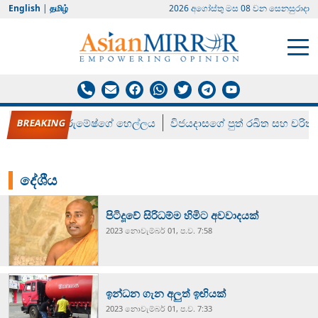
English
|
தமிழ்
2026 අගෝස්‍තු මස 08 වන සෙනසුරාදා
රන් ගෙනා රුමේෂ්ගේ හෙල්ලය
විජයදාසගේ පුත් රඛිත සහ චරිත්
දේශීය
පිටිදූවේ සිරිධම්ම හිමිට අවවාදයක්
2023 නොවැම්‍බර් 01, ප.ව. 7:58
ඉන්ධන ගැන අලුත් ඉඟියක්
2023 නොවැම්‍බර් 01, ප.ව. 7:33