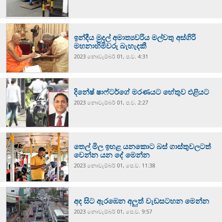
ඉන්දීය මුදල් අමාත්‍යවරිය මල්වතු අස්ගිරි
මහනාහිමිවරු බැහැදකී
2023 නොවැම්‍බර් 01, ප.ව. 4:31
දිනේෂ් ෂාෆ්ටර්ගේ මරණයට හේතුව එළියට
2023 නොවැම්‍බර් 01, ප.ව. 2:27
තෙල් මිල ඉහළ යනකොට බස් ගාස්තුවලටත්
වෙන්න යන දේ මෙන්න
2023 නොවැම්‍බර් 01, පෙ.ව. 11:38
අද සිට ඇරඹෙන අලුත් වැඩසටහන මෙන්න
2023 නොවැම්‍බර් 01, පෙ.ව. 9:57