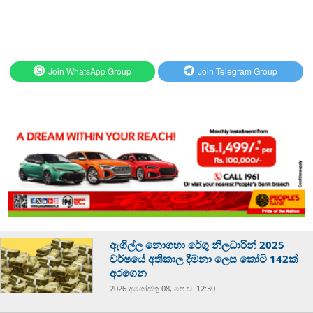
Join WhatsApp Group
Join Telegram Group
ඇගිල්ල නොගහා රේගු නිලධාරින් 2025
වර්ෂයේ අතිකාල දීමනා ලෙස කෝටි 142ක්
අරගෙන
2026 අගෝස්‍තු 08, පෙ.ව. 12:30