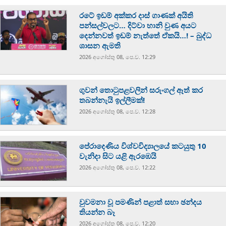
රටේ ඉඩම් අක්කර දාස් ගාණක් අයිති
පන්සල්වලට… දිට්වා හානි වුණ අයට
දෙන්නවත් ඉඩම් නැත්තේ ඒකයි…! – බුද්ධ
ශාසන ඇමති
2026 අගෝස්‍තු 08, පෙ.ව. 12:29
ගුවන් තොටුපළවලින් සරුංගල් ඈත් කර
තබන්නැයි ඉල්ලීමක්!
2026 අගෝස්‍තු 08, පෙ.ව. 12:28
පේරාදෙණිය විශ්වවිද්‍යාලයේ කටයුතු 10
වැනිදා සිට යළි ඇරඹෙයි
2026 අගෝස්‍තු 08, පෙ.ව. 12:22
වුවමනා වූ පමණින් පළාත් සභා ඡන්දය
තියන්න බෑ
2026 අගෝස්‍තු 08, පෙ.ව. 12:20