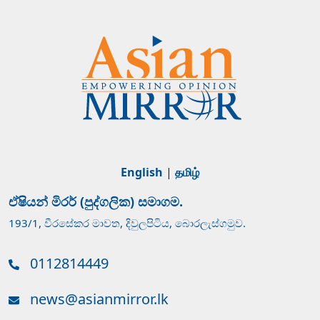
English
|
தமிழ்
ඒෂියන් මිරර් (පුද්ගලික) සමාගම.
193/1, වීරසේකර මාවත, දිවුලපිටිය, බොරලැස්ගමුව.
0112814449
news@asianmirror.lk