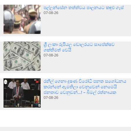
පල්ලන්සේන තත්ත්වය පාලනයට කඳුළු ගෑස්
07-08-26
ශ්‍රී ලංකා රුපියල ඩොලරයට සාපේක්ෂව
ශක්තිමත් වෙයි
07-08-26
රනිල් ගෙනා දූෂණ විරෝධී පනත සශෝධනය
කරන්නේ ඇමතිලා වෙනුවෙන් නෙමෙයි
ජනතාව වෙනුවන්…! – බිමල් රත්නායක
07-08-26