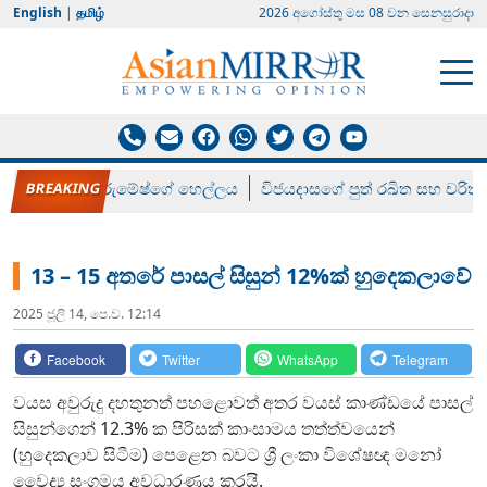
English
|
தமிழ்
2026 අගෝස්‍තු මස 08 වන සෙනසුරාදා
රන් ගෙනා රුමේෂ්ගේ හෙල්ලය
විජයදාසගේ පුත් රඛිත සහ චරිත්
13 – 15 අතරේ පාසල් සිසුන් 12%ක් හුදෙකලාවේ
2025 ජූලි 14, පෙ.ව. 12:14
Facebook
Twitter
WhatsApp
Telegram
වයස අවුරුදු දහතුනත් පහළොවත් අතර වයස් කාණ්ඩයේ පාසල්
සිසුන්ගෙන් 12.3% ක පිරිසක් කාංසාමය තත්ත්වයෙන්
(හුදෙකලාව සිටීම) පෙළෙන බවට ශ්‍රී ලංකා විශේෂඥ මනෝ
වෛද්‍ය සංගමය අවධාරණය කරයි.