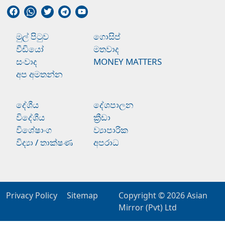
මුල් පිටුව
ගොසිප්
වීඩියෝ
මතවාද
සංවාද
MONEY MATTERS
අප අමතන්න
දේශීය
දේශපාලන
විදේශීය
ක්‍රීඩා
විශේෂාංග
ව්‍යාපාරික
විද්‍යා / තාක්ෂණ
අපරාධ
Privacy Policy
Sitemap
Copyright © 2026
Asian
Mirror (Pvt) Ltd