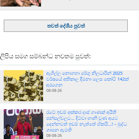
තවත් දේශීය පුවත්
ලිපිය සමග සම්බන්ධ නවතම පුවත්:
ඇගිල්ල නොගහා රේගු නිලධාරින් 2025
වර්ෂයේ අතිකාල දීමනා ලෙස කෝටි 142ක්
අරගෙන
08-08-26
රටේ ඉඩම් අක්කර දාස් ගාණක් අයිති
පන්සල්වලට… දිට්වා හානි වුණ අයට
දෙන්නවත් ඉඩම් නැත්තේ ඒකයි…! – බුද්ධ
ශාසන ඇමති
08-08-26