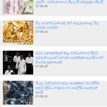
යුතුයි – බන්ධනාගාර නිළධාරි එකමුතුව කියයි
07-08-26
මිල වෙනස් වුණ අද රන් වෙළඳපොළේ මිල
ගණන් මෙන්න
07-08-26
රටම නොසන්සුන් කළ බන්ධනාගාර සිද්ධි
සම්බන්ධයෙන් මහජන ආරක්ෂක ඇමතිගෙන්
විශේෂ ප්‍රකාශයක්
07-08-26
සියලු බන්ධනාගාරවල ආරක්ෂාව තර කිරීම
සඳහා ත්‍රිවිධ හමුදාව හා පොලීසිය දැනුවත්
කරයි
07-08-26