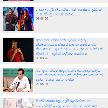
ගායන ශිල්පිනී ශානිකා වනිගසේකර දරුවන්
ගැන කියපු සංවේදී කතාව
08-08-26
අපට පරම්පරාවෙන් ලැබුණු දේපළ
තිබෙනවා… පක්ෂයේ වාහන අපේ නමට
තිබෙනවා… අපේ දේපළ ලොකුවට පේන්නේ
ඒකයි…! – ඇමති නලින්ද ජයතිස්ස
08-08-26
මට දැන් කිසිම ආදායමක් නෑ.. ගෙදර කුලිය
ගෙවන්නෙත් යාළුවෙක්.. පදින්නෙ යාළුවෙක්
දුන්න වාහනයක්..- රාජිත
08-08-26
බන්ධනාගාර තුළ ඇති රූපවාහිනී හා
ගුවන්විදුලි යන්ත්‍ර තාවකාලිකව ඉවත් කල