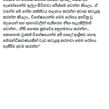
හැමෝගෙන්ම ඉල්ලා සිටිනවා පරිස්සම් වෙන්න කියලා.. ඒ
වගේම මේ රෝහ තත්ත්වය පාලනය කරන්න අවශ්‍ය කටයුතු
කරන්න කියලා.. විශේෂයෙන්ම මෙම රෝගය අපවිත්‍ර වූ
ජලයෙන් සහ ආහාරවලින් පැතිරෙන නිසා සැලකිලිමත්
වෙන්න.. නිසි සෞඛ්‍ය ක්‍රමවේද අනුගමනය කරන්න..
කොහොම වුණත් විශේෂයෙන්ම අපි පාසල් ආශ්‍රිතව හොඳ
සම්බන්ධීකරණයකින් වැඩ කටයුතු කරනවා මෙම රෝගය
පැතිරීම අවම කරන්න”