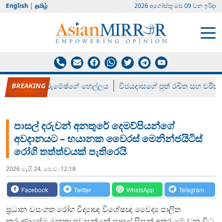
English
|
தமிழ்
2026 අගෝස්‍තු මස 09 වන ඉරිදා
රන් ගෙනා රුමේෂ්ගේ හෙල්ලය
විජයදාසගේ පුත් රඛිත සහ චරිත්
පාසල් දරුවන් අනතුරේ දෙමව්පියන්ගේ
අවදානයට – භයානක වෛරස් මෙනින්ජයිටිස්
රෝගි තත්ත්වයක් පැතිරෙයි
2026 මැයි 24, පෙ.ව. 12:18
Facebook
Twitter
WhatsApp
Telegram
ප්‍රධාන වසංගත රෝග විද්‍යාඥ විශේෂඥ වෛද්‍ය පාලිත
කරුණාපේම මහතා පවසන්නේ පාසල් සිසුන් අතර මේ වන විට