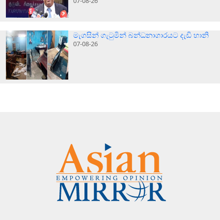
07-08-26
මැගසින් ගැටුමින් බන්ධනාගාරයට දැඩි හානි
07-08-26