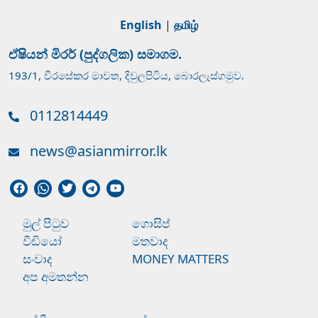
English
|
தமிழ்
ඒෂියන් මිරර් (පුද්ගලික) සමාගම.
193/1, වීරසේකර මාවත, දිවුලපිටිය, බොරලැස්ගමුව.
0112814449
news@asianmirror.lk
මුල් පිටුව
ගොසිප්
වීඩියෝ
මතවාද
සංවාද
MONEY MATTERS
අප අමතන්න