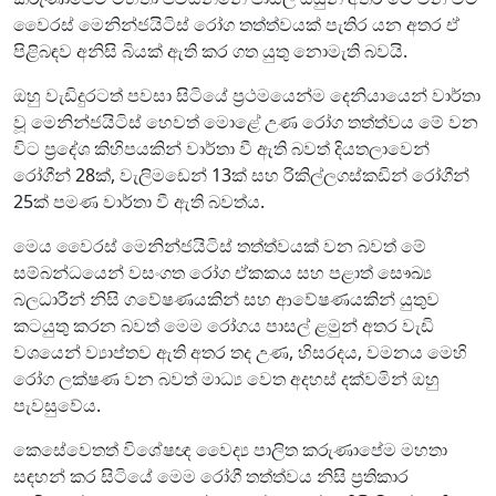
වෛරස් මෙනින්ජයිටිස් රෝග තත්ත්වයක් පැතිර යන අතර ඒ
පිළිබඳව අනිසි බියක් ඇති කර ගත යුතු නොමැති බවයි.
ඔහු වැඩිදුරටත් පවසා සිටියේ ප්‍රථමයෙන්ම දෙනියායෙන් වාර්තා
වූ මෙනින්ජයිටිස් හෙවත් මොළේ උණ රෝග තත්ත්වය මේ වන
විට ප්‍රදේශ කිහිපයකින් වාර්තා වී ඇති බවත් දියතලාවෙන්
රෝගීන් 28ක්, වැලිමඩෙන් 13ක් සහ රිකිල්ලගස්කඩින් රෝගීන්
25ක් පමණ වාර්තා වී ඇති බවත්ය.
මෙය වෛරස් මෙනින්ජයිටිස් තත්ත්වයක් වන බවත් මේ
සම්බන්ධයෙන් වසංගත රෝග ඒකකය සහ පළාත් සෞඛ්‍ය
බලධාරීන් නිසි ගවේෂණ‍යකින් සහ ආවේෂණ‍යකින් යුතුව
කටයුතු කරන බවත් මෙම රෝගය පාසල් ළමුන් අතර වැඩි
වශයෙන් ව්‍යාප්තව ඇති අතර තද උණ, හිසරදය, වමනය මෙහි
රෝග ලක්ෂණ වන බවත් මාධ්‍ය වෙත අදහස් දක්වමින් ඔහු
පැවසුවේය.
කෙසේවෙතත් විශේෂඥ වෛද්‍ය පාලිත කරුණාපේම මහතා
සඳහන් කර සිටියේ මෙම රෝගී තත්ත්වය නිසි ප්‍රතිකාර