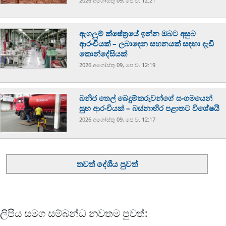
2026 අගෝස්‍තු 09, පෙ.ව. 12:21
ඇගලුම් ක්ෂේත්‍රයේ ඉන්න ඔබට අසුබ
ආරංචියක් – ලබාදෙන සහනයක් සඳහා දැඩි
කොන්දේසියක්
2026 අගෝස්‍තු 09, පෙ.ව. 12:19
ඛනිජ තෙල් බෙදුම්කරුවන්ගේ සංගමයෙන්
සුභ ආරංචියක් – බස්නාහිර පළාතට විශේෂයි
2026 අගෝස්‍තු 09, පෙ.ව. 12:17
තවත් දේශීය පුවත්
ලිපිය සමග සම්බන්ධ නවතම පුවත්: