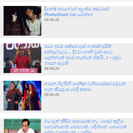
දිනේෂ් ගමගේගේ අලුත්ම කඩවසම්
Photoshoot එක මෙන්න!
09-08-26
රටේ ඉඩම් අක්කර දාස් ගාණක් අයිති
පන්සල්වලට… දිට්වා හානි වුණ අයට
දෙන්නවත් ඉඩම් නැත්තේ ඒකයි…! – බුද්ධ
ශාසන ඇමති
08-08-26
ගායන ශිල්පිනී ශානිකා වනිගසේකර දරුවන්
ගැන කියපු සංවේදී කතාව
08-08-26
මට දැන් කිසිම ආදායමක් නෑ.. ගෙදර කුලිය
ගෙවන්නෙත් යාළුවෙක්.. පදින්නෙ යාළුවෙක්
දුන්න වාහනයක්..- රාජිත