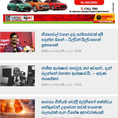
හිරගෙවල් වහන දරු පරම්පරාවක් අපි
හදන්න ඕනේ – ටිල්වින් සිල්වාගෙන්
ප්‍රකාශයක්
2026 අගෝස්‍තු 09, පෙ.ව. 12:26
ජාතික ආරක්‍ෂාව තහවුරු කර අවසන්.. දැන්
බලන්නේ මහජන ආරක්‍ෂාවයි.. – අරුණ
ජයසේකර
2026 අගෝස්‍තු 09, පෙ.ව. 12:23
සාගරය ගිනියම් වෙද්දී එල්නිනෝ තත්ත්වය
හේතුවෙන් උදාවෙන තවත් භයානක
බලපෑමක් ගැන විශේෂ අනාවරණයක්