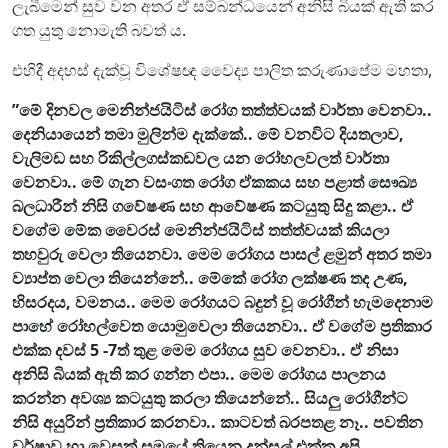
ලැබීමෙන් සුව වන අතර ඒ සම්බන්ධයෙන් අනිසි බියක් ඇති කර
ගත යුතු නොමැති බවත් ය.
එහිදී අදහස් දැක්වූ විශේෂඥ වෛද්‍ය පාලිත කරුණාපේම මහතා,
”මේ දිනවල මෙනින්ජයිටිස් රෝග තත්ත්වයක් වාර්තා වෙනවා..
දෙනියායෙන් තමා මුලින්ම දැක්කේ.. මේ වනවිට දියතලාව,
වැලිමඩ සහ රිකිල්ලගස්කඩවල යන රෝහලවලත් වාර්තා
වෙනවා.. මේ ගැන වසංගත රෝග ඒකකය සහ පළාත් සෞඛ්‍ය
බලධාරීන් නිසි ගවේෂණ සහ ආවේෂණ කටයුතු සිදු කළා.. ඒ
වගේම මේක වෛරස් මෙනින්ජයිටිස් තත්ත්වයක් කියලා
තහවුරු වෙලා තියෙනවා. මෙම රෝගය පාසල් ළමුන් අතර තමා
ව්‍යාප්ත වෙලා තියෙන්නේ.. මේකේ රෝග ලක්ෂණ තද උණ,
හිසරදය, වමනය.. මෙම රෝගයට බදුන් වූ රෝගීන් හැමදෙනාම
පාහේ රෝහල්වෙත යොමුවෙලා තියෙනවා.. ඒ වගේම ප්‍රතිකාර
එක්ක දවස් 5 -7ත් තුළ මෙම රෝගය සුව වෙනවා.. ඒ නිසා
අනිසි බියක් ඇති කර ගන්න එපා.. මෙම රෝගය පාලනය
කරන්න අවශ්‍ය කටයුතු කරලා තියෙන්නේ.. සියලු රෝගීන්ට
නිසි අයුරින් ප්‍රතිකාර කරනවා.. කාටවත් බරපතළ නෑ.. පවතින
වර්ෂාව හා වෙසක් සමයේ තියෙන දන්සල් එක්ක අපි