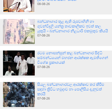
08-08-26
බන්ධනාගාර තුළ ඇති රූපවාහිනී හා
ගුවන්විදුලි යන්ත්‍ර තාවකාලිකව ඉවත් කල
යුතුයි – බන්ධනාගාර නිළධාරි එකමුතුව කියයි
07-08-26
රටම නොසන්සුන් කළ බන්ධනාගාර සිද්ධි
සම්බන්ධයෙන් මහජන ආරක්ෂක ඇමතිගෙන්
විශේෂ ප්‍රකාශයක්
07-08-26
සියලු බන්ධනාගාරවල ආරක්ෂාව තර කිරීම
සඳහා ත්‍රිවිධ හමුදාව හා පොලීසිය දැනුවත්
කරයි
07-08-26