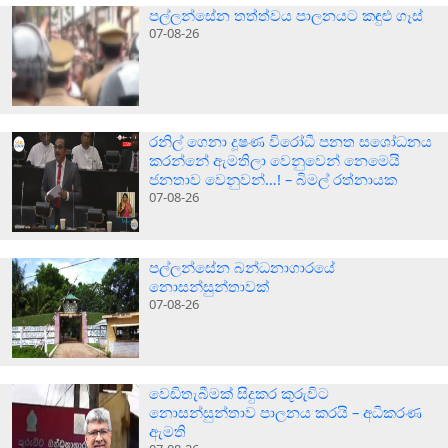
පල්ලන්සේන තත්ත්වය පාලනයට කඳුළු ගෑස්
07-08-26
රනිල් ගෙනා දූෂණ විරෝධී පනත සශෝධනය
කරන්නේ ඇමතිලා වෙනුවෙන් නෙමෙයි
ජනතාව වෙනුවන්…! – බිමල් රත්නායක
07-08-26
පල්ලන්සේන බන්ධනාගාරයේ
නොසන්සුන්තාවක්
07-08-26
වෙඩිතැබීමක් සිදුකර කුරුවිට
නොසන්සුන්තාව පාලනය කරයි – අධිකරණ
ඇමති