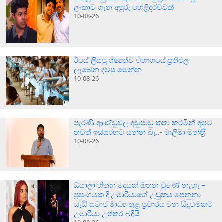
ලංකාව ගැන අපූරු හෙළිදරව්වක්
10-08-26
ඊයේ ලියපු ශිෂ්‍යත්ව විභාගයේ ප්‍රතිඵල
ලැබෙන දවස මෙන්න
10-08-26
පැරණි ආණ්ඩුවල අඩුපාඩු කතා කරමින් අපට
තවත් ඉස්සරහට යන්න බෑ..- මාලිමා මන්ත‍්‍රී
10-08-26
ඔයාලා හිතන දෙයක් ඔතන වුණේ නැහැ –
ප්‍රසංගයක දි උමාරියාගේ උඩුකය පෙනුනා
යැයි සමාජ මාධ්‍ය තුළ ප්‍රචාරය වන සිදුවීමකට
උමාරියා උත්තර බඳියි