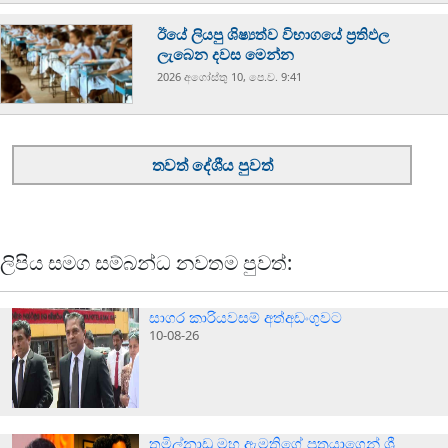
ඊයේ ලියපු ශිෂ්‍යත්ව විභාගයේ ප්‍රතිඵල
ලැබෙන දවස මෙන්න
2026 අගෝස්‍තු 10, පෙ.ව. 9:41
තවත් දේශීය පුවත්
ලිපිය සමග සම්බන්ධ නවතම පුවත්:
සාගර කාරියවසම් අත්අඩංගුවට
10-08-26
තමිල්නාඩු මහ ඇමතිගේ පුත්‍රයාගෙන් ශ්‍රී