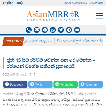
English
|
தமிழ்
2026 අගෝස්‍තු මස 10 වන සඳුදා
රන් ගෙනා රුමේෂ්ගේ හෙල්ලය
විජයදාසගේ පුත් රඛිත සහ චරිත්
ජූනි 15 සිට රටටම වෙන්න යන දේ මෙන්න –
රජයෙන් විශේෂ සතියක් ප්‍රකාශයට
2026 ජූනි 12, පෙ.ව. 12:12
Facebook
Twitter
WhatsApp
Telegram
ජාතික ඩෙංගු මර්දන ඒකකය විසින් ජූනි 15 සිට ඩෙංගු රෝග
ව්‍යාප්තිය පාලනය කිරීම සඳහා ඩෙංගු මර්දන සතියක් ප්‍රකාශයට
පත් කර ඇත. මෙම පියවර ගැනීමට හේතුව මේ වන විට දිවයින