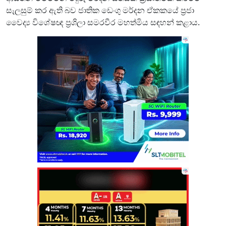
සැලසුම් කර ඇති බව ජාතික ඩෙංගු මර්දන ඒකකයේ ප්‍රජා
වෛද්‍ය විශේෂඥ ප්‍රශිලා සමරවීර මහත්මිය සඳහන් කළාය.