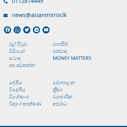
0112814449
news@asianmirror.lk
මුල් පිටුව
ගොසිප්
වීඩියෝ
මතවාද
සංවාද
MONEY MATTERS
අප අමතන්න
දේශීය
දේශපාලන
විදේශීය
ක්‍රීඩා
විශේෂාංග
ව්‍යාපාරික
විද්‍යා / තාක්ෂණ
අපරාධ