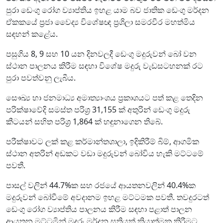
පුරා ඩෙංගු රෝග ව්‍යාප්තිය ඉහළ යාම බව ජාතික ඩෙංගු මර්දන
ඒකකයේ ප්‍රජා වෛද්‍ය විශේෂඥ ප්‍රශිලා සමරවීර මහත්මිය
සඳහන් කළේය.
පසුගිය 8, 9 සහ 10 යන දිනවලදී ඩෙංගු මදුරුවන් බෝ වන
ස්ථාන පාලනය කිරීම සඳහා විශේෂ මදුරු වැඩසටහනක් රට
පුරා පවත්වනු ලැබීය.
සෞඛ්‍ය හා ජනමාධ්‍ය අමාත්‍යාංශය ප්‍රකාශයට පත් කළ තෙදින
පරික්ෂාවේදි සමස්ත පරිශ්‍ර 31,155 ක් අතුරින් ඩෙංගු මදුරු
කීටයන් සහිත පරිශ්‍ර 1,864 ක් හඳුනාගෙන තිබේ.
පරීක්ෂාවට ලක් කළ කර්මාන්තශාලා, ඉදිකිරීම් බිම්, ආගමික
ස්ථාන අතරින් අඩකට වඩා මදුරුවන් බෝවිය හැකි මට්ටමේ
පවතී.
පාසල් වලින් 44.7%ක සහ රජයේ ආයතනවලින් 40.4%ක
මදුරුවන් බෝවීමේ අවදානම ඉහළ මට්ටමක පවතී. තවදුරටත්
ඩෙංගු රෝග ව්‍යාප්තිය පාලනය කිරීම සඳහා පළාත් පාලන
ආයතන මට්ටමින් මදුරු මර්දන සතියක් ක්‍රියාත්මක කිරීමට