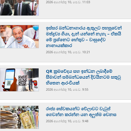
2026 අගෝස්‍තු 10, පෙ.ව. 11:03
ඉස්සර බන්ධනාගාරය ඇතුලට පහසුවෙන්
මත්ද්‍රව්‍ය ගියා, දැන් යන්නේ නැහැ – ඒකයි
මේ ප්‍රශ්නෙට හේතුව – වාසුදේව
නානායක්කාර
2026 අගෝස්‍තු 10, පෙ.ව. 10:21
QR ක්‍රමවේදය සහ ඉන්ධන ලබාදීමේ
සීමාවන් සම්බන්ධයෙන් දිවයිනටම සතුටු
හිතෙන ආරංචියක්
2026 අගෝස්‍තු 10, පෙ.ව. 9:55
රාජ්‍ය සේවකයන්ට වේලාවට වැටුප්
ගෙවන්න කරන්න යන අලුත්ම වෙනස
2026 අගෝස්‍තු 10, පෙ.ව. 9:48