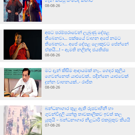
ගැන කියපු සංවේදී කතාව
08-08-26
අපට පරම්පරාවෙන් ලැබුණු දේපළ
තිබෙනවා… පක්ෂයේ වාහන අපේ නමට
තිබෙනවා… අපේ දේපළ ලොකුවට පේන්නේ
ඒකයි…! – ඇමති නලින්ද ජයතිස්ස
08-08-26
මට දැන් කිසිම ආදායමක් නෑ.. ගෙදර කුලිය
ගෙවන්නෙත් යාළුවෙක්.. පදින්නෙ යාළුවෙක්
දුන්න වාහනයක්..- රාජිත
08-08-26
බන්ධනාගාර තුළ ඇති රූපවාහිනී හා
ගුවන්විදුලි යන්ත්‍ර තාවකාලිකව ඉවත් කල
යුතුයි – බන්ධනාගාර නිළධාරි එකමුතුව කියයි
07-08-26