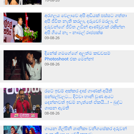
10-08-26
අරගලය වෙලාවෙ අපි අඩියක් පස්සට ගත්තා
අපි ජීවිත නැති කරලා, දරුවෝ මරලා, ඒ
දරුවන්ගේ ජීවිත උඩින් ආණ්ඩුවක් රකින්න
අපි ගියේ නෑ – නාමල් රාජපක්ෂ
09-08-26
දිනේෂ් ගමගේගේ අලුත්ම කඩවසම්
Photoshoot එක මෙන්න!
09-08-26
රටේ ඉඩම් අක්කර දාස් ගාණක් අයිති
පන්සල්වලට… දිට්වා හානි වුණ අයට
දෙන්නවත් ඉඩම් නැත්තේ ඒකයි…! – බුද්ධ
ශාසන ඇමති
08-08-26
ගායන ශිල්පිනී ශානිකා වනිගසේකර දරුවන්