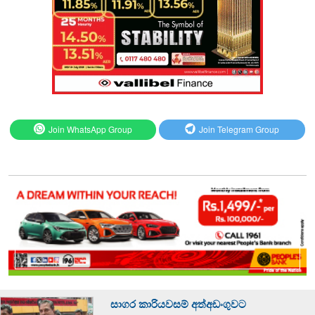
Join WhatsApp Group
Join Telegram Group
සාගර කාරියවසම් අත්අඩංගුවට