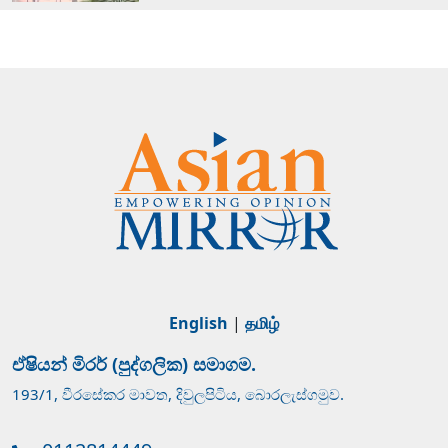
English
|
தமிழ்
ඒෂියන් මිරර් (පුද්ගලික) සමාගම.
193/1, වීරසේකර මාවත, දිවුලපිටිය, බොරලැස්ගමුව.