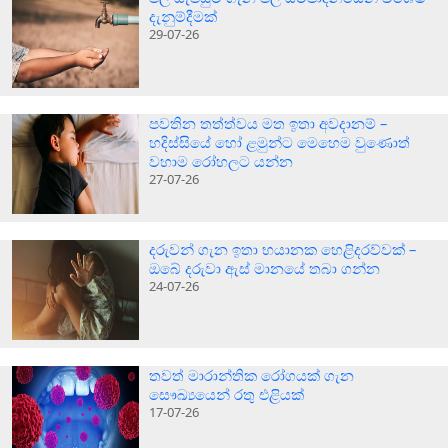
දැනුම්දීමක්
29-07-26
පවතින තත්ත්වය මත ඉතා අවදානම් –
හදිස්සියේ හෝ ළමුන්ට මෙහෙම වුණොත්
වහාම රෝහලට යන්න
27-07-26
දරුවන් ගැන ඉතා භයානක හෙළිදරව්වක් –
ඔබේ දරුවා ඇස් මානයේ තබා ගන්න
24-07-26
තවත් මාරාන්තික රෝගයක් ගැන
සෞඛ්‍යයෙන් රතු එළියක්
17-07-26