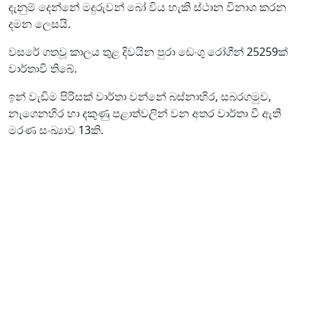
දැනුම් දෙන්නේ මදුරුවන් බෝ විය හැකි ස්ථාන විනාශ කරන
දමන ලෙසයි.
වසරේ ගතවූ කාලය තුළ දිවයින පුරා ඩෙංගු රෝගීන් 25259ක්
වාර්තාවි තිබේ.
ඉන් වැඩිම පිරිසක් වාර්තා වන්නේ බස්නාහිර, සබරගමුව,
නැගෙනහිර හා දකුණු පළාත්වලින් වන අතර වාර්තා වී ඇති
මරණ සංඛ්‍යාව 13කි.