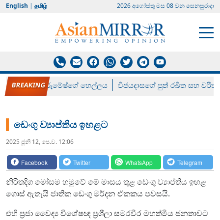
English
|
தமிழ்
2026 අගෝස්‍තු මස 08 වන සෙනසුරාදා
රන් ගෙනා රුමේෂ්ගේ හෙල්ලය
විජයදාසගේ පුත් රඛිත සහ චරිත්
ඩෙංගු ව්‍යාප්තිය ඉහළට
2025 ජූනි 12, පෙ.ව. 12:06
Facebook
Twitter
WhatsApp
Telegram
නිරිතදිග මෝසම හමුවේ මේ මාසය තුළ ඩෙංගු ව්‍යාප්තිය ඉහළ
ගොස් ඇතැයි ජාතික ඩෙංගු මර්දන ඒකකය පවසයි.
එහි ප්‍රජා වෛද්‍ය විශේෂඥ ප්‍රශීලා සමරවීර මහත්මිය ජනතාවට