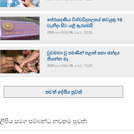
පේරාදෙණිය විශ්වවිද්‍යාලයේ කටයුතු 10
වැනිදා සිට යළි ඇරඹෙයි
2026 අගෝස්‍තු 08, පෙ.ව. 12:22
වුවමනා වූ පමණින් පළාත් සභා ඡන්දය
තියන්න බෑ
2026 අගෝස්‍තු 08, පෙ.ව. 12:20
තවත් දේශීය පුවත්
ලිපිය සමග සම්බන්ධ නවතම පුවත්: