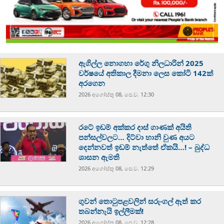
ඇගිල්ල නොගහා රේගු නිලධාරින් 2025
වර්ෂයේ අතිකාල දීමනා ලෙස කෝටි 142ක්
අරගෙන
2026 අගෝස්‍තු 08, පෙ.ව. 12:30
රටේ ඉඩම් අක්කර දාස් ගාණක් අයිති
පන්සල්වලට… දිට්වා හානි වුණ අයට
දෙන්නවත් ඉඩම් නැත්තේ ඒකයි…! – බුද්ධ
ශාසන ඇමති
2026 අගෝස්‍තු 08, පෙ.ව. 12:29
ගුවන් තොටුපළවලින් සරුංගල් ඈත් කර
තබන්නැයි ඉල්ලීමක්!
2026 අගෝස්‍තු 08, පෙ.ව. 12:28