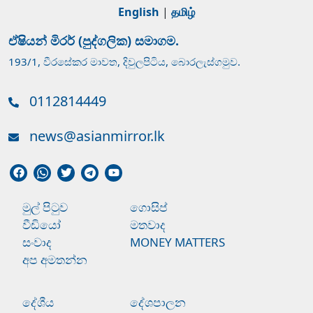
English
|
தமிழ்
ඒෂියන් මිරර් (පුද්ගලික) සමාගම.
193/1, වීරසේකර මාවත, දිවුලපිටිය, බොරලැස්ගමුව.
0112814449
news@asianmirror.lk
මුල් පිටුව
ගොසිප්
වීඩියෝ
මතවාද
සංවාද
MONEY MATTERS
අප අමතන්න
දේශීය
දේශපාලන