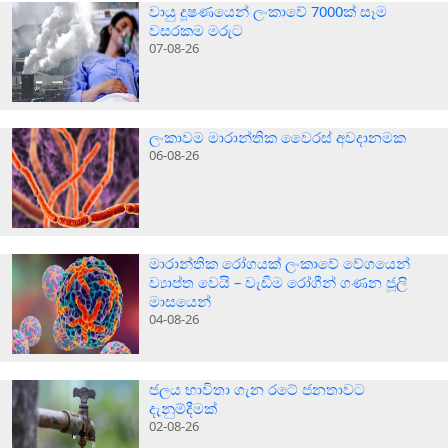
වායු දූෂණයෙන් ලංකාවේ 7000ක් සෑම
වසරකම මරුට
07-08-26
ලංකාවම මාරාන්තික වෛරස් අවදානමක
06-08-26
මාරාන්තික රෝගයක් ලංකාවේ වේගයෙන්
ව්‍යාප්ත වෙයි – වැඩිම රෝගීන් ගණන ජූලි
මාසයෙන්
04-08-26
ජලය භාවිතා ගැන රටේ ජනතාවට
දැනුම්දීමක්
02-08-26