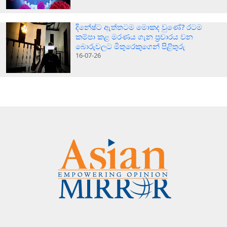
දිනේෂ්ට ඇත්තටම මොකද වුණේ? රටම
කම්පා කළ මරණය ගැන ප්‍රචාරය වන
බොරුවලට මිතුරෙකුගෙන් පිළිතුරු
16-07-26