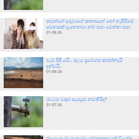
තමන්ගේ දරුවාගේ කතාබහේ හෝ හැසිරීමේ
වෙනසක් දැනෙනවා නම් පමා වෙන්න එපා
01-08-26
වැව් සිඳී යයි.. ජලය ප‍්‍රවේශම් කරන්නැයි
දන්වයි..
01-08-26
රටටම වතුර සැපයුම නවතියිද?
31-07-26
ජල සැපයුම ගැන ජල සම්පාදනයෙන් විශේෂ