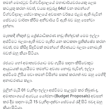
තමන් මොරටුව විශ්වවිද්‍යාලයේ මහාචාර්යවරයෙකු ලෙස
කටයුතු කරන බවත්, වයස අවුරුදු 64ක් වන තමන්ගේ
විශ්වවිද්‍යාල සේවා කාලයේ අවසාන වර්ෂය එළඹ ඇති බැවින්
සේවයට වාර්තා කිරීම අනිවාර්ය වී ඇති බව ඔහු පෙන්වා
දුන්නා.
මෑතකදී නිකුත් වූ ශ්‍රේෂ්ඨාධිකරණ නඩු තීන්දුවක් මෙම ඉල්ලා
අස්වීමට බලපා ඇති බවට පැතිර යන කටකතා ප්‍රතික්ෂේප කරන
බවත්, එම කිසිදු සිදුවීමක් තමන්ගේ තීරණයට බලපා නොමැති
බවත් ඔහු කියා සිටියා.
රජයට හෝ අමාත්‍යවරයාට මඩ ගැසීම සඳහා කිසිවෙකුට
ආයුධයක් සැපයීමට තමන්ට අවශ්‍ය නොවූ බැවින්, ඉල්ලා
අස්වීමේ ලිපිය පවා තමන් විසින්ම සකස් කරගත් බව ඔහු මෙහිදී
අනාවරණය කළා.
මුලින් මැයි 01 වැනිදා ඉල්ලා අස්වීමට සැලසුම් කර තිබුණ ද,
අමාත්‍යාංශයේ අයවැය යෝජනා (Budget Proposals) අවසන්
කර දීම සඳහා මැයි 15 වැනිදා දක්වා සේවයේ රැඳී සිටි බවද ඔහු
කියා සිටියා.