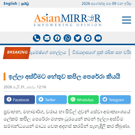
English
|
தமிழ்
2026 අගෝස්‍තු මස 09 වන ඉරිදා
රන් ගෙනා රුමේෂ්ගේ හෙල්ලය
විජයදාසගේ පුත් රඛිත සහ චරිත්
ඉල්ලා අස්වීමට හේතුව කපිල පෙරේරා කියයි
2026 මැයි 31, පෙ.ව. 12:16
Facebook
Twitter
WhatsApp
Telegram
ප්‍රවාහන, මහාමාර්ග, වරාය හා සිවිල් ගුවන් සේවා අමාත්‍යාංශයේ
ලේකම් කපිල පෙරේරා මහතා ධූරයෙන් තමන් ඉල්ලා අස්වීම
සම්බන්ධයෙන් මාධ්‍ය වෙත අදහස් කරමින් පැහැදිලි කර තිබුණා.