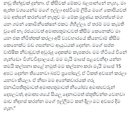
නඩු තීන්දුවක් දුන්නා. ඒ කිසිවක් මේකට බලපාන්නේ නැහැ. මා
ඇත්ත වශයෙන්ම මගේ ඉල්ලා අස්වීමේ ලිපිය මගේ කොපියවත්
මම අත්සන් කරන්නේ නැතුව මං මේක මුද්‍රණය කරගත්තේ මග
යන ගමන් කොමිනිකේෂන් එකට ගිහිල්ලා. ඒ තරම් මම කැමති
වුණේ නෑ රජයටවත් අමාත්‍යතුමාටවත් කිසිම කෙනෙක්ට මා
යන එක නිමිත්තක් කරලා අපි ව්‍යවහාරයේ කියනවාම් කිසිම
කෙනෙක්ට මඩ ගසන්නට ආයුධයක් දෙන්න. මගේ සප්ත
වාර්ෂික නිවාඩුවත් අවුරුදු දෙකක්ම කැපකරා. මම හිටියේ චීනේ
ශැන්ඩොං විශ්වවිද්‍යාලයේ. මම මැයි මාසේ පළවෙනිදා යන්න
තමයි කල්පනා කළේ නමුත් මම කල්පනා කරා මැයි මාසේ 15
අපට දෙන්න තියෙනවා බජට් ප්‍රපෝසල්, ඒ ටිකත් අවසන් කරලා
යනවා කියලා. ඒ නිසා මම අනේකවාරයක් ගරු
ජනාධිපතිතුමාටත් අමාත්‍යතුමාටත් නියෝජ්‍ය අමාත්‍යවරුන්
දෙපලටත්, අමාත්‍යංශයේ සියලු දෙනාටමත් ස්තූතිවන්ත වෙනවා
මාව නිදහස් කරන්න මගේ ඉල්ලීමට කන් දීලා මට අවසර දීම
ගැන.”