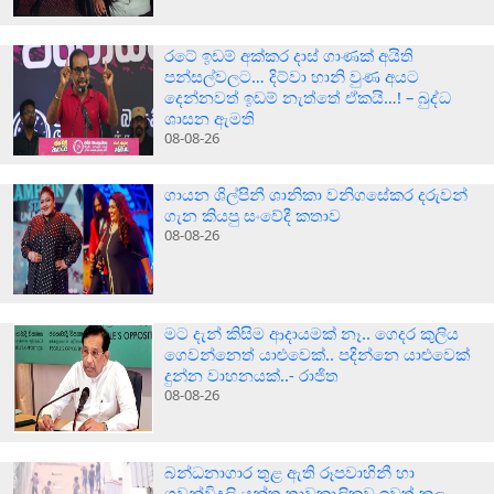
රටේ ඉඩම් අක්කර දාස් ගාණක් අයිති
පන්සල්වලට… දිට්වා හානි වුණ අයට
දෙන්නවත් ඉඩම් නැත්තේ ඒකයි…! – බුද්ධ
ශාසන ඇමති
08-08-26
ගායන ශිල්පිනී ශානිකා වනිගසේකර දරුවන්
ගැන කියපු සංවේදී කතාව
08-08-26
මට දැන් කිසිම ආදායමක් නෑ.. ගෙදර කුලිය
ගෙවන්නෙත් යාළුවෙක්.. පදින්නෙ යාළුවෙක්
දුන්න වාහනයක්..- රාජිත
08-08-26
බන්ධනාගාර තුළ ඇති රූපවාහිනී හා
ගුවන්විදුලි යන්ත්‍ර තාවකාලිකව ඉවත් කල