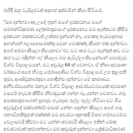
එහිදී ඔහු වැඩිදුරටත් අදහස් දක්වමින් කියා සිටියේ,
“ඔබ දන්නවා අද උදේ ඉදන් මගේ දුරකථනය මගේ
සම්බන්ධීකරණ ලේකම්තුමාගේ දුරකථනය මම ඇත්තටම කිසිම
දුරකථන එකකටවත් උත්තර දුන්නේ නෑ. මොකද හැමදෙනාම
අහන්නේ බලාපොරොත්තු වෙන මොකක්ද කියන එක දන්නවා.
අපේ අම්මා කියලා තියෙනවා ‘රට වට කර වැට බැන්දත් කට වට
කර වැට බඳින්න බෑ’ කියලා. මම ඇවිල්ලා තියෙන්නේ මොරටුව
විශ්ව විද්‍යාලයෙන්. මට අවුරුදු 64 ක් වෙනවා. ඒ නිසා අවසාන
වර්ෂයේ අපේ හිටපු පේරාදෙණිය විශ්ව විද්‍යාලයේ උප කුලපති
තුමා, ආණ්ඩුකාරතුමා හොඳින්ම දන්නවා මේ කාරණය.
අනිවාර්යෙන්ම ඕනෑම විශ්ව විද්‍යාල ආචාර්යවරයෙක් අවසාන
වසරේ නැවත කිසිම නිවාඩුවක් ගන්න බෑ යන්න වෙනවා. ගරු
අමාත්‍යතුමාගෙන් සුහදව හැමදාම ඉල්ල ඉල්ල හිටියා මට ගිය
අවුරුද්දේ ඔක්තෝබර් මාසේ යන්න දෙන්න කියලා. අපේ ගරු
ජනාධිපතිතුමත් එක්කත් මම අවස්ථා තුනකදී විතර හම්බවෙච්ච
වෙලාවෙදි කිව්වා මට යන්න අවශ්‍යයි කියලා. ඉතින් මේක
අවස්ථාවක් කරගන්නවා ඔබ කවුරුත් දන්නවා ශ්‍රේෂ්ඨාධිකරණ