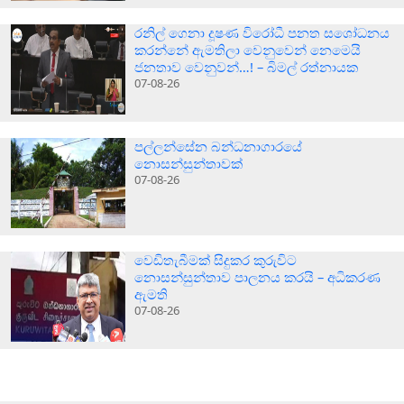
රනිල් ගෙනා දූෂණ විරෝධී පනත සශෝධනය
කරන්නේ ඇමතිලා වෙනුවෙන් නෙමෙයි
ජනතාව වෙනුවන්…! – බිමල් රත්නායක
07-08-26
පල්ලන්සේන බන්ධනාගාරයේ
නොසන්සුන්තාවක්
07-08-26
වෙඩිතැබීමක් සිදුකර කුරුවිට
නොසන්සුන්තාව පාලනය කරයි – අධිකරණ
ඇමති
07-08-26