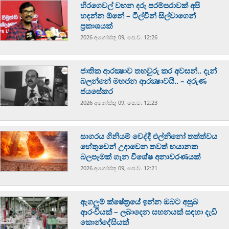
හිරගෙවල් වහන දරු පරම්පරාවක් අපි
හදන්න ඕනේ – ටිල්වින් සිල්වාගෙන්
ප්‍රකාශයක්
2026 අගෝස්‍තු 09, පෙ.ව. 12:26
ජාතික ආරක්‍ෂාව තහවුරු කර අවසන්.. දැන්
බලන්නේ මහජන ආරක්‍ෂාවයි.. – අරුණ
ජයසේකර
2026 අගෝස්‍තු 09, පෙ.ව. 12:23
සාගරය ගිනියම් වෙද්දී එල්නිනෝ තත්ත්වය
හේතුවෙන් උදාවෙන තවත් භයානක
බලපෑමක් ගැන විශේෂ අනාවරණයක්
2026 අගෝස්‍තු 09, පෙ.ව. 12:21
ඇගලුම් ක්ෂේත්‍රයේ ඉන්න ඔබට අසුබ
ආරංචියක් – ලබාදෙන සහනයක් සඳහා දැඩි
කොන්දේසියක්