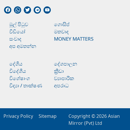
මුල් පිටුව
ගොසිප්
වීඩියෝ
මතවාද
සංවාද
MONEY MATTERS
අප අමතන්න
දේශීය
දේශපාලන
විදේශීය
ක්‍රීඩා
විශේෂාංග
ව්‍යාපාරික
විද්‍යා / තාක්ෂණ
අපරාධ
Privacy Policy
Sitemap
Copyright © 2026
Asian
Mirror (Pvt) Ltd