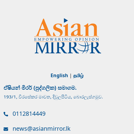
English
|
தமிழ்
ඒෂියන් මිරර් (පුද්ගලික) සමාගම.
193/1, වීරසේකර මාවත, දිවුලපිටිය, බොරලැස්ගමුව.
0112814449
news@asianmirror.lk