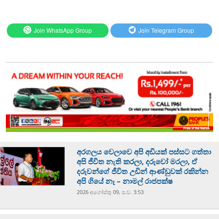
Join WhatsApp Group
Join Telegram Group
අරගලය වෙලාවෙ අපි අඩියක් පස්සට ගත්තා
අපි ජීවිත නැති කරලා, දරුවෝ මරලා, ඒ
දරුවන්ගේ ජීවිත උඩින් ආණ්ඩුවක් රකින්න
අපි ගියේ නෑ – නාමල් රාජපක්ෂ
2026 අගෝස්‍තු 09, ප.ව. 3:53