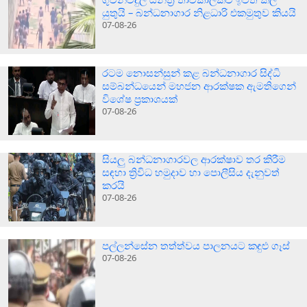
යුතුයි – බන්ධනාගාර නිළධාරි එකමුතුව කියයි
07-08-26
රටම නොසන්සුන් කළ බන්ධනාගාර සිද්ධි
සම්බන්ධයෙන් මහජන ආරක්ෂක ඇමතිගෙන්
විශේෂ ප්‍රකාශයක්
07-08-26
සියලු බන්ධනාගාරවල ආරක්ෂාව තර කිරීම
සඳහා ත්‍රිවිධ හමුදාව හා පොලීසිය දැනුවත්
කරයි
07-08-26
පල්ලන්සේන තත්ත්වය පාලනයට කඳුළු ගෑස්
07-08-26