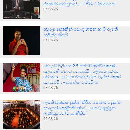
ජනතාව වෙනුවන්…! – බිමල් රත්නායක
07-08-26
අවුරුදු දෙකකින් ඩෙංගු නසන හැටි ඇමති
නලින්ද කියයි
07-08-26
ඩොලර් මිලියන 2.5 සයිබර් ක‍්‍රයිම් එකක්..
පලවෙනි වතාව නෙමෙයි.. ලෝකෙ පුරාම
වෙනවා.. මෙහෙ විතරක් වුන මැජික් එකක්
නෙමෙයි.. – වසන්ත සමරසිංහ
07-08-26
ඇමති වත්කම් ප්‍රශ්න කිරීම තහනම්… ප්‍රශ්න
කළොත් කෙළින්ම හිරේ…හොරු අල්ලන
ආණ්ඩුවෙන් නව නීති…!
06-08-26