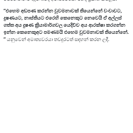
”එහෙම අඩපණ කරන්න වුවමනාවක් තියෙන්නේ වංචාවට,
දුෂණයට, නාස්තියට එරෙහි කෙනෙකුට නෙවෙයි ඒ අල්ලස්
ගත්ත අය දුෂණ ක්‍රියාමාර්ගවල යෙදිච්ච අය ආරක්ෂා කරගන්න
ඉන්න කෙනෙකුඅට පමණමයි එහෙම වුවමනාවක් තියෙන්නේ.
”
යනුවෙන් අමාත්‍යවරයා තවදුරටත් සඳහන් කරන ලදී.