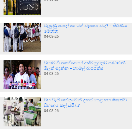
වැසුණු පාසල් හෙටත් වැසෙනවාද? – තීරණය
මෙන්න
04-08-26
වහාම වී ගොවියාගේ අස්වනුවලට සාධාරණ
මිලක් දෙන්න – නාමල් රාජපක්ෂ
04-08-26
මහ වැසි හේතුවෙන් උසස් පෙළ සහ ශිෂ්‍යත්ව
විභාගය කල් යයිද.?
04-08-26