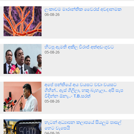
ලංකාවම මාරාන්තික වෛරස් අවදානමක
06-08-26
හිටපු ඇමති අකිල විරාජ් අත්අඩංගුවට
05-08-26
අපේ පන්තියේ අය වයසට වඩා වයසට
ගිහින්.. ඇස් ගිලිලා, හකු බැහැලා.. අපි සැප
විදින්න ඕනෑ..- T.B.සරත්
05-08-26
හැටන් අධ්‍යාපන කලාපයේ සියලුම පාසල්
හෙට වැසෙයි
04-08-26