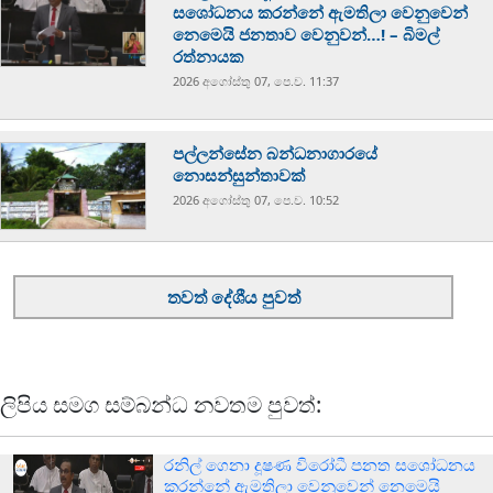
සශෝධනය කරන්නේ ඇමතිලා වෙනුවෙන්
නෙමෙයි ජනතාව වෙනුවන්…! – බිමල්
රත්නායක
2026 අගෝස්‍තු 07, පෙ.ව. 11:37
පල්ලන්සේන බන්ධනාගාරයේ
නොසන්සුන්තාවක්
2026 අගෝස්‍තු 07, පෙ.ව. 10:52
තවත් දේශීය පුවත්
ලිපිය සමග සම්බන්ධ නවතම පුවත්:
රනිල් ගෙනා දූෂණ විරෝධී පනත සශෝධනය
කරන්නේ ඇමතිලා වෙනුවෙන් නෙමෙයි