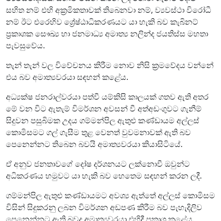
සහිත නම් එහි අක්‍රමිකතාවක් තිබෙනවා නම්, ව්‍යවස්ථා විරෝධී
නම් ඊට එරෙහිව ශ්‍රේෂ්ඨාධිකරණයට යා හැකි බව කැබිනට්
ප්‍රකාශක සෞඛ්‍ය හා ජනමාධ්‍ය අමාත්‍ය නලින්ද ජයතිස්ස මහතා
පැවසුවේය.
තැන් තැන් වල විවේචනය කිරීම නොව නිසි ක්‍රමවේදය වන්නේ
එය බව අමාත්‍යවරයා සඳහන් කළේය.
අධ්‍යක්ෂ ජනරාල්වරයා පත්වී යම්කිසි කාලයක් ගතව ඇති අතර
මේ වන විට ඇතැම් විමර්ශන අවසන් වී අත්අඩංගුවට ගැනීම්
සිදුවන පසුබිමක උදය ගම්මන්පිල ඇතුළු කණ්ඩායම අල්ලස්
කොමිසමට ගල් ගැසීම තුළ වෙනත් වුවමනාවක් ඇති බව
පෙනෙන්නට තිබෙන බවයි අමාත්‍යවරයා කියාසිටියේ.
ඒ අනුව ජනතාවගේ දෝෂ දර්ශනයට ලක්නොවී ඔවුන්ට
අධිකරණය හමුවට යා හැකි බව හෙතෙම සඳහන් කරන ලදී.
ගම්මන්පිල ඇතුළු කණ්ඩායමට අවශ්‍ය ඇත්තේ අල්ලස් කොමිසම
විසින් සිදුකරනු ලබන විමර්ශන අඩපණ කිරීම බව පැහැදිලිව
පෙනෙන්නට ඇති බවද අමාත්‍යවරයා එහිදී ප්‍රකාශ කළේය.