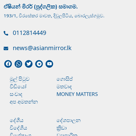
ඒෂියන් මිරර් (පුද්ගලික) සමාගම.
193/1, වීරසේකර මාවත, දිවුලපිටිය, බොරලැස්ගමුව.
0112814449
news@asianmirror.lk
මුල් පිටුව
ගොසිප්
වීඩියෝ
මතවාද
සංවාද
MONEY MATTERS
අප අමතන්න
දේශීය
දේශපාලන
විදේශීය
ක්‍රීඩා
විශේෂාංග
ව්‍යාපාරික