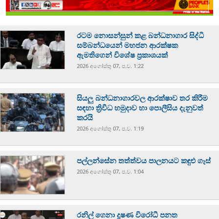
රටම නොසන්සුන් කළ බන්ධනාගාර සිද්ධි
සම්බන්ධයෙන් මහජන ආරක්ෂක
ඇමතිගෙන් විශේෂ ප්‍රකාශයක්
2026 අගෝස්‍තු 07, ප.ව. 1:22
සියලු බන්ධනාගාරවල ආරක්ෂාව තර කිරීම
සඳහා ත්‍රිවිධ හමුදාව හා පොලීසිය දැනුවත්
කරයි
2026 අගෝස්‍තු 07, ප.ව. 1:19
පල්ලන්සේන තත්ත්වය පාලනයට කඳුළු ගෑස්
2026 අගෝස්‍තු 07, ප.ව. 1:04
රනිල් ගෙනා දූෂණ විරෝධී පනත