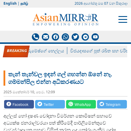
English
|
தமிழ்
2026 අගෝස්‍තු මස 07 වන සිකුරාදා
රන් ගෙනා රුමේෂ්ගේ හෙල්ලය
විජයදාසගේ පුත් රඛිත සහ චරිත්
තැන් තැන්වල ඉඳන් ගල් ගහන්න ඕනේ නෑ.
ගම්මන්පිල එන්න අධිකරණයට
2025 ඔක්‍තෝබර් 10, පෙ.ව. 12:09
Facebook
Twitter
WhatsApp
Telegram
අල්ලස් හෝ දුෂණ චෝදනා විමර්ශන කොමිෂන් සභාවේ
අධ්‍යක්ෂ ජනරාල්වරයා පත් කිරීමේදී පාර්ලිමේන්තුවේ
ව්‍යවස්ථාදායක සභාව විසින් කරන ලද තෝරා ගැනීම දෝෂ