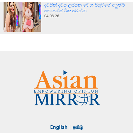
දවසින් දවස ලස්සන වෙන පියුමිගේ අලුත්ම
ෆොටෝස් ටික මෙන්න
04-08-26
English
|
தமிழ்