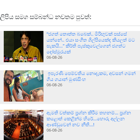
ලිපිය සමග සම්බන්ධ නවතම පුවත්:
“ජගත් තොත්ත බබෙක්.. මිරිඟුවක් පස්සේ
යන්නේ.. එයා සංගීත ශිල්පියෙක්ද කියලත් මට
සැකයි…” කීර්ති පැස්කුවෙල්ගෙන් ජගත්ට
දෝස්මුරයක්
06-08-26
ඉපැරණි පෙම්වතිය නොදැකම, අවසන් ගමන්
ගිය ගයාන් මුණසිංහ
06-08-26
ඇමති වත්කම් ප්‍රශ්න කිරීම තහනම්… ප්‍රශ්න
කළොත් කෙළින්ම හිරේ…හොරු අල්ලන
ආණ්ඩුවෙන් නව නීති…!
06-08-26