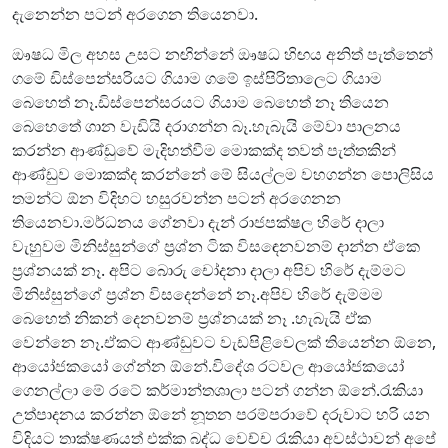
දැනෙන්න පටන් අරගෙන තියෙනවා.
ඖෂධ මිල අහස උසට නඟින්නේ ඖෂධ හිඟය අනිත් පැත්තෙන්
ගමේ ඩිස්පෙන්සරියට ගියාම ගමේ ඉස්පිරිතාලෙට ගියාම
බෙහෙත් නෑ.ඩිස්පෙන්සරයට ගියාම බෙහෙත් නෑ තියෙන
බෙහෙතේ ගාන වැඩියි දරාගන්න බෑ.හැබැයි මේවා පාලනය
කරන්න ආණ්ඩුවේ මැදිහත්වීම මොකක්ද තවත් පැත්තකින්
ආණ්ඩුව මොකක්ද කරන්නේ මේ සියල්ලම වහගන්න පොලිසිය
තමන්ට ඕන විදිහට හසුරවන්න පටන් අරගෙනන
තියෙනවා.මර්ධනය ගේනවා දැන් රාජපක්ෂල හිරේ දාලා
වැහුවම මිනිස්සුන්ගේ ප්‍රශ්න ටික විසඳෙනවනම් දාන්න ඒකෙ
ප්‍රශ්නයක් නෑ. අපිට බොරු චෝදනා දාලා අපිව හිරේ දැම්මට
මිනිස්සුන්ගේ ප්‍රශ්න විසදෙන්නේ නෑ.අපිව හිරේ දැම්මම
බෙහෙත් නිකන් දෙනවනම් ප්‍රශ්නයක් නෑ .හැබැයි ඒක
වෙන්නෙ නෑ.ඒකට ආණ්ඩුවට වැඩපිළිවෙලක් තියෙන්න ඕනෙ,
ආයෝජකයෝ ගේන්න ඕනේ.විදේශ රටවල ආයෝජකයෝ
ගෙනල්ලා මේ රටේ කර්මාන්තශාලා පටන් ගන්න ඕනේ.රැකියා
උත්පාදනය කරන්න ඕනේ නූතන පරම්පරාවේ දරුවාට හරි යන
විදියට තාක්ෂණයත් එක්ක බද්ධ වෙච්ච රැකියා අවස්ථාවන් අපේ