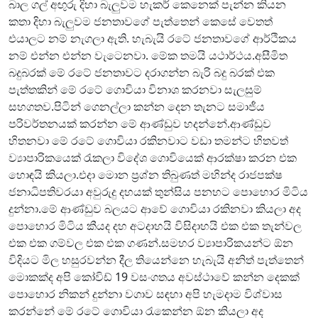
බාල ගල් අඟුරු දිහා බැලුවම හැකර් කෙනෙක් පැන්න කියන
කතා දිහා බැලුවම ජනතාවගේ පැත්තෙන් කෙසේ වෙතත්
එයාලට නම් නැගලා ඇති. හැබැයි රටේ ජනතාවගේ ආර්ථිකය
නම් එන්න එන්න වැටෙනවා. මේක තමයි යථාර්ථය.අසීමිත
බදුබරක් මේ රටේ ජනතාවට දරාගන්න බැරි බදු බරක් එක
පැත්තකින් මේ රටේ ගොවියා විනාශ කරනවා සැලසුම්
සහගතව.පිටින් ගෙනල්ලා කන්න දෙන තැනට සමාජීය
පරිවර්තනයක් කරන්න මේ ආණ්ඩුව හදන්නේ.ආණ්ඩුව
හිතනවා මේ රටේ ගොවියා රකිනවාට වඩා තමන්ට හිතවත්
ව්‍යාපාරිකයෙක් රැකලා විදේශ ගොවියෙක් ආරක්ෂා කරන එක
හොඳයි කියලා.එදා මොන ප්‍රශ්න තිබුණත් මහින්ද රාජපක්ෂ
ජනාධිපතිවරයා අවුරුදු දහයක් තුන්සිය පනහට පොහොර මිටිය
දුන්නා.මේ ආණ්ඩුව බලයට ආවේ ගොවියා රකිනවා කියලා අද
පොහොර මිටිය කීයද දහ අටදාහයි විසිදාහයි එක එක තැන්වල
එක එක ගම්වල එක එක ගණන්.සමහර ව්‍යාපාරිකයන්ට ඕන
විදියට මිල හසුරවන්න දීල තියෙන්නෙ හැබැයි අනිත් පැත්තෙන්
මොකක්ද අපි කෝවිඩ් 19 වසංගතය අවස්ථාවේ කන්න දෙකක්
පොහොර නිකන් දුන්නා වගාව සඳහා අපි හැමදාම විශ්වාස
කරන්නේ මේ රටේ ගොවියා රැකෙන්න ඕන කියලා අද