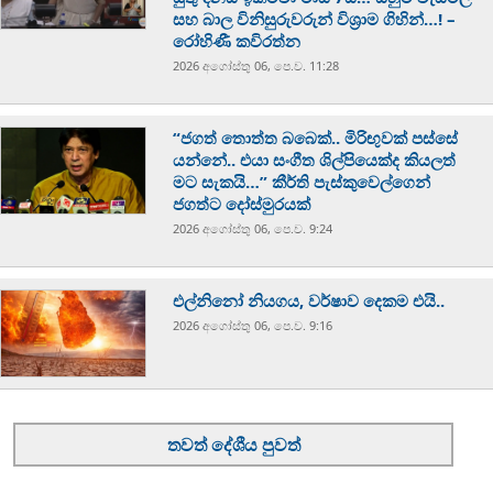
සහ බාල විනිසුරුවරුන් විශ්‍රාම ගිහින්…! –
රෝහිණී කවිරත්න
2026 අගෝස්‍තු 06, පෙ.ව. 11:28
“ජගත් තොත්ත බබෙක්.. මිරිඟුවක් පස්සේ
යන්නේ.. එයා සංගීත ශිල්පියෙක්ද කියලත්
මට සැකයි…” කීර්ති පැස්කුවෙල්ගෙන්
ජගත්ට දෝස්මුරයක්
2026 අගෝස්‍තු 06, පෙ.ව. 9:24
එල්නිනෝ නියගය, වර්ෂාව දෙකම එයි..
2026 අගෝස්‍තු 06, පෙ.ව. 9:16
තවත් දේශීය පුවත්