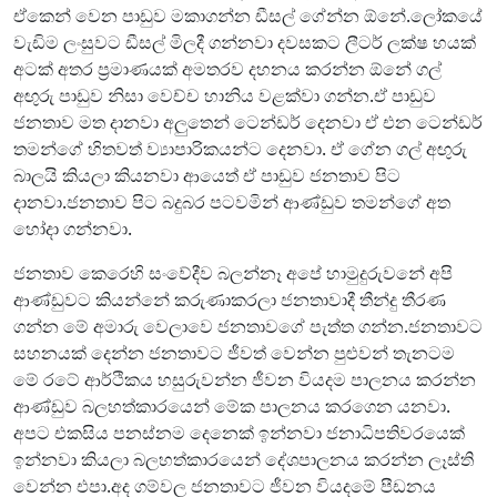
ඒකෙන් වෙන පාඩුව මකාගන්න ඩීසල් ගේන්න ඕනේ.ලෝකයේ
වැඩිම ලංසුවට ඩීසල් මිලදී ගන්නවා දවසකට ලීටර් ලක්ෂ හයක්
අටක් අතර ප්‍රමාණයක් අමතරව දහනය කරන්න ඕනේ ගල්
අඟුරු පාඩුව නිසා වෙච්ච හානිය වළක්වා ගන්න.ඒ පාඩුව
ජනතාව මත දානවා අලුතෙන් ටෙන්ඩර් දෙනවා ඒ එන ටෙන්ඩර්
තමන්ගේ හිතවත් ව්‍යාපාරිකයන්ට දෙනවා. ඒ ගේන ගල් අඟුරු
බාලයි කියලා කියනවා ආයෙත් ඒ පාඩුව ජනතාව පිට
දානවා.ජනතාව පිට බදුබර පටවමින් ආණ්ඩුව තමන්ගේ අත
හෝදා ගන්නවා.
ජනතාව කෙරෙහි සංවේදීව බලන්නෑ අපේ හාමුදුරුවනේ අපි
ආණ්ඩුවට කියන්නේ කරුණාකරලා ජනතාවාදී තීන්දු තීරණ
ගන්න මේ අමාරු වෙලාවෙ ජනතාවගේ පැත්ත ගන්න.ජනතාවට
සහනයක් දෙන්න ජනතාවට ජීවත් වෙන්න පුළුවන් තැනටම
මේ රටේ ආර්ථිකය හසුරුවන්න ජීවන වියදම පාලනය කරන්න
ආණ්ඩුව බලහත්කාරයෙන් මේක පාලනය කරගෙන යනවා.
අපට එකසිය පනස්නම දෙනෙක් ඉන්නවා ජනාධිපතිවරයෙක්
ඉන්නවා කියලා බලහත්කාරයෙන් දේශපාලනය කරන්න ලෑස්ති
වෙන්න එපා.අද ගම්වල ජනතාවට ජීවන වියදමේ පීඩනය