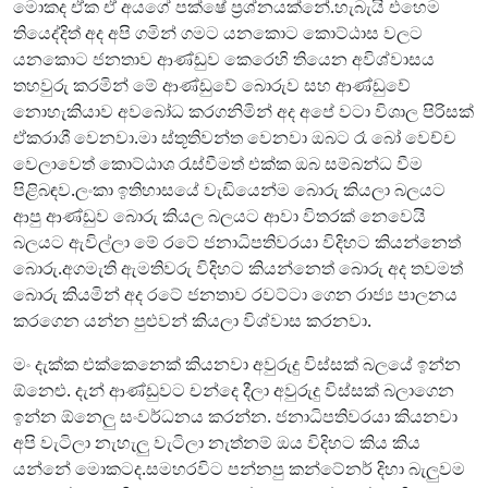
මොකද ඒක ඒ අයගේ පක්ෂේ ප්‍රශ්නයක්නේ.හැබැයි එහෙම
තියෙද්දිත් අද අපි ගමින් ගමට යනකොට කොට්ඨාස වලට
යනකොට ජනතාව ආණ්ඩුව කෙරෙහි තියෙන අවිශ්වාසය
තහවුරු කරමින් මේ ආණ්ඩුවේ බොරුව සහ ආණ්ඩුවේ
නොහැකියාව අවබෝධ කරගනිමින් අද අපේ වටා විශාල පිරිසක්
ඒකරාශී වෙනවා.මා ස්තූතිවන්ත වෙනවා ඔබට රෑ බෝ වෙච්ච
වෙලාවෙත් කොට්ඨාශ රැස්වීමත් එක්ක ඔබ සම්බන්ධ වීම
පිළිබඳව.ලංකා ඉතිහාසයේ වැඩියෙන්ම බොරු කියලා බලයට
ආපු ආණ්ඩුව බොරු කියල බලයට ආවා විතරක් නෙවෙයි
බලයට ඇවිල්ලා මේ රටේ ජනාධිපතිවරයා විදිහට කියන්නෙත්
බොරු.අගමැති ඇමතිවරු විදිහට කියන්නෙත් බොරු අද තවමත්
බොරු කියමින් අද රටේ ජනතාව රවට්ටා ගෙන රාජ්‍ය පාලනය
කරගෙන යන්න පුළුවන් කියලා විශ්වාස කරනවා.
මං දැක්ක එක්කෙනෙක් කියනවා අවුරුදු විස්සක් බලයේ ඉන්න
ඕනෙළු. දැන් ආණ්ඩුවට චන්දෙ දීලා අවුරුදු විස්සක් බලාගෙන
ඉන්න ඕනෙලු සංවර්ධනය කරන්න. ජනාධිපතිවරයා කියනවා
අපි වැටිලා නැහැලු වැටිලා නැත්නම් ඔය විදිහට කිය කිය
යන්නේ මොකටද.සමහරවිට පන්නපු කන්ටේනර් දිහා බැලුවම