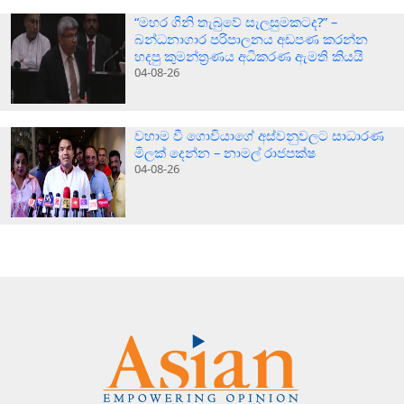
“මහර ගිනි තැබුවේ සැලසුමකටද?” –
බන්ධනාගාර පරිපාලනය අඩපණ කරන්න
හදපු කුමන්ත්‍රණය අධිකරණ ඇමති කියයි
04-08-26
වහාම වී ගොවියාගේ අස්වනුවලට සාධාරණ
මිලක් දෙන්න – නාමල් රාජපක්ෂ
04-08-26