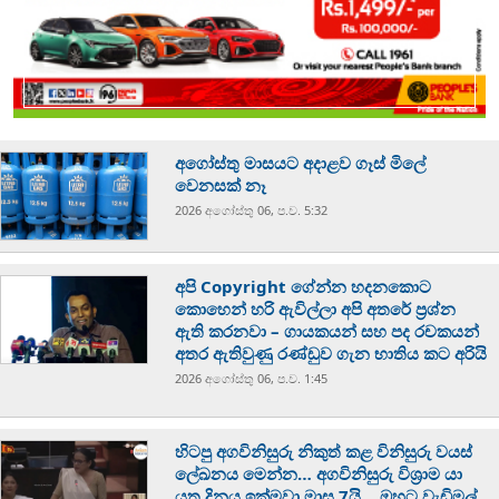
අගෝස්තු මාසයට අදාළව ගෑස් මිලේ
වෙනසක් නෑ
2026 අගෝස්‍තු 06, ප.ව. 5:32
අපි Copyright ගේන්න හදනකොට
කොහෙන් හරි ඇවිල්ලා අපි අතරේ ප්‍රශ්න
ඇති කරනවා – ගායකයන් සහ පද රචකයන්
අතර ඇතිවුණු රණ්ඩුව ගැන භාතිය කට අරියි
2026 අගෝස්‍තු 06, ප.ව. 1:45
හිටපු අගවිනිසුරු නිකුත් කළ විනිසුරු වයස්
ලේඛනය මෙන්න… අගවිනිසුරු විශ්‍රාම යා
යුතු දිනය ඉක්මවා මාස 7යි… ඔහුට වැඩිමල්