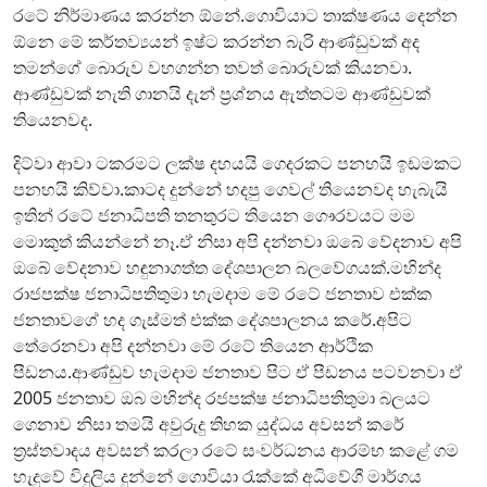
රටේ නිර්මාණය කරන්න ඕනේ.ගොවියාට තාක්ෂණය දෙන්න
ඕනෙ මේ කර්තව්‍යයන් ඉෂ්ට කරන්න බැරි ආණ්ඩුවක් අද
තමන්ගේ බොරුව වහගන්න තවත් බොරුවක් කියනවා.
ආණ්ඩුවක් නැති ගානයි දැන් ප්‍රශ්නය ඇත්තටම ආණ්ඩුවක්
තියෙනවද.
දිට්වා ආවා ටකරමට ලක්ෂ දහයයි ගෙදරකට පනහයි ඉඩමකට
පනහයි කිව්වා.කාටද දුන්නේ හදපු ගෙවල් තියෙනවද හැබැයි
ඉතින් රටේ ජනාධිපති තනතුරට තියෙන ගෞරවයට මම
මොකුත් කියන්නේ නෑ.ඒ නිසා අපි දන්නවා ඔබේ වේදනාව අපි
ඔබේ වේදනාව හඳුනාගත්ත දේශපාලන බලවේගයක්.මහින්ද
රාජපක්ෂ ජනාධිපතිතුමා හැමදාම මේ රටේ ජනතාව එක්ක
ජනතාවගේ හද ගැස්මත් එක්ක දේශපාලනය කරේ.අපිට
තේරෙනවා අපි දන්නවා මේ රටේ තියෙන ආර්ථික
පීඩනය.ආණ්ඩුව හැමදාම ජනතාව පිට ඒ පීඩනය පටවනවා ඒ
2005 ජනතාව ඔබ මහින්ද රජපක්ෂ ජනාධිපතිතුමා බලයට
ගෙනාව නිසා තමයි අවුරුදු තිහක යුද්ධය අවසන් කරේ
ත්‍රස්තවාදය අවසන් කරලා රටේ සංවර්ධනය ආරම්භ කළේ ගම
හැදුවේ විදුලිය දුන්නේ ගොවියා රැක්කේ අධිවේගී මාර්ගය