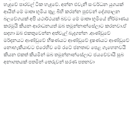
හැදුවේ පාරවල් ටික හැදුවේ. අන්න එවැනි සංවර්ධන යුගයක්
ආයිත් මේ මාතෘ භූමිය තුළ බිහි කරන්න පුළුවන් දේශපාලන
බලවේගයක් අපි යථාර්ථයක් බවට මේ මාතෘ භූමියේ නිර්මාණය
කරමුයි කියන ආරාධනයත් ඔබ තමුන්නාන්සේලාට කරනවා.ඒ
සඳහා ඔබ එකතුවෙන්න අත්වැල් බැදගන්න .ආණ්ඩුවේ
මර්දනයට ආණ්ඩුවේ භීෂණයට ආණ්ඩුවේ දූෂණයට ආණ්ඩුවේ
නොහැකියාවට එරෙහිව මේ රටේ ජනතාව පෙළ ගැහෙනවයි
කියන එකත් කියමින් ඔබ තමුන්නාන්සේලාට ජයවේවායි සුබ
අනාගතයක් පතමින් තෙරුවන් සරණ පතනවා