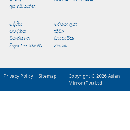
අප අමතන්න
දේශීය
දේශපාලන
විදේශීය
ක්‍රීඩා
විශේෂාංග
ව්‍යාපාරික
විද්‍යා / තාක්ෂණ
අපරාධ
Privacy Policy
Sitemap
Copyright © 2026
Asian
Mirror (Pvt) Ltd