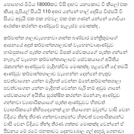
පොහොර මිටිය 18000කට විසි දාහට යනකොට වී කිලෝ එක
කීයද රුපියල් සීයයි 110 අතර යන්නේ හාල් දෙසිය විස්සයි වී
සීයට අඩුයි එක එක ගම්වල එක එක ගණන් යන්නේ ගොවියා
ආරක්ෂා කරන්න ආණ්ඩුවේ සැලැස්ම මොකක්ද .
කර්මාන්ත ශාලාවැහෙනවා ශාන්ත බණ්ඩාර මන්ත්‍රීතුමාගේ
ආසනයේ අදත් කර්මාන්තශාලාවක් වැහෙනවා.ආණ්ඩුව
හාම්පුතාගේ පැත්ත ගන්නව මිසක් සේවකයගේ පැත්ත ගන්නේ
නැහැ.ඒ වැහෙන කර්මාන්තශාලාවේ සේවකයාගේ අයිතිය
රැකගන්න ආණ්ඩුවේ මැදිහත්වීම මොකක්ද. පළවෙනි දේ තමයි
ආණ්ඩුව කර්මාන්තශාලාව වැහෙන්න දෙන්නේ නැතුව
පවත්වාගෙන යන්න මැදිහත් වෙන්න ඕනේ.කර්මාන්තශාලා
පවත්වාගෙන යන්න මැදිහත් වෙන්න බැරි නම් අඩුම ගානේ
සේවකයාගේ අයිතිය සුරක්ෂිත කරන්න ඕනේ.නෑ ආණ්ඩුව
ගන්නවා ව්‍යාපාරිකයාගේ පැත්ත ආණ්ඩුවට හිතවත්
ව්‍යාපාරිකයෝ කිහිපදෙනෙක් ළඟ තියාගෙන ඔවුන්ට වාසි වෙන
විදියට තීන්දු තීරණ ගන්නවා.තමන්ට හිතවත් ව්‍යාපාරිකයන්ට
වාසි වෙන විදියට තීන්දු තීරණ ගත්තම මොකක්ද වෙන්නේ ඒ
පීඩනය මේ රටේ ජනතාවට දෙනවා.බාල ගල් අඟුරු ගෙනාවා