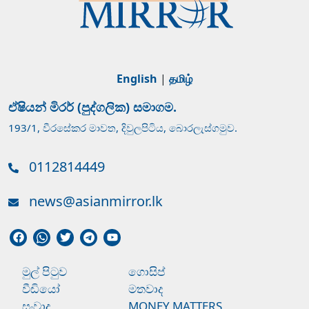
English
|
தமிழ்
ඒෂියන් මිරර් (පුද්ගලික) සමාගම.
193/1, වීරසේකර මාවත, දිවුලපිටිය, බොරලැස්ගමුව.
0112814449
news@asianmirror.lk
මුල් පිටුව
ගොසිප්
වීඩියෝ
මතවාද
සංවාද
MONEY MATTERS