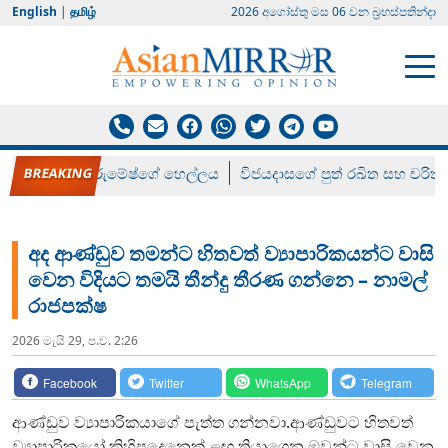
English
|
தமிழ்
2026 අගෝස්‍තු මස 06 වන බ්‍රහස්පතින්දා
රන් ගෙනා රුමේෂ්ගේ හෙල්ලය
විජයදාසගේ පුත් රඛිත සහ චරිත්
අද ආණ්ඩුව තමන්ට හිතවත් ව්‍යාපාරිකයන්ට වාසි
වෙන විදියට තමයි තීන්දු තීරණ ගන්නෙ – නාමල්
රාජපක්ෂ
2026 මැයි 29, ප.ව. 2:26
Facebook
Twitter
WhatsApp
Telegram
ආණ්ඩුව ව්‍යාපාරිකයාගේ පැත්ත ගන්නවා.ආණ්ඩුවට හිතවත්
ව්‍යාපාරිකයෝ කිහිපදෙනෙක් ළඟ තියාගෙන ඔවුන්ට වාසි වෙන