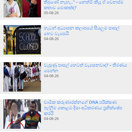
තිබුණේ නැහැ..” – නෙත්මි කියූ ඒ වෙනස්ම
කතාව මොකක්ද?
05-08-26
හැටන් අධ්‍යාපන කලාපයේ සියලුම පාසල්
හෙට වැසෙයි
04-08-26
වැසුණු පාසල් හෙටත් වැසෙනවාද? – තීරණය
මෙන්න
04-08-26
චාමික කරුණාරත්නගේ DNA පරීක්ෂණ
ඉල්ලීම කොළඹ දිසා අධිකරණය ප්‍රතික්ෂේප
කරයි
04-08-26