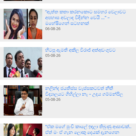
“ඇත්ත කතා කරනකොට සමහර වෙලාවට
අපහාස අවලාද විඳින්න වෙයි …” –
මහේෂිගෙන් සටහනක්
06-08-26
හිටපු ඇමති අකිල විරාජ් අත්අඩංගුවට
05-08-26
නලින්ද ජයතිස්ස වැස්සකටවත් නිතී
විද්‍යාලයට ගිහිල්ලා නෑ – උදය ගම්මන්පිල
05-08-26
“ඒක මගේ පුංචි කාලේ ඉඳලා තිබුණු ආසාවක්..
ඒත් මං ඒ ගැන ලොකු දෙයක් දැනගෙන