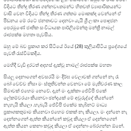
විදියට තීන්දු තීරණ ගන්නවා.තමන්ට හිතවත් ව්‍යාපාරිකයන්ට
වාසි වෙන විදියට තීන්දු තීරණ ගත්තම මොකක්ද වෙන්නේ ඒ
පීඩනය මේ රටේ ජනතාවට දෙනවා යැයි ශ්‍රී ලංකා පොදුජන
පෙරමුණේ ජාතික සංවිධායක පාර්ලිමේන්තු මන්ත්‍රී නාමල්
රාජපක්ෂ මහතා පැවසීය.
ඔහු මේ බව ප්‍රකාශ කර සිටියේ ඊයේ (28) කුලියාපිටිය ප්‍රදේශයේ
පැවති රැස්වීමකදීය.
මෙහිදී වැඩි දුරටත් අදහස් දැක්වූ නාමල් රාජපක්ෂ මහතා
සියලු දෙනාගෙන් අවසරයි මං දීර්ඝ වෙලාවක් ගන්නේ නෑ රෑ
බෝ වෙච්ච නිසා මං ස්තූතිවන්ත වෙනවා මේ මැතිවරණ කාල
සීමාවක් එහෙම නෙවේ. දැන් මං දැක්කා ජේවීපී එකේ
ලේකම්වරයා කියනවා ඡන්දයක් මේ අවුරුද්දේ තියන්නේ
නැහැයි කියලා .හැබැයි ජේවීපී එකේම කැබිනට් මාධ්‍ය
ප්‍රකාශකතුමාම කියනවා එහෙම එකක් නෑ කියලා. මං දන්නෙ නෑ
දෙන්නගෙන් ඇත්ත කියන්නේ කවුද කියලා ඒ දෙන්නගෙන්
ඇත්ත කියන කෙනා කවුද කියලා ඒ දෙන්නා බේරගන්න ඕනේ.