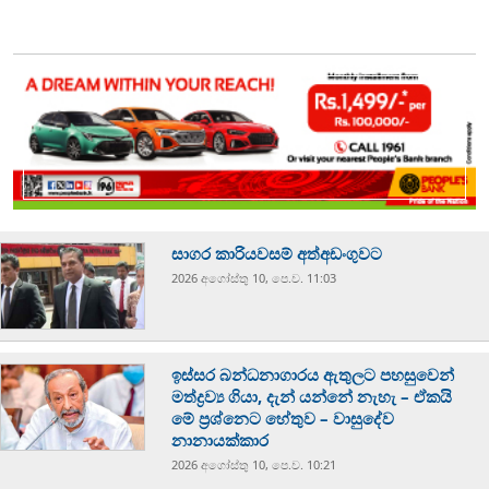
සාගර කාරියවසම් අත්අඩංගුවට
2026 අගෝස්‍තු 10, පෙ.ව. 11:03
ඉස්සර බන්ධනාගාරය ඇතුලට පහසුවෙන්
මත්ද්‍රව්‍ය ගියා, දැන් යන්නේ නැහැ – ඒකයි
මේ ප්‍රශ්නෙට හේතුව – වාසුදේව
නානායක්කාර
2026 අගෝස්‍තු 10, පෙ.ව. 10:21