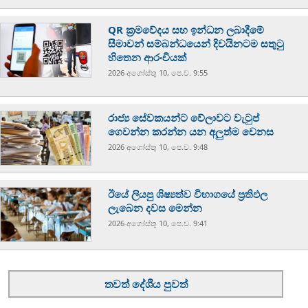
QR ක්‍රමවේදය සහ ඉන්ධන ලබාදීමේ
සීමාවන් සම්බන්ධයෙන් දිවයිනටම සතුටු
හිතෙන ආරංචියක්
2026 අගෝස්‍තු 10, පෙ.ව. 9:55
රාජ්‍ය සේවකයන්ට වේලාවට වැටුප්
ගෙවන්න කරන්න යන අලුත්ම වෙනස
2026 අගෝස්‍තු 10, පෙ.ව. 9:48
ඊයේ ලියපු ශිෂ්‍යත්ව විභාගයේ ප්‍රතිඵල
ලැබෙන දවස මෙන්න
2026 අගෝස්‍තු 10, පෙ.ව. 9:41
තවත් දේශීය පුවත්