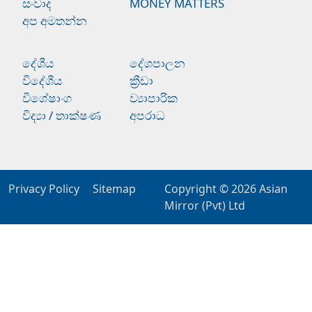
සංවාද
MONEY MATTERS
අප අමතන්න
දේශීය
දේශපාලන
විදේශීය
ක්‍රීඩා
විශේෂාංග
ව්‍යාපාරික
විද්‍යා / තාක්ෂණ
අපරාධ
Privacy Policy
Sitemap
Copyright © 2026
Asian
Mirror (Pvt) Ltd