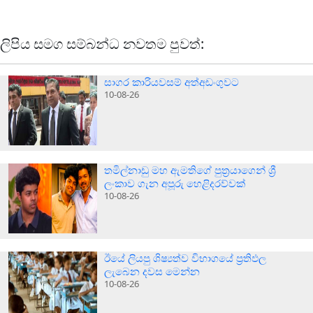
ලිපිය සමග සම්බන්ධ නවතම පුවත්:
සාගර කාරියවසම් අත්අඩංගුවට
10-08-26
තමිල්නාඩු මහ ඇමතිගේ පුත්‍රයාගෙන් ශ්‍රී
ලංකාව ගැන අපූරු හෙළිදරව්වක්
10-08-26
ඊයේ ලියපු ශිෂ්‍යත්ව විභාගයේ ප්‍රතිඵල
ලැබෙන දවස මෙන්න
10-08-26