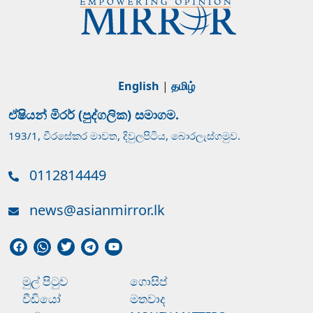
English
|
தமிழ்
ඒෂියන් මිරර් (පුද්ගලික) සමාගම.
193/1, වීරසේකර මාවත, දිවුලපිටිය, බොරලැස්ගමුව.
0112814449
news@asianmirror.lk
මුල් පිටුව
ගොසිප්
වීඩියෝ
මතවාද