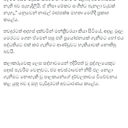
නැති බව පැහැදිලියි. ඒ නිසා මේකට සංගීත්ට බැනලා වැඩක්
නැහැ,” යනුවෙන් නාමල් රාජපක්ෂ මහතා මෙහිදී ප්‍රකාශ
කළේය.
තවදුරටත් අදහස් දක්වමින් මන්ත්‍රීවරයා කියා සිටියේ, අදාළ මුදල
මෙරටට ගෙන ඒමෙන් පසු එහි ප්‍රයෝජනයක් ගැනීමට හෝ එය
පද්ධතියට එක් කර ගැනීමට ආණ්ඩුවට හැකියාවක් නොතිබූ
බවයි.
කලාකරුවෙකු ලෙස සද්භාවයෙන් ඉදිරිපත් වූ පුද්ගලයෙකුට
දොස් පැවරීම වෙනුවට, එම අවස්ථාවෙන් නිසි ඵල නෙළා
ගැනීමට නොහැකි වූ පාලකයන්ගේ දුර්වලතාවය විවේචනය
කළ යුතු බව ද ඔහු වැඩිදුරටත් අවධාරණය කළේය.