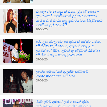
ඔයාලා හිතන දෙයක් ඔතන වුණේ නැහැ –
ප්‍රසංගයක දි උමාරියාගේ උඩුකය පෙනුනා
යැයි සමාජ මාධ්‍ය තුළ ප්‍රචාරය වන සිදුවීමකට
උමාරියා උත්තර බඳියි
10-08-26
අරගලය වෙලාවෙ අපි අඩියක් පස්සට ගත්තා
අපි ජීවිත නැති කරලා, දරුවෝ මරලා, ඒ
දරුවන්ගේ ජීවිත උඩින් ආණ්ඩුවක් රකින්න
අපි ගියේ නෑ – නාමල් රාජපක්ෂ
09-08-26
දිනේෂ් ගමගේගේ අලුත්ම කඩවසම්
Photoshoot එක මෙන්න!
09-08-26
රටේ ඉඩම් අක්කර දාස් ගාණක් අයිති
පන්සල්වලට… දිට්වා හානි වුණ අයට