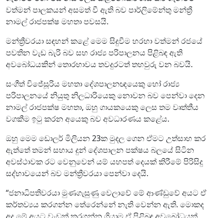
වත්මන් පාලකයන් අසමත් වී ඇති බව පාර්ලිමේන්තු මන්ත්‍රී
නාමල් රාජපක්ෂ මහතා පවසයි.
මන්ත්‍රීවරයා සඳහන් කළේ මෙම සිදුවීම හරහා වත්මන් රජයේ
පවතින වැඩ බැරි බව සහ රාජ්‍ය පරිපාලනය පිළිබඳ ඇති
අවබෝධයකින් තොරභාවය තවදුරටත් තහවුරු වන බවයි.
සංගීත් විජේසූරිය මහතා දේශපාලනඥයෙකු හෝ රාජ්‍ය
පරිපාලනයේ නියුතු නිලධාරියෙකු නොවන බව පෙන්වා දෙන
නාමල් රාජපක්ෂ මහතා, ඔහු ගායකයෙකු ලෙස තම වෘත්තීය
වගකීම ඉටු කරන අයෙකු බව අවධාරණය කළේය.
ඔහු මෙම ඩොලර් මිලියන 23ක මුදල ගෙන ඒමට උත්සාහ කර
ඇත්තේ තමන් සහාය දුන් දේශපාලන පක්ෂය බලයේ සිටින
අවස්ථාවක රට වෙනුවෙන් යම් යහපත් දෙයක් කිරීමේ පිරිසිදු
සද්භාවයෙන් බව මන්ත්‍රීවරයා පෙන්වා දෙයි.
“ජනාධිපතිවරයා මුණගැසුණු වෙලාවේ මේ ආණ්ඩුවේ අයට ඒ
කර්තව්‍යය කරගන්න තේරෙන්නේ නැති වෙන්න ඇති. මොකද
අද මේ අයට වැඩක් කරගන්න ගියාම ඒ පිළිබඳ අවබෝධයක්