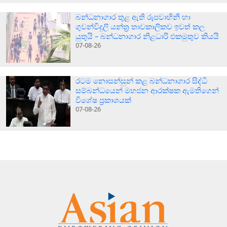
බන්ධනාගාර තුළ ඇති රූපවාහිනී හා
ගුවන්විදුලි යන්ත්‍ර තාවකාලිකව ඉවත් කල
යුතුයි – බන්ධනාගාර නිළධාරි එකමුතුව කියයි
07-08-26
රටම නොසන්සුන් කළ බන්ධනාගාර සිද්ධි
සම්බන්ධයෙන් මහජන ආරක්ෂක ඇමතිගෙන්
විශේෂ ප්‍රකාශයක්
07-08-26