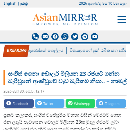
English
|
தமிழ்
2026 අගෝස්‍තු මස 10 වන සඳුදා
රන් ගෙනා රුමේෂ්ගේ හෙල්ලය
විජයදාසගේ පුත් රඛිත සහ චරිත්
සංගීත් ගෙනා ඩොලර් මිලියන 23 රජයට ගන්න
බැරිවුනේ ආණ්ඩුවේ වැඩ බැරිකම නිසා.. – නාමල්
2026 මැයි 30, පෙ.ව. 12:17
Facebook
Twitter
WhatsApp
Telegram
ප්‍රකට කලාකරු සංගීත් විජේසූරිය මහතා විසින් මෙරටට ගෙන
එන ලදැයි පැවසෙන ඩොලර් මිලියන 23ක මුදල රජයට ලබා
ගැනීමට හෝ එය නිසි ලෙස කළමනාකරණය කර ගැනීමට