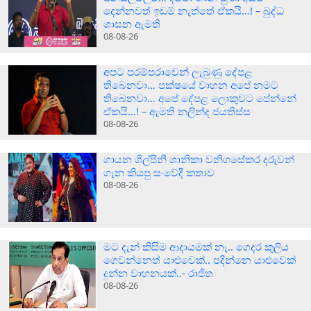
දෙන්නවත් ඉඩම් නැත්තේ ඒකයි…! – බුද්ධ
ශාසන ඇමති
08-08-26
අපට පරම්පරාවෙන් ලැබුණු දේපළ
තිබෙනවා… පක්ෂයේ වාහන අපේ නමට
තිබෙනවා… අපේ දේපළ ලොකුවට පේන්නේ
ඒකයි…! – ඇමති නලින්ද ජයතිස්ස
08-08-26
ගායන ශිල්පිනී ශානිකා වනිගසේකර දරුවන්
ගැන කියපු සංවේදී කතාව
08-08-26
මට දැන් කිසිම ආදායමක් නෑ.. ගෙදර කුලිය
ගෙවන්නෙත් යාළුවෙක්.. පදින්නෙ යාළුවෙක්
දුන්න වාහනයක්..- රාජිත
08-08-26