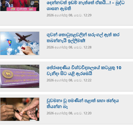
දෙන්නවත් ඉඩම් නැත්තේ ඒකයි…! – බුද්ධ
ශාසන ඇමති
2026 අගෝස්‍තු 08, පෙ.ව. 12:29
ගුවන් තොටුපළවලින් සරුංගල් ඈත් කර
තබන්නැයි ඉල්ලීමක්!
2026 අගෝස්‍තු 08, පෙ.ව. 12:28
පේරාදෙණිය විශ්වවිද්‍යාලයේ කටයුතු 10
වැනිදා සිට යළි ඇරඹෙයි
2026 අගෝස්‍තු 08, පෙ.ව. 12:22
වුවමනා වූ පමණින් පළාත් සභා ඡන්දය
තියන්න බෑ
2026 අගෝස්‍තු 08, පෙ.ව. 12:20