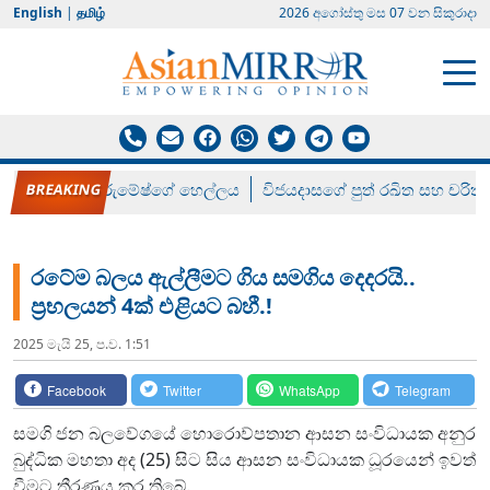
English
|
தமிழ்
2026 අගෝස්‍තු මස 07 වන සිකුරාදා
රන් ගෙනා රුමේෂ්ගේ හෙල්ලය
විජයදාසගේ පුත් රඛිත සහ චරිත්
රටේම බලය ඇල්ලීමට ගිය සමගිය දෙදරයි..
ප්‍රභලයන් 4ක් එළියට බහී.!
2025 මැයි 25, ප.ව. 1:51
Facebook
Twitter
WhatsApp
Telegram
සමගි ජන බලවේගයේ හොරොව්පතාන ආසන සංවිධායක අනුර
බුද්ධික මහතා අද (25) සිට සිය ආසන සංවිධායක ධූරයෙන් ඉවත්
වීමට තීරණය කර තිබේ.