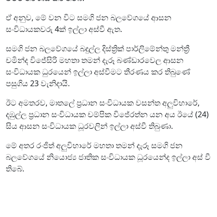
ඒ අනුව, මේ වන විට සමගි ජන බලවේගයේ ආසන
සංවිධායකවරු 4ක් ඉල්ලා අස්වී ඇත.
සමගි ජන බලවේගයේ බදුල්ල දිස්ත්‍රික් පාර්ලිමේන්තු මන්ත්‍රී
චමින්ද විජේසිරි මහතා තමන් දැරූ බණ්ඩාරවෙල ආසන
සංවිධායක ධුරයෙන් ඉල්ලා අස්වීමට තීරණය කර තිබුණේ
පසුගිය 23 වැනිදායි.
ඊට අමතරව, මාතලේ ප්‍රධාන සංවිධායක වසන්ත අලුවිහාරේ,
දඹුල්ල ප්‍රධාන සංවිධායක චම්පික විජේරත්න යන අය ඊයේ (24)
සිය ආසන සංවිධායක ධූරවලින් ඉල්ලා අස්වී තිබුණා.
මේ අතර රංජිත් අලුවිහාරේ මහතා තමන් දැරූ සමගි ජන
බලවේගයේ නියොජ්‍ය ජාතික සංවිධායක ධූරයෙන්ද ඉල්ලා අස් වී
තිබේ.