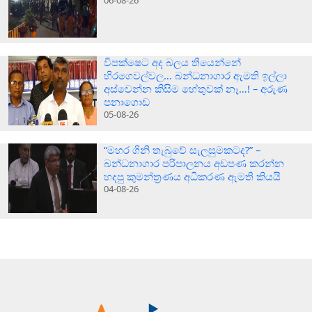
06-08-26
විපක්ෂෙට අද බලය තියෙන්නේ
හිරගෙවල්වල… බන්ධනාගාර ඇමති ඉල්ලා
අස්වෙන්න කිසිම හේතුවක් නෑ…! – අරුණ
පනාගොඩ
05-08-26
“මහර ගිනි තැබුවේ සැලසුමකටද?” –
බන්ධනාගාර පරිපාලනය අඩපණ කරන්න
හදපු කුමන්ත්‍රණය අධිකරණ ඇමති කියයි
04-08-26