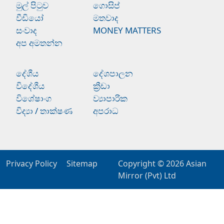
මුල් පිටුව
ගොසිප්
වීඩියෝ
මතවාද
සංවාද
MONEY MATTERS
අප අමතන්න
දේශීය
දේශපාලන
විදේශීය
ක්‍රීඩා
විශේෂාංග
ව්‍යාපාරික
විද්‍යා / තාක්ෂණ
අපරාධ
Privacy Policy
Sitemap
Copyright © 2026
Asian
Mirror (Pvt) Ltd