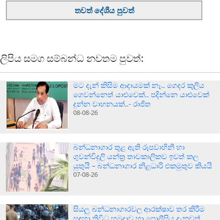
තවත් දේශීය පුවත්
ලිපිය සමග සම්බන්ධ නවතම පුවත්:
මට දැන් කිසිම ආදායමක් නෑ.. ගෙදර කුලිය
ගෙවන්නෙත් යාළුවෙක්.. පදින්නෙ යාළුවෙක්
දුන්න වාහනයක්..- රාජිත
08-08-26
බන්ධනාගාර තුළ ඇති රූපවාහිනී හා
ගුවන්විදුලි යන්ත්‍ර තාවකාලිකව ඉවත් කල
යුතුයි – බන්ධනාගාර නිළධාරි එකමුතුව කියයි
07-08-26
සියලු බන්ධනාගාරවල ආරක්ෂාව තර කිරීම
සඳහා ත්‍රිවිධ හමුදාව හා පොලීසිය දැනුවත්