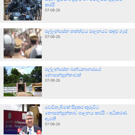
කරයි
07-08-26
පල්ලන්සේන තත්ත්වය පාලනයට කඳුළු ගෑස්
07-08-26
පල්ලන්සේන බන්ධනාගාරයේ
නොසන්සුන්තාවක්
07-08-26
වෙඩිතැබීමක් සිදුකර කුරුවිට
නොසන්සුන්තාව පාලනය කරයි – අධිකරණ
ඇමති
07-08-26