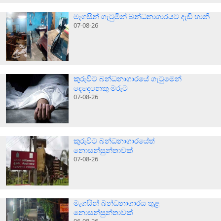
මැගසින් ගැටුමින් බන්ධනාගාරයට දැඩි හානි
07-08-26
කුරුවිට බන්ධනාගාරයේ ගැටුමෙන්
දෙදෙනෙකු මරුට
07-08-26
කුරුවිට බන්ධනාගාරයේත්
නොසන්සුන්තාවක්
07-08-26
මැගසින් බන්ධනාගාරය තුළ
නොසන්සුන්තාවක්