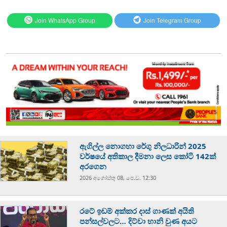
Join WhatsApp Group
Join Telegram Group
ඇගිල්ල නොගහා රේගු නිලධාරින් 2025
වර්ෂයේ අතිකාල දීමනා ලෙස කෝටි 142ක්
අරගෙන
2026 අගෝස්‍තු 08, පෙ.ව. 12:30
රටේ ඉඩම් අක්කර දාස් ගාණක් අයිති
පන්සල්වලට… දිට්වා හානි වුණ අයට