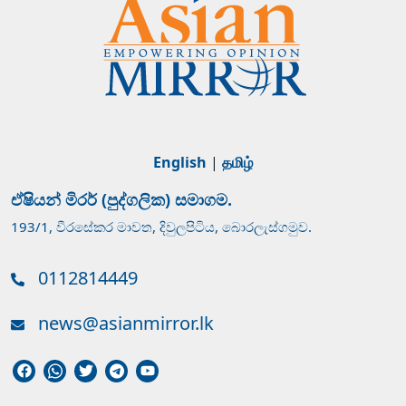
English
|
தமிழ்
ඒෂියන් මිරර් (පුද්ගලික) සමාගම.
193/1, වීරසේකර මාවත, දිවුලපිටිය, බොරලැස්ගමුව.
0112814449
news@asianmirror.lk