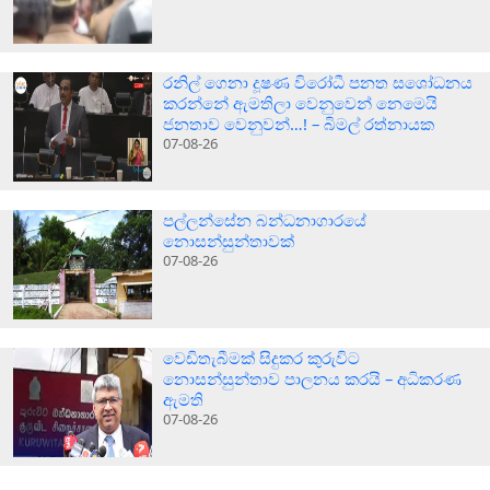
රනිල් ගෙනා දූෂණ විරෝධී පනත සශෝධනය
කරන්නේ ඇමතිලා වෙනුවෙන් නෙමෙයි
ජනතාව වෙනුවන්…! – බිමල් රත්නායක
07-08-26
පල්ලන්සේන බන්ධනාගාරයේ
නොසන්සුන්තාවක්
07-08-26
වෙඩිතැබීමක් සිදුකර කුරුවිට
නොසන්සුන්තාව පාලනය කරයි – අධිකරණ
ඇමති
07-08-26