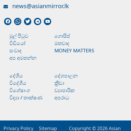
news@asianmirror.lk
මුල් පිටුව
ගොසිප්
වීඩියෝ
මතවාද
සංවාද
MONEY MATTERS
අප අමතන්න
දේශීය
දේශපාලන
විදේශීය
ක්‍රීඩා
විශේෂාංග
ව්‍යාපාරික
විද්‍යා / තාක්ෂණ
අපරාධ
Privacy Policy
Sitemap
Copyright © 2026
Asian