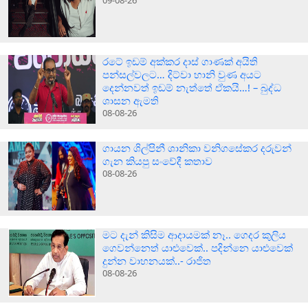
09-08-26
රටේ ඉඩම් අක්කර දාස් ගාණක් අයිති
පන්සල්වලට… දිට්වා හානි වුණ අයට
දෙන්නවත් ඉඩම් නැත්තේ ඒකයි…! – බුද්ධ
ශාසන ඇමති
08-08-26
ගායන ශිල්පිනී ශානිකා වනිගසේකර දරුවන්
ගැන කියපු සංවේදී කතාව
08-08-26
මට දැන් කිසිම ආදායමක් නෑ.. ගෙදර කුලිය
ගෙවන්නෙත් යාළුවෙක්.. පදින්නෙ යාළුවෙක්
දුන්න වාහනයක්..- රාජිත
08-08-26