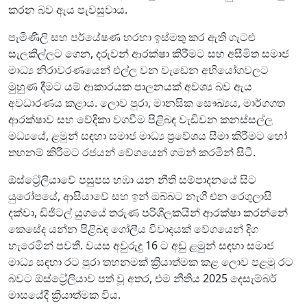
කරන බව ඇය පැවසුවාය.
පැමිණිලි සහ පර්යේෂණ හරහා ඉස්මතු කර ඇති ගැටළු
සැලකිල්ලට ගෙන, දරුවන් ආරක්ෂා කිරීමට සහ අසීමිත සමාජ
මාධ්‍ය නිරාවරණයෙන් එල්ල වන වැඩෙන අභියෝගවලට
මුහුණ දීමට යම් ආකාරයක පාලනයක් අවශ්‍ය බව ඇය
අවධාරණය කළාය. ලොව පුරා, මානසික සෞඛ්‍යය, මාර්ගගත
ආරක්ෂාව සහ වේදිකා වගවීම පිළිබඳ වැඩිවන කනස්සල්ල
මධ්‍යයේ, ළමුන් සඳහා සමාජ මාධ්‍ය ප්‍රවේශය සීමා කිරීමට හෝ
තහනම් කිරීමට රජයන් වේගයෙන් ගමන් කරමින් සිටී.
ඕස්ට්‍රේලියාවේ පසුපස හඹා යන නීති සම්පාදනයේ සිට
යුරෝපයේ, ආසියාවේ සහ ඉන් ඔබ්බට නැගී එන රෙගුලාසි
දක්වා, ඩිජිටල් යුගයේ තරුණ පරිශීලකයින් ආරක්ෂා කරන්නේ
කෙසේද යන්න පිළිබඳ ගෝලීය විවාදයක් වේගයෙන් දිග
හැරෙමින් පවතී. වයස අවුරුදු 16 ට අඩු ළමුන් සඳහා සමාජ
මාධ්‍ය සඳහා රට පුරා තහනමක් ක්‍රියාත්මක කළ ලොව පළමු රට
බවට ඕස්ට්‍රේලියාව පත් වූ අතර, එම නීතිය 2025 දෙසැම්බර්
මාසයේදී ක්‍රියාත්මක විය.