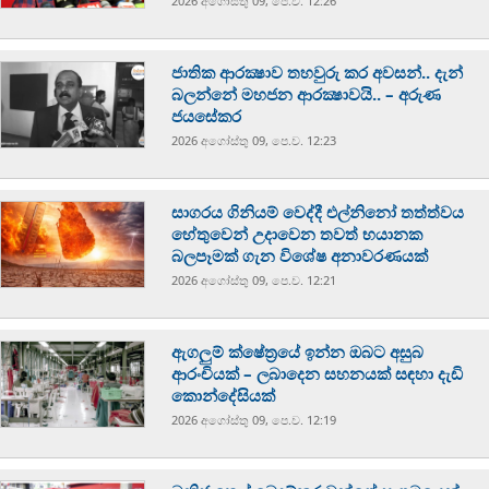
2026 අගෝස්‍තු 09, පෙ.ව. 12:26
ජාතික ආරක්‍ෂාව තහවුරු කර අවසන්.. දැන්
බලන්නේ මහජන ආරක්‍ෂාවයි.. – අරුණ
ජයසේකර
2026 අගෝස්‍තු 09, පෙ.ව. 12:23
සාගරය ගිනියම් වෙද්දී එල්නිනෝ තත්ත්වය
හේතුවෙන් උදාවෙන තවත් භයානක
බලපෑමක් ගැන විශේෂ අනාවරණයක්
2026 අගෝස්‍තු 09, පෙ.ව. 12:21
ඇගලුම් ක්ෂේත්‍රයේ ඉන්න ඔබට අසුබ
ආරංචියක් – ලබාදෙන සහනයක් සඳහා දැඩි
කොන්දේසියක්
2026 අගෝස්‍තු 09, පෙ.ව. 12:19