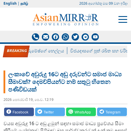
English
|
தமிழ்
2026 අගෝස්‍තු මස 09 වන ඉරිදා
රන් ගෙනා රුමේෂ්ගේ හෙල්ලය
විජයදාසගේ පුත් රඛිත සහ චරිත්
ලංකාවේ අවුරුදු 16ට අඩු දරුවන්ට සමාජ මාධ්‍ය
සීමාවක්? දෙමව්පියන්ට නම් සතුටු හිතෙන
පණිවිඩයක්
2026 පෙබරවාරි 19, පෙ.ව. 12:19
Facebook
Twitter
WhatsApp
Telegram
වයස අවුරුදු 16 ට අඩු ළමුන් සඳහා සමාජ මාධ්‍ය ප්‍රවේශය සීමා
කිරීමේ යෝජනාව පිළිබඳව බහු පාර්ශ්වකරුවන් දැන් තම අදහස්