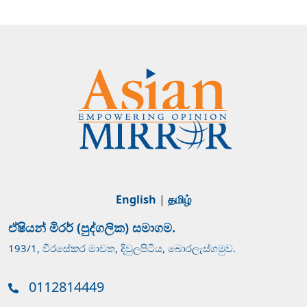
English
|
தமிழ்
ඒෂියන් මිරර් (පුද්ගලික) සමාගම.
193/1, වීරසේකර මාවත, දිවුලපිටිය, බොරලැස්ගමුව.
0112814449