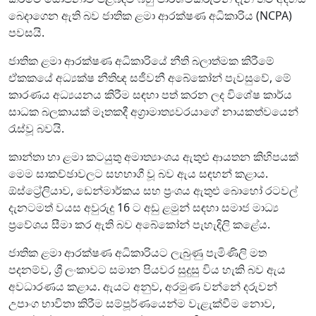
බෙදාගෙන ඇති බව ජාතික ළමා ආරක්ෂණ අධිකාරිය (NCPA)
පවසයි.
ජාතික ළමා ආරක්ෂණ අධිකාරියේ නීති බලාත්මක කිරීමේ
ඒකකයේ අධ්‍යක්ෂ නීතිඥ සජීවනී අබේකෝන් පැවසුවේ, මේ
කාරණය අධ්‍යයනය කිරීම සඳහා පත් කරන ලද විශේෂ කාර්ය
සාධක බලකායක් මෑතකදී අග්‍රාමාත්‍යවරයාගේ නායකත්වයෙන්
රැස්වූ බවයි.
කාන්තා හා ළමා කටයුතු අමාත්‍යාංශය ඇතුළු ආයතන කිහිපයක්
මෙම සාකච්ඡාවලට සහභාගී වූ බව ඇය සඳහන් කළාය.
ඕස්ට්‍රේලියාව, ඩෙන්මාර්කය සහ ප්‍රංශය ඇතුළු බොහෝ රටවල්
දැනටමත් වයස අවුරුදු 16 ට අඩු ළමුන් සඳහා සමාජ මාධ්‍ය
ප්‍රවේශය සීමා කර ඇති බව අබේකෝන් පැහැදිලි කළේය.
ජාතික ළමා ආරක්ෂණ අධිකාරියට ලැබුණු පැමිණිලි මත
පදනම්ව, ශ්‍රී ලංකාවට සමාන පියවර සුදුසු විය හැකි බව ඇය
අවධාරණය කළාය. ඇයට අනුව, අරමුණ වන්නේ දරුවන්
උපාංග භාවිතා කිරීම සම්පූර්ණයෙන්ම වැළැක්වීම නොව,