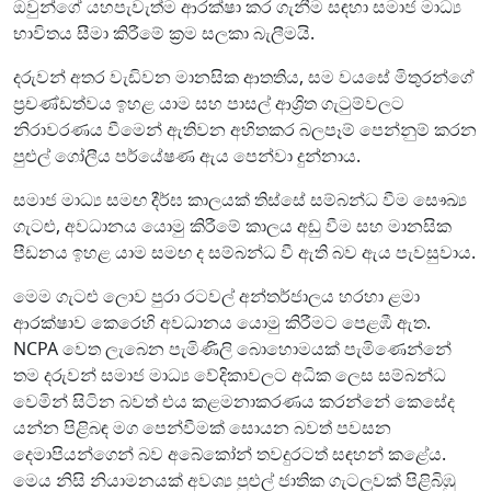
ඔවුන්ගේ යහපැවැත්ම ආරක්ෂා කර ගැනීම සඳහා සමාජ මාධ්‍ය
භාවිතය සීමා කිරීමේ ක්‍රම සලකා බැලීමයි.
දරුවන් අතර වැඩිවන මානසික ආතතිය, සම වයසේ මිතුරන්ගේ
ප්‍රචණ්ඩත්වය ඉහළ යාම සහ පාසල් ආශ්‍රිත ගැටුම්වලට
නිරාවරණය වීමෙන් ඇතිවන අහිතකර බලපෑම් පෙන්නුම් කරන
පුළුල් ගෝලීය පර්යේෂණ ඇය පෙන්වා දුන්නාය.
සමාජ මාධ්‍ය සමඟ දීර්ඝ කාලයක් තිස්සේ සම්බන්ධ වීම සෞඛ්‍ය
ගැටළු, අවධානය යොමු කිරීමේ කාලය අඩු වීම සහ මානසික
පීඩනය ඉහළ යාම සමඟ ද සම්බන්ධ වී ඇති බව ඇය පැවසුවාය.
මෙම ගැටළු ලොව පුරා රටවල් අන්තර්ජාලය හරහා ළමා
ආරක්ෂාව කෙරෙහි අවධානය යොමු කිරීමට පෙළඹී ඇත.
NCPA වෙත ලැබෙන පැමිණිලි බොහොමයක් පැමිණෙන්නේ
තම දරුවන් සමාජ මාධ්‍ය වේදිකාවලට අධික ලෙස සම්බන්ධ
වෙමින් සිටින බවත් එය කළමනාකරණය කරන්නේ කෙසේද
යන්න පිළිබඳ මග පෙන්වීමක් සොයන බවත් පවසන
දෙමාපියන්ගෙන් බව අබේකෝන් තවදුරටත් සඳහන් කළේය.
මෙය නිසි නියාමනයක් අවශ්‍ය පුළුල් ජාතික ගැටලුවක් පිළිබිඹු