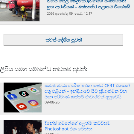
ඛනිජ තෙල් බෙදුම්කරුවන්ගේ සංගමයෙන්
සුභ ආරංචියක් – බස්නාහිර පළාතට විශේෂයි
2026 අගෝස්‍තු 09, පෙ.ව. 12:17
තවත් දේශීය පුවත්
ලිපිය සමග සම්බන්ධ නවතම පුවත්:
සමාජ මාධ්‍ය භාවිත කරන ඔබට CERT එකෙන්
රතු එළියක් – ඉන්දියාවේ සිට ක්‍රියාත්මක වන
මහා පරිමාණ කප්පම් ජාවාරමක් අහුවෙයි
09-08-26
දිනේෂ් ගමගේගේ අලුත්ම කඩවසම්
Photoshoot එක මෙන්න!