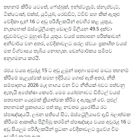
තහනම් කිරීම යටතේ, ෆේස්බුක්, ඉන්ස්ටග්‍රෑම්, ස්නැප්චැට්,
ටික්ටොක්, එක්ස්, යූටියුබ්, රෙඩ්ඩිට්, ට්විච් සහ කික් ඇතුළු
වේදිකා දැන් 16 ට අඩු පරිශීලකයින් අවහිර කළ යුතුය,
නැතහොත් ඕස්ට්‍රේලියානු ඩොලර් මිලියන 49.5 දක්වා
දඬුවම්වලට මුහුණ දිය යුතුය. වයස් සත්‍යාපන පරීක්ෂාවන්
අනිවාර්ය වන අතර, වේදිකාවලට සරල ස්වයං ප්‍රකාශිත වයස්
මත විශ්වාසය තැබිය නොහැක. ඩෙන්මාර්කය සමීපව
අනුගමනය කරයි.
රජය වයස අවුරුදු 15 ට අඩු ළමුන් සඳහා සමාජ මාධ්‍ය තහනම්
කිරීමේ සැලැස්මක් සමඟ ඉදිරියට ගොස් ඇති අතර, නීති
සම්පාදනය 2026 මැද භාගය වන විට නීතියක් බවට පත්වනු
ඇතැයි අපේක්ෂා කෙරේ. මෙම යෝජනාවට ඩිජිටල් වයස්
සත්‍යාපන යෙදුමක් ක්‍රියාත්මක කිරීම ද ඇතුළත් වේ. පුළුල්
තහනමක් ප්‍රකාශයට පත් කළ නවතම යුරෝපීය රට
ස්පාඤ්ඤයයි. ලබන සතියේ සිට, ඕස්ට්‍රේලියාවේ දැඩි බලාත්මක
කිරීමේ ආකෘතිය පිළිබිඹු කරමින් ස්පාඤ්ඤය වයස අවුරුදු 16 ට
අඩු සියලුම පරිශීලකයින් ප්‍රධාන වේදිකාවලට ප්‍රවේශ වීම
අවහිර කරනු ඇත.