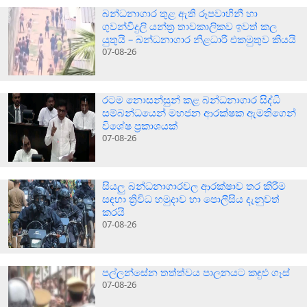
බන්ධනාගාර තුළ ඇති රූපවාහිනී හා
ගුවන්විදුලි යන්ත්‍ර තාවකාලිකව ඉවත් කල
යුතුයි – බන්ධනාගාර නිළධාරි එකමුතුව කියයි
07-08-26
රටම නොසන්සුන් කළ බන්ධනාගාර සිද්ධි
සම්බන්ධයෙන් මහජන ආරක්ෂක ඇමතිගෙන්
විශේෂ ප්‍රකාශයක්
07-08-26
සියලු බන්ධනාගාරවල ආරක්ෂාව තර කිරීම
සඳහා ත්‍රිවිධ හමුදාව හා පොලීසිය දැනුවත්
කරයි
07-08-26
පල්ලන්සේන තත්ත්වය පාලනයට කඳුළු ගෑස්
07-08-26