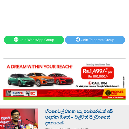
Join WhatsApp Group
Join Telegram Group
හිරගෙවල් වහන දරු පරම්පරාවක් අපි
හදන්න ඕනේ – ටිල්වින් සිල්වාගෙන්
ප්‍රකාශයක්