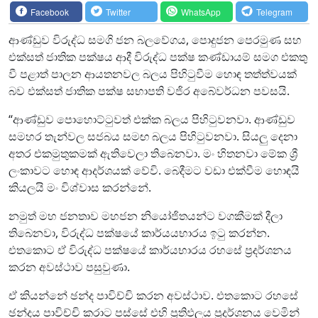
Facebook
Twitter
WhatsApp
Telegram
ආණ්ඩුව විරුද්ධ සමගි ජන බලවේගය, පොදුජන පෙරමුණ සහ
එක්සත් ජාතික පක්ෂය ආදී විරුද්ධ පක්ෂ කණ්ඩායම් සමග එකතු
වී පළාත් පාලන ආයතනවල බලය පිහිටුවීම හොඳ තත්ත්වයක්
බව එක්සත් ජාතික පක්ෂ සභාපති වජිර අබේවර්ධන පවසයි.
“ආණ්ඩුව පොහොට්ටුවත් එක්ක බලය පිහිටුවනවා. ආණ්ඩුව
සමහර තැන්වල සජබය සමඟ බලය පිහිටුවනවා. සියලු දෙනා
අතර එකමුතුකමක් ඇතිවෙලා තිබෙනවා. මං හිතනවා මේක ශ්‍රී
ලංකාවට හොඳ ආදර්ශයක් වේවි. බෙදීමට වඩා එක්වීම හොඳයි
කියලයි මං විශ්වාස කරන්නේ.
නමුත් මහ ජනතාව මහජන නියෝජිතයන්ට වගකීමක් දීලා
තිබෙනවා, විරුද්ධ පක්ෂයේ කාර්යයභාරය ඉටු කරන්න.
එතකොට ඒ විරුද්ධ පක්ෂයේ කාර්යභාරය රහසේ ප්‍රදර්ශනය
කරන අවස්ථාව පසුවුණා.
ඒ කියන්නේ ඡන්ද පාවිච්චි කරන අවස්ථාව. එතකොට රහසේ
ඡන්දය පාවිච්චි කරාට පස්සේ එහි ප්‍රතිඵලය ප්‍රදර්ශනය වෙමින්