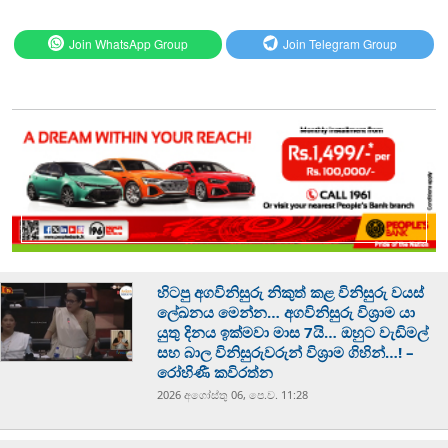
Join WhatsApp Group
Join Telegram Group
හිටපු අගවිනිසුරු නිකුත් කළ විනිසුරු වයස්
ලේඛනය මෙන්න… අගවිනිසුරු විශ්‍රාම යා
යුතු දිනය ඉක්මවා මාස 7යි… ඔහුට වැඩිමල්
සහ බාල විනිසුරුවරුන් විශ්‍රාම ගිහින්…! –
රෝහිණී කවිරත්න
2026 අගෝස්‍තු 06, පෙ.ව. 11:28