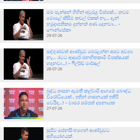
මම පැන්ෂන් ගිහින් අවුරුදු විස්සක්… තවම
මොළේ කිසිම කචල් එකක් නෑ… දැන්
හමුදාපතිකම දුන්නත් අණ දෙනවා… –
ෆොන්සේකා
29-07-26
සද්ගුණවත් ආණ්ඩුව පෙරළන්න අපට අවශ්‍ය
නෑ… රටට ආදරේ ජනහිතකාමී විපක්ෂයක්
හදනවා…! – ෆීල්ර්ඩ් මාර්ෂල්
28-07-26
බුද්ධ ශාසන ඇමති කල්වාරි ආගමේ බෞද්ධ
විරෝධියෙක්.. ඉතින් ශාසනයක් ඉතිරි
වෙයිද…! – චාමර සම්පත් දසනායක
27-07-26
සුජීව සේනසිංහගෙන් ආණ්ඩුවට
අභියෝගයක්