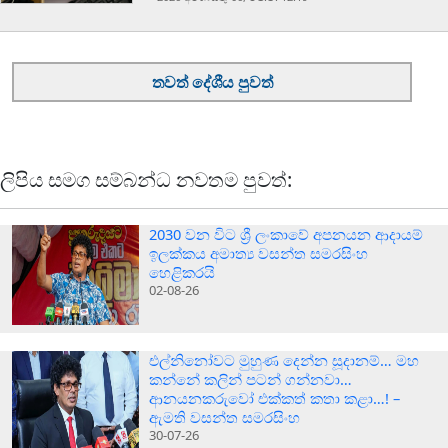
තවත් දේශීය පුවත්
ලිපිය සමග සම්බන්ධ නවතම පුවත්:
2030 වන විට ශ්‍රී ලංකාවේ අපනයන ආදායම්
ඉලක්කය අමාත්‍ය වසන්ත සමරසිංහ
හෙළිකරයි
02-08-26
එල්නිනෝවට මුහුණ දෙන්න සූදානම්… මහ
කන්නේ කලින් පටන් ගන්නවා…
ආනයනකරුවෝ එක්කත් කතා කළා…! –
ඇමති වසන්ත සමරසිංහ
30-07-26