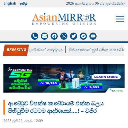
English
|
தமிழ்
2026 අගෝස්‍තු මස 06 වන බ්‍රහස්පතින්දා
රන් ගෙනා රුමේෂ්ගේ හෙල්ලය
විජයදාසගේ පුත් රඛිත සහ චරිත්
ආණ්ඩුව විපක්ෂ කණ්ඩායම් එක්ක බලය
පිහිටුවීම රටටම ආදර්ශයක්….! – වජිර
2025 ජූනි 20, පෙ.ව. 12:09