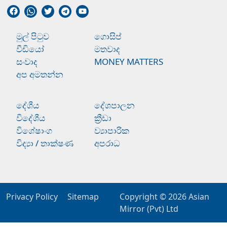
මුල් පිටුව
ගොසිප්
වීඩියෝ
මතවාද
සංවාද
MONEY MATTERS
අප අමතන්න
දේශීය
දේශපාලන
විදේශීය
ක්‍රීඩා
විශේෂාංග
ව්‍යාපාරික
විද්‍යා / තාක්ෂණ
අපරාධ
Privacy Policy
Sitemap
Copyright © 2026
Asian
Mirror (Pvt) Ltd