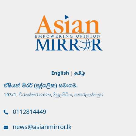
English
|
தமிழ்
ඒෂියන් මිරර් (පුද්ගලික) සමාගම.
193/1, වීරසේකර මාවත, දිවුලපිටිය, බොරලැස්ගමුව.
0112814449
news@asianmirror.lk