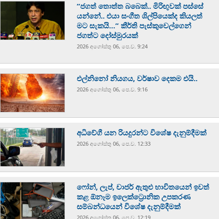
“ජගත් තොත්ත බබෙක්.. මිරිඟුවක් පස්සේ
යන්නේ.. එයා සංගීත ශිල්පියෙක්ද කියලත්
මට සැකයි…” කීර්ති පැස්කුවෙල්ගෙන්
ජගත්ට දෝස්මුරයක්
2026 අගෝස්‍තු 06, පෙ.ව. 9:24
එල්නිනෝ නියගය, වර්ෂාව දෙකම එයි..
2026 අගෝස්‍තු 06, පෙ.ව. 9:16
අධිවේගී යන රියදුරන්ට විශේෂ දැනුම්දීමක්
2026 අගෝස්‍තු 06, පෙ.ව. 12:33
ෆෝන්, ලැප්, චාජර් ඇතුළු භාවිතයෙන් ඉවත්
කළ ඕනෑම ඉලෙක්ට්‍රොනික උපකරණ
සම්බන්ධයෙන් විශේෂ දැනුම්දීමක්
2026 අගෝස්‍තු 06, පෙ.ව. 12:19