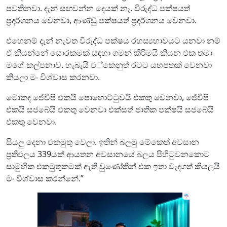
පවතිනවා. දැන් සඟවන්න දෙයක් නෑ. විරුද්ධ පක්ෂයත්
ප්‍රදර්ශනය වෙනවා, ආණ්ඩු පක්ෂයත් ප්‍රදර්ශනය වෙනවා.
එහෙනම් දැන් නැවත විරුද්ධ පක්ෂය රහස්‍යභාවයට යනවා නම්
ඒ කියන්නේ සොරකමක් සඳහා ගමන් කිරිමයි කියන එක තමා
මගේ කල්පනාව. හැබැයි එ්කෙනුත් රටට යහපතක් වෙනවා
කියලා මං විශ්වාස කරනවා.
මොකද ජේවිපි එකයි පොහොට්ටුවයි එකතු වෙනවා, ජේවිපි
එකයි සජබේයි එකතු වෙනවා එක්සත් ජාතික පක්ෂයි සජබේයි
එකතු වෙනවා.
සියලු දෙනා එකමුතු වෙලා. ඉතින් බලමු මේකෙත් අවසාන
ප්‍රතිඵලය 339යක් ආයතන අවසානයේ බලය පිහිටුවනකොට
සාමුහික එකමුතුකමක් ඇති වුණෝතින් එක ඉතා වැදගත් කියලයි
මං විශ්වාස කරන්නේ.”