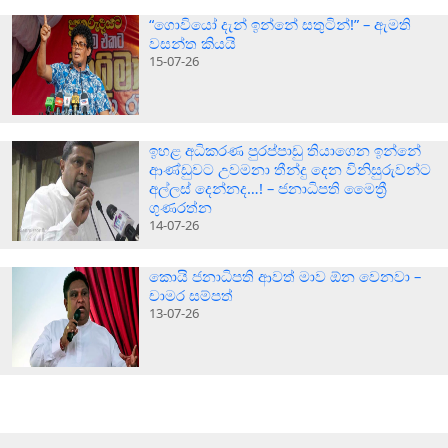
“ගොවියෝ දැන් ඉන්නේ සතුටින්!” – ඇමති
වසන්ත කියයි
15-07-26
ඉහළ අධිකරණ පුරප්පාඩු තියාගෙන ඉන්නේ
ආණ්ඩුවට උවමනා තීන්දු දෙන විනිසුරුවන්ට
අල්ලස් දෙන්නද…! – ජනාධිපති මෛත්‍රී
ගුණරත්න
14-07-26
කොයි ජනාධිපති ආවත් මාව ඕන වෙනවා –
චාමර සම්පත්
13-07-26