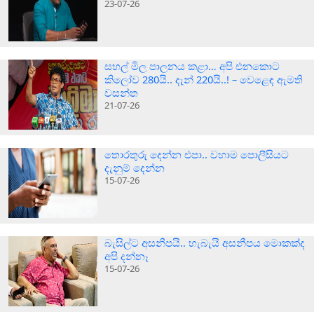
23-07-26
සහල් මිල පාලනය කළා… අපි එනකොට
කිලෝව 280යි.. දැන් 220යි..! – වෙළෙඳ ඇමති
වසන්ත
21-07-26
තොරතුරු දෙන්න එපා.. වහාම පොලීසියට
දැනුම් දෙන්න
15-07-26
බැසිල්ට අසනීපයි.. හැබැයි අසනීපය මොකක්ද
අපි දන්නෑ
15-07-26