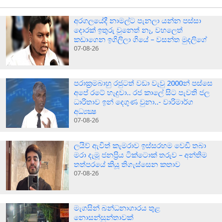
අරගලයේදී නාමල්ට පැනලා යන්න පස්ස‍ා
දොරක් ඉතුරු වුනෙත් නෑ, වහලෙත්
කඩාගෙන ඉගිලිලා ගියේ – වසන්ත මුදලිගේ
07-08-26
පරාක‍්‍රමබාහු රජුටත් වඩා වැවු 2000න් පස්සෙ
අපේ රටේ හැදුවා.. රජ කාලේ සිට පැවති ජල
ධාරිතාව ඉන් දෙගුණ වුනා..- වාරිමාර්ග
අධ්‍යක්‍ෂ
07-08-26
ලයිව් ඇවිත් කැමරාව ඉස්සරහම වෙඩි තබා
මරා දැමූ ජනප්‍රිය ටික්ටොක් තරුව – අන්තිම
තත්පරයේ කියූ තිගැස්සෙන කතාව
07-08-26
මැගසින් බන්ධනාගාරය තුළ
නොසන්සුන්තාවක්