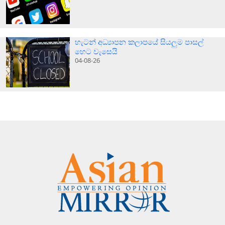
හැටන් අධ්‍යාපන කලාපයේ සියලුම පාසල්
හෙට වැසෙයි
04-08-26