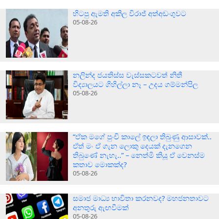
හිටපු ඇමති අකිල විරාජ් අත්අඩංගුවට
05-08-26
නලින්ද ජයතිස්ස වැස්සකටවත් නිතී
විද්‍යාලයට ගිහිල්ලා නෑ – උදය ගම්මන්පිල
05-08-26
“ඒක මගේ පුංචි කාලේ ඉඳලා තිබුණු ආසාවක්..
ඒත් මං ඒ ගැන ලොකු දෙයක් දැනගෙන
තිබුණේ නැහැ..” – නෙත්මි කියූ ඒ වෙනස්ම
කතාව මොකක්ද?
05-08-26
සමාජ මාධ්‍ය භාවිතා කරනවද? මහජනතාවට
අනතුරු ඇඟවීමක්
05-08-26