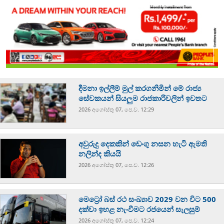
දීමනා ඉල්ලීම් මුල් කරගනිමින් මේ රාජ්‍ය
සේවකයන් සියලුම රාජකාරිවලින් ඉවතට
2026 අගෝස්‍තු 07, පෙ.ව. 12:29
අවුරුදු දෙකකින් ඩෙංගු නසන හැටි ඇමති
නලින්ද කියයි
2026 අගෝස්‍තු 07, පෙ.ව. 12:26
මෙට්‍රෝ බස් රථ සංඛ්‍යාව 2029 වන විට 500
දක්වා ඉහළ නැංවීමට රජයෙන් සැලසුම්
2026 අගෝස්‍තු 07, පෙ.ව. 12:24