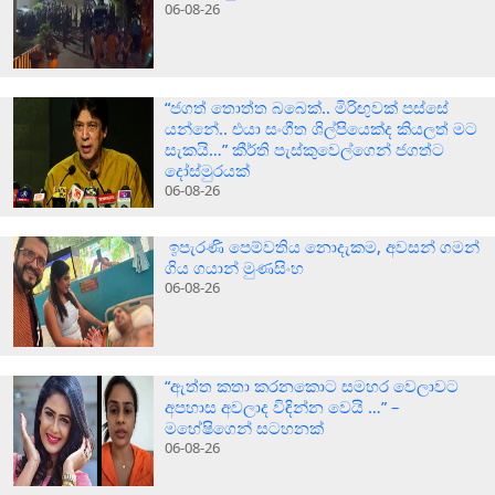
06-08-26
“ජගත් තොත්ත බබෙක්.. මිරිඟුවක් පස්සේ
යන්නේ.. එයා සංගීත ශිල්පියෙක්ද කියලත් මට
සැකයි…” කීර්ති පැස්කුවෙල්ගෙන් ජගත්ට
දෝස්මුරයක්
06-08-26
ඉපැරණි පෙම්වතිය නොදැකම, අවසන් ගමන්
ගිය ගයාන් මුණසිංහ
06-08-26
“ඇත්ත කතා කරනකොට සමහර වෙලාවට
අපහාස අවලාද විඳින්න වෙයි …” –
මහේෂිගෙන් සටහනක්
06-08-26