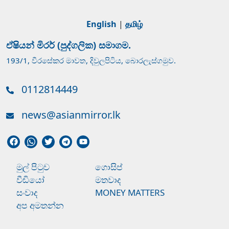
English
|
தமிழ்
ඒෂියන් මිරර් (පුද්ගලික) සමාගම.
193/1, වීරසේකර මාවත, දිවුලපිටිය, බොරලැස්ගමුව.
0112814449
news@asianmirror.lk
මුල් පිටුව
ගොසිප්
වීඩියෝ
මතවාද
සංවාද
MONEY MATTERS
අප අමතන්න