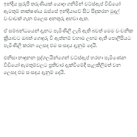
ඉන්දීය සුරූපී තරුණියක් යොදා ගනිමින් වට්ස්ඇප් වීඩියෝ
ඇමතුම් තාක්ෂණය ඔස්සේ ඉන්දියාවේ සිට සිදුකරන මුදල්
වංචාවක් ගැන එලෙස අනතුරු අඟවා ඇත.
ඒ සම්බන්ධයෙන් දැනට පැමිණිලි ලැබී ඇති බවත් මෙම වංචනික
ක්‍රියාවට ඔබත් ගොදුරු වී ඇත්නම් වහාම ලඟම ඇති පොලීසියට
පැමිණිලි කරන ලෙසද එම සංසදය දැනුම් දෙයි.
එනිසා නාඳුනන පුද්ගලයින්ගෙන් වට්ස්ඇප් හරහා පැමිණෙන
වීඩියෝ ඇමතුම්වලට ප්‍රතිචාර දැක්වීමේදී සැලකිලිමත් වන
ලෙසද එම සංසදය දැනුම් දෙයි.