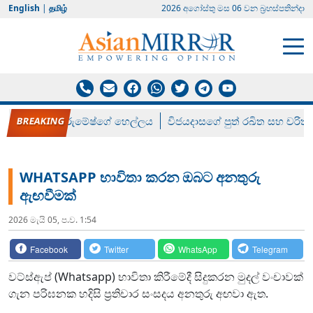
English
|
தமிழ்
2026 අගෝස්‍තු මස 06 වන බ්‍රහස්පතින්දා
රන් ගෙනා රුමේෂ්ගේ හෙල්ලය
විජයදාසගේ පුත් රඛිත සහ චරිත්
WHATSAPP භාවිතා කරන ඔබට අනතුරු
ඇඟවීමක්
2026 මැයි 05, ප.ව. 1:54
Facebook
Twitter
WhatsApp
Telegram
වට්ස්ඇප් (Whatsapp) භාවිතා කිරීමේදී සිදුකරන මුදල් වංචාවක්
ගැන පරිඝනක හදිසි ප්‍රතිචාර සංසදය අනතුරු අඟවා ඇත.