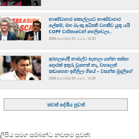
භාණ්ඩාගාර කොල්ලයට භාණ්ඩාගාර
ලේකම්, මහ බැංකු අධිපති වගකිව යුතු යයි
COPF වාර්තාවෙන් හෙලිවෙලා..
2026 අගෝස්‍තු 07, පෙ.ව. 12:23
අරගලයේදී නාමල්ට පැනලා යන්න පස්ස‍ා
දොරක් ඉතුරු වුනෙත් නෑ, වහලෙත්
කඩාගෙන ඉගිලිලා ගියේ – වසන්ත මුදලිගේ
2026 අගෝස්‍තු 07, පෙ.ව. 12:20
තවත් දේශීය පුවත්
ලිපිය සමග සම්බන්ධ නවතම පුවත්: