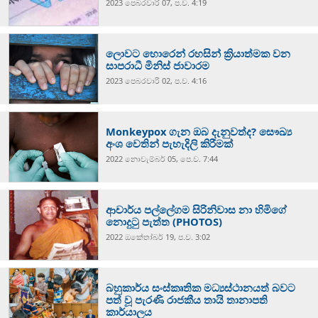
2023 පෙබරවාරි 07, ප.ව. 4:19
ලොවට හොරෙන් රහසින් ක්‍රියාත්මක වන
සාපරාධී මිනිස් ජාවාරම
2023 පෙබරවාරි 02, ප.ව. 4:16
Monkeypox ගැන ඔබ දැනුවත්ද? සෞඛ්‍ය
අංශ වෙතින් පැහැදිලි කිරීමක්
2022 නොවැම්‍බර් 05, පෙ.ව. 7:44
ආචාර්ය පල්ලේගම සිරිනිවාස නා හිමිගේ
නොදුටු පැත්ත (PHOTOS)
2022 ඔක්‍තෝබර් 19, ප.ව. 3:02
බහුකාර්ය සංස්කෘතික මධ්‍යස්ථානයත් බවට
පත් වූ පැරණි රාජකීය තායි තානාපති
කාර්යාලය