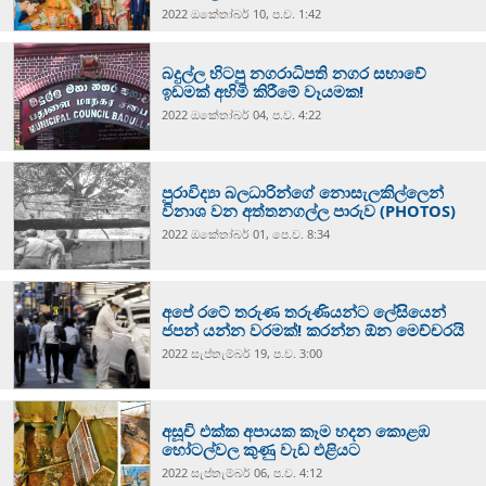
2022 ඔක්‍තෝබර් 10, ප.ව. 1:42
බදුල්ල හිටපු නගරාධිපති නගර සභාවේ
ඉඩමක් අහිමි කිරීමේ වෑයමක!
2022 ඔක්‍තෝබර් 04, ප.ව. 4:22
පුරාවිද්‍යා බලධාරින්ගේ නොසැලකිල්ලෙන්
විනාශ වන අත්තනගල්ල පාරුව (PHOTOS)
2022 ඔක්‍තෝබර් 01, පෙ.ව. 8:34
අපේ රටේ තරුණ තරුණියන්ට ලේසියෙන්
ජපන් යන්න වරමක්! කරන්න ඕන මෙච්චරයි
2022 සැප්‍තැම්‍බර් 19, ප.ව. 3:00
අසූචි එක්ක අපායක කෑම හදන කොළඹ
හෝටල්වල කුණු වැඩ එළියට
2022 සැප්‍තැම්‍බර් 06, ප.ව. 4:12