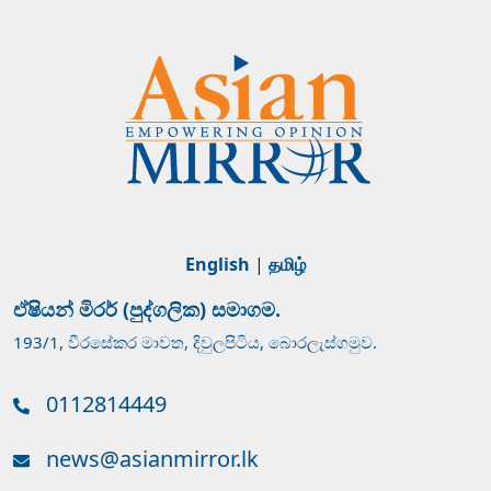
English
|
தமிழ்
ඒෂියන් මිරර් (පුද්ගලික) සමාගම.
193/1, වීරසේකර මාවත, දිවුලපිටිය, බොරලැස්ගමුව.
0112814449
news@asianmirror.lk