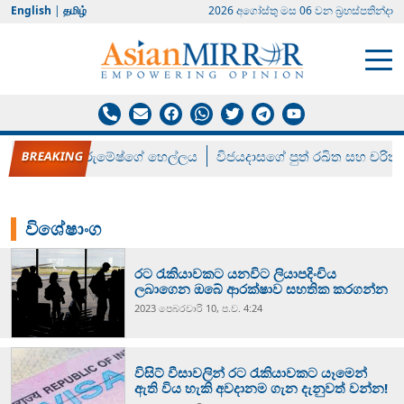
English
|
தமிழ்
2026 අගෝස්‍තු මස 06 වන බ්‍රහස්පතින්දා
රන් ගෙනා රුමේෂ්ගේ හෙල්ලය
විජයදාසගේ පුත් රඛිත සහ චරිත්
විශේෂාංග
රට රැකියාවකට යනවිට ලියාපදිංචිය
ලබාගෙන ඔබේ ආරක්ෂාව සහතික කරගන්න
2023 පෙබරවාරි 10, ප.ව. 4:24
විසිට් වීසාවලින් රට රැකියාවකට යෑමෙන්
ඇති විය හැකි අවදානම ගැන දැනුවත් වන්න!