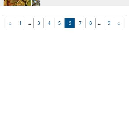
«
1
...
3
4
5
6
7
8
...
9
»