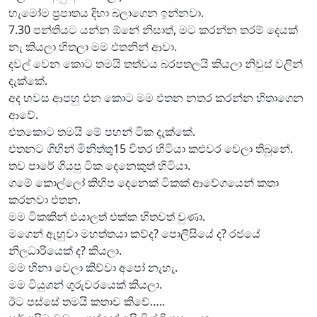
හැමෝම ප්‍රපාතය දිහා බලාගෙන ඉන්නවා.
7.30 පන්තියට යන්න ඕනේ නිසාත්, මට කරන්න තරම් දෙයක්
නැ කියලා හිතලා මම එතනින් ආවා.
දවල් වෙන කොට තමයි තත්වය බරපතලයි කියලා නිවුස් වලින්
දැක්කේ.
අද හවස ආපහු එන කොට මම එතන නතර කරන්න හිතාගෙන
ආවේ.
එතකොට තමයි මේ පහන් ටික දැක්කේ.
එතනට ගිහින් මිනිත්තු15 විතර හිටියා කළුවර වෙලා තිබුනේ.
තව පාරේ ගියපු ටික දෙනෙකුත් හිටියා.
ගමේ කොල්ලෝ කිහිප දෙනෙක් ටිකක් ආවේගයෙන් කතා
කරනවා එතන.
මම ටිකකින් එයාලත් එක්ක හිතවත් වුණා.
මගෙන් ඇහුවා මහත්තයා කව්ද? පොලිසියේ ද? රජයේ
නිලධාරියෙක් ද? කියලා.
මම හිනා වෙලා කිව්වා අපෝ නැහැ.
මම ටියුශන් ගුරුවරයෙක් කියලා.
ඊට පස්සේ තමයි කතාව කිවේ…..