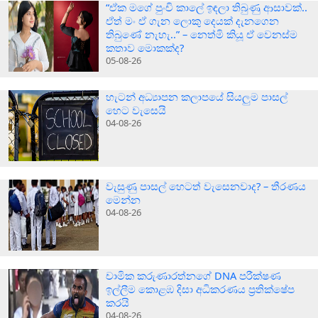
“ඒක මගේ පුංචි කාලේ ඉඳලා තිබුණු ආසාවක්..
ඒත් මං ඒ ගැන ලොකු දෙයක් දැනගෙන
තිබුණේ නැහැ..” – නෙත්මි කියූ ඒ වෙනස්ම
කතාව මොකක්ද?
05-08-26
හැටන් අධ්‍යාපන කලාපයේ සියලුම පාසල්
හෙට වැසෙයි
04-08-26
වැසුණු පාසල් හෙටත් වැසෙනවාද? – තීරණය
මෙන්න
04-08-26
චාමික කරුණාරත්නගේ DNA පරීක්ෂණ
ඉල්ලීම කොළඹ දිසා අධිකරණය ප්‍රතික්ෂේප
කරයි
04-08-26