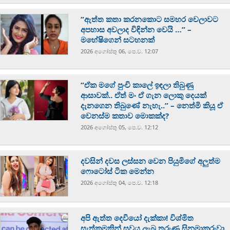
“ඇත්ත කතා කරනකොට සමහර වෙලාවට
අපහාස අවලාද විඳින්න වෙයි …” –
මහේෂිගෙන් සටහනක්
2026 අගෝස්‍තු 06, පෙ.ව. 12:07
“ඒක මගේ පුංචි කාලේ ඉඳලා තිබුණු
ආසාවක්.. ඒත් මං ඒ ගැන ලොකු දෙයක්
දැනගෙන තිබුණේ නැහැ..” – නෙත්මි කියූ ඒ
වෙනස්ම කතාව මොකක්ද?
2026 අගෝස්‍තු 05, පෙ.ව. 12:12
දවසින් දවස ලස්සන වෙන පියුමිගේ අලුත්ම
ෆොටෝස් ටික මෙන්න
2026 අගෝස්‍තු 04, පෙ.ව. 12:18
අපි ඇත්ත දෙවියෝ දැක්කා! විශ්මිත
සැත්කමකින් සුවය ලැබූ තරුණ සිනමාකරුවා