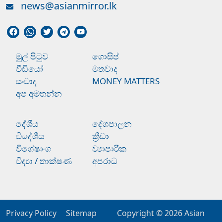
news@asianmirror.lk
මුල් පිටුව
ගොසිප්
වීඩියෝ
මතවාද
සංවාද
MONEY MATTERS
අප අමතන්න
දේශීය
දේශපාලන
විදේශීය
ක්‍රීඩා
විශේෂාංග
ව්‍යාපාරික
විද්‍යා / තාක්ෂණ
අපරාධ
Privacy Policy
Sitemap
Copyright © 2026
Asian