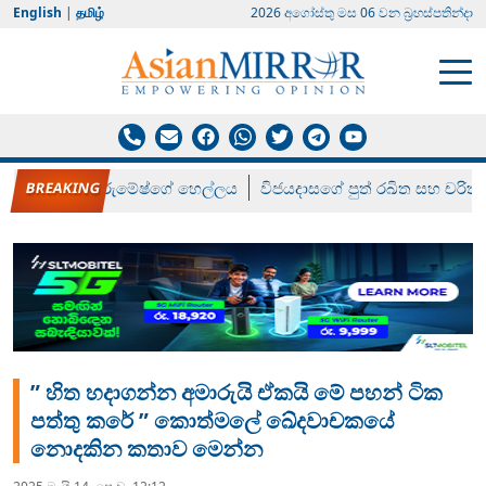
English
|
தமிழ்
2026 අගෝස්‍තු මස 06 වන බ්‍රහස්පතින්දා
රන් ගෙනා රුමේෂ්ගේ හෙල්ලය
විජයදාසගේ පුත් රඛිත සහ චරිත්
” හිත හදාගන්න අමාරුයි ඒකයි මේ පහන් ටික
පත්තු කරේ ” කොත්මලේ ඛේදවාචකයේ
නොදකින කතාව මෙන්න