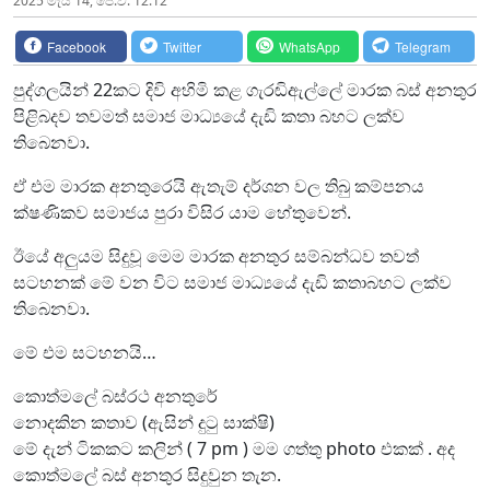
2025 මැයි 14, පෙ.ව. 12:12
Facebook
Twitter
WhatsApp
Telegram
පුද්ගලයින් 22කට දිවි අහිමි කළ ගැරඬිඇල්ලේ මාරක බස් අනතුර
පිළිබදව තවමත් සමාජ මාධ්‍යයේ දැඩි කතා බහට ලක්ව
තිබෙනවා.
ඒ එම මාරක අනතුරෙයි ඇතැම් දර්ශන වල තිබු කම්පනය
ක්ෂණිකව සමාජය පුරා විසිර යාම හේතුවෙන්.
ඊයේ අලුයම සිදුවූ මෙම මාරක අනතුර සම්බන්ධව තවත්
සටහනක් මේ වන විට සමාජ මාධ්‍යයේ දැඩි කතාබහට ලක්ව
තිබෙනවා.
මේ එම සටහනයි…
කොත්මලේ බස්රථ අනතුරේ
නොදකින කතාව (ඇසින් දුටු සාක්ෂි)
මේ දැන් ටිකකට කලින් ( 7 pm ) මම ගත්තු photo එකක් . අද
කොත්මලේ බස් අනතුර සිදුවුන තැන.