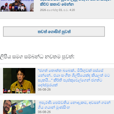
කිව්ව කතාව මෙන්න
2026 අගෝස්‍තු 03, ප.ව. 4:20
තවත් ගොසිප් පුවත්
ලිපිය සමග සම්බන්ධ නවතම පුවත්:
“ජගත් තොත්ත බබෙක්.. මිරිඟුවක් පස්සේ
යන්නේ.. එයා සංගීත ශිල්පියෙක්ද කියලත් මට
සැකයි…” කීර්ති පැස්කුවෙල්ගෙන් ජගත්ට
දෝස්මුරයක්
06-08-26
ඉපැරණි පෙම්වතිය නොදැකම, අවසන් ගමන්
ගිය ගයාන් මුණසිංහ
06-08-26