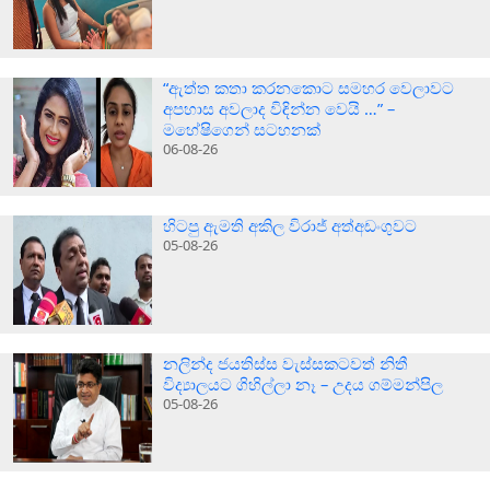
“ඇත්ත කතා කරනකොට සමහර වෙලාවට
අපහාස අවලාද විඳින්න වෙයි …” –
මහේෂිගෙන් සටහනක්
06-08-26
හිටපු ඇමති අකිල විරාජ් අත්අඩංගුවට
05-08-26
නලින්ද ජයතිස්ස වැස්සකටවත් නිතී
විද්‍යාලයට ගිහිල්ලා නෑ – උදය ගම්මන්පිල
05-08-26