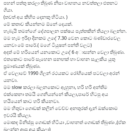
පහන් පත්තු කරලා තිබුණ නිසා වාහනය නවත්තලා එතනට
ගියා.
(තවත් අය කිහිප දෙනකු හිටියා. )
මේ කතාව කියන්නම ඕනේ දෙයක්.
හැබැයි තමන්ගේ දේශපාලන පක්ෂය පැත්තකින් තියලා බලන්න.
මම හැම ඉරිදා දිනකම උදේ 7.30 වෙන කොට බණ්ඩාරවෙල
යනවා මේ පාරේ.( මගේ ටියුෂන් පන්ති වලට)
අදත් මේ හරියෙන් යනකොට උදේ 6 අාසන්න වෙලා තිබුණා.
එතකොට පාරේ සෑහෙන සනඟක් හා වාහන සැලකිය යුතු
ප්‍රමාණයක් තිබුණා.
ඒ වෙලාවේ 1990 ගිලන් රථයකට රෝගියෙක් පටවලා අරන්
යනවා.
මම slow කරලා බලනකොට ඇහුනා, හරි හරි අන්තිම
එක්කෙනා තමයි ගෙනියන්නේ කියලා,පාරේ හිටපු අය
හයියෙන් කාට හරි කියනවා.
මම හිතුවා ගොඩක් කලින් වෙච්ච අනතුරක් දැන් ඔක්කොම
ඉවරයි කියලා.
මොකද මිනිස්සු ගොඩක් හිටියා ,වාහනත් ගොඩක් තිබුණා ,(ඒක
බලන්න ආපු අය කියලා)