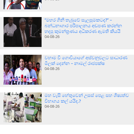
“මහර ගිනි තැබුවේ සැලසුමකටද?” –
බන්ධනාගාර පරිපාලනය අඩපණ කරන්න
හදපු කුමන්ත්‍රණය අධිකරණ ඇමති කියයි
04-08-26
වහාම වී ගොවියාගේ අස්වනුවලට සාධාරණ
මිලක් දෙන්න – නාමල් රාජපක්ෂ
04-08-26
මහ වැසි හේතුවෙන් උසස් පෙළ සහ ශිෂ්‍යත්ව
විභාගය කල් යයිද.?
04-08-26