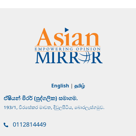
English
|
தமிழ்
ඒෂියන් මිරර් (පුද්ගලික) සමාගම.
193/1, වීරසේකර මාවත, දිවුලපිටිය, බොරලැස්ගමුව.
0112814449