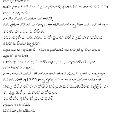
දේවල් තියනවා.
කාට උනත් මේ වගේ දුර පැත්තකදි අනතුරක් උනොත් මීට වඩා
දෙයක් නැ තමයි.
අද සිදු වීමේ විශේෂ දේ තමයි,
මම දකින විදියට රොහල් ගත කිරිමෙන් පසු ටික වෙලාවක් තුළ
මරණ සංඛයාව වැඩිවීම.
පේරාදෙණිය ,මහනුවර වැනි ප්‍රධාන රෝහලක් නම් තත්වය
වෙනස් වීමට පුලුවන්.
පැය ගනන් ප්‍රමාද වී , අවශ්‍ය ප්‍රතිකාර නොමැති වූ විට වෙන
කුමක් සිදුවේද?
රාජ්‍ය ආයතන වල වගකීම් පැහැර හැර ඇතිනම් ඒ ගැන
පරීක්ෂණ සිදු කර ,
අනාගතයේ මෙවැනි අවාසනාවන්ත මරණ වලක්වා ගතයුතුය.
මධ්‍යම රාත්‍රිය(12.50 )පසු වුවද මෙය අපහසු වෙන් සටහන්
කලේ ජීවිත බේරා ගැනීමට කටයුතු කර තරැණයිගේ ඉල්ලීම හා
මා තුළ ඇති වු කම්පනය නිසාය.
රෝගීන්ට ඉක්මන් සුවය පතමි !
උපුටා ගැනීමකි.
ධම්මික ශ්‍රීබණ්ඩාර.