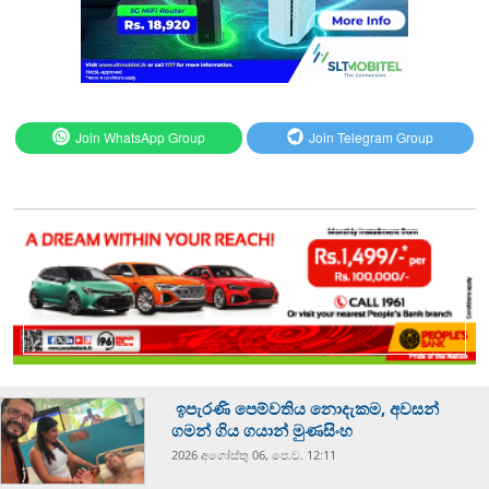
Join WhatsApp Group
Join Telegram Group
ඉපැරණි පෙම්වතිය නොදැකම, අවසන්
ගමන් ගිය ගයාන් මුණසිංහ
2026 අගෝස්‍තු 06, පෙ.ව. 12:11