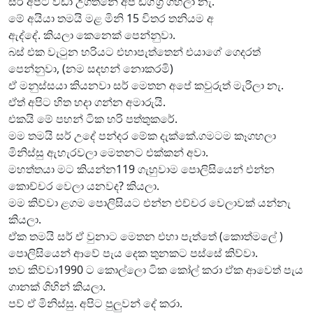
සර් අපිට වඩා උගත්නේ අපි ඩිග්ග්‍රි ගහලා නැ.
මේ අයියා තමයි මළ මිනි 15 විතර තනියම අ
ඇද්දේ. කියලා කෙනෙක් පෙන්නුවා.
බස් එක වැටුන හරියට එහාපැත්තෙන් එයාගේ ගෙදරත්
පෙන්නුවා, (නම සදහන් නොකරමි)
ඒ මනුස්සයා කියනවා සර් මෙතන අපේ කවුරුත් මැරිලා නැ.
ඒත් අපිට හිත හදා ගන්න අමාරුයි.
එකයි මේ පහන් ටික හරි පත්තුකරේ.
මම තමයි සර් උදේ පන්දර මේක දැක්කේ.ගමටම කෑගහලා
මිනිස්සු ඇහැරවලා මෙතනට එක්කන් අවා.
මහත්තයා මට කියන්න119 ගැහුවාම පොලිසියෙන් එන්න
කොච්චර වෙලා යනවද? කියලා.
මම කිව්වා ළගම පොලිසියට එන්න එච්චර වෙලාවක් යන්නැ
කියලා.
ඒක තමයි සර් ඒ වුනාට මෙතන එහා පැත්තේ (කොත්මලේ )
පොලිසියෙන් ආවේ පැය දෙක තුනකට පස්සේ කිව්වා.
තව කිව්වා1990 ට කොල්ලො ටික කෝල් කරා ඒක ආවෙත් පැය
ගානක් ගිහින් කියලා.
පව් ඒ මිනිස්සු. අපිට පුලුවන් දේ කරා.