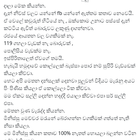
දාලා මේක කියන්න.
දැන් නිව්ස් වලට යන්නේ fb යන්නේ ඇත්තම කතාව නෙවෙයි.
ඒ වෙලේ කවුරුත් හිටියේ නැ , ඔක්කොම උනාට පස්සේ දැන්
කට්ටිය ඇවිත් බොරුවට ලකුණු දාගන්නවා.
රජයේ ආයතන වල වගකීමක් නැ.
119 ගහලා වැඩක් නැ බොරුවක් ,
පොලිසිය වැඩක්ම නැ.
ඉස්පිරිතාලෙත් ඒවගේ තමයි.
හැබැයි හමුදාවේ කොල්ලෙක් බැස්සා පොර නම් සුපිරි වැඩ්ඩෙක්
කියලා කිව්වා.
හෙට අපි මෙතන දන්සලක් දෙනවා පුලුවන් විදියට මැරැනු අයට
පිං පිණිස කියලා ඒ කොල්ලො ටික කිව්වා.
මම ඒකට සල්ලි දෙන්න හදද්දි එයාලා කිව්වා එපා සර් සල්ලි
එපා.
මේතන වුණ වැරැද්ද කියන්න.
මිනිස්සු මෙච්චර මරැනේ බේරාගන්න වගකීමක් ගත්තේ නැති
නිසා කියලා.
මේ මිනිස්සු කියන කතාව 100% නැතත් හොයලා බලන්න වටින