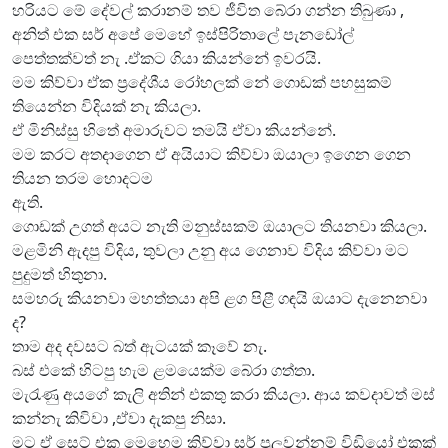
හරියට මේ දේවල් කරානම් තව ජීවිත බේරා ගන්න තිබුණා ,
අනිත් එක සර් අපේ මෙහේ ඉස්පිරිතාලේ පැනඩෝල්
පෙත්තක්වත් නැ .ඒකට ගියා කියන්නේ ඉවරයි.
මම කිව්වා ඒක ප්‍රදේශීය රෝහලක් නේ ගොඩක් පහසුකම්
තියෙන්න විදියක් නැ කියලා.
ඒ මිනිස්සු හිතේ අමාරුවට තමයි ඒවා කියන්නේ.
මම කරට අතදාගෙන ඒ අයියාට කිව්වා ඔයාලා ඉගෙන ගෙන
තියන තරම හොදටම
ඇති.
ගොඩක් උගත් අයට නැති මනුස්සකම් ඔයාලට තියනවා කියලා.
මළමිනි ඇදපු විදිය, තුවලා උනු අය ගෙනාව විදිය කිව්වා මට
පුදුමත් හිතුනා.
සමහරු කියනවා මහත්තයා අපි ළග පිළී ගඳයි ඔයාට දැනෙනවා
ද?
තාම අද දවසට බත් ඇටයක් කෑවේ නැ.
බස් එකේ හිටපු හැම ළමයෙක්ම බේරා ගත්තා.
මැරැණු අයගේ කැලි අතින් එකතු කරා කියලා. ආය කවදාවත් මස්
කන්නැ කිවිවා ,ඒවා දැකපු නිසා.
මට ඒ සෙට් එක මෙහෙම කිව්වා සර් පුලුවන්නම් විඩියෝ එකක්