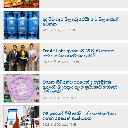
අද සිට ගෑස් මිල අඩු වෙයි! නව මිල ගණන්
මෙන්න
2023 මැයි 03, ප.ව. 1:39
Fcode Labs ආසියාවේ 35 වැනි හොඳම
සේවා ස්ථානය සම්මාන ලබයි
2023 මැයි 03, පෙ.ව. 10:59
වාහන හිමියන්ට රජයෙන් දැනුම්දීමක්!
ආදායම් බලපත්‍රය අලුත් ක්‍රමයකට ගන්නේ
මෙහෙමයි
2023 මැයි 03, පෙ.ව. 9:09
QR ක්‍රමයත් විසි වෙයි – නිදහසේ ඉන්ධන
ගන්න රජයෙන් අවස්ථාවක්
2023 මැයි 02, ප.ව. 12:43