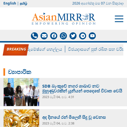
English
|
தமிழ்
2026 අගෝස්‍තු මස 07 වන සිකුරාදා
රන් ගෙනා රුමේෂ්ගේ හෙල්ලය
විජයදාසගේ පුත් රඛිත සහ චරිත්
ව්‍යාපාරික
SDB බැංකුවේ නගර ශාඛාව නව
මුහුණුවරකින් යූනියන් පෙදෙසේ විවෘත වෙයි
2023 මැයි 04, ප.ව. 4:31
අද දිනයේ රන් මිලෙහි සිදු වූ වෙනස
2023 මැයි 04, ප.ව. 2:38