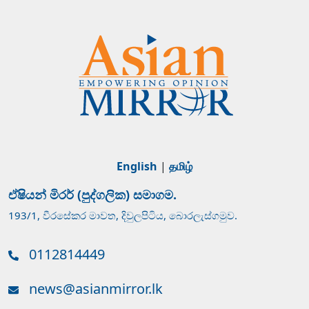
English
|
தமிழ்
ඒෂියන් මිරර් (පුද්ගලික) සමාගම.
193/1, වීරසේකර මාවත, දිවුලපිටිය, බොරලැස්ගමුව.
0112814449
news@asianmirror.lk