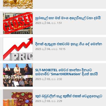
සුරාසැල් සහ මස් මාංශ අලෙවිසැල් වසා දමයි
2023 මැයි 04, ප.ව. 1:51
දිනක් ඇතුළත එකවරම ඉහළ ගිය දේ මෙන්න
2023 මැයි 04, පෙ.ව. 10:15
SLT-MOBITEL මෙවර කාන්තා දිනයට
සමගාමීව ’SmartHERNation’ දියත් කරයි
2023 මැයි 03, ප.ව. 2:32
කුළු බඩුවලින් සෑදු කුකීස් එකක් වෙළඳපොළට
2023 මැයි 03, ප.ව. 2:29